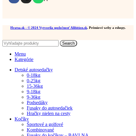
Hratsa.sk
- © 2024 Vytvorila spoločnosť
Alibition.sk
. Prémiové weby a eshopy.
Search
Menu
Kategórie
Detské autosedačky
0-18kg
0-25kg
15-36kg
9-18kg
9-36kg
Podsedáky
Fusaky do autosedačiek
Hračky nielen na cesty
Kočíky
Športové a golfové
Kombinované
Fusaky do kočíkov – BAVLNA