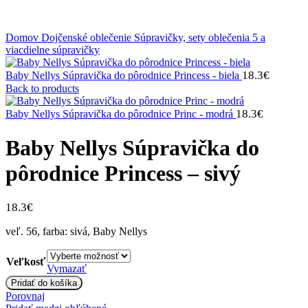
Klikni na zväčšenie
Domov
Dojčenské oblečenie
Súpravičky, sety oblečenia
5 a
viacdielne súpravičky
18.3
€
Baby Nellys Súpravička do pôrodnice Princess - biela
Back to products
18.3
€
Baby Nellys Súpravička do pôrodnice Princ - modrá
Baby Nellys Súpravička do
pôrodnice Princess – sivý
18.3
€
veľ. 56, farba: sivá, Baby Nellys
Veľkosť
Vymazať
množstvo
Pridať do košíka
Baby
Porovnaj
Nellys