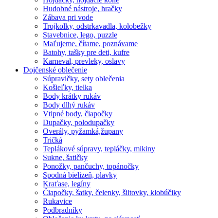
Hudobné nástroje, hračky
Zábava pri vode
Trojkolky, odstrkavadla, kolobežky
Stavebnice, lego, puzzle
Maľujeme, čítame, poznávame
Batohy, tašky pre deti, kufre
Karneval, prevleky, oslavy
Dojčenské oblečenie
Súpravičky, sety oblečenia
Košieľky, tielka
Body krátky rukáv
Body dlhý rukáv
Vtipné body, čiapočky
Dupačky, polodupačky
Overály, pyžamká,župany
Tričká
Teplákové súpravy, tepláčky, mikiny
Sukne, šatičky
Ponožky, pančuchy, topánočky
Spodná bielizeň, plavky
Kraťase, legíny
Čiapočky, šatky, čelenky, šiltovky, klobúčiky
Rukavice
Podbradníky