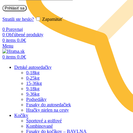
Prihlásiť sa
Stratili ste heslo?
Zapamätať
0
Porovnaj
0
Obľúbené produkty
0.0
€
0
items
Menu
0.0
€
0
items
Detské autosedačky
0-18kg
0-25kg
15-36kg
9-18kg
9-36kg
Podsedáky
Fusaky do autosedačiek
Hračky nielen na cesty
Kočíky
Športové a golfové
Kombinované
Fusaky do kočíkov – BAVLNA