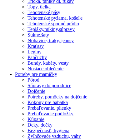
Tričká, tuniky dl. rukáv
Topy, tielka
Tehotenské pásy
Tehotenské pyžama, košeľe
Tehotenské spodné prádlo
Tepláky,mikiny,súpravy
Sukne,šaty
Nohavice, traky, jeansy
Kraťasy
Legíny
Pančuchy
Bundy, kabáty, vesty
Nosiace oblečenie
Potreby pre mamičky
Pôrod
Súpravy do porodnice
Dojčenie
Potreby, pomôcky na dojčenie
Kokony pre babatka
Prebaľovanie, plienky
Prebaľovacie podložky
Kúpanie
Deky, dečky
Bezpečnosť, hygiena
Zvlhčovače vzduchu, váhy