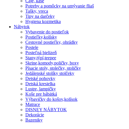
Čaje, kaše
Potreby a pomôcky na umývanie fliaš
Tašky, vreca
Tipy na darčeky
Hygiena kozmetika
Nábytok
Vybavenie do postieľok
Postieľky,kolísky
Cestovné postieľky, ohrádky
Postele
Posteľná bielizeň
Stany,týpí,teepee
Skrine,komody,poličky, boxy
Písacie stoly, stolečky, stoličky
Jedálenské stolíky stolčeky
Detské pohovky
Detská kresielka
Lustre, lampičky
Koše pre bábätká
Výbavičky do košov,kolísok
Matrace
DISNEY NÁBYTOK
Dekorácie
Bazeniky