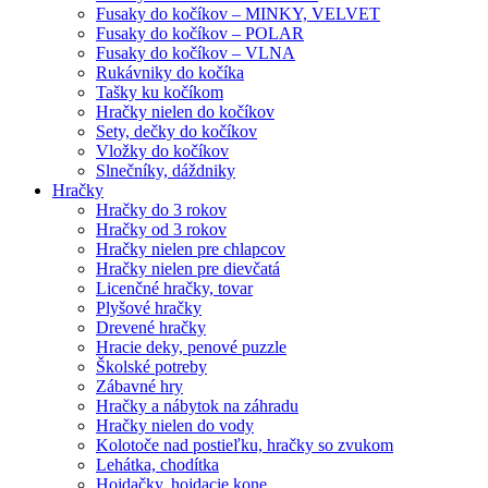
Fusaky do kočíkov – MINKY, VELVET
Fusaky do kočíkov – POLAR
Fusaky do kočíkov – VLNA
Rukávniky do kočíka
Tašky ku kočíkom
Hračky nielen do kočíkov
Sety, dečky do kočíkov
Vložky do kočíkov
Slnečníky, dáždniky
Hračky
Hračky do 3 rokov
Hračky od 3 rokov
Hračky nielen pre chlapcov
Hračky nielen pre dievčatá
Licenčné hračky, tovar
Plyšové hračky
Drevené hračky
Hracie deky, penové puzzle
Školské potreby
Zábavné hry
Hračky a nábytok na záhradu
Hračky nielen do vody
Kolotoče nad postieľku, hračky so zvukom
Lehátka, chodítka
Hojdačky, hojdacie kone