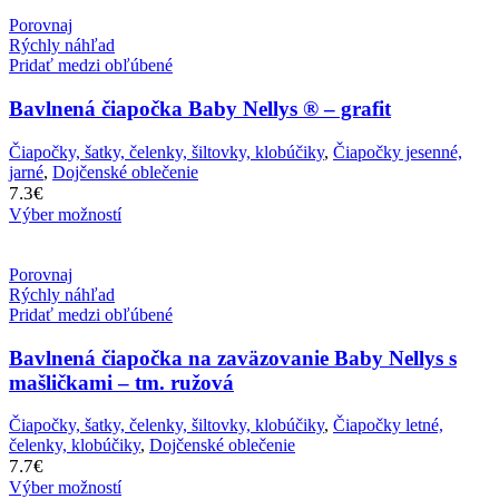
Porovnaj
Rýchly náhľad
Pridať medzi obľúbené
Bavlnená čiapočka Baby Nellys ® – grafit
Čiapočky, šatky, čelenky, šiltovky, klobúčiky
,
Čiapočky jesenné,
jarné
,
Dojčenské oblečenie
7.3
€
Výber možností
Porovnaj
Rýchly náhľad
Pridať medzi obľúbené
Bavlnená čiapočka na zaväzovanie Baby Nellys s
mašličkami – tm. ružová
Čiapočky, šatky, čelenky, šiltovky, klobúčiky
,
Čiapočky letné,
čelenky, klobúčiky
,
Dojčenské oblečenie
7.7
€
Výber možností