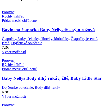
Porovnaj
Rýchly náhľad
Pridať medzi obľúbené
Bavlnená čiapočka Baby Nellys ® – sýto ružová
Čiapočky, šatky, čelenky, šiltovky, klobúčiky
,
Čiapočky jesenné,
jarné
,
Dojčenské oblečenie
7.3
€
Výber možností
Porovnaj
Rýchly náhľad
Pridať medzi obľúbené
Baby Nellys Body dlhý rukáv, žlté, Baby Little Star
Dojčenské oblečenie
,
Body dlhý rukáv
6.9
€
Výber možností
Porovnaj