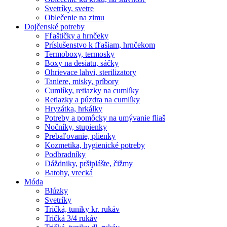
Svetríky, svetre
Oblečenie na zimu
Dojčenské potreby
Fľaštičky a hrnčeky
Príslušenstvo k fľašiam, hrnčekom
Termoboxy, termosky
Boxy na desiatu, sáčky
Ohrievace lahvi, sterilizatory
Taniere, misky, príbory
Cumlíky, retiazky na cumlíky
Retiazky a púzdra na cumlíky
Hryzátka, hrkálky
Potreby a pomôcky na umývanie fliaš
Nočníky, stupienky
Prebaľovanie, plienky
Kozmetika, hygienické potreby
Podbradníky
Dáždniky, pršiplášte, čižmy
Batohy, vrecká
Móda
Blúzky
Svetríky
Tričká, tuniky kr. rukáv
Tričká 3/4 rukáv