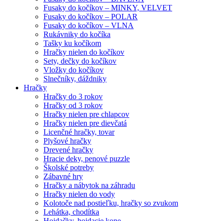
Fusaky do kočíkov – MINKY, VELVET
Fusaky do kočíkov – POLAR
Fusaky do kočíkov – VLNA
Rukávniky do kočíka
Tašky ku kočíkom
Hračky nielen do kočíkov
Sety, dečky do kočíkov
Vložky do kočíkov
Slnečníky, dáždniky
Hračky
Hračky do 3 rokov
Hračky od 3 rokov
Hračky nielen pre chlapcov
Hračky nielen pre dievčatá
Licenčné hračky, tovar
Plyšové hračky
Drevené hračky
Hracie deky, penové puzzle
Školské potreby
Zábavné hry
Hračky a nábytok na záhradu
Hračky nielen do vody
Kolotoče nad postieľku, hračky so zvukom
Lehátka, chodítka
Hojdačky, hojdacie kone