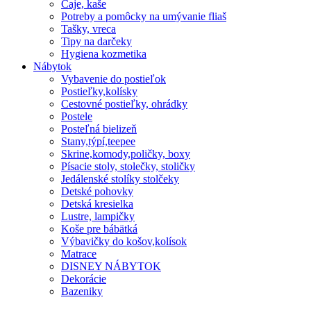
Čaje, kaše
Potreby a pomôcky na umývanie fliaš
Tašky, vreca
Tipy na darčeky
Hygiena kozmetika
Nábytok
Vybavenie do postieľok
Postieľky,kolísky
Cestovné postieľky, ohrádky
Postele
Posteľná bielizeň
Stany,týpí,teepee
Skrine,komody,poličky, boxy
Písacie stoly, stolečky, stoličky
Jedálenské stolíky stolčeky
Detské pohovky
Detská kresielka
Lustre, lampičky
Koše pre bábätká
Výbavičky do košov,kolísok
Matrace
DISNEY NÁBYTOK
Dekorácie
Bazeniky