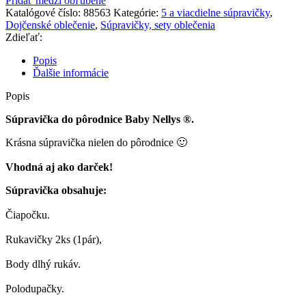
Pridať medzi obľúbené
Súpravička
Katalógové číslo:
88563
Kategórie:
5 a viacdielne súpravičky
,
do
Dojčenské oblečenie
,
Súpravičky, sety oblečenia
pôrodnice
Zdieľať:
Princess
-
Popis
sivý
Ďalšie informácie
Popis
Súpravička do pôrodnice Baby Nellys ®.
Krásna súpravička nielen do pôrodnice 🙂
Vhodná aj ako darček!
Súpravička obsahuje:
Čiapočku.
Rukavičky 2ks (1pár),
Body dlhý rukáv.
Polodupačky.