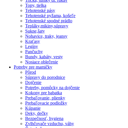
Tričká, tuniky dl. rukáv
Topy, tielka
Tehotenské pásy
Tehotenské pyžama, košeľe
Tehotenské spodné prádlo
Tepláky,mikiny,súpravy
Sukne,šaty
Nohavice, traky, jeansy
Kraťasy
Legíny
Pančuchy
Bundy, kabáty, vesty
Nosiace oblečenie
Potreby pre mamičky
Pôrod
Súpravy do porodnice
Dojčenie
Potreby, pomôcky na dojčenie
Kokony pre babatka
Prebaľovanie, plienky
Prebaľovacie podložky
Kúpanie
Deky, dečky
Bezpečnosť, hygiena
Zvlhčovače vzduchu, váhy