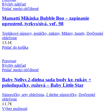
Rýchly náhľad
Pridať medzi obľúbené
Mamatti Mikinka Bubble Boo – zapínanie
uprostred, tyrkys/sivá, veľ. 98
Teplákové súpravy, tepláčky, mikiny
,
Mikiny, bundy
,
Dojčenské
oblečenie
13.1
€
Pridať do košíka
Porovnaj
Rýchly náhľad
Pridať medzi obľúbené
Baby Nellys 2-dielna sada body kr. rukáv +
polodupačky, ružová – Baby Little Star
Súpravičky, sety oblečenia
,
2 dielne súpravičky
,
Dojčenské
oblečenie
11.7
€
Výber možností