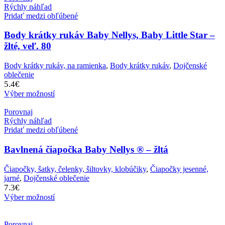
Rýchly náhľad
Pridať medzi obľúbené
Body krátky rukáv Baby Nellys, Baby Little Star –
žlté, veľ. 80
Body krátky rukáv, na ramienka
,
Body krátky rukáv
,
Dojčenské
oblečenie
5.4
€
Výber možností
Porovnaj
Rýchly náhľad
Pridať medzi obľúbené
Bavlnená čiapočka Baby Nellys ® – žltá
Čiapočky, šatky, čelenky, šiltovky, klobúčiky
,
Čiapočky jesenné,
jarné
,
Dojčenské oblečenie
7.3
€
Výber možností
Porovnaj