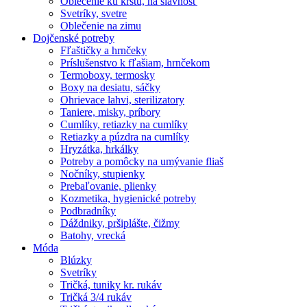
Oblečenie ku krstu, na slávnosť
Svetríky, svetre
Oblečenie na zimu
Dojčenské potreby
Fľaštičky a hrnčeky
Príslušenstvo k fľašiam, hrnčekom
Termoboxy, termosky
Boxy na desiatu, sáčky
Ohrievace lahvi, sterilizatory
Taniere, misky, príbory
Cumlíky, retiazky na cumlíky
Retiazky a púzdra na cumlíky
Hryzátka, hrkálky
Potreby a pomôcky na umývanie fliaš
Nočníky, stupienky
Prebaľovanie, plienky
Kozmetika, hygienické potreby
Podbradníky
Dáždniky, pršiplášte, čižmy
Batohy, vrecká
Móda
Blúzky
Svetríky
Tričká, tuniky kr. rukáv
Tričká 3/4 rukáv