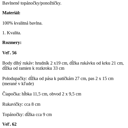
Bavlnené topánočky/ponožtičky.
Materiál:
100% kvalitná bavlna.
1. Kvalita.
Rozmery:
Veľ. 56
Body dlhý rukáv: hrudník 2 x19 cm, dĺžka rukávku od krku 21 cm,
dĺžka od ramien k rozkroku 33 cm
Polodupačky: dĺžka od pása k patičkám 27 cm, pas 2 x 15 cm
(merané v kľude)
Čiapočka: hĺbka 11,5 cm, obvod 2 x 9,5 cm
Rukavičky: cca 8 cm
Topánočky: dĺžka cca 9 cm
Veľ. 62