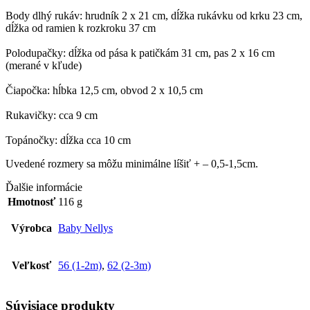
Body dlhý rukáv: hrudník 2 x 21 cm, dĺžka rukávku od krku 23 cm,
dĺžka od ramien k rozkroku 37 cm
Polodupačky: dĺžka od pása k patičkám 31 cm, pas 2 x 16 cm
(merané v kľude)
Čiapočka: hĺbka 12,5 cm, obvod 2 x 10,5 cm
Rukavičky: cca 9 cm
Topánočky: dĺžka cca 10 cm
Uvedené rozmery sa môžu minimálne líšiť + – 0,5-1,5cm.
Ďalšie informácie
Hmotnosť
116 g
Výrobca
Baby Nellys
Veľkosť
56 (1-2m)
,
62 (2-3m)
Súvisiace produkty