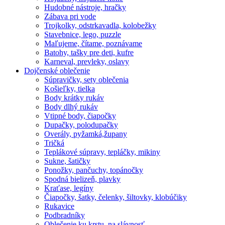
Hudobné nástroje, hračky
Zábava pri vode
Trojkolky, odstrkavadla, kolobežky
Stavebnice, lego, puzzle
Maľujeme, čítame, poznávame
Batohy, tašky pre deti, kufre
Karneval, prevleky, oslavy
Dojčenské oblečenie
Súpravičky, sety oblečenia
Košieľky, tielka
Body krátky rukáv
Body dlhý rukáv
Vtipné body, čiapočky
Dupačky, polodupačky
Overály, pyžamká,župany
Tričká
Teplákové súpravy, tepláčky, mikiny
Sukne, šatičky
Ponožky, pančuchy, topánočky
Spodná bielizeň, plavky
Kraťase, legíny
Čiapočky, šatky, čelenky, šiltovky, klobúčiky
Rukavice
Podbradníky
Oblečenie ku krstu, na slávnosť