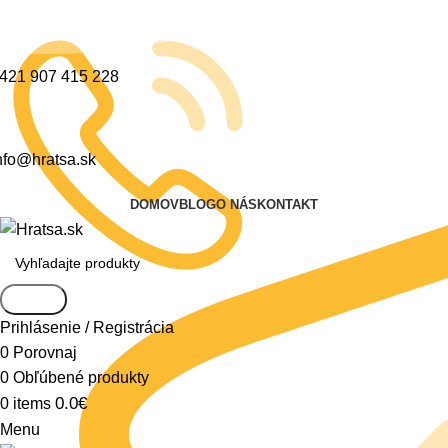
421 907 415 228
nfo@hratsa.sk
DOMOV
BLOG
O NÁS
KONTAKT
Search
Prihlásenie / Registrácia
0
Porovnaj
0
Obľúbené produkty
0.0
€
0
items
Menu