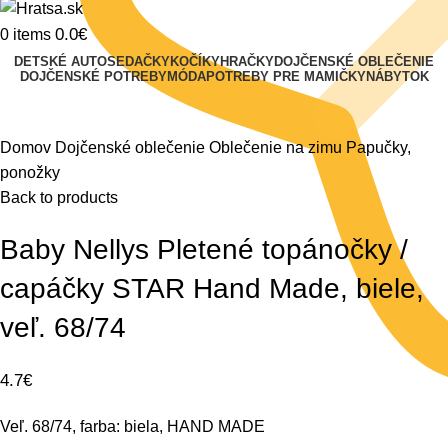
0.0
€
0
items
DETSKÉ AUTOSEDAČKY
KOČÍKY
HRAČKY
DOJČENSKÉ OBLEČENIE
DOJČENSKÉ POTREBY
MÓDA
POTREBY PRE MAMIČKY
NÁBYTOK
Klikni na zväčšenie
Domov
Dojčenské oblečenie
Oblečenie na zimu
Papučky,
ponožky
Back to products
Baby Nellys Pletené topánočky /
capáčky STAR Hand Made, biele,
veľ. 68/74
4.7
€
Veľ. 68/74, farba: biela, HAND MADE