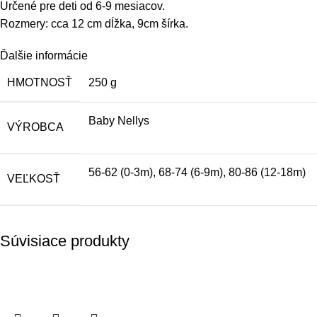
68/74
Určené pre deti od 6-9 mesiacov.
Rozmery: cca 12 cm dĺžka, 9cm šírka.
Ďalšie informácie
HMOTNOSŤ
250 g
Baby Nellys
VÝROBCA
56-62 (0-3m)
,
68-74 (6-9m)
,
80-86 (12-18m)
VEĽKOSŤ
Súvisiace produkty