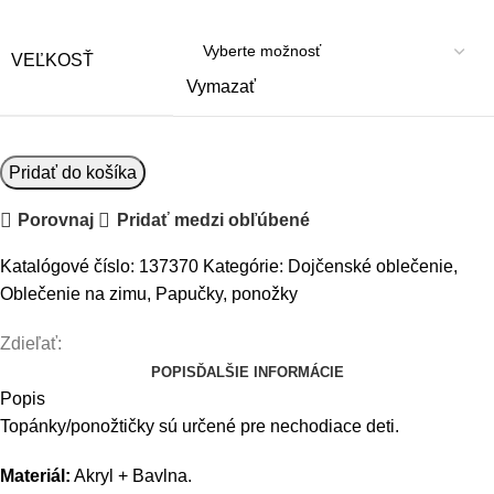
VEĽKOSŤ
Vymazať
množstvo
Pridať do košíka
Baby
Porovnaj
Pridať medzi obľúbené
Nellys
Pletené
Katalógové číslo:
137370
Kategórie:
Dojčenské oblečenie
,
topánočky
Oblečenie na zimu
,
Papučky, ponožky
/
capáčky
Zdieľať:
STAR
POPIS
ĎALŠIE INFORMÁCIE
Hand
Popis
Made,
Topánky/ponožtičky sú určené pre nechodiace deti.
biele,
veľ.
Materiál:
Akryl + Bavlna.