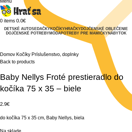
Menu
0.0
€
0
items
DETSKÉ AUTOSEDAČKY
KOČÍKY
HRAČKY
DOJČENSKÉ OBLEČENIE
DOJČENSKÉ POTREBY
MÓDA
POTREBY PRE MAMIČKY
NÁBYTOK
Klikni na zväčšenie
Domov
Kočíky
Príslušenstvo, doplnky
Back to products
Baby Nellys Froté prestieradlo do
kočíka 75 x 35 – biele
2.9
€
do kočíka 75 x 35 cm, Baby Nellys, biela
Na sklade