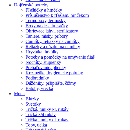
Dojčenské potreby
Fľaštičky a hrnčeky
Príslušenstvo k fľašiam, hrnčekom
Termoboxy, termosky
Boxy na desiatu, sáčky
Ohrievace lahvi, sterilizatory
Taniere, misky, príbory
Cumlíky, retiazky na cumlíky
Retiazky a púzdra na cumlíky
Hryzátka, hrkálky
Potreby a pomôcky na umývanie fliaš
Nočníky, stupienky
Prebaľovanie, plienky
Kozmetika, hygienické potreby
Podbradníky
Dáždniky, pršiplášte, čižmy
Batohy, vrecká
Móda
Blúzky
Svetríky
Tričká, tuniky kr. rukáv
Tričká 3/4 rukáv
Tričká, tuniky dl. rukáv
Topy, tielka