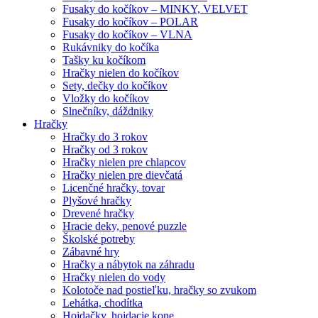
Fusaky do kočíkov – MINKY, VELVET
Fusaky do kočíkov – POLAR
Fusaky do kočíkov – VLNA
Rukávniky do kočíka
Tašky ku kočíkom
Hračky nielen do kočíkov
Sety, dečky do kočíkov
Vložky do kočíkov
Slnečníky, dáždniky
Hračky
Hračky do 3 rokov
Hračky od 3 rokov
Hračky nielen pre chlapcov
Hračky nielen pre dievčatá
Licenčné hračky, tovar
Plyšové hračky
Drevené hračky
Hracie deky, penové puzzle
Školské potreby
Zábavné hry
Hračky a nábytok na záhradu
Hračky nielen do vody
Kolotoče nad postieľku, hračky so zvukom
Lehátka, chodítka
Hojdačky, hojdacie kone