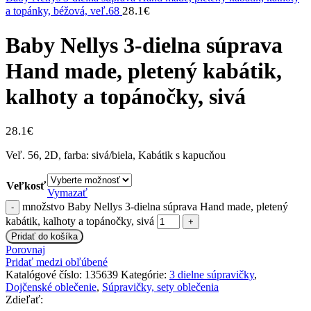
28.1
€
a topánky, béžová, veľ.68
Baby Nellys 3-dielna súprava
Hand made, pletený kabátik,
kalhoty a topánočky, sivá
28.1
€
Veľ. 56, 2D, farba: sivá/biela, Kabátik s kapucňou
Veľkosť
Vymazať
množstvo Baby Nellys 3-dielna súprava Hand made, pletený
kabátik, kalhoty a topánočky, sivá
Pridať do košíka
Porovnaj
Pridať medzi obľúbené
Katalógové číslo:
135639
Kategórie:
3 dielne súpravičky
,
Dojčenské oblečenie
,
Súpravičky, sety oblečenia
Zdieľať: