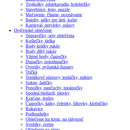
Trojkolky, odstrkavadla, kolobežky
Stavebnice, lego, puzzle
Maľujeme, čítame, poznávame
Batohy, tašky pre deti, kufre
Karneval, prevleky, oslavy
Dojčenské oblečenie
Súpravičky, sety oblečenia
Košieľky, tielka
Body krátky rukáv
Body dlhý rukáv
Vtipné body, čiapočky
Dupačky, polodupačky
Overály, pyžamká,župany
Tričká
Teplákové súpravy, tepláčky, mikiny
Sukne, šatičky
Ponožky, pančuchy, topánočky
Spodná bielizeň, plavky
Kraťase, legíny
Čiapočky, šatky, čelenky, šiltovky, klobúčiky
Rukavice
Podbradníky
Oblečenie ku krstu, na slávnosť
Svetríky, svetre
Oblečenie na zimu