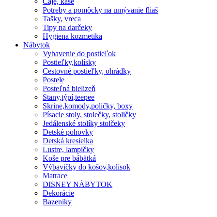
Čaje, kaše
Potreby a pomôcky na umývanie fliaš
Tašky, vreca
Tipy na darčeky
Hygiena kozmetika
Nábytok
Vybavenie do postieľok
Postieľky,kolísky
Cestovné postieľky, ohrádky
Postele
Posteľná bielizeň
Stany,týpí,teepee
Skrine,komody,poličky, boxy
Písacie stoly, stolečky, stoličky
Jedálenské stolíky stolčeky
Detské pohovky
Detská kresielka
Lustre, lampičky
Koše pre bábätká
Výbavičky do košov,kolísok
Matrace
DISNEY NÁBYTOK
Dekorácie
Bazeniky