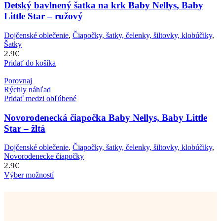
Detský bavlnený šatka na krk Baby Nellys, Baby
Little Star – ružový
Dojčenské oblečenie
,
Čiapočky, šatky, čelenky, šiltovky, klobúčiky
,
Šatky
2.9
€
Pridať do košíka
Porovnaj
Rýchly náhľad
Pridať medzi obľúbené
Novorodenecká čiapočka Baby Nellys, Baby Little
Star – žltá
Dojčenské oblečenie
,
Čiapočky, šatky, čelenky, šiltovky, klobúčiky
,
Novorodenecke čiapočky
2.9
€
Výber možností