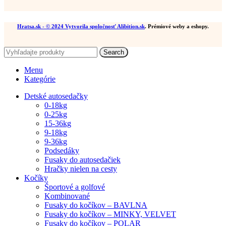
Hratsa.sk
- © 2024 Vytvorila spoločnosť
Alibition.sk
. Prémiové weby a eshopy.
Search
Menu
Kategórie
Detské autosedačky
0-18kg
0-25kg
15-36kg
9-18kg
9-36kg
Podsedáky
Fusaky do autosedačiek
Hračky nielen na cesty
Kočíky
Športové a golfové
Kombinované
Fusaky do kočíkov – BAVLNA
Fusaky do kočíkov – MINKY, VELVET
Fusaky do kočíkov – POLAR