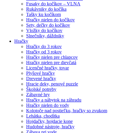
Fusaky do kočíkov – VLNA
Rukávniky do kočíka
Tašky ku kočíkom
Hračky nielen do kočíkov
Sety, dečky do kočíkov
Vložky do kočíkov
Slnečníky, dáždniky
Hračky
Hračky do 3 rokov
Hračky od 3 rokov
Hračky nielen pre chlapcov
Hračky nielen pre dievčatá
Licenčné hračky, tovar
Plyšové hračky
Drevené hračky
Hracie deky, penové puzzle
Školské potreby
Zábavné hry
Hračky a nábytok na záhradu
Hračky nielen do vody
Kolotoče nad postieľku, hračky so zvukom
Lehátka, chodítka
Hojdačky, hojdacie kone
Hudobné nástroje, hračky
Zábava pri vode