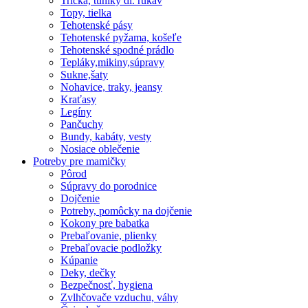
Tričká, tuniky dl. rukáv
Topy, tielka
Tehotenské pásy
Tehotenské pyžama, košeľe
Tehotenské spodné prádlo
Tepláky,mikiny,súpravy
Sukne,šaty
Nohavice, traky, jeansy
Kraťasy
Legíny
Pančuchy
Bundy, kabáty, vesty
Nosiace oblečenie
Potreby pre mamičky
Pôrod
Súpravy do porodnice
Dojčenie
Potreby, pomôcky na dojčenie
Kokony pre babatka
Prebaľovanie, plienky
Prebaľovacie podložky
Kúpanie
Deky, dečky
Bezpečnosť, hygiena
Zvlhčovače vzduchu, váhy