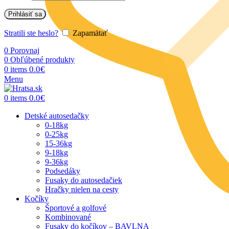
Prihlásiť sa
Stratili ste heslo?
Zapamätať
0
Porovnaj
0
Obľúbené produkty
0.0
€
0
items
Menu
0.0
€
0
items
Detské autosedačky
0-18kg
0-25kg
15-36kg
9-18kg
9-36kg
Podsedáky
Fusaky do autosedačiek
Hračky nielen na cesty
Kočíky
Športové a golfové
Kombinované
Fusaky do kočíkov – BAVLNA