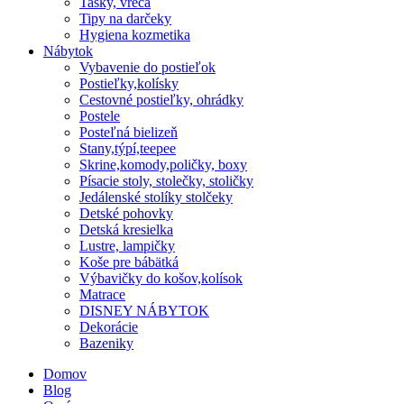
Tašky, vreca
Tipy na darčeky
Hygiena kozmetika
Nábytok
Vybavenie do postieľok
Postieľky,kolísky
Cestovné postieľky, ohrádky
Postele
Posteľná bielizeň
Stany,týpí,teepee
Skrine,komody,poličky, boxy
Písacie stoly, stolečky, stoličky
Jedálenské stolíky stolčeky
Detské pohovky
Detská kresielka
Lustre, lampičky
Koše pre bábätká
Výbavičky do košov,kolísok
Matrace
DISNEY NÁBYTOK
Dekorácie
Bazeniky
Domov
Blog