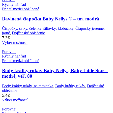
Rýchly náhľad
Pridať medzi obľúbené
Bavlnená čiapočka Baby Nellys ® – tm. modrá
Čiapočky, šatky, čelenky, šiltovky, klobúčiky
,
Čiapočky jesenné,
jarné
,
Dojčenské oblečenie
7.3
€
Výber možností
Porovnaj
Rýchly náhľad
Pridať medzi obľúbené
Body krátky rukáv Baby Nellys, Baby Little Star –
modré, veľ. 80
Body krátky rukáv, na ramienka
,
Body krátky rukáv
,
Dojčenské
oblečenie
5.4
€
Výber možností
Porovnaj