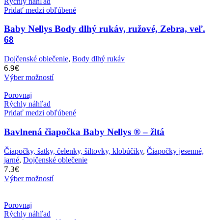
Rýchly náhľad
Pridať medzi obľúbené
Baby Nellys Body dlhý rukáv, ružové, Zebra, veľ.
68
Dojčenské oblečenie
,
Body dlhý rukáv
6.9
€
Výber možností
Porovnaj
Rýchly náhľad
Pridať medzi obľúbené
Bavlnená čiapočka Baby Nellys ® – žltá
Čiapočky, šatky, čelenky, šiltovky, klobúčiky
,
Čiapočky jesenné,
jarné
,
Dojčenské oblečenie
7.3
€
Výber možností
Porovnaj
Rýchly náhľad