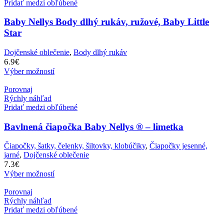
Pridať medzi obľúbené
Baby Nellys Body dlhý rukáv, ružové, Baby Little
Star
Dojčenské oblečenie
,
Body dlhý rukáv
6.9
€
Výber možností
Porovnaj
Rýchly náhľad
Pridať medzi obľúbené
Bavlnená čiapočka Baby Nellys ® – limetka
Čiapočky, šatky, čelenky, šiltovky, klobúčiky
,
Čiapočky jesenné,
jarné
,
Dojčenské oblečenie
7.3
€
Výber možností
Porovnaj
Rýchly náhľad
Pridať medzi obľúbené