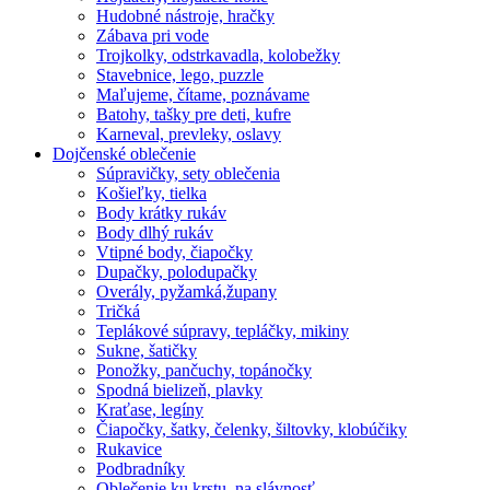
Hudobné nástroje, hračky
Zábava pri vode
Trojkolky, odstrkavadla, kolobežky
Stavebnice, lego, puzzle
Maľujeme, čítame, poznávame
Batohy, tašky pre deti, kufre
Karneval, prevleky, oslavy
Dojčenské oblečenie
Súpravičky, sety oblečenia
Košieľky, tielka
Body krátky rukáv
Body dlhý rukáv
Vtipné body, čiapočky
Dupačky, polodupačky
Overály, pyžamká,župany
Tričká
Teplákové súpravy, tepláčky, mikiny
Sukne, šatičky
Ponožky, pančuchy, topánočky
Spodná bielizeň, plavky
Kraťase, legíny
Čiapočky, šatky, čelenky, šiltovky, klobúčiky
Rukavice
Podbradníky
Oblečenie ku krstu, na slávnosť