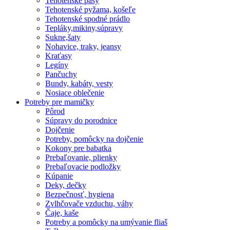
Tehotenské pásy
Tehotenské pyžama, košeľe
Tehotenské spodné prádlo
Tepláky,mikiny,súpravy
Sukne,šaty
Nohavice, traky, jeansy
Kraťasy
Legíny
Pančuchy
Bundy, kabáty, vesty
Nosiace oblečenie
Potreby pre mamičky
Pôrod
Súpravy do porodnice
Dojčenie
Potreby, pomôcky na dojčenie
Kokony pre babatka
Prebaľovanie, plienky
Prebaľovacie podložky
Kúpanie
Deky, dečky
Bezpečnosť, hygiena
Zvlhčovače vzduchu, váhy
Čaje, kaše
Potreby a pomôcky na umývanie fliaš