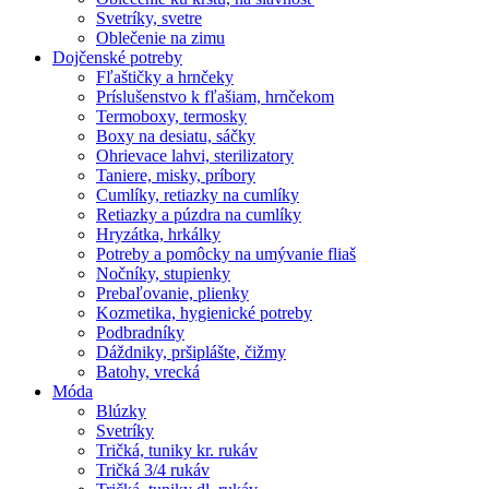
Svetríky, svetre
Oblečenie na zimu
Dojčenské potreby
Fľaštičky a hrnčeky
Príslušenstvo k fľašiam, hrnčekom
Termoboxy, termosky
Boxy na desiatu, sáčky
Ohrievace lahvi, sterilizatory
Taniere, misky, príbory
Cumlíky, retiazky na cumlíky
Retiazky a púzdra na cumlíky
Hryzátka, hrkálky
Potreby a pomôcky na umývanie fliaš
Nočníky, stupienky
Prebaľovanie, plienky
Kozmetika, hygienické potreby
Podbradníky
Dáždniky, pršiplášte, čižmy
Batohy, vrecká
Móda
Blúzky
Svetríky
Tričká, tuniky kr. rukáv
Tričká 3/4 rukáv