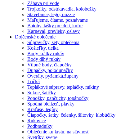
Zábava pri vode
Trojkolky, odstrkavadla, kolobežky
Stavebnice, lego, puzzle
Maľujeme, čítame, poznávame
Batohy, tašky pre deti, kufre
Karneval, prevleky, oslavy
Dojčenské oblečenie
Súpravičky, sety oblečenia
Košieľky, tielka
Body krátky rukáv
Body dlhý rukáv
Vtipné body, čiapočky
Dupačky, polodupačky
Overály, pyžamká,župany
Tričká
Teplákové súpravy, tepláčky, mikiny
Sukne, šatičky
Ponožky, pančuchy, topánočky
Spodná bielizeň, plavky
Kraťase, legíny
Čiapočky, šatky, čelenky, šiltovky, klobúčiky
Rukavice
Podbradníky
Oblečenie ku krstu, na slávnosť
Svetríky, svetre