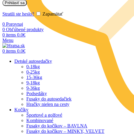
Prihlásiť sa
Stratili ste heslo?
Zapamätať
0
Porovnaj
0
Obľúbené produkty
0
items
0.0
€
Menu
0
items
0.0
€
Detské autosedačky
0-18kg
0-25kg
15-36kg
9-18kg
9-36kg
Podsedáky
Fusaky do autosedačiek
Hračky nielen na cesty
Kočíky
Športové a golfové
Kombinované
Fusaky do kočíkov – BAVLNA
Fusaky do kočíkov – MINKY, VELVET