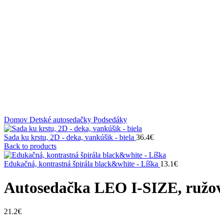
Klikni na zväčšenie
Domov
Detské autosedačky
Podsedáky
Sada ku krstu, 2D - deka, vankúšik - biela
36.4
€
Back to products
Edukačná, kontrastná špirála black&white - Líška
13.1
€
Autosedačka LEO I-SIZE, ružov
21.2
€