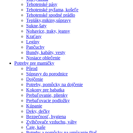
Tehotenské pásy
Tehotenské pyžama, košeľe
Tehotenské spodné prádlo
Tepláky,mikiny,súpravy
Sukne,šaty
Nohavice, traky, jeansy
Kraťasy
Legíny
Pančuchy
Bundy, kabáty, vesty
Nosiace oblečenie
Potreby pre mamičky
Pôrod
Súpravy do porodnice
Dojčenie
Potreby, pomôcky na dojčenie
Kokony pre babatka
Prebaľovanie, plienky
Prebaľovacie podložky
Kúpanie
Deky, dečky
Bezpečnosť, hygiena
Zvlhčovače vzduchu, váhy
Čaje, kaše
Potreby a pomôcky na umývanie fliaš