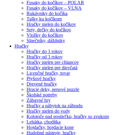
Fusaky do kočíkov – POLAR
Fusaky do kočíkov – VLNA
Rukávniky do kočíka
Tašky ku kočíkom
Hračky nielen do kočíkov
Sety, dečky do kočíkov
Vložky do kočíkov
Slnečníky, dáždniky
Hračky
Hračky do 3 rokov
Hračky od 3 rokov
Hračky nielen pre chlapcov
Hračky nielen pre dievčatá
Licenčné hračky, tovar
Plyšové hračky
Drevené hračky
Hracie deky, penové puzzle
Školské potreby
Zábavné hry
Hračky a nábytok na záhradu
Hračky nielen do vody
Kolotoče nad postieľku, hračky so zvukom
Lehátka, chodítka
Hojdačky, hojdacie kone
Hudobné nástroje, hračky