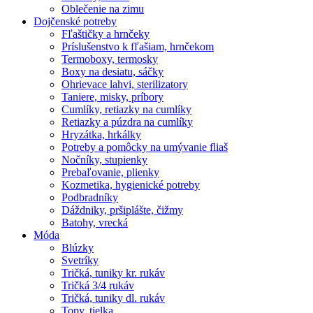
Oblečenie na zimu
Dojčenské potreby
Fľaštičky a hrnčeky
Príslušenstvo k fľašiam, hrnčekom
Termoboxy, termosky
Boxy na desiatu, sáčky
Ohrievace lahvi, sterilizatory
Taniere, misky, príbory
Cumlíky, retiazky na cumlíky
Retiazky a púzdra na cumlíky
Hryzátka, hrkálky
Potreby a pomôcky na umývanie fliaš
Nočníky, stupienky
Prebaľovanie, plienky
Kozmetika, hygienické potreby
Podbradníky
Dáždniky, pršiplášte, čižmy
Batohy, vrecká
Móda
Blúzky
Svetríky
Tričká, tuniky kr. rukáv
Tričká 3/4 rukáv
Tričká, tuniky dl. rukáv
Topy, tielka