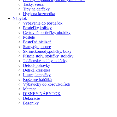
Tašky, vreca
Tipy na darčeky
Hygiena kozmetika
Nábytok
Vybavenie do postieľok
Postieľky,kolísky
Cestovné postieľky, ohrádky
Postele
Posteľná bielizeň
Stany,týpí,teepee
Skrine,komody,poličky, boxy
Písacie stoly, stolečky, stoličky
Jedálenské stolíky stolčeky
Detské pohovky
Detská kresielka
Lustre, lampičky
Koše pre bábätká
Výbavičky do košov,kolísok
Matrace
DISNEY NÁBYTOK
Dekorácie
Bazeniky