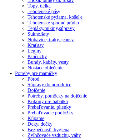
Tričká, tuniky dl. rukáv
Topy, tielka
Tehotenské pásy
Tehotenské pyžama, košeľe
Tehotenské spodné prádlo
Tepláky,mikiny,súpravy
Sukne,šaty
Nohavice, traky, jeansy
Kraťasy
Legíny
Pančuchy
Bundy, kabáty, vesty
Nosiace oblečenie
Potreby pre mamičky
Pôrod
Súpravy do porodnice
Dojčenie
Potreby, pomôcky na dojčenie
Kokony pre babatka
Prebaľovanie, plienky
Prebaľovacie podložky
Kúpanie
Deky, dečky
Bezpečnosť, hygiena
Zvlhčovače vzduchu, váhy