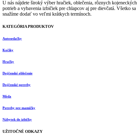
U nás nájdete široký výber hračiek, oblečenia, rôznych kojeneckých
potrieb a vybavenia izbičiek pre chlapcov aj pre dievčatá. Všetko sa
snažíme dodať vo veľmi krátkych termínoch.
KATEGÓRIA PRODUKTOV
Autosedačky
Kočíky
Hračky
Dojčenské oblečenie
Dojčenské potreby
Móda
Potreby pre mamičky
Nábytok do izbičky
UŽITOČNÉ ODKAZY