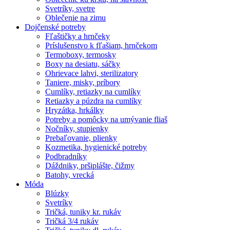
Svetríky, svetre
Oblečenie na zimu
Dojčenské potreby
Fľaštičky a hrnčeky
Príslušenstvo k fľašiam, hrnčekom
Termoboxy, termosky
Boxy na desiatu, sáčky
Ohrievace lahvi, sterilizatory
Taniere, misky, príbory
Cumlíky, retiazky na cumlíky
Retiazky a púzdra na cumlíky
Hryzátka, hrkálky
Potreby a pomôcky na umývanie fliaš
Nočníky, stupienky
Prebaľovanie, plienky
Kozmetika, hygienické potreby
Podbradníky
Dáždniky, pršiplášte, čižmy
Batohy, vrecká
Móda
Blúzky
Svetríky
Tričká, tuniky kr. rukáv
Tričká 3/4 rukáv