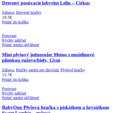
Drevený posúvacie labyrint Lelin – Cirkus
Zábava
,
Drevené hračky
10.5
€
Pridať do košíka
Porovnaj
Rýchly náhľad
Pridať medzi obľúbené
Mini plyšový jednorožec Metoo s mušelínové
plienkou ružovo/biely, 12cm
Zábava
,
Hračky nielen pre dievčatá
,
Plyšové hračky
15.7
€
Pridať do košíka
Porovnaj
Rýchly náhľad
Pridať medzi obľúbené
BabyOno Plyšová hračka s pískátkem a hryzátkom
Sweet Lambie – ružová