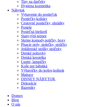
Tipy na darčeky
Hygiena kozmetika
Nábytok
Vybavenie do postieľok
Postieľky,kolísky
Cestovné postieľky, ohrádky
Postele
Posteľná bielizeň
Stany,týpí,teepee
Skrine,komody,poličky, boxy
Písacie stoly, stolečky, stoličky
Jedálenské stolíky stolčeky
Detské pohovky
Detská kresielka
Lustre, lampičky
Koše pre bábätká
Výbavičky do košov,kolísok
Matrace
DISNEY NÁBYTOK
Dekorácie
Bazeniky
Domov
Blog
O nás