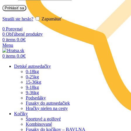
Prihlásiť sa
Stratili ste heslo?
Zapamätať
0
Porovnaj
0
Obľúbené produkty
0.0
€
0
items
Menu
0.0
€
0
items
Detské autosedačky
0-18kg
0-25kg
15-36kg
9-18kg
9-36kg
Podsedáky
Fusaky do autosedačiek
Hračky nielen na cesty
Kočíky
Športové a golfové
Kombinované
Fusaky do kočíkov – BAVLNA