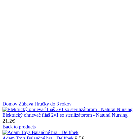
Klikni na zväčšenie
Domov
Zábava
Hračky do 3 rokov
Elektrický ohrievač fliaš 2v1 so sterilizátorom - Natural Nursing
21.2
€
Back to products
9.5
€
Adam Toys Balančné hra - Delfínek