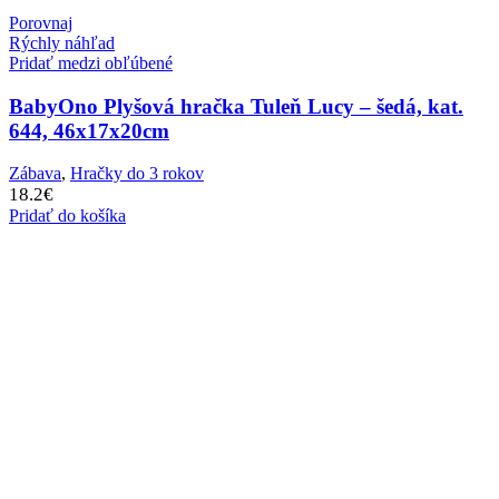
Porovnaj
Rýchly náhľad
Pridať medzi obľúbené
BabyOno Plyšová hračka Tuleň Lucy – šedá, kat.
644, 46x17x20cm
Zábava
,
Hračky do 3 rokov
18.2
€
Pridať do košíka