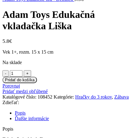
Adam Toys Edukačná
vkladačka Liška
5.8
€
Vek 1+, rozm. 15 x 15 cm
Na sklade
množstvo
Adam
Pridať do košíka
Toys
Porovnaj
Edukačná
Pridať medzi obľúbené
vkladačka
Katalógové číslo:
108452
Kategórie:
Hračky do 3 rokov
,
Zábava
Liška
Zdieľať:
Popis
Ďalšie informácie
Popis