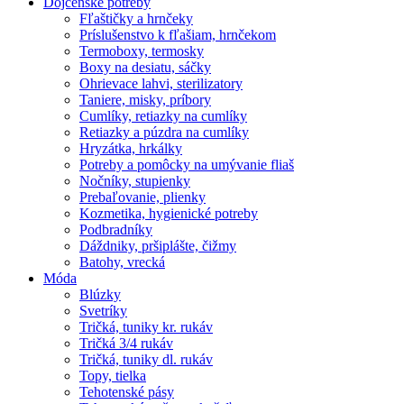
Dojčenské potreby
Fľaštičky a hrnčeky
Príslušenstvo k fľašiam, hrnčekom
Termoboxy, termosky
Boxy na desiatu, sáčky
Ohrievace lahvi, sterilizatory
Taniere, misky, príbory
Cumlíky, retiazky na cumlíky
Retiazky a púzdra na cumlíky
Hryzátka, hrkálky
Potreby a pomôcky na umývanie fliaš
Nočníky, stupienky
Prebaľovanie, plienky
Kozmetika, hygienické potreby
Podbradníky
Dáždniky, pršiplášte, čižmy
Batohy, vrecká
Móda
Blúzky
Svetríky
Tričká, tuniky kr. rukáv
Tričká 3/4 rukáv
Tričká, tuniky dl. rukáv
Topy, tielka
Tehotenské pásy