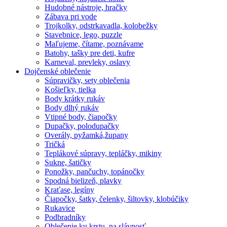
Hudobné nástroje, hračky
Zábava pri vode
Trojkolky, odstrkavadla, kolobežky
Stavebnice, lego, puzzle
Maľujeme, čítame, poznávame
Batohy, tašky pre deti, kufre
Karneval, prevleky, oslavy
Dojčenské oblečenie
Súpravičky, sety oblečenia
Košieľky, tielka
Body krátky rukáv
Body dlhý rukáv
Vtipné body, čiapočky
Dupačky, polodupačky
Overály, pyžamká,župany
Tričká
Teplákové súpravy, tepláčky, mikiny
Sukne, šatičky
Ponožky, pančuchy, topánočky
Spodná bielizeň, plavky
Kraťase, legíny
Čiapočky, šatky, čelenky, šiltovky, klobúčiky
Rukavice
Podbradníky
Oblečenie ku krstu, na slávnosť