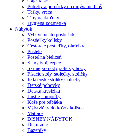
Čaje, kaše
Potreby a pomôcky na umývanie fliaš
Tašky, vreca
Tipy na darčeky
Hygiena kozmetika
Nábytok
Vybavenie do postieľok
Postieľky,kolísky
Cestovné postieľky, ohrádky
Postele
Posteľná bielizeň
Stany,týpí,teepee
Skrine,komody,poličky, boxy
Písacie stoly, stolečky, stoličky
Jedálenské stolíky stolčeky
Detské pohovky
Detská kresielka
Lustre, lampičky
Koše pre bábätká
Výbavičky do košov,kolísok
Matrace
DISNEY NÁBYTOK
Dekorácie
Bazeniky