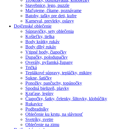
Trojkolky, odstrkavadla, kolobežky
Stavebnice, lego, puzzle
Maľujeme, čítame, poznávame
Batohy, tašky pre deti, kufre
Karneval, prevleky, oslavy
Dojčenské oblečenie
Súpravičky, sety oblečenia
Košieľky, tielka
Body krátky rukáv
Body dlhý rukáv
Vtipné body, čiapočky
Dupačky, polodupačky
Overály, pyžamká,župany
Tričká
Teplákové súpravy, tepláčky, mikiny
Sukne, šatičky
Ponožky, pančuchy, topánočky
Spodná bielizeň, plavky
Kraťase, legíny
Čiapočky, šatky, čelenky, šiltovky, klobúčiky
Rukavice
Podbradníky
Oblečenie ku krstu, na slávnosť
Svetríky, svetre
Oblečenie na zimu