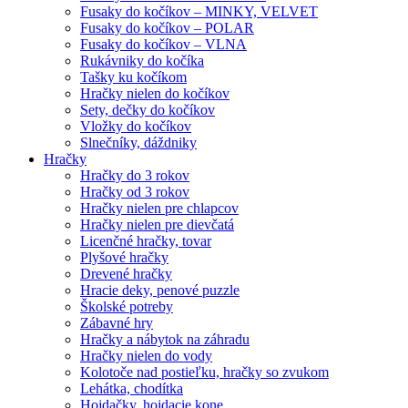
Fusaky do kočíkov – MINKY, VELVET
Fusaky do kočíkov – POLAR
Fusaky do kočíkov – VLNA
Rukávniky do kočíka
Tašky ku kočíkom
Hračky nielen do kočíkov
Sety, dečky do kočíkov
Vložky do kočíkov
Slnečníky, dáždniky
Hračky
Hračky do 3 rokov
Hračky od 3 rokov
Hračky nielen pre chlapcov
Hračky nielen pre dievčatá
Licenčné hračky, tovar
Plyšové hračky
Drevené hračky
Hracie deky, penové puzzle
Školské potreby
Zábavné hry
Hračky a nábytok na záhradu
Hračky nielen do vody
Kolotoče nad postieľku, hračky so zvukom
Lehátka, chodítka
Hojdačky, hojdacie kone