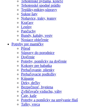
Tehotenské pyžama, košeľe
Tehotenské spodné prádlo
Tepláky,mikiny,súpravy
Sukne,šaty
Nohavice, traky, jeansy
Kraťasy
Legíny
Pančuchy
Bundy, kabáty, vesty
Nosiace oblečenie
Potreby pre mamičky
Pôrod
Súpravy do porodnice
Dojčenie
Potreby, pomôcky na dojčenie
Kokony pre babatka
Prebaľovanie, plienky
Prebaľovacie podložky
Kúpanie
Deky, dečky
Bezpečnosť, hygiena
Zvlhčovače vzduchu, váhy
Čaje, kaše
Potreby a pomôcky na umývanie fliaš
Tašky, vreca