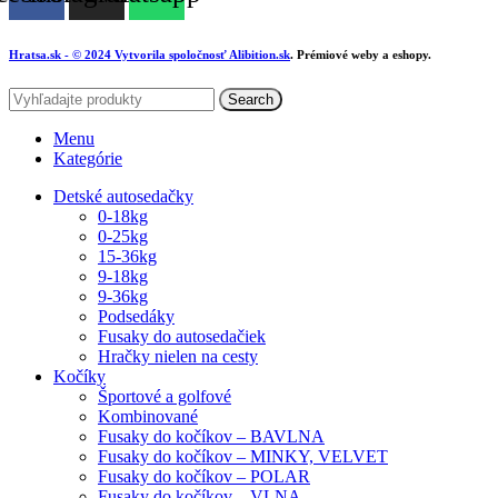
Hratsa.sk
- © 2024 Vytvorila spoločnosť
Alibition.sk
. Prémiové weby a eshopy.
Search
Menu
Kategórie
Detské autosedačky
0-18kg
0-25kg
15-36kg
9-18kg
9-36kg
Podsedáky
Fusaky do autosedačiek
Hračky nielen na cesty
Kočíky
Športové a golfové
Kombinované
Fusaky do kočíkov – BAVLNA
Fusaky do kočíkov – MINKY, VELVET
Fusaky do kočíkov – POLAR
Fusaky do kočíkov – VLNA