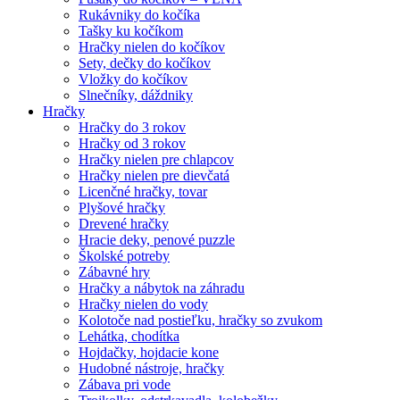
Rukávniky do kočíka
Tašky ku kočíkom
Hračky nielen do kočíkov
Sety, dečky do kočíkov
Vložky do kočíkov
Slnečníky, dáždniky
Hračky
Hračky do 3 rokov
Hračky od 3 rokov
Hračky nielen pre chlapcov
Hračky nielen pre dievčatá
Licenčné hračky, tovar
Plyšové hračky
Drevené hračky
Hracie deky, penové puzzle
Školské potreby
Zábavné hry
Hračky a nábytok na záhradu
Hračky nielen do vody
Kolotoče nad postieľku, hračky so zvukom
Lehátka, chodítka
Hojdačky, hojdacie kone
Hudobné nástroje, hračky
Zábava pri vode