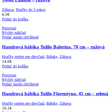
Zábava
,
Hračky do 3 rokov
6.5
€
Pridať do košíka
Porovnaj
Rýchly náhľad
Pridať medzi obľúbené
Handrová bábika Tulilo Balerína, 70 cm – ružová
Hračky nielen pre dievčatá
,
Bábiky
,
Zábava
14.6
€
Pridať do košíka
Porovnaj
Rýchly náhľad
Pridať medzi obľúbené
Handrová bábika Tulilo Florentyna, 45 cm – zelená
Hračky nielen pre dievčatá
,
Bábiky
,
Zábava
16.1
€