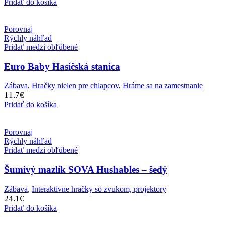
Pridať do košíka
Porovnaj
Rýchly náhľad
Pridať medzi obľúbené
Euro Baby Hasičská stanica
Zábava
,
Hračky nielen pre chlapcov
,
Hráme sa na zamestnanie
11.7
€
Pridať do košíka
Porovnaj
Rýchly náhľad
Pridať medzi obľúbené
Šumivý mazlík SOVA Hushables – šedý
Zábava
,
Interaktívne hračky so zvukom, projektory
24.1
€
Pridať do košíka