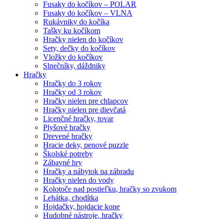
Fusaky do kočíkov – POLAR
Fusaky do kočíkov – VLNA
Rukávniky do kočíka
Tašky ku kočíkom
Hračky nielen do kočíkov
Sety, dečky do kočíkov
Vložky do kočíkov
Slnečníky, dáždniky
Hračky
Hračky do 3 rokov
Hračky od 3 rokov
Hračky nielen pre chlapcov
Hračky nielen pre dievčatá
Licenčné hračky, tovar
Plyšové hračky
Drevené hračky
Hracie deky, penové puzzle
Školské potreby
Zábavné hry
Hračky a nábytok na záhradu
Hračky nielen do vody
Kolotoče nad postieľku, hračky so zvukom
Lehátka, chodítka
Hojdačky, hojdacie kone
Hudobné nástroje, hračky