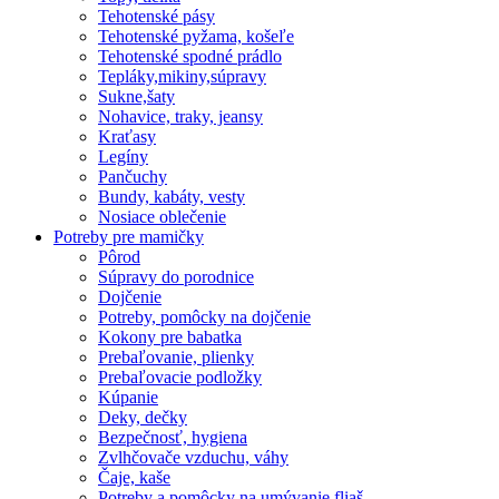
Tehotenské pásy
Tehotenské pyžama, košeľe
Tehotenské spodné prádlo
Tepláky,mikiny,súpravy
Sukne,šaty
Nohavice, traky, jeansy
Kraťasy
Legíny
Pančuchy
Bundy, kabáty, vesty
Nosiace oblečenie
Potreby pre mamičky
Pôrod
Súpravy do porodnice
Dojčenie
Potreby, pomôcky na dojčenie
Kokony pre babatka
Prebaľovanie, plienky
Prebaľovacie podložky
Kúpanie
Deky, dečky
Bezpečnosť, hygiena
Zvlhčovače vzduchu, váhy
Čaje, kaše
Potreby a pomôcky na umývanie fliaš