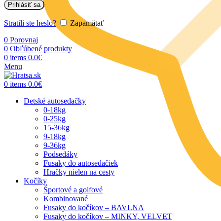
Prihlásiť sa
Stratili ste heslo?
Zapamätať
0
Porovnaj
0
Obľúbené produkty
0
items
0.0
€
Menu
0
items
0.0
€
Detské autosedačky
0-18kg
0-25kg
15-36kg
9-18kg
9-36kg
Podsedáky
Fusaky do autosedačiek
Hračky nielen na cesty
Kočíky
Športové a golfové
Kombinované
Fusaky do kočíkov – BAVLNA
Fusaky do kočíkov – MINKY, VELVET