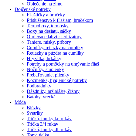
Oblečenie na zimu
Dojčenské potreby
Fľaštičky a hrnčeky
Príslušenstvo k fľašiam, hrnčekom
Termoboxy, termosky
Boxy na desiatu, sáčky
Ohrievace lahvi, sterilizatory
Taniere, misky, príbory
Cumlíky, retiazky na cumlíky
Retiazky a púzdra na cumlíky
Hryzátka, hrkálky
Potreby a pomôcky na umývanie fliaš
Nočníky, stupienky
Prebaľovanie, plienky
Kozmetika, hygienické potreby
Podbradníky
Dáždniky, pršiplášte, čižmy
Batohy, vrecká
Móda
Blúzky
Svetríky
Tričká, tuniky kr. rukáv
Tričká 3/4 rukáv
Tričká, tuniky dl. rukáv
Topy, tielka