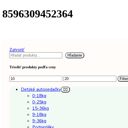
8596309452364
Zatvoriť
Hľadať
Hľadanie
Triediť produkty podľa ceny
Minimálna
Maximálna
Filter
cena
cena
Detské autosedačky
0-18kg
0-25kg
15-36kg
9-18kg
9-36kg
Podsedáky