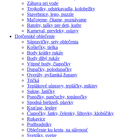
Zábava pri vode
Trojkolky, odstrkavadla, kolobežky
Stavebnice, lego, puzzle
Maľujeme, čítame, poznávame
Batohy, tašky pre deti, kufre
Karneval, prevleky, oslavy
Dojčenské oblečenie
Súpravičky, sety oblečenia
Košieľky, tielka
Body krátky rukáv
Body dlhý rukáv
Vtipné body, čiapočky
Dupačky, polodupačky
Overály, pyžamká,župany
Tričká
Teplákové súpravy, tepláčky, mikiny
Sukne, šatičky
Ponožky, pančuchy, topánočky
Spodná bielizeň, plavky
Kraťase, legíny
Čiapočky, šatky, čelenky, šiltovky, klobúčiky
Rukavice
Podbradníky
Oblečenie ku krstu, na slávnosť
Svetríky, svetre