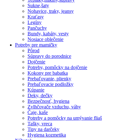
Sukne,šaty
Nohavice, traky, jeansy
Kraťasy
Legíny
Pančuchy
Bundy, kabáty, vesty
Nosiace oblečenie
Potreby pre mamičky
Pôrod
Súpravy do porodnice
Dojčenie
Potreby, pomôcky na dojčenie
Kokony pre babatka
Prebaľovanie, plienky
Prebaľovacie podložky
Kúpanie
Deky, dečky
Bezpečnosť, hygiena
Zvlhčovače vzduchu, váhy
Čaje, kaše
Potreby a pomôcky na umývanie fliaš
Tašky, vreca
Tipy na darčeky
Hygiena kozmetika