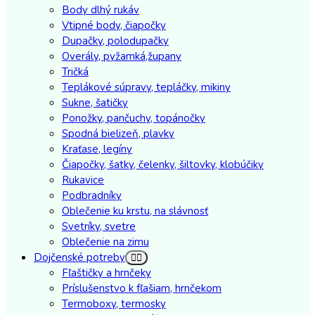
Body dlhý rukáv
Vtipné body, čiapočky
Dupačky, polodupačky
Overály, pyžamká,župany
Tričká
Teplákové súpravy, tepláčky, mikiny
Sukne, šatičky
Ponožky, pančuchy, topánočky
Spodná bielizeň, plavky
Kraťase, legíny
Čiapočky, šatky, čelenky, šiltovky, klobúčiky
Rukavice
Podbradníky
Oblečenie ku krstu, na slávnosť
Svetríky, svetre
Oblečenie na zimu
Dojčenské potreby
Fľaštičky a hrnčeky
Príslušenstvo k fľašiam, hrnčekom
Termoboxy, termosky