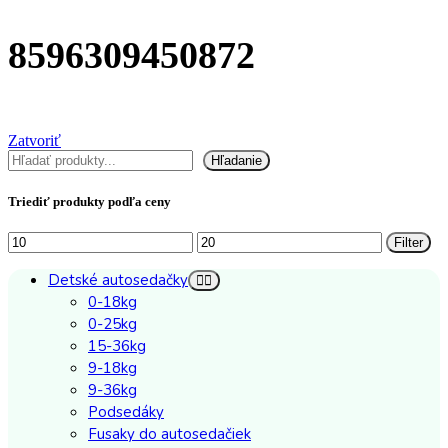
8596309450872
Zatvoriť
Hľadať
Hľadanie
Triediť produkty podľa ceny
Minimálna
Maximálna
Filter
cena
cena
Detské autosedačky
0-18kg
0-25kg
15-36kg
9-18kg
9-36kg
Podsedáky
Fusaky do autosedačiek