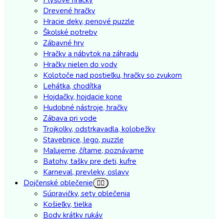
Drevené hračky
Hracie deky, penové puzzle
Školské potreby
Zábavné hry
Hračky a nábytok na záhradu
Hračky nielen do vody
Kolotoče nad postieľku, hračky so zvukom
Lehátka, chodítka
Hojdačky, hojdacie kone
Hudobné nástroje, hračky
Zábava pri vode
Trojkolky, odstrkavadla, kolobežky
Stavebnice, lego, puzzle
Maľujeme, čítame, poznávame
Batohy, tašky pre deti, kufre
Karneval, prevleky, oslavy
Dojčenské oblečenie
Súpravičky, sety oblečenia
Košieľky, tielka
Body krátky rukáv