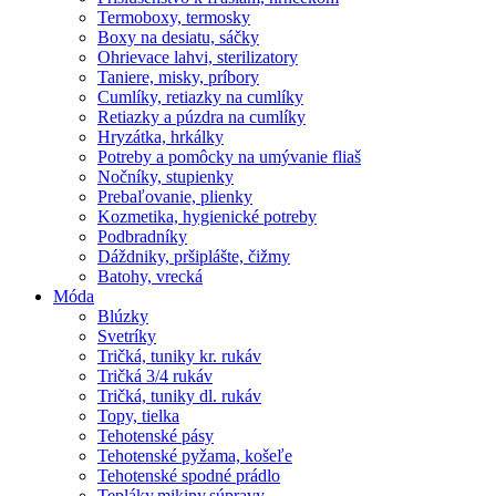
Termoboxy, termosky
Boxy na desiatu, sáčky
Ohrievace lahvi, sterilizatory
Taniere, misky, príbory
Cumlíky, retiazky na cumlíky
Retiazky a púzdra na cumlíky
Hryzátka, hrkálky
Potreby a pomôcky na umývanie fliaš
Nočníky, stupienky
Prebaľovanie, plienky
Kozmetika, hygienické potreby
Podbradníky
Dáždniky, pršiplášte, čižmy
Batohy, vrecká
Móda
Blúzky
Svetríky
Tričká, tuniky kr. rukáv
Tričká 3/4 rukáv
Tričká, tuniky dl. rukáv
Topy, tielka
Tehotenské pásy
Tehotenské pyžama, košeľe
Tehotenské spodné prádlo
Tepláky,mikiny,súpravy