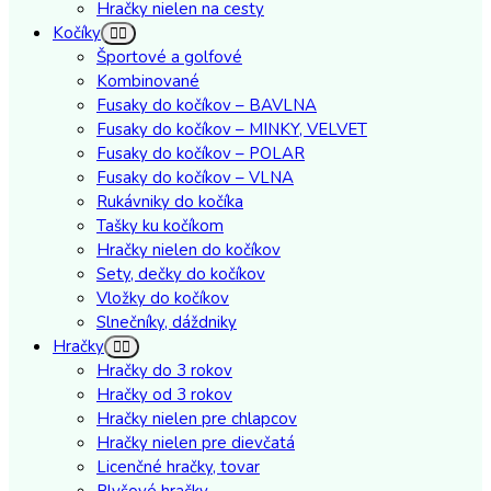
Hračky nielen na cesty
Kočíky
Športové a golfové
Kombinované
Fusaky do kočíkov – BAVLNA
Fusaky do kočíkov – MINKY, VELVET
Fusaky do kočíkov – POLAR
Fusaky do kočíkov – VLNA
Rukávniky do kočíka
Tašky ku kočíkom
Hračky nielen do kočíkov
Sety, dečky do kočíkov
Vložky do kočíkov
Slnečníky, dáždniky
Hračky
Hračky do 3 rokov
Hračky od 3 rokov
Hračky nielen pre chlapcov
Hračky nielen pre dievčatá
Licenčné hračky, tovar
Plyšové hračky