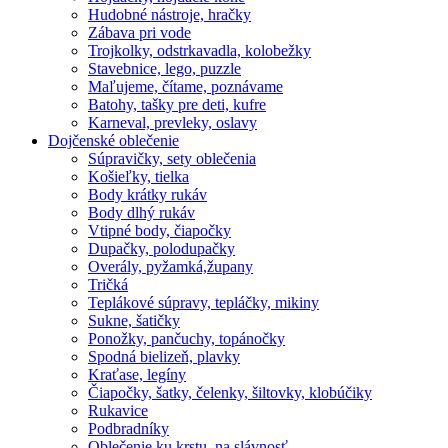
Hudobné nástroje, hračky
Zábava pri vode
Trojkolky, odstrkavadla, kolobežky
Stavebnice, lego, puzzle
Maľujeme, čítame, poznávame
Batohy, tašky pre deti, kufre
Karneval, prevleky, oslavy
Dojčenské oblečenie
Súpravičky, sety oblečenia
Košieľky, tielka
Body krátky rukáv
Body dlhý rukáv
Vtipné body, čiapočky
Dupačky, polodupačky
Overály, pyžamká,župany
Tričká
Teplákové súpravy, tepláčky, mikiny
Sukne, šatičky
Ponožky, pančuchy, topánočky
Spodná bielizeň, plavky
Kraťase, legíny
Čiapočky, šatky, čelenky, šiltovky, klobúčiky
Rukavice
Podbradníky
Oblečenie ku krstu, na slávnosť