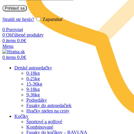
Prihlásiť sa
Stratili ste heslo?
Zapamätať
0
Porovnaj
0
Obľúbené produkty
0.0
€
0
items
Menu
0.0
€
0
items
Detské autosedačky
0-18kg
0-25kg
15-36kg
9-18kg
9-36kg
Podsedáky
Fusaky do autosedačiek
Hračky nielen na cesty
Kočíky
Športové a golfové
Kombinované
Fusaky do kočíkov – BAVLNA