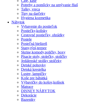
Čaje, kaše
Potreby a pomôcky na umývanie fliaš
Tašky, vreca
Tipy na darčeky
Hygiena kozmetika
Nábytok
Vybavenie do postieľok
Postieľky,kolísky
Cestovné postieľky, ohrádky
Postele
Posteľná bielizeň
Stany,týpí,teepee
Skrine,komody,poličky, boxy
Písacie stoly, stolečky, stoličky
Jedálenské stolíky stolčeky
Detské pohovky
Detská kresielka
Lustre, lampičky
Koše pre bábätká
Výbavičky do košov,kolísok
Matrace
DISNEY NÁBYTOK
Dekorácie
Bazeniky