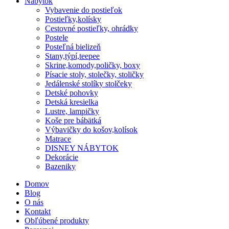
Nábytok
Vybavenie do postieľok
Postieľky,kolísky
Cestovné postieľky, ohrádky
Postele
Posteľná bielizeň
Stany,týpí,teepee
Skrine,komody,poličky, boxy
Písacie stoly, stolečky, stoličky
Jedálenské stolíky stolčeky
Detské pohovky
Detská kresielka
Lustre, lampičky
Koše pre bábätká
Výbavičky do košov,kolísok
Matrace
DISNEY NÁBYTOK
Dekorácie
Bazeniky
Domov
Blog
O nás
Kontakt
Obľúbené produkty