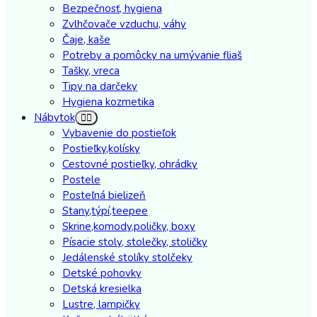
Bezpečnosť, hygiena
Zvlhčovače vzduchu, váhy
Čaje, kaše
Potreby a pomôcky na umývanie fliaš
Tašky, vreca
Tipy na darčeky
Hygiena kozmetika
Nábytok
Vybavenie do postieľok
Postieľky,kolísky
Cestovné postieľky, ohrádky
Postele
Posteľná bielizeň
Stany,týpí,teepee
Skrine,komody,poličky, boxy
Písacie stoly, stolečky, stoličky
Jedálenské stolíky stolčeky
Detské pohovky
Detská kresielka
Lustre, lampičky