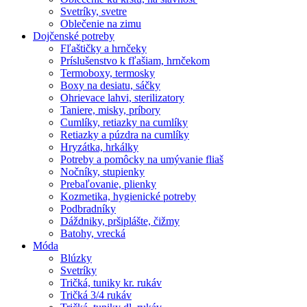
Svetríky, svetre
Oblečenie na zimu
Dojčenské potreby
Fľaštičky a hrnčeky
Príslušenstvo k fľašiam, hrnčekom
Termoboxy, termosky
Boxy na desiatu, sáčky
Ohrievace lahvi, sterilizatory
Taniere, misky, príbory
Cumlíky, retiazky na cumlíky
Retiazky a púzdra na cumlíky
Hryzátka, hrkálky
Potreby a pomôcky na umývanie fliaš
Nočníky, stupienky
Prebaľovanie, plienky
Kozmetika, hygienické potreby
Podbradníky
Dáždniky, pršiplášte, čižmy
Batohy, vrecká
Móda
Blúzky
Svetríky
Tričká, tuniky kr. rukáv
Tričká 3/4 rukáv