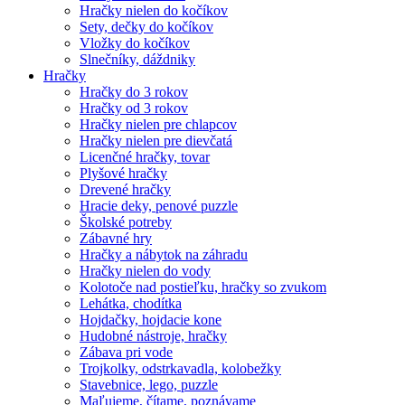
Hračky nielen do kočíkov
Sety, dečky do kočíkov
Vložky do kočíkov
Slnečníky, dáždniky
Hračky
Hračky do 3 rokov
Hračky od 3 rokov
Hračky nielen pre chlapcov
Hračky nielen pre dievčatá
Licenčné hračky, tovar
Plyšové hračky
Drevené hračky
Hracie deky, penové puzzle
Školské potreby
Zábavné hry
Hračky a nábytok na záhradu
Hračky nielen do vody
Kolotoče nad postieľku, hračky so zvukom
Lehátka, chodítka
Hojdačky, hojdacie kone
Hudobné nástroje, hračky
Zábava pri vode
Trojkolky, odstrkavadla, kolobežky
Stavebnice, lego, puzzle
Maľujeme, čítame, poznávame