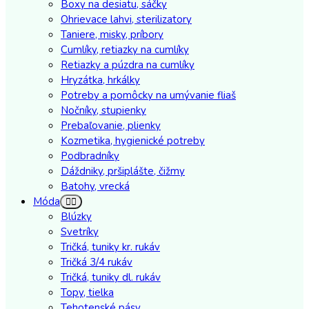
Boxy na desiatu, sáčky
Ohrievace lahvi, sterilizatory
Taniere, misky, príbory
Cumlíky, retiazky na cumlíky
Retiazky a púzdra na cumlíky
Hryzátka, hrkálky
Potreby a pomôcky na umývanie fliaš
Nočníky, stupienky
Prebaľovanie, plienky
Kozmetika, hygienické potreby
Podbradníky
Dáždniky, pršiplášte, čižmy
Batohy, vrecká
Móda
Blúzky
Svetríky
Tričká, tuniky kr. rukáv
Tričká 3/4 rukáv
Tričká, tuniky dl. rukáv
Topy, tielka
Tehotenské pásy