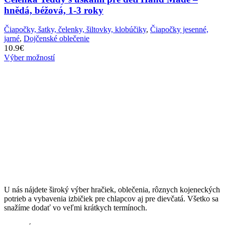
hnědá, béžová, 1-3 roky
Čiapočky, šatky, čelenky, šiltovky, klobúčiky
,
Čiapočky jesenné,
jarné
,
Dojčenské oblečenie
10.9
€
Výber možností
U nás nájdete široký výber hračiek, oblečenia, rôznych kojeneckých
potrieb a vybavenia izbičiek pre chlapcov aj pre dievčatá. Všetko sa
snažíme dodať vo veľmi krátkych termínoch.