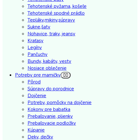
Tehotenské pyžama, košeľe
Tehotenské spodné prádlo
Tepláky,mikiny,súpravy
Sukne,šaty
Nohavice, traky, jeansy
Kraťasy
Legíny
Pančuchy
Bundy, kabáty, vesty
Nosiace oblečenie
Potreby pre mamičky
Pôrod
Súpravy do porodnice
Dojčenie
Potreby, pomôcky na dojčenie
Kokony pre babatka
Prebaľovanie, plienky
Prebaľovacie podložky
Kúpanie
Deky, dečky