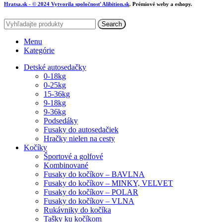
Hratsa.sk
- © 2024 Vytvorila spoločnosť
Alibition.sk
. Prémiové weby a eshopy.
Search
Menu
Kategórie
Detské autosedačky
0-18kg
0-25kg
15-36kg
9-18kg
9-36kg
Podsedáky
Fusaky do autosedačiek
Hračky nielen na cesty
Kočíky
Športové a golfové
Kombinované
Fusaky do kočíkov – BAVLNA
Fusaky do kočíkov – MINKY, VELVET
Fusaky do kočíkov – POLAR
Fusaky do kočíkov – VLNA
Rukávniky do kočíka
Tašky ku kočíkom