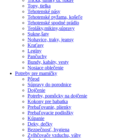
Tričká, tuniky dl. rukáv
Topy, tielka
Tehotenské pásy
Tehotenské pyžama, košeľe
Tehotenské spodné prádlo
Tepláky,mikiny,súpravy
Sukne,šaty
Nohavice, traky, jeansy
Kraťasy
Legíny
Pančuchy
Bundy, kabáty, vesty
Nosiace oblečenie
Potreby pre mamičky
Pôrod
Súpravy do porodnice
Dojčenie
Potreby, pomôcky na dojčenie
Kokony pre babatka
Prebaľovanie, plienky
Prebaľovacie podložky
Kúpanie
Deky, dečky
Bezpečnosť, hygiena
Zvlhčovače vzduchu, váhy