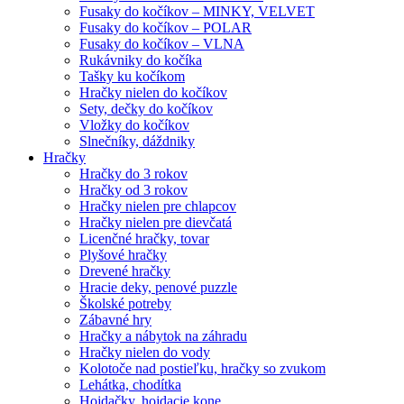
Fusaky do kočíkov – MINKY, VELVET
Fusaky do kočíkov – POLAR
Fusaky do kočíkov – VLNA
Rukávniky do kočíka
Tašky ku kočíkom
Hračky nielen do kočíkov
Sety, dečky do kočíkov
Vložky do kočíkov
Slnečníky, dáždniky
Hračky
Hračky do 3 rokov
Hračky od 3 rokov
Hračky nielen pre chlapcov
Hračky nielen pre dievčatá
Licenčné hračky, tovar
Plyšové hračky
Drevené hračky
Hracie deky, penové puzzle
Školské potreby
Zábavné hry
Hračky a nábytok na záhradu
Hračky nielen do vody
Kolotoče nad postieľku, hračky so zvukom
Lehátka, chodítka
Hojdačky, hojdacie kone