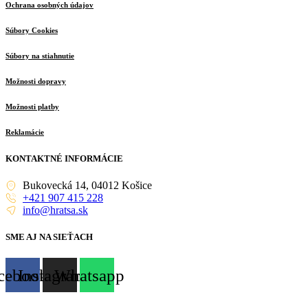
Ochrana osobných údajov
Súbory Cookies
Súbory na stiahnutie
Možnosti dopravy
Možnosti platby
Reklamácie
KONTAKTNÉ INFORMÁCIE
Bukovecká 14, 04012 Košice
+421 907 415 228
info@hratsa.sk
SME AJ NA SIEŤACH
cebook
Instagram
Whatsapp