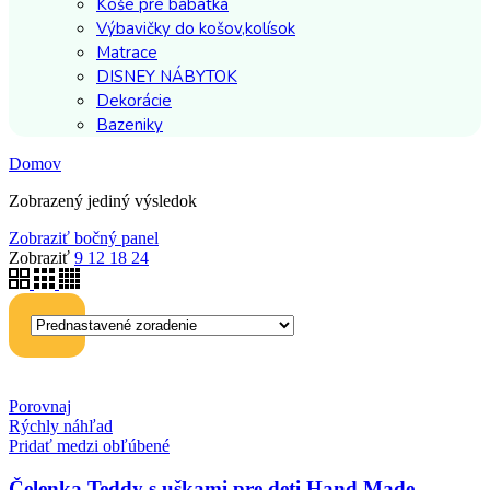
Koše pre bábätká
Výbavičky do košov,kolísok
Matrace
DISNEY NÁBYTOK
Dekorácie
Bazeniky
Domov
Zobrazený jediný výsledok
Zobraziť bočný panel
Zobraziť
9
12
18
24
Porovnaj
Rýchly náhľad
Pridať medzi obľúbené
Čelenka Teddy s uškami pre deti Hand Made –