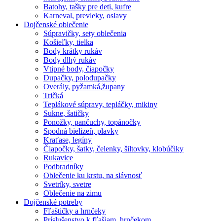
Batohy, tašky pre deti, kufre
Karneval, prevleky, oslavy
Dojčenské oblečenie
Súpravičky, sety oblečenia
Košieľky, tielka
Body krátky rukáv
Body dlhý rukáv
Vtipné body, čiapočky
Dupačky, polodupačky
Overály, pyžamká,župany
Tričká
Teplákové súpravy, tepláčky, mikiny
Sukne, šatičky
Ponožky, pančuchy, topánočky
Spodná bielizeň, plavky
Kraťase, legíny
Čiapočky, šatky, čelenky, šiltovky, klobúčiky
Rukavice
Podbradníky
Oblečenie ku krstu, na slávnosť
Svetríky, svetre
Oblečenie na zimu
Dojčenské potreby
Fľaštičky a hrnčeky
Príslušenstvo k fľašiam, hrnčekom