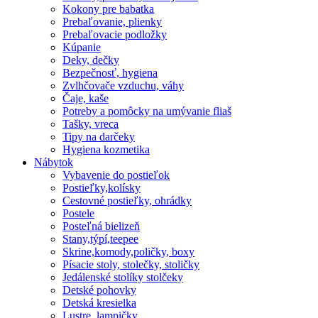
Kokony pre babatka
Prebaľovanie, plienky
Prebaľovacie podložky
Kúpanie
Deky, dečky
Bezpečnosť, hygiena
Zvlhčovače vzduchu, váhy
Čaje, kaše
Potreby a pomôcky na umývanie fliaš
Tašky, vreca
Tipy na darčeky
Hygiena kozmetika
Nábytok
Vybavenie do postieľok
Postieľky,kolísky
Cestovné postieľky, ohrádky
Postele
Posteľná bielizeň
Stany,týpí,teepee
Skrine,komody,poličky, boxy
Písacie stoly, stolečky, stoličky
Jedálenské stolíky stolčeky
Detské pohovky
Detská kresielka
Lustre, lampičky