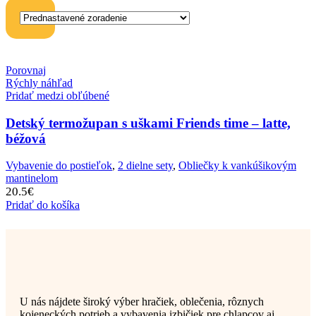
Porovnaj
Rýchly náhľad
Pridať medzi obľúbené
Detský termožupan s uškami Friends time – latte,
béžová
Vybavenie do postieľok
,
2 dielne sety
,
Obliečky k vankúšikovým
mantinelom
20.5
€
Pridať do košíka
U nás nájdete široký výber hračiek, oblečenia, rôznych
kojeneckých potrieb a vybavenia izbičiek pre chlapcov aj