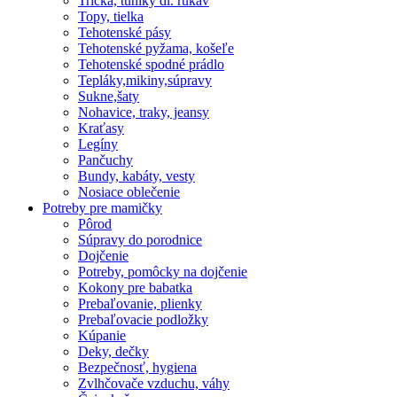
Tričká, tuniky dl. rukáv
Topy, tielka
Tehotenské pásy
Tehotenské pyžama, košeľe
Tehotenské spodné prádlo
Tepláky,mikiny,súpravy
Sukne,šaty
Nohavice, traky, jeansy
Kraťasy
Legíny
Pančuchy
Bundy, kabáty, vesty
Nosiace oblečenie
Potreby pre mamičky
Pôrod
Súpravy do porodnice
Dojčenie
Potreby, pomôcky na dojčenie
Kokony pre babatka
Prebaľovanie, plienky
Prebaľovacie podložky
Kúpanie
Deky, dečky
Bezpečnosť, hygiena
Zvlhčovače vzduchu, váhy