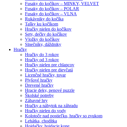
Fusaky do kočíkov – MINKY, VELVET
Fusaky do kočíkov – POLAR
Fusaky do kočíkov – VLNA
Rukávniky do kočíka
Tašky ku kočíkom
Hračky nielen do kočíkov
Sety, dečky do kočíkov
Vložky do kočíkov
Slnečníky, dáždniky
Hračky
Hračky do 3 rokov
Hračky od 3 rokov
Hračky nielen pre chlapcov
Hračky nielen pre dievčatá
Licenčné hračky, tovar
Plyšové hračky
Drevené hračky
Hracie deky, penové puzzle
Školské potreby
Zábavné hry
Hračky a nábytok na záhradu
Hračky nielen do vody
Kolotoče nad postieľku, hračky so zvukom
Lehátka, chodítka
Hojdačky, hojdacie kone