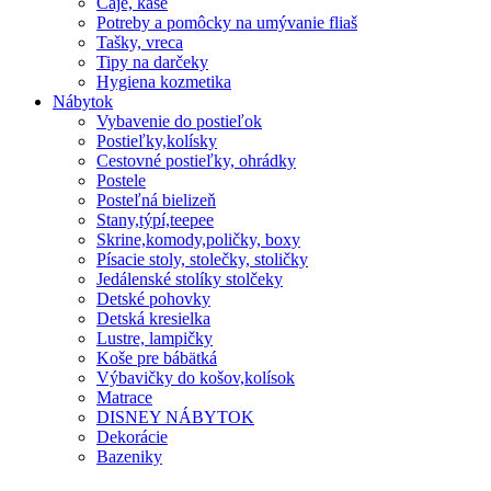
Čaje, kaše
Potreby a pomôcky na umývanie fliaš
Tašky, vreca
Tipy na darčeky
Hygiena kozmetika
Nábytok
Vybavenie do postieľok
Postieľky,kolísky
Cestovné postieľky, ohrádky
Postele
Posteľná bielizeň
Stany,týpí,teepee
Skrine,komody,poličky, boxy
Písacie stoly, stolečky, stoličky
Jedálenské stolíky stolčeky
Detské pohovky
Detská kresielka
Lustre, lampičky
Koše pre bábätká
Výbavičky do košov,kolísok
Matrace
DISNEY NÁBYTOK
Dekorácie
Bazeniky