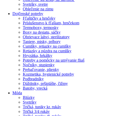
Svetríky, svetre
Oblečenie na zimu
Dojčenské potreby
Fľaštičky a hrnčeky
Príslušenstvo k fľašiam, hrnčekom
Termoboxy, termosky
Boxy na desiatu, sáčky
Ohrievace lahvi, sterilizatory
Taniere, misky, príbory
Cumlíky, retiazky na cumlíky
Retiazky a púzdra na cumlíky
Hryzátka, hrkálky
Potreby a pomôcky na umývanie fliaš
Nočníky, stupienky
Prebaľovanie, plienky
Kozmetika, hygienické potreby
Podbradníky
Dáždniky, pršiplášte, čižmy
Batohy, vrecká
Móda
Blúzky
Svetríky
Tričká, tuniky kr. rukáv
Tričká 3/4 rukáv