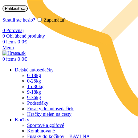
Prihlásiť sa
Stratili ste heslo?
Zapamätať
0
Porovnaj
0
Obľúbené produkty
0.0
€
0
items
Menu
0.0
€
0
items
Detské autosedačky
0-18kg
0-25kg
15-36kg
9-18kg
9-36kg
Podsedáky
Fusaky do autosedačiek
Hračky nielen na cesty
Kočíky
Športové a golfové
Kombinované
Fusaky do kočíkov – BAVLNA