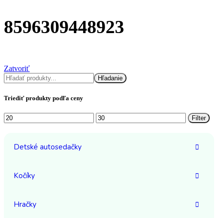
8596309448923
Zatvoriť
Hľadať
Hľadanie
Triediť produkty podľa ceny
Minimálna
Maximálna
Filter
cena
cena
Detské autosedačky
Kočíky
Hračky