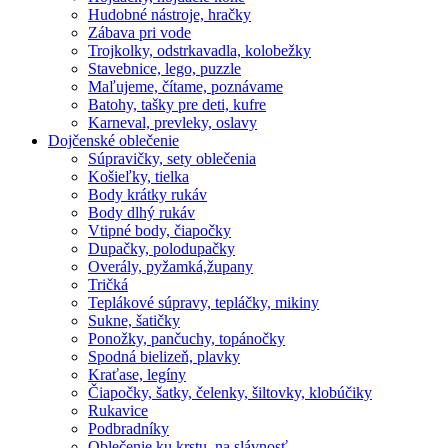
Hudobné nástroje, hračky
Zábava pri vode
Trojkolky, odstrkavadla, kolobežky
Stavebnice, lego, puzzle
Maľujeme, čítame, poznávame
Batohy, tašky pre deti, kufre
Karneval, prevleky, oslavy
Dojčenské oblečenie
Súpravičky, sety oblečenia
Košieľky, tielka
Body krátky rukáv
Body dlhý rukáv
Vtipné body, čiapočky
Dupačky, polodupačky
Overály, pyžamká,župany
Tričká
Teplákové súpravy, tepláčky, mikiny
Sukne, šatičky
Ponožky, pančuchy, topánočky
Spodná bielizeň, plavky
Kraťase, legíny
Čiapočky, šatky, čelenky, šiltovky, klobúčiky
Rukavice
Podbradníky
Oblečenie ku krstu, na slávnosť