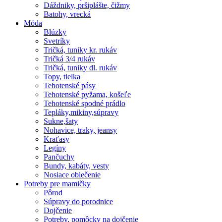
Dáždniky, pršiplášte, čižmy
Batohy, vrecká
Móda
Blúzky
Svetríky
Tričká, tuniky kr. rukáv
Tričká 3/4 rukáv
Tričká, tuniky dl. rukáv
Topy, tielka
Tehotenské pásy
Tehotenské pyžama, košeľe
Tehotenské spodné prádlo
Tepláky,mikiny,súpravy
Sukne,šaty
Nohavice, traky, jeansy
Kraťasy
Legíny
Pančuchy
Bundy, kabáty, vesty
Nosiace oblečenie
Potreby pre mamičky
Pôrod
Súpravy do porodnice
Dojčenie
Potreby, pomôcky na dojčenie