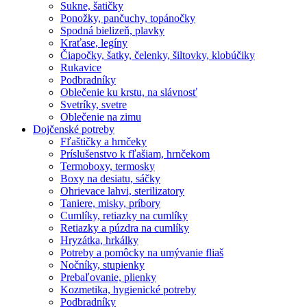
Sukne, šatičky
Ponožky, pančuchy, topánočky
Spodná bielizeň, plavky
Kraťase, legíny
Čiapočky, šatky, čelenky, šiltovky, klobúčiky
Rukavice
Podbradníky
Oblečenie ku krstu, na slávnosť
Svetríky, svetre
Oblečenie na zimu
Dojčenské potreby
Fľaštičky a hrnčeky
Príslušenstvo k fľašiam, hrnčekom
Termoboxy, termosky
Boxy na desiatu, sáčky
Ohrievace lahvi, sterilizatory
Taniere, misky, príbory
Cumlíky, retiazky na cumlíky
Retiazky a púzdra na cumlíky
Hryzátka, hrkálky
Potreby a pomôcky na umývanie fliaš
Nočníky, stupienky
Prebaľovanie, plienky
Kozmetika, hygienické potreby
Podbradníky