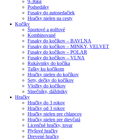
9-36kg
Podsedáky
Fusaky do autosedačiek
Hračky nielen na cesty
Kočíky
Športové a golfové
Kombinované
Fusaky do kočíkov – BAVLNA
Fusaky do kočíkov – MINKY, VELVET
Fusaky do kočíkov – POLAR
Fusaky do kočíkov – VLNA
Rukávniky do kočíka
Tašky ku kočíkom
Hračky nielen do kočíkov
Sety, dečky do kočíkov
Vložky do kočíkov
Slnečníky, dáždniky
Hračky
Hračky do 3 rokov
Hračky od 3 rokov
Hračky nielen pre chlapcov
Hračky nielen pre dievčatá
Licenčné hračky, tovar
Plyšové hračky
Drevené hračky