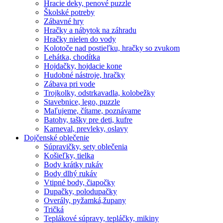
Hracie deky, penové puzzle
Školské potreby
Zábavné hry
Hračky a nábytok na záhradu
Hračky nielen do vody
Kolotoče nad postieľku, hračky so zvukom
Lehátka, chodítka
Hojdačky, hojdacie kone
Hudobné nástroje, hračky
Zábava pri vode
Trojkolky, odstrkavadla, kolobežky
Stavebnice, lego, puzzle
Maľujeme, čítame, poznávame
Batohy, tašky pre deti, kufre
Karneval, prevleky, oslavy
Dojčenské oblečenie
Súpravičky, sety oblečenia
Košieľky, tielka
Body krátky rukáv
Body dlhý rukáv
Vtipné body, čiapočky
Dupačky, polodupačky
Overály, pyžamká,župany
Tričká
Teplákové súpravy, tepláčky, mikiny