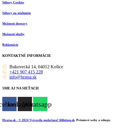
Súbory Cookies
Súbory na stiahnutie
Možnosti dopravy
Možnosti platby
Reklamácie
KONTAKTNÉ INFORMÁCIE
Bukovecká 14, 04012 Košice
+421 907 415 228
info@hratsa.sk
SME AJ NA SIEŤACH
cebook
Instagram
Whatsapp
Hratsa.sk
- © 2024 Vytvorila spoločnosť
Alibition.sk
. Prémiové weby a eshopy.