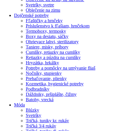
Svetríky, svetre
Oblečenie na zimu
Dojčenské potreby
Fľaštičky a hrnčeky
Príslušenstvo k fľašiam, hrnčekom
Termoboxy, termosky
Boxy na desiatu, sáčky
Ohrievace lahvi, sterilizatory
Taniere, misky, príbory
Cumlíky, retiazky na cumlíky
Retiazky a púzdra na cumlíky
Hryzátka, hrkálky
Potreby a pomôcky na umývanie fliaš
Nočníky, stupienky
Prebaľovanie, plienky
Kozmetika, hygienické potreby
Podbradníky
Dáždniky, pršiplášte, čižmy
Batohy, vrecká
Móda
Blúzky
Svetríky
Tričká, tuniky kr. rukáv
Tričká 3/4 rukáv