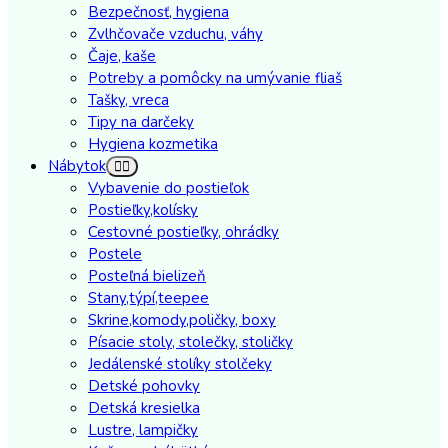
Bezpečnosť, hygiena
Zvlhčovače vzduchu, váhy
Čaje, kaše
Potreby a pomôcky na umývanie fliaš
Tašky, vreca
Tipy na darčeky
Hygiena kozmetika
Nábytok
Vybavenie do postieľok
Postieľky,kolísky
Cestovné postieľky, ohrádky
Postele
Posteľná bielizeň
Stany,týpí,teepee
Skrine,komody,poličky, boxy
Písacie stoly, stolečky, stoličky
Jedálenské stolíky stolčeky
Detské pohovky
Detská kresielka
Lustre, lampičky