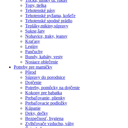
Tričká, tuniky dl. rukáv
Topy, tielka
Tehotenské pásy
Tehotenské pyžama, košeľe
Tehotenské spodné prádlo
Tepláky,mikiny,súpravy
Sukne,šaty
Nohavice, traky, jeansy
Kraťasy
Legíny
Pančuchy
Bundy, kabáty, vesty
Nosiace oblečenie
Potreby pre mamičky
Pôrod
Súpravy do porodnice
Dojčenie
Potreby, pomôcky na dojčenie
Kokony pre babatka
Prebaľovanie, plienky
Prebaľovacie podložky
Kúpanie
Deky, dečky
Bezpečnosť, hygiena
Zvlhčovače vzduchu, váhy