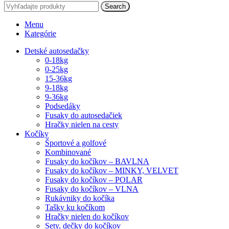
Search
Menu
Kategórie
Detské autosedačky
0-18kg
0-25kg
15-36kg
9-18kg
9-36kg
Podsedáky
Fusaky do autosedačiek
Hračky nielen na cesty
Kočíky
Športové a golfové
Kombinované
Fusaky do kočíkov – BAVLNA
Fusaky do kočíkov – MINKY, VELVET
Fusaky do kočíkov – POLAR
Fusaky do kočíkov – VLNA
Rukávniky do kočíka
Tašky ku kočíkom
Hračky nielen do kočíkov
Sety, dečky do kočíkov