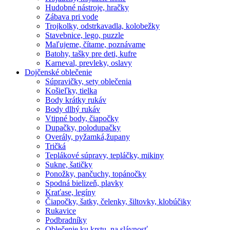
Hudobné nástroje, hračky
Zábava pri vode
Trojkolky, odstrkavadla, kolobežky
Stavebnice, lego, puzzle
Maľujeme, čítame, poznávame
Batohy, tašky pre deti, kufre
Karneval, prevleky, oslavy
Dojčenské oblečenie
Súpravičky, sety oblečenia
Košieľky, tielka
Body krátky rukáv
Body dlhý rukáv
Vtipné body, čiapočky
Dupačky, polodupačky
Overály, pyžamká,župany
Tričká
Teplákové súpravy, tepláčky, mikiny
Sukne, šatičky
Ponožky, pančuchy, topánočky
Spodná bielizeň, plavky
Kraťase, legíny
Čiapočky, šatky, čelenky, šiltovky, klobúčiky
Rukavice
Podbradníky
Oblečenie ku krstu, na slávnosť