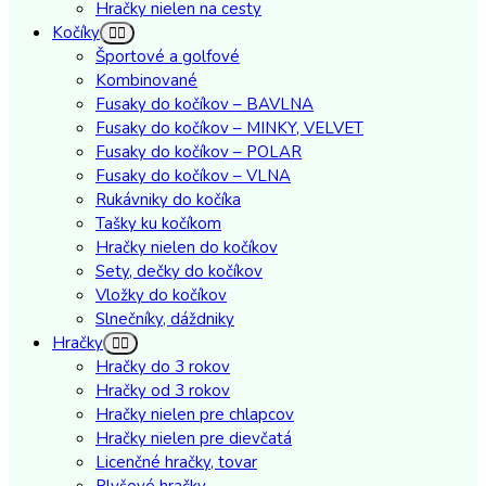
Hračky nielen na cesty
Kočíky
Športové a golfové
Kombinované
Fusaky do kočíkov – BAVLNA
Fusaky do kočíkov – MINKY, VELVET
Fusaky do kočíkov – POLAR
Fusaky do kočíkov – VLNA
Rukávniky do kočíka
Tašky ku kočíkom
Hračky nielen do kočíkov
Sety, dečky do kočíkov
Vložky do kočíkov
Slnečníky, dáždniky
Hračky
Hračky do 3 rokov
Hračky od 3 rokov
Hračky nielen pre chlapcov
Hračky nielen pre dievčatá
Licenčné hračky, tovar
Plyšové hračky