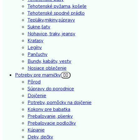
Tehotenské pyžama, košeľe
Tehotenské spodné prádlo
Tepláky,mikiny,súpravy
Sukne,šaty
Nohavice, traky, jeansy
Kraťasy
Legíny
Pančuchy
Bundy, kabáty, vesty
Nosiace oblečenie
Potreby pre mamičky
Pôrod
Súpravy do porodnice
Dojčenie
Potreby, pomôcky na dojčenie
Kokony pre babatka
Prebaľovanie, plienky
Prebaľovacie podložky
Kúpanie
Deky, dečky