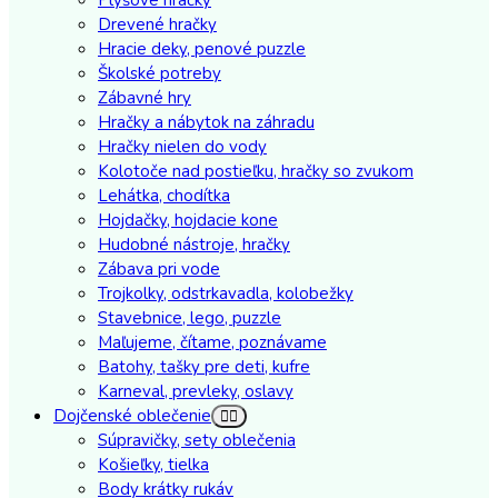
Drevené hračky
Hracie deky, penové puzzle
Školské potreby
Zábavné hry
Hračky a nábytok na záhradu
Hračky nielen do vody
Kolotoče nad postieľku, hračky so zvukom
Lehátka, chodítka
Hojdačky, hojdacie kone
Hudobné nástroje, hračky
Zábava pri vode
Trojkolky, odstrkavadla, kolobežky
Stavebnice, lego, puzzle
Maľujeme, čítame, poznávame
Batohy, tašky pre deti, kufre
Karneval, prevleky, oslavy
Dojčenské oblečenie
Súpravičky, sety oblečenia
Košieľky, tielka
Body krátky rukáv