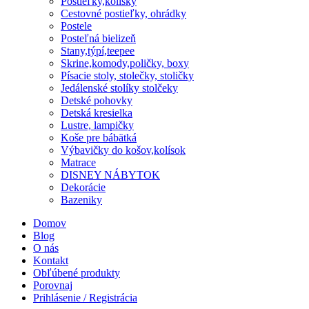
Postieľky,kolísky
Cestovné postieľky, ohrádky
Postele
Posteľná bielizeň
Stany,týpí,teepee
Skrine,komody,poličky, boxy
Písacie stoly, stolečky, stoličky
Jedálenské stolíky stolčeky
Detské pohovky
Detská kresielka
Lustre, lampičky
Koše pre bábätká
Výbavičky do košov,kolísok
Matrace
DISNEY NÁBYTOK
Dekorácie
Bazeniky
Domov
Blog
O nás
Kontakt
Obľúbené produkty
Porovnaj
Prihlásenie / Registrácia