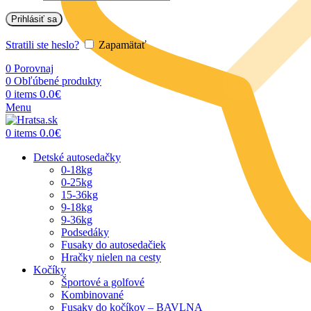
Prihlásiť sa
Stratili ste heslo?
Zapamätať
0
Porovnaj
0
Obľúbené produkty
0.0
€
0
items
Menu
0.0
€
0
items
Detské autosedačky
0-18kg
0-25kg
15-36kg
9-18kg
9-36kg
Podsedáky
Fusaky do autosedačiek
Hračky nielen na cesty
Kočíky
Športové a golfové
Kombinované
Fusaky do kočíkov – BAVLNA