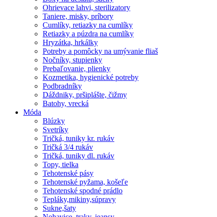
Ohrievace lahvi, sterilizatory
Taniere, misky, príbory
Cumlíky, retiazky na cumlíky
Retiazky a púzdra na cumlíky
Hryzátka, hrkálky
Potreby a pomôcky na umývanie fliaš
Nočníky, stupienky
Prebaľovanie, plienky
Kozmetika, hygienické potreby
Podbradníky
Dáždniky, pršiplášte, čižmy
Batohy, vrecká
Móda
Blúzky
Svetríky
Tričká, tuniky kr. rukáv
Tričká 3/4 rukáv
Tričká, tuniky dl. rukáv
Topy, tielka
Tehotenské pásy
Tehotenské pyžama, košeľe
Tehotenské spodné prádlo
Tepláky,mikiny,súpravy
Sukne,šaty
Nohavice, traky, jeansy