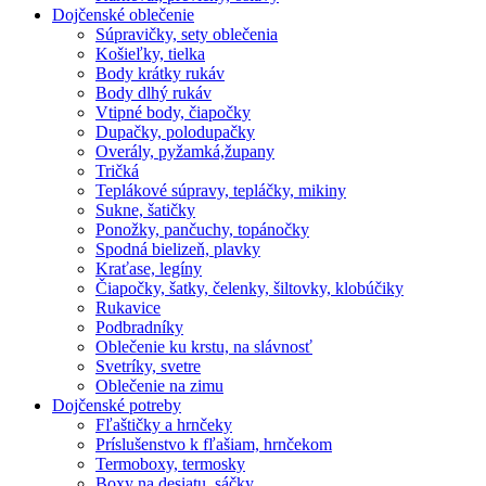
Dojčenské oblečenie
Súpravičky, sety oblečenia
Košieľky, tielka
Body krátky rukáv
Body dlhý rukáv
Vtipné body, čiapočky
Dupačky, polodupačky
Overály, pyžamká,župany
Tričká
Teplákové súpravy, tepláčky, mikiny
Sukne, šatičky
Ponožky, pančuchy, topánočky
Spodná bielizeň, plavky
Kraťase, legíny
Čiapočky, šatky, čelenky, šiltovky, klobúčiky
Rukavice
Podbradníky
Oblečenie ku krstu, na slávnosť
Svetríky, svetre
Oblečenie na zimu
Dojčenské potreby
Fľaštičky a hrnčeky
Príslušenstvo k fľašiam, hrnčekom
Termoboxy, termosky
Boxy na desiatu, sáčky