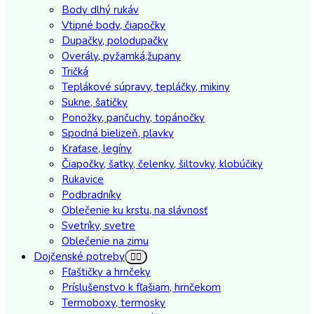
Body dlhý rukáv
Vtipné body, čiapočky
Dupačky, polodupačky
Overály, pyžamká,župany
Tričká
Teplákové súpravy, tepláčky, mikiny
Sukne, šatičky
Ponožky, pančuchy, topánočky
Spodná bielizeň, plavky
Kraťase, legíny
Čiapočky, šatky, čelenky, šiltovky, klobúčiky
Rukavice
Podbradníky
Oblečenie ku krstu, na slávnosť
Svetríky, svetre
Oblečenie na zimu
Dojčenské potreby
Fľaštičky a hrnčeky
Príslušenstvo k fľašiam, hrnčekom
Termoboxy, termosky