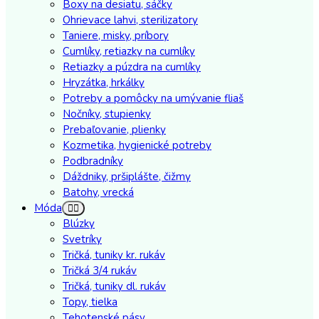
Boxy na desiatu, sáčky
Ohrievace lahvi, sterilizatory
Taniere, misky, príbory
Cumlíky, retiazky na cumlíky
Retiazky a púzdra na cumlíky
Hryzátka, hrkálky
Potreby a pomôcky na umývanie fliaš
Nočníky, stupienky
Prebaľovanie, plienky
Kozmetika, hygienické potreby
Podbradníky
Dáždniky, pršiplášte, čižmy
Batohy, vrecká
Móda
Blúzky
Svetríky
Tričká, tuniky kr. rukáv
Tričká 3/4 rukáv
Tričká, tuniky dl. rukáv
Topy, tielka
Tehotenské pásy