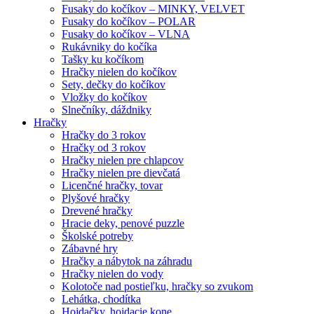
Fusaky do kočíkov – MINKY, VELVET
Fusaky do kočíkov – POLAR
Fusaky do kočíkov – VLNA
Rukávniky do kočíka
Tašky ku kočíkom
Hračky nielen do kočíkov
Sety, dečky do kočíkov
Vložky do kočíkov
Slnečníky, dáždniky
Hračky
Hračky do 3 rokov
Hračky od 3 rokov
Hračky nielen pre chlapcov
Hračky nielen pre dievčatá
Licenčné hračky, tovar
Plyšové hračky
Drevené hračky
Hracie deky, penové puzzle
Školské potreby
Zábavné hry
Hračky a nábytok na záhradu
Hračky nielen do vody
Kolotoče nad postieľku, hračky so zvukom
Lehátka, chodítka
Hojdačky, hojdacie kone