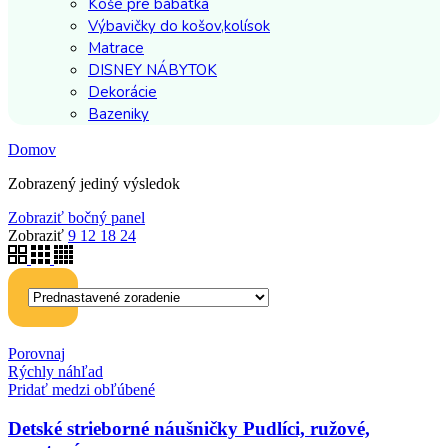
Koše pre bábätká
Výbavičky do košov,kolísok
Matrace
DISNEY NÁBYTOK
Dekorácie
Bazeniky
Domov
Zobrazený jediný výsledok
Zobraziť bočný panel
Zobraziť
9
12
18
24
Porovnaj
Rýchly náhľad
Pridať medzi obľúbené
Detské strieborné náušničky Pudlíci, ružové,