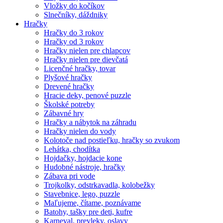
Vložky do kočíkov
Slnečníky, dáždniky
Hračky
Hračky do 3 rokov
Hračky od 3 rokov
Hračky nielen pre chlapcov
Hračky nielen pre dievčatá
Licenčné hračky, tovar
Plyšové hračky
Drevené hračky
Hracie deky, penové puzzle
Školské potreby
Zábavné hry
Hračky a nábytok na záhradu
Hračky nielen do vody
Kolotoče nad postieľku, hračky so zvukom
Lehátka, chodítka
Hojdačky, hojdacie kone
Hudobné nástroje, hračky
Zábava pri vode
Trojkolky, odstrkavadla, kolobežky
Stavebnice, lego, puzzle
Maľujeme, čítame, poznávame
Batohy, tašky pre deti, kufre
Karneval, prevleky, oslavy