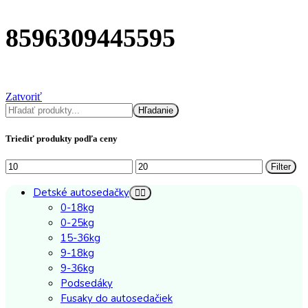
8596309445595
Zatvoriť
Hľadať
Hľadanie
Triediť produkty podľa ceny
Minimálna
Maximálna
Filter
cena
cena
Detské autosedačky
0-18kg
0-25kg
15-36kg
9-18kg
9-36kg
Podsedáky
Fusaky do autosedačiek