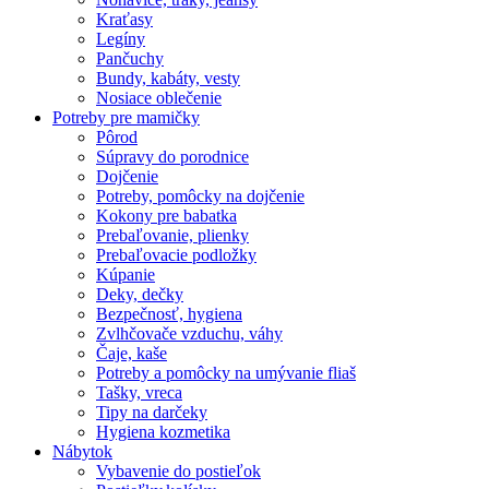
Kraťasy
Legíny
Pančuchy
Bundy, kabáty, vesty
Nosiace oblečenie
Potreby pre mamičky
Pôrod
Súpravy do porodnice
Dojčenie
Potreby, pomôcky na dojčenie
Kokony pre babatka
Prebaľovanie, plienky
Prebaľovacie podložky
Kúpanie
Deky, dečky
Bezpečnosť, hygiena
Zvlhčovače vzduchu, váhy
Čaje, kaše
Potreby a pomôcky na umývanie fliaš
Tašky, vreca
Tipy na darčeky
Hygiena kozmetika
Nábytok
Vybavenie do postieľok