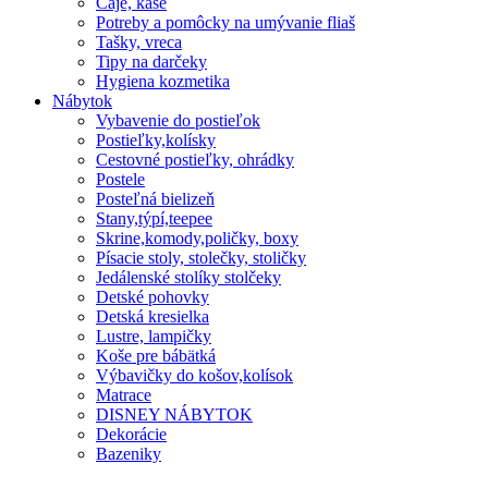
Čaje, kaše
Potreby a pomôcky na umývanie fliaš
Tašky, vreca
Tipy na darčeky
Hygiena kozmetika
Nábytok
Vybavenie do postieľok
Postieľky,kolísky
Cestovné postieľky, ohrádky
Postele
Posteľná bielizeň
Stany,týpí,teepee
Skrine,komody,poličky, boxy
Písacie stoly, stolečky, stoličky
Jedálenské stolíky stolčeky
Detské pohovky
Detská kresielka
Lustre, lampičky
Koše pre bábätká
Výbavičky do košov,kolísok
Matrace
DISNEY NÁBYTOK
Dekorácie
Bazeniky