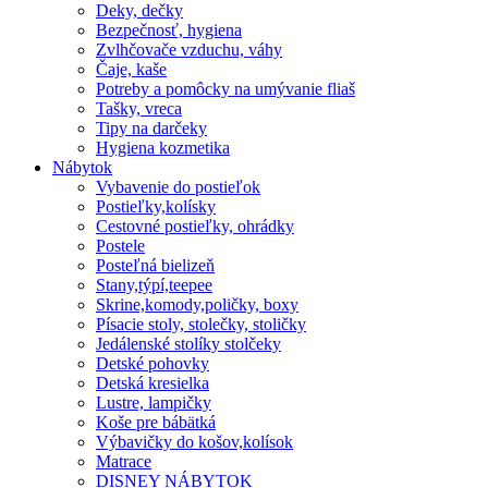
Deky, dečky
Bezpečnosť, hygiena
Zvlhčovače vzduchu, váhy
Čaje, kaše
Potreby a pomôcky na umývanie fliaš
Tašky, vreca
Tipy na darčeky
Hygiena kozmetika
Nábytok
Vybavenie do postieľok
Postieľky,kolísky
Cestovné postieľky, ohrádky
Postele
Posteľná bielizeň
Stany,týpí,teepee
Skrine,komody,poličky, boxy
Písacie stoly, stolečky, stoličky
Jedálenské stolíky stolčeky
Detské pohovky
Detská kresielka
Lustre, lampičky
Koše pre bábätká
Výbavičky do košov,kolísok
Matrace
DISNEY NÁBYTOK