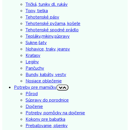
Tričká, tuniky dl. rukáv
Topy, tielka
Tehotenské pásy
Tehotenské pyžama, košeľe
Tehotenské spodné prádlo
Tepláky,mikiny,súpravy
Sukne,šaty
Nohavice, traky, jeansy
Kraťasy
Legíny
Pančuchy
Bundy, kabáty, vesty
Nosiace oblečenie
Potreby pre mamičky
Pôrod
Súpravy do porodnice
Dojčenie
Potreby, pomôcky na dojčenie
Kokony pre babatka
Prebaľovanie, plienky