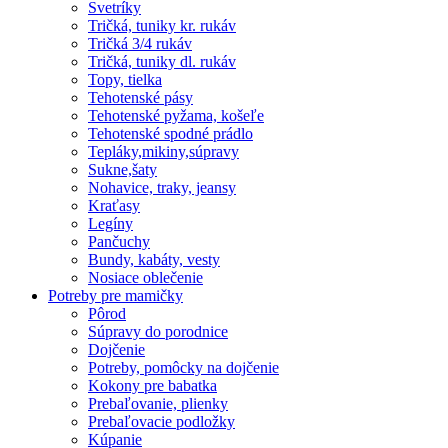
Svetríky
Tričká, tuniky kr. rukáv
Tričká 3/4 rukáv
Tričká, tuniky dl. rukáv
Topy, tielka
Tehotenské pásy
Tehotenské pyžama, košeľe
Tehotenské spodné prádlo
Tepláky,mikiny,súpravy
Sukne,šaty
Nohavice, traky, jeansy
Kraťasy
Legíny
Pančuchy
Bundy, kabáty, vesty
Nosiace oblečenie
Potreby pre mamičky
Pôrod
Súpravy do porodnice
Dojčenie
Potreby, pomôcky na dojčenie
Kokony pre babatka
Prebaľovanie, plienky
Prebaľovacie podložky
Kúpanie