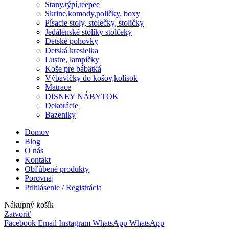
Stany,týpí,teepee
Skrine,komody,poličky, boxy
Písacie stoly, stolečky, stoličky
Jedálenské stolíky stolčeky
Detské pohovky
Detská kresielka
Lustre, lampičky
Koše pre bábätká
Výbavičky do košov,kolísok
Matrace
DISNEY NÁBYTOK
Dekorácie
Bazeniky
Domov
Blog
O nás
Kontakt
Obľúbené produkty
Porovnaj
Prihlásenie / Registrácia
Nákupný košík
Zatvoriť
Facebook
Email
Instagram
WhatsApp
WhatsApp