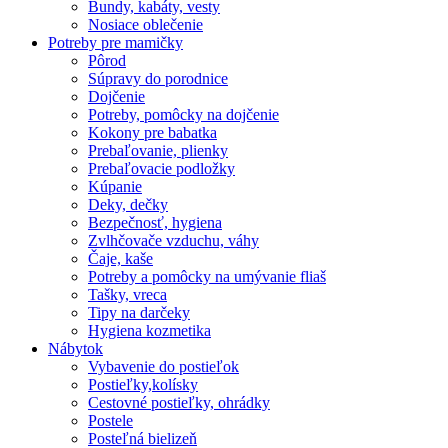
Bundy, kabáty, vesty
Nosiace oblečenie
Potreby pre mamičky
Pôrod
Súpravy do porodnice
Dojčenie
Potreby, pomôcky na dojčenie
Kokony pre babatka
Prebaľovanie, plienky
Prebaľovacie podložky
Kúpanie
Deky, dečky
Bezpečnosť, hygiena
Zvlhčovače vzduchu, váhy
Čaje, kaše
Potreby a pomôcky na umývanie fliaš
Tašky, vreca
Tipy na darčeky
Hygiena kozmetika
Nábytok
Vybavenie do postieľok
Postieľky,kolísky
Cestovné postieľky, ohrádky
Postele
Posteľná bielizeň