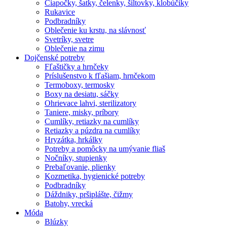
Čiapočky, šatky, čelenky, šiltovky, klobúčiky
Rukavice
Podbradníky
Oblečenie ku krstu, na slávnosť
Svetríky, svetre
Oblečenie na zimu
Dojčenské potreby
Fľaštičky a hrnčeky
Príslušenstvo k fľašiam, hrnčekom
Termoboxy, termosky
Boxy na desiatu, sáčky
Ohrievace lahvi, sterilizatory
Taniere, misky, príbory
Cumlíky, retiazky na cumlíky
Retiazky a púzdra na cumlíky
Hryzátka, hrkálky
Potreby a pomôcky na umývanie fliaš
Nočníky, stupienky
Prebaľovanie, plienky
Kozmetika, hygienické potreby
Podbradníky
Dáždniky, pršiplášte, čižmy
Batohy, vrecká
Móda
Blúzky