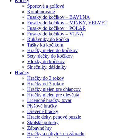
Kočíky
Športové a golfové
Kombinované
Fusaky do kočíkov – BAVLNA
Fusaky do kočíkov – MINKY, VELVET
Fusaky do kočíkov – POLAR
Fusaky do kočíkov – VLNA
Rukávniky do kočíka
Tašky ku kočíkom
Hračky nielen do kočíkov
Sety, dečky do kočíkov
Vložky do kočíkov
Slnečníky, dáždniky
Hračky
Hračky do 3 rokov
Hračky od 3 rokov
Hračky nielen pre chlapcov
Hračky nielen pre dievčatá
Licenčné hračky, tovar
Plyšové hračky
Drevené hračky
Hracie deky, penové puzzle
Školské potreby
Zábavné hry
Hračky a nábytok na záhradu