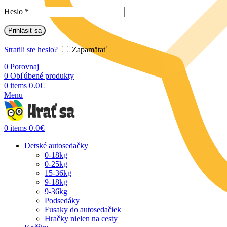
Heslo
*
Prihlásiť sa
Stratili ste heslo?
Zapamätať
0
Porovnaj
0
Obľúbené produkty
0.0
€
0
items
Menu
0.0
€
0
items
Detské autosedačky
0-18kg
0-25kg
15-36kg
9-18kg
9-36kg
Podsedáky
Fusaky do autosedačiek
Hračky nielen na cesty