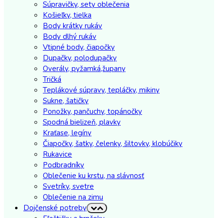
Súpravičky, sety oblečenia
Košieľky, tielka
Body krátky rukáv
Body dlhý rukáv
Vtipné body, čiapočky
Dupačky, polodupačky
Overály, pyžamká,župany
Tričká
Teplákové súpravy, tepláčky, mikiny
Sukne, šatičky
Ponožky, pančuchy, topánočky
Spodná bielizeň, plavky
Kraťase, legíny
Čiapočky, šatky, čelenky, šiltovky, klobúčiky
Rukavice
Podbradníky
Oblečenie ku krstu, na slávnosť
Svetríky, svetre
Oblečenie na zimu
Dojčenské potreby