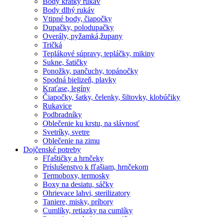
Body krátky rukáv
Body dlhý rukáv
Vtipné body, čiapočky
Dupačky, polodupačky
Overály, pyžamká,župany
Tričká
Teplákové súpravy, tepláčky, mikiny
Sukne, šatičky
Ponožky, pančuchy, topánočky
Spodná bielizeň, plavky
Kraťase, legíny
Čiapočky, šatky, čelenky, šiltovky, klobúčiky
Rukavice
Podbradníky
Oblečenie ku krstu, na slávnosť
Svetríky, svetre
Oblečenie na zimu
Dojčenské potreby
Fľaštičky a hrnčeky
Príslušenstvo k fľašiam, hrnčekom
Termoboxy, termosky
Boxy na desiatu, sáčky
Ohrievace lahvi, sterilizatory
Taniere, misky, príbory
Cumlíky, retiazky na cumlíky