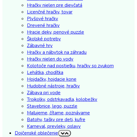
Hračky nielen pre dievčatá
Licenčné hračky, tovar
Plyšové hračky
Drevené hračky
Hracie deky, penové puzzle
Školské potreby
Zábavné hry
Hračky a nábytok na záhradu
Hračky nielen do vody
Kolotoče nad postieľku, hračky so zvukom
Lehátka, chodítka
Hojdačky, hojdacie kone
Hudobné nástroje, hračky
Zábava pri vode
Trojkolky, odstrkavadla, kolobežky
Stavebnice, lego, puzzle
Maľujeme, čítame, poznávame
Batohy, tašky pre deti, kufre
Karneval, prevleky, oslavy
Dojčenské oblečenie