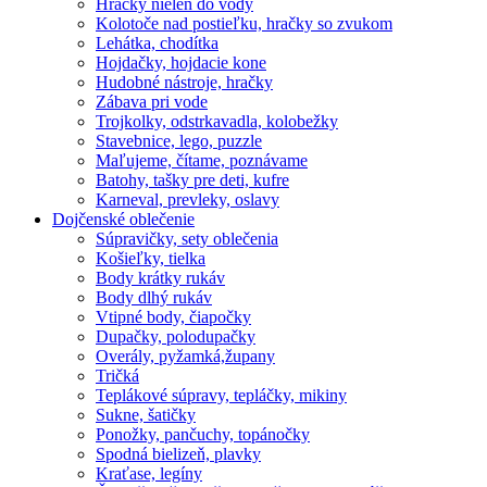
Hračky nielen do vody
Kolotoče nad postieľku, hračky so zvukom
Lehátka, chodítka
Hojdačky, hojdacie kone
Hudobné nástroje, hračky
Zábava pri vode
Trojkolky, odstrkavadla, kolobežky
Stavebnice, lego, puzzle
Maľujeme, čítame, poznávame
Batohy, tašky pre deti, kufre
Karneval, prevleky, oslavy
Dojčenské oblečenie
Súpravičky, sety oblečenia
Košieľky, tielka
Body krátky rukáv
Body dlhý rukáv
Vtipné body, čiapočky
Dupačky, polodupačky
Overály, pyžamká,župany
Tričká
Teplákové súpravy, tepláčky, mikiny
Sukne, šatičky
Ponožky, pančuchy, topánočky
Spodná bielizeň, plavky
Kraťase, legíny