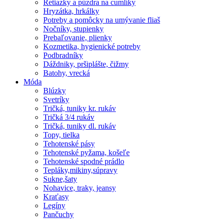
Retiazky a púzdra na cumlíky
Hryzátka, hrkálky
Potreby a pomôcky na umývanie fliaš
Nočníky, stupienky
Prebaľovanie, plienky
Kozmetika, hygienické potreby
Podbradníky
Dáždniky, pršiplášte, čižmy
Batohy, vrecká
Móda
Blúzky
Svetríky
Tričká, tuniky kr. rukáv
Tričká 3/4 rukáv
Tričká, tuniky dl. rukáv
Topy, tielka
Tehotenské pásy
Tehotenské pyžama, košeľe
Tehotenské spodné prádlo
Tepláky,mikiny,súpravy
Sukne,šaty
Nohavice, traky, jeansy
Kraťasy
Legíny
Pančuchy