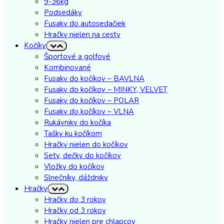
9-36kg
Podsedáky
Fusaky do autosedačiek
Hračky nielen na cesty
Kočíky
Športové a golfové
Kombinované
Fusaky do kočíkov – BAVLNA
Fusaky do kočíkov – MINKY, VELVET
Fusaky do kočíkov – POLAR
Fusaky do kočíkov – VLNA
Rukávniky do kočíka
Tašky ku kočíkom
Hračky nielen do kočíkov
Sety, dečky do kočíkov
Vložky do kočíkov
Slnečníky, dáždniky
Hračky
Hračky do 3 rokov
Hračky od 3 rokov
Hračky nielen pre chlapcov