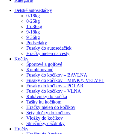
Kategórie
Detské autosedačky
0-18kg
0-25kg
15-36kg
9-18kg
9-36kg
Podsedáky
Fusaky do autosedačiek
Hračky nielen na cesty
Kočíky
Športové a golfové
Kombinované
Fusaky do kočíkov – BAVLNA
Fusaky do kočíkov – MINKY, VELVET
Fusaky do kočíkov – POLAR
Fusaky do kočíkov – VLNA
Rukávniky do kočíka
Tašky ku kočíkom
Hračky nielen do kočíkov
Sety, dečky do kočíkov
Vložky do kočíkov
Slnečníky, dáždniky
Hračky