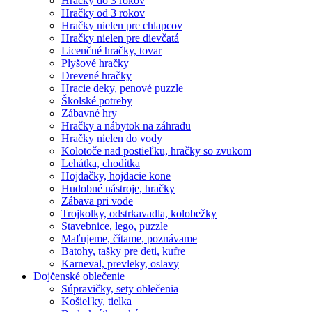
Hračky do 3 rokov
Hračky od 3 rokov
Hračky nielen pre chlapcov
Hračky nielen pre dievčatá
Licenčné hračky, tovar
Plyšové hračky
Drevené hračky
Hracie deky, penové puzzle
Školské potreby
Zábavné hry
Hračky a nábytok na záhradu
Hračky nielen do vody
Kolotoče nad postieľku, hračky so zvukom
Lehátka, chodítka
Hojdačky, hojdacie kone
Hudobné nástroje, hračky
Zábava pri vode
Trojkolky, odstrkavadla, kolobežky
Stavebnice, lego, puzzle
Maľujeme, čítame, poznávame
Batohy, tašky pre deti, kufre
Karneval, prevleky, oslavy
Dojčenské oblečenie
Súpravičky, sety oblečenia
Košieľky, tielka