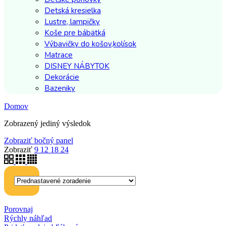
Detská kresielka
Lustre, lampičky
Koše pre bábätká
Výbavičky do košov,kolísok
Matrace
DISNEY NÁBYTOK
Dekorácie
Bazeniky
Domov
Zobrazený jediný výsledok
Zobraziť bočný panel
Zobraziť
9
12
18
24
Porovnaj
Rýchly náhľad