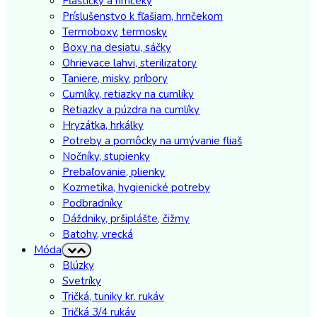
Fľaštičky a hrnčeky
Príslušenstvo k fľašiam, hrnčekom
Termoboxy, termosky
Boxy na desiatu, sáčky
Ohrievace lahvi, sterilizatory
Taniere, misky, príbory
Cumlíky, retiazky na cumlíky
Retiazky a púzdra na cumlíky
Hryzátka, hrkálky
Potreby a pomôcky na umývanie fliaš
Nočníky, stupienky
Prebaľovanie, plienky
Kozmetika, hygienické potreby
Podbradníky
Dáždniky, pršiplášte, čižmy
Batohy, vrecká
Móda
Blúzky
Svetríky
Tričká, tuniky kr. rukáv
Tričká 3/4 rukáv