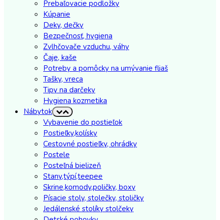
Prebaľovacie podložky
Kúpanie
Deky, dečky
Bezpečnosť, hygiena
Zvlhčovače vzduchu, váhy
Čaje, kaše
Potreby a pomôcky na umývanie fliaš
Tašky, vreca
Tipy na darčeky
Hygiena kozmetika
Nábytok
Vybavenie do postieľok
Postieľky,kolísky
Cestovné postieľky, ohrádky
Postele
Posteľná bielizeň
Stany,týpí,teepee
Skrine,komody,poličky, boxy
Písacie stoly, stolečky, stoličky
Jedálenské stolíky stolčeky
Detské pohovky