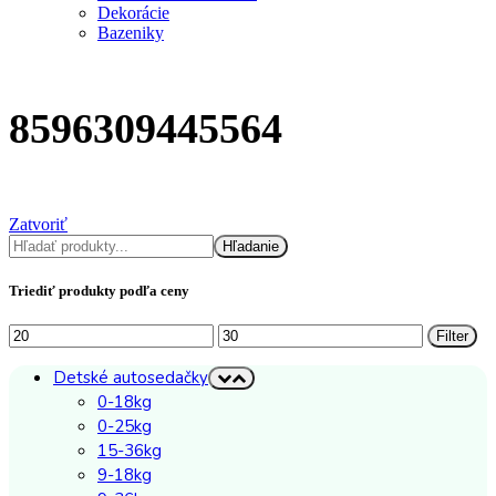
Dekorácie
Bazeniky
8596309445564
Zatvoriť
Hľadať
Hľadanie
Triediť produkty podľa ceny
Minimálna
Maximálna
Filter
cena
cena
Detské autosedačky
0-18kg
0-25kg
15-36kg
9-18kg