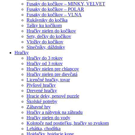
Fusaky do kočíkov – MINKY, VELVET
Fusaky do kočíkov – POLAR
Fusaky do kočíkov – VLNA
Rukávniky do kočíka
Tašky ku kočíkom
Hračky nielen do kočíkov
Sety, dečky do kočíkov
Vložky do kočíkov
Slnečníky, dáždniky
Hračky
Hračky do 3 rokov
Hračky od 3 rokov
Hračky nielen pre chlapcov
Hračky nielen pre dievčatá
Licenčné hračky, tovar
Plyšové hračky
Drevené hračky
Hracie deky, penové puzzle
Školské potreby
Zábavné hry
Hračky a nábytok na záhradu
Hračky nielen do vody
Kolotoče nad postieľku, hračky so zvukom
Lehátka, chodítka
Hojdačky, hojdacie kone