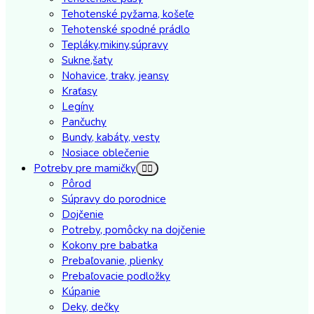
Tehotenské pyžama, košeľe
Tehotenské spodné prádlo
Tepláky,mikiny,súpravy
Sukne,šaty
Nohavice, traky, jeansy
Kraťasy
Legíny
Pančuchy
Bundy, kabáty, vesty
Nosiace oblečenie
Potreby pre mamičky
Pôrod
Súpravy do porodnice
Dojčenie
Potreby, pomôcky na dojčenie
Kokony pre babatka
Prebaľovanie, plienky
Prebaľovacie podložky
Kúpanie
Deky, dečky