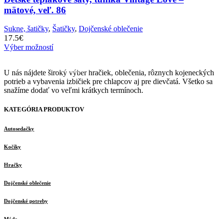
mätové, veľ. 86
Sukne, šatičky
,
Šatičky
,
Dojčenské oblečenie
17.5
€
Výber možností
U nás nájdete široký výber hračiek, oblečenia, rôznych kojeneckých
potrieb a vybavenia izbičiek pre chlapcov aj pre dievčatá. Všetko sa
snažíme dodať vo veľmi krátkych termínoch.
KATEGÓRIA PRODUKTOV
Autosedačky
Kočíky
Hračky
Dojčenské oblečenie
Dojčenské potreby