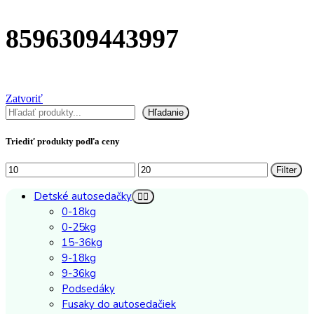
8596309443997
Zatvoriť
Hľadať
Hľadanie
Triediť produkty podľa ceny
Minimálna
Maximálna
Filter
cena
cena
Detské autosedačky
0-18kg
0-25kg
15-36kg
9-18kg
9-36kg
Podsedáky
Fusaky do autosedačiek