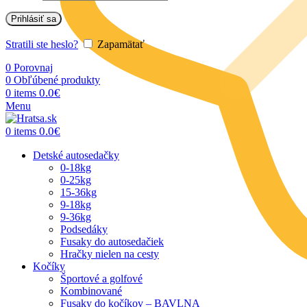
Prihlásiť sa
Stratili ste heslo?
Zapamätať
0
Porovnaj
0
Obľúbené produkty
0.0
€
0
items
Menu
0.0
€
0
items
Detské autosedačky
0-18kg
0-25kg
15-36kg
9-18kg
9-36kg
Podsedáky
Fusaky do autosedačiek
Hračky nielen na cesty
Kočíky
Športové a golfové
Kombinované
Fusaky do kočíkov – BAVLNA