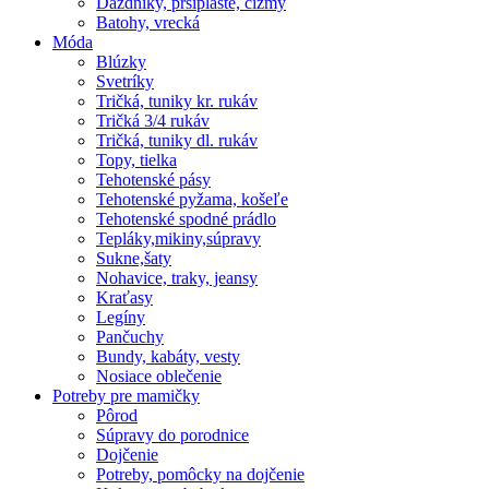
Dáždniky, pršiplášte, čižmy
Batohy, vrecká
Móda
Blúzky
Svetríky
Tričká, tuniky kr. rukáv
Tričká 3/4 rukáv
Tričká, tuniky dl. rukáv
Topy, tielka
Tehotenské pásy
Tehotenské pyžama, košeľe
Tehotenské spodné prádlo
Tepláky,mikiny,súpravy
Sukne,šaty
Nohavice, traky, jeansy
Kraťasy
Legíny
Pančuchy
Bundy, kabáty, vesty
Nosiace oblečenie
Potreby pre mamičky
Pôrod
Súpravy do porodnice
Dojčenie
Potreby, pomôcky na dojčenie