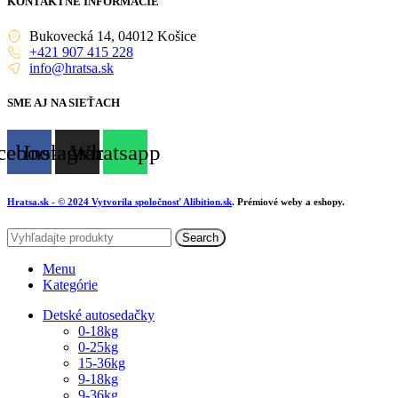
KONTAKTNÉ INFORMÁCIE
Bukovecká 14, 04012 Košice
+421 907 415 228
info@hratsa.sk
SME AJ NA SIEŤACH
cebook
Instagram
Whatsapp
Hratsa.sk
- © 2024 Vytvorila spoločnosť
Alibition.sk
. Prémiové weby a eshopy.
Search
Menu
Kategórie
Detské autosedačky
0-18kg
0-25kg
15-36kg
9-18kg
9-36kg