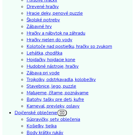
Drevené hračky
Hracie deky, penové puzzle
Školské potreby
Zábavné hry
Hračky a nábytok na záhradu
Hračky nielen do vody
Kolotoče nad postieľku, hračky so zvukom
Lehátka, chodítka
Hojdačky, hojdacie kone
Hudobné nástroje, hračky
Zábava pri vode
Trojkolky, odstrkavadla, kolobežky
Stavebnice, lego, puzzle
Maľujeme, čítame, poznávame
Batohy, tašky pre deti, kufre
Karneval, prevleky, oslavy
Dojčenské oblečenie
Súpravičky, sety oblečenia
Košieľky, tielka
Body krátky rukáv