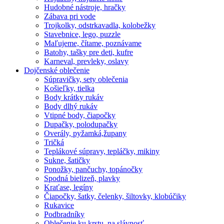
Hudobné nástroje, hračky
Zábava pri vode
Trojkolky, odstrkavadla, kolobežky
Stavebnice, lego, puzzle
Maľujeme, čítame, poznávame
Batohy, tašky pre deti, kufre
Karneval, prevleky, oslavy
Dojčenské oblečenie
Súpravičky, sety oblečenia
Košieľky, tielka
Body krátky rukáv
Body dlhý rukáv
Vtipné body, čiapočky
Dupačky, polodupačky
Overály, pyžamká,župany
Tričká
Teplákové súpravy, tepláčky, mikiny
Sukne, šatičky
Ponožky, pančuchy, topánočky
Spodná bielizeň, plavky
Kraťase, legíny
Čiapočky, šatky, čelenky, šiltovky, klobúčiky
Rukavice
Podbradníky
Oblečenie ku krstu, na slávnosť