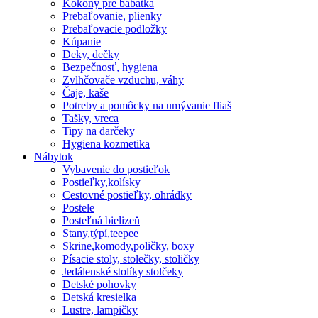
Kokony pre babatka
Prebaľovanie, plienky
Prebaľovacie podložky
Kúpanie
Deky, dečky
Bezpečnosť, hygiena
Zvlhčovače vzduchu, váhy
Čaje, kaše
Potreby a pomôcky na umývanie fliaš
Tašky, vreca
Tipy na darčeky
Hygiena kozmetika
Nábytok
Vybavenie do postieľok
Postieľky,kolísky
Cestovné postieľky, ohrádky
Postele
Posteľná bielizeň
Stany,týpí,teepee
Skrine,komody,poličky, boxy
Písacie stoly, stolečky, stoličky
Jedálenské stolíky stolčeky
Detské pohovky
Detská kresielka
Lustre, lampičky