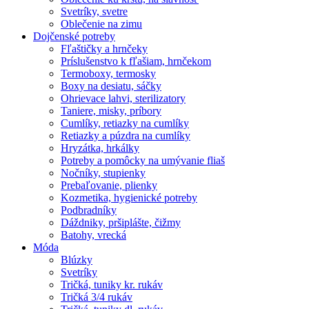
Svetríky, svetre
Oblečenie na zimu
Dojčenské potreby
Fľaštičky a hrnčeky
Príslušenstvo k fľašiam, hrnčekom
Termoboxy, termosky
Boxy na desiatu, sáčky
Ohrievace lahvi, sterilizatory
Taniere, misky, príbory
Cumlíky, retiazky na cumlíky
Retiazky a púzdra na cumlíky
Hryzátka, hrkálky
Potreby a pomôcky na umývanie fliaš
Nočníky, stupienky
Prebaľovanie, plienky
Kozmetika, hygienické potreby
Podbradníky
Dáždniky, pršiplášte, čižmy
Batohy, vrecká
Móda
Blúzky
Svetríky
Tričká, tuniky kr. rukáv
Tričká 3/4 rukáv