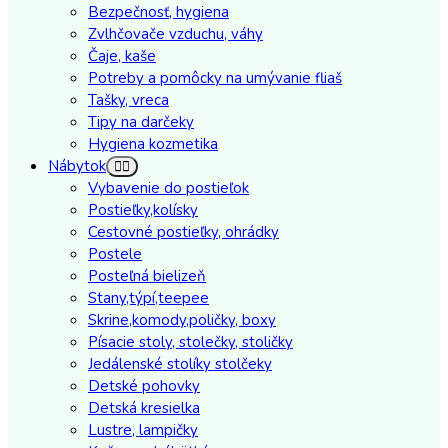
Bezpečnosť, hygiena
Zvlhčovače vzduchu, váhy
Čaje, kaše
Potreby a pomôcky na umývanie fliaš
Tašky, vreca
Tipy na darčeky
Hygiena kozmetika
Nábytok
Vybavenie do postieľok
Postieľky,kolísky
Cestovné postieľky, ohrádky
Postele
Posteľná bielizeň
Stany,týpí,teepee
Skrine,komody,poličky, boxy
Písacie stoly, stolečky, stoličky
Jedálenské stolíky stolčeky
Detské pohovky
Detská kresielka
Lustre, lampičky