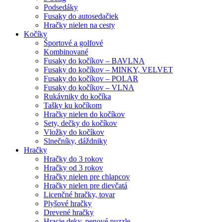
Podsedáky
Fusaky do autosedačiek
Hračky nielen na cesty
Kočíky
Športové a golfové
Kombinované
Fusaky do kočíkov – BAVLNA
Fusaky do kočíkov – MINKY, VELVET
Fusaky do kočíkov – POLAR
Fusaky do kočíkov – VLNA
Rukávniky do kočíka
Tašky ku kočíkom
Hračky nielen do kočíkov
Sety, dečky do kočíkov
Vložky do kočíkov
Slnečníky, dáždniky
Hračky
Hračky do 3 rokov
Hračky od 3 rokov
Hračky nielen pre chlapcov
Hračky nielen pre dievčatá
Licenčné hračky, tovar
Plyšové hračky
Drevené hračky
Hracie deky, penové puzzle