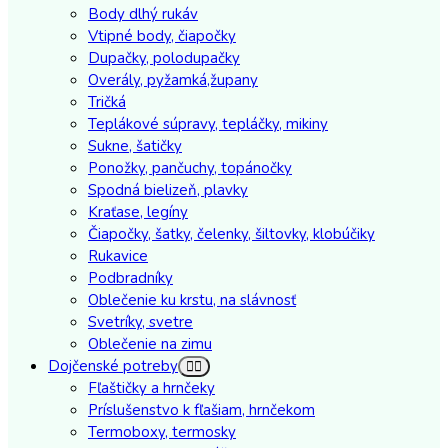
Body dlhý rukáv
Vtipné body, čiapočky
Dupačky, polodupačky
Overály, pyžamká,župany
Tričká
Teplákové súpravy, tepláčky, mikiny
Sukne, šatičky
Ponožky, pančuchy, topánočky
Spodná bielizeň, plavky
Kraťase, legíny
Čiapočky, šatky, čelenky, šiltovky, klobúčiky
Rukavice
Podbradníky
Oblečenie ku krstu, na slávnosť
Svetríky, svetre
Oblečenie na zimu
Dojčenské potreby
Fľaštičky a hrnčeky
Príslušenstvo k fľašiam, hrnčekom
Termoboxy, termosky