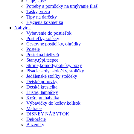
Čaje, kaše
Potreby a pomôcky na umývanie fliaš
Tašky, vreca
Tipy na darčeky
Hygiena kozmetika
Nábytok
Vybavenie do postieľok
Postieľky,kolísky
Cestovné postieľky, ohrádky
Postele
Posteľná bielizeň
Stany,týpí,teepee
Skrine,komody,poličky, boxy
Písacie stoly, stolečky, stoličky
Jedálenské stolíky stolčeky
Detské pohovky
Detská kresielka
Lustre, lampičky
Koše pre bábätká
Výbavičky do košov,kolísok
Matrace
DISNEY NÁBYTOK
Dekorácie
Bazeniky