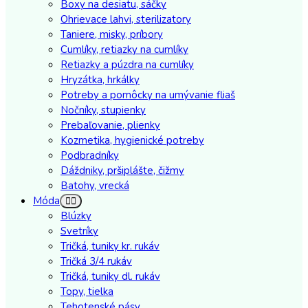
Boxy na desiatu, sáčky
Ohrievace lahvi, sterilizatory
Taniere, misky, príbory
Cumlíky, retiazky na cumlíky
Retiazky a púzdra na cumlíky
Hryzátka, hrkálky
Potreby a pomôcky na umývanie fliaš
Nočníky, stupienky
Prebaľovanie, plienky
Kozmetika, hygienické potreby
Podbradníky
Dáždniky, pršiplášte, čižmy
Batohy, vrecká
Móda
Blúzky
Svetríky
Tričká, tuniky kr. rukáv
Tričká 3/4 rukáv
Tričká, tuniky dl. rukáv
Topy, tielka
Tehotenské pásy