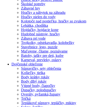
Školské potreby
Zábavné hry
Hračky a nábytok na záhradu
Hračky nielen do vody
Kolotoče nad postieľku, hračky so zvukom
Lehátka, chodítka
Hojdačky, hojdacie kone
Hudobné nástroje, hračky
Zábava pri vode
Trojkolky, odstrkavadla, kolobežky
Stavebnice, lego, puzzle
Maľujeme, čítame, poznávame
Batohy, tašky pre deti, kufre
Karneval, prevleky, oslavy
Dojčenské oblečenie
Súpravičky, sety oblečenia
Košieľky, tielka
Body krátky rukáv
Body dlhý rukáv
Vtipné body, čiapočky
Dupačky, polodupačky
Overály, pyžamká,župany
Tričká
Teplákové súpravy, tepláčky, mikiny