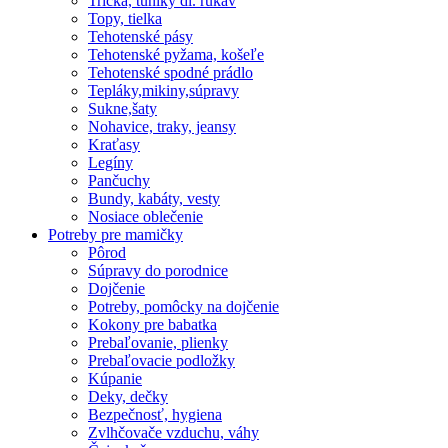
Tričká, tuniky dl. rukáv
Topy, tielka
Tehotenské pásy
Tehotenské pyžama, košeľe
Tehotenské spodné prádlo
Tepláky,mikiny,súpravy
Sukne,šaty
Nohavice, traky, jeansy
Kraťasy
Legíny
Pančuchy
Bundy, kabáty, vesty
Nosiace oblečenie
Potreby pre mamičky
Pôrod
Súpravy do porodnice
Dojčenie
Potreby, pomôcky na dojčenie
Kokony pre babatka
Prebaľovanie, plienky
Prebaľovacie podložky
Kúpanie
Deky, dečky
Bezpečnosť, hygiena
Zvlhčovače vzduchu, váhy