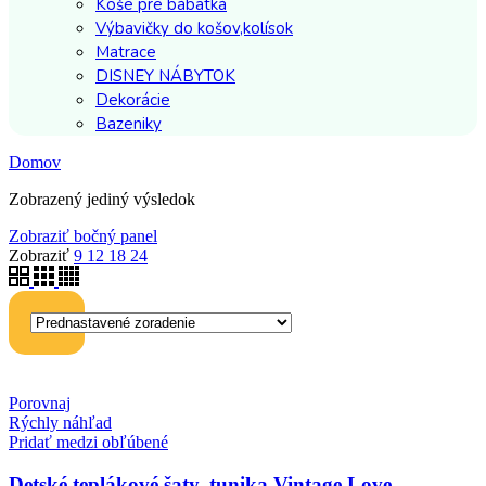
Koše pre bábätká
Výbavičky do košov,kolísok
Matrace
DISNEY NÁBYTOK
Dekorácie
Bazeniky
Domov
Zobrazený jediný výsledok
Zobraziť bočný panel
Zobraziť
9
12
18
24
Porovnaj
Rýchly náhľad
Pridať medzi obľúbené
Detské teplákové šaty, tunika Vintage Love –