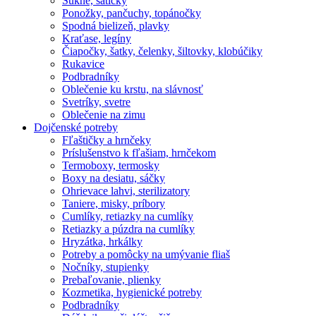
Sukne, šatičky
Ponožky, pančuchy, topánočky
Spodná bielizeň, plavky
Kraťase, legíny
Čiapočky, šatky, čelenky, šiltovky, klobúčiky
Rukavice
Podbradníky
Oblečenie ku krstu, na slávnosť
Svetríky, svetre
Oblečenie na zimu
Dojčenské potreby
Fľaštičky a hrnčeky
Príslušenstvo k fľašiam, hrnčekom
Termoboxy, termosky
Boxy na desiatu, sáčky
Ohrievace lahvi, sterilizatory
Taniere, misky, príbory
Cumlíky, retiazky na cumlíky
Retiazky a púzdra na cumlíky
Hryzátka, hrkálky
Potreby a pomôcky na umývanie fliaš
Nočníky, stupienky
Prebaľovanie, plienky
Kozmetika, hygienické potreby
Podbradníky