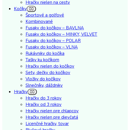
Hračky nielen na cesty
Kočíky
Športové a golfové
Kombinované
Fusaky do kočíkov – BAVLNA
Fusaky do kočíkov – MINKY, VELVET
Fusaky do kočíkov – POLAR
Fusaky do kočíkov – VLNA
Rukávniky do kočíka
Tašky ku kočíkom
Hračky nielen do kočíkov
Sety, dečky do kočíkov
Vložky do kočíkov
Slnečníky, dáždniky
Hračky
Hračky do 3 rokov
Hračky od 3 rokov
Hračky nielen pre chlapcov
Hračky nielen pre dievčatá
Licenčné hračky, tovar
Plyšové hračky