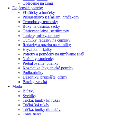
Oblečenie na zimu
Dojčenské potreby
Fľaštičky a hrnčeky
Príslušenstvo k fľašiam, hrnčekom
Termoboxy, termosky
Boxy na desiatu, sáčky
Ohrievace lahvi, sterilizatory
Taniere, misky, príbory
Cumlíky, retiazky na cumlíky
Retiazky a púzdra na cumlíky
Hryzátka, hrkálky
Potreby a pomôcky na umývanie fliaš
Nočníky, stupienky
Prebaľovanie, plienky
Kozmetika, hygienické potreby
Podbradníky
Dáždniky, pršiplášte, čižmy
Batohy, vrecká
Móda
Blúzky
Svetríky
Tričká, tuniky kr. rukáv
Tričká 3/4 rukáv
Tričká, tuniky dl. rukáv
Topy, tielka