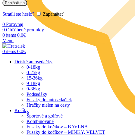
Prihlásiť sa
Stratili ste heslo?
Zapamätať
0
Porovnaj
0
Obľúbené produkty
0
items
0.0
€
Menu
0
items
0.0
€
Detské autosedačky
0-18kg
0-25kg
15-36kg
9-18kg
9-36kg
Podsedáky
Fusaky do autosedačiek
Hračky nielen na cesty
Kočíky
Športové a golfové
Kombinované
Fusaky do kočíkov – BAVLNA
Fusaky do kočíkov – MINKY, VELVET