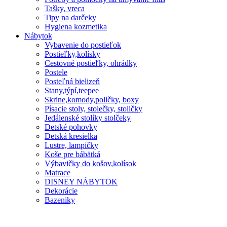
Tašky, vreca
Tipy na darčeky
Hygiena kozmetika
Nábytok
Vybavenie do postieľok
Postieľky,kolísky
Cestovné postieľky, ohrádky
Postele
Posteľná bielizeň
Stany,týpí,teepee
Skrine,komody,poličky, boxy
Písacie stoly, stolečky, stoličky
Jedálenské stolíky stolčeky
Detské pohovky
Detská kresielka
Lustre, lampičky
Koše pre bábätká
Výbavičky do košov,kolísok
Matrace
DISNEY NÁBYTOK
Dekorácie
Bazeniky