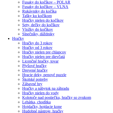
Fusaky do kočíkov – POLAR
Fusaky do kočíkov – VLNA
Rukávniky do kočíka
Tašky ku kočíkom
Hračky nielen do kočíkov
Sety, dečky do kočíkov
Vložky do kočíkov
Slnečníky, dáždniky
Hračky
Hračky do 3 rokov
Hračky od 3 rokov
Hračky nielen pre chlapcov
Hračky nielen pre dievčatá
Licenčné hračky, tovar
Plyšové hračky
Drevené hračky
Hracie deky, penové puzzle
Školské potreby
Zábavné hry
Hračky a nábytok na záhradu
Hračky nielen do vody
Kolotoče nad postieľku, hračky so zvukom
Lehátka, chodítka
Hojdačky, hojdacie kone
Hudobné nástroje, hračky