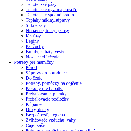
Tehotenské pásy
Tehotenské pyžama, košeľe
Tehotenské spodné prádlo
Tepláky,mikiny,súpravy
Sukne,šaty
Nohavice, traky, jeansy
Kraťasy
Legíny
Pančuchy
Bundy, kabáty, vesty
Nosiace oblečenie
Potreby pre mamičky
Pôrod
Súpravy do porodnice
Dojčenie
Potreby, pomôcky na dojčenie
Kokony pre babatka
Prebaľovanie, plienky
Prebaľovacie podložky
Kúpanie
Deky, dečky
Bezpečnosť, hygiena
Zvlhčovače vzduchu, váhy
Čaje, kaše
Potreby a pomôcky na umývanie fliaš