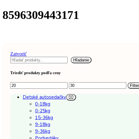
8596309443171
Zatvoriť
Hľadať
Hľadanie
Triediť produkty podľa ceny
Minimálna
Maximálna
Filter
cena
cena
Detské autosedačky
0-18kg
0-25kg
15-36kg
9-18kg
9-36kg
Podsedáky