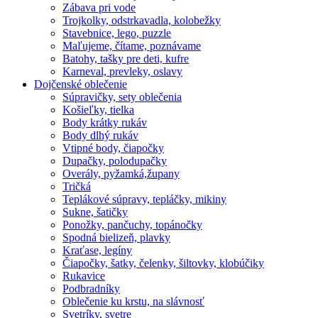
Zábava pri vode
Trojkolky, odstrkavadla, kolobežky
Stavebnice, lego, puzzle
Maľujeme, čítame, poznávame
Batohy, tašky pre deti, kufre
Karneval, prevleky, oslavy
Dojčenské oblečenie
Súpravičky, sety oblečenia
Košieľky, tielka
Body krátky rukáv
Body dlhý rukáv
Vtipné body, čiapočky
Dupačky, polodupačky
Overály, pyžamká,župany
Tričká
Teplákové súpravy, tepláčky, mikiny
Sukne, šatičky
Ponožky, pančuchy, topánočky
Spodná bielizeň, plavky
Kraťase, legíny
Čiapočky, šatky, čelenky, šiltovky, klobúčiky
Rukavice
Podbradníky
Oblečenie ku krstu, na slávnosť
Svetríky, svetre