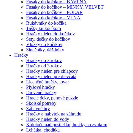
Fusaky do kočíkov – BAVLNA
Fusaky do kočíkov – MINKY, VELVET
Fusaky do kočíkov – POLAR
Fusaky do kočíkov – VLNA
Rukávniky do kočíka
Tašky ku kočíkom
Hračky nielen do kočíkov
Sety, dečky do kočíkov
Vložky do kočíkov
Slnečníky, dáždniky
Hračky
Hračky do 3 rokov
Hračky od 3 rokov
Hračky nielen pre chlapcov
Hračky nielen pre dievčatá
Licenčné hračky, tovar
Plyšové hračky
Drevené hračky
Hracie deky, penové puzzle
Školské potreby
Zábavné hry
Hračky a nábytok na záhradu
Hračky nielen do vody
Kolotoče nad postieľku, hračky so zvukom
Lehátka, chodítka