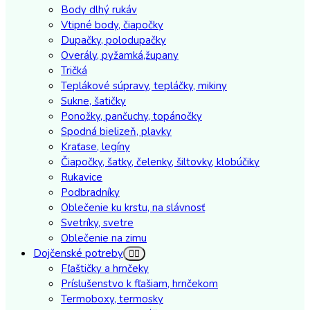
Body dlhý rukáv
Vtipné body, čiapočky
Dupačky, polodupačky
Overály, pyžamká,župany
Tričká
Teplákové súpravy, tepláčky, mikiny
Sukne, šatičky
Ponožky, pančuchy, topánočky
Spodná bielizeň, plavky
Kraťase, legíny
Čiapočky, šatky, čelenky, šiltovky, klobúčiky
Rukavice
Podbradníky
Oblečenie ku krstu, na slávnosť
Svetríky, svetre
Oblečenie na zimu
Dojčenské potreby
Fľaštičky a hrnčeky
Príslušenstvo k fľašiam, hrnčekom
Termoboxy, termosky