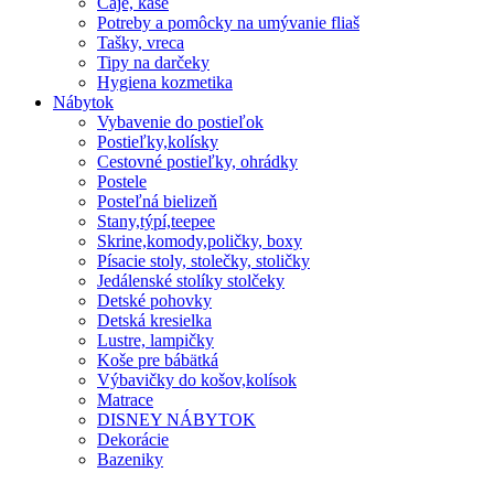
Čaje, kaše
Potreby a pomôcky na umývanie fliaš
Tašky, vreca
Tipy na darčeky
Hygiena kozmetika
Nábytok
Vybavenie do postieľok
Postieľky,kolísky
Cestovné postieľky, ohrádky
Postele
Posteľná bielizeň
Stany,týpí,teepee
Skrine,komody,poličky, boxy
Písacie stoly, stolečky, stoličky
Jedálenské stolíky stolčeky
Detské pohovky
Detská kresielka
Lustre, lampičky
Koše pre bábätká
Výbavičky do košov,kolísok
Matrace
DISNEY NÁBYTOK
Dekorácie
Bazeniky