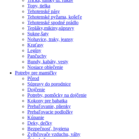
Tričká, tuniky dl. rukáv
Topy, tielka
Tehotenské pásy
Tehotenské pyžama, košeľe
Tehotenské spodné prádlo
Tepláky,mikiny,súpravy
Sukne,šaty
Nohavice, traky, jeansy
Kraťasy
Legíny
Pančuchy
Bundy, kabáty, vesty
Nosiace oblečenie
Potreby pre mamičky
Pôrod
Súpravy do porodnice
Dojčenie
Potreby, pomôcky na dojčenie
Kokony pre babatka
Prebaľovanie, plienky
Prebaľovacie podložky
Kúpanie
Deky, dečky
Bezpečnosť, hygiena
Zvlhčovače vzduchu, váhy