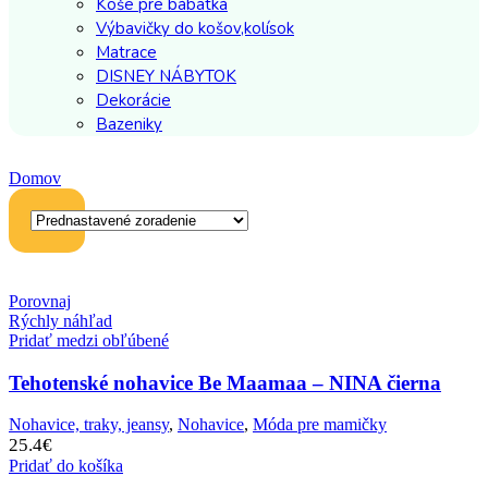
Koše pre bábätká
Výbavičky do košov,kolísok
Matrace
DISNEY NÁBYTOK
Dekorácie
Bazeniky
Domov
Porovnaj
Rýchly náhľad
Pridať medzi obľúbené
Tehotenské nohavice Be Maamaa – NINA čierna
Nohavice, traky, jeansy
,
Nohavice
,
Móda pre mamičky
25.4
€
Pridať do košíka