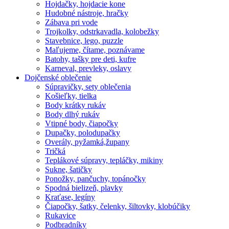
Hojdačky, hojdacie kone
Hudobné nástroje, hračky
Zábava pri vode
Trojkolky, odstrkavadla, kolobežky
Stavebnice, lego, puzzle
Maľujeme, čítame, poznávame
Batohy, tašky pre deti, kufre
Karneval, prevleky, oslavy
Dojčenské oblečenie
Súpravičky, sety oblečenia
Košieľky, tielka
Body krátky rukáv
Body dlhý rukáv
Vtipné body, čiapočky
Dupačky, polodupačky
Overály, pyžamká,župany
Tričká
Teplákové súpravy, tepláčky, mikiny
Sukne, šatičky
Ponožky, pančuchy, topánočky
Spodná bielizeň, plavky
Kraťase, legíny
Čiapočky, šatky, čelenky, šiltovky, klobúčiky
Rukavice
Podbradníky