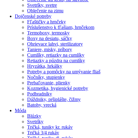
Svetríky, svetre
Oblečenie na zimu
Dojčenské potreby
Fľaštičky a hrnčeky
Príslušenstvo k fľašiam, hrnčekom
Termoboxy, termosky
Boxy na desiatu, sáčky
Ohrievace lahvi, sterilizatory
Taniere, misky, príbory
Cumlíky, retiazky na cumlíky
Retiazky a púzdra na cumlíky
Hryzátka, hrkálky
Potreby a pomôcky na umývanie fliaš
Nočníky, stupienky
Prebaľovanie, plienky
Kozmetika, hygienické potreby
Podbradníky
Dáždniky, pršiplášte, čižmy
Batohy, vrecká
Móda
Blúzky
Svetríky
Tričká, tuniky kr. rukáv
Tričká 3/4 rukáv