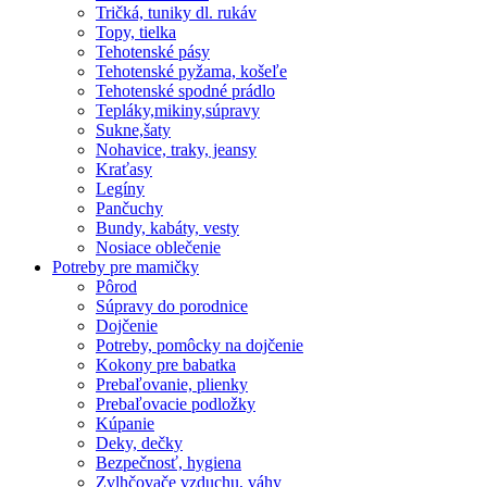
Tričká, tuniky dl. rukáv
Topy, tielka
Tehotenské pásy
Tehotenské pyžama, košeľe
Tehotenské spodné prádlo
Tepláky,mikiny,súpravy
Sukne,šaty
Nohavice, traky, jeansy
Kraťasy
Legíny
Pančuchy
Bundy, kabáty, vesty
Nosiace oblečenie
Potreby pre mamičky
Pôrod
Súpravy do porodnice
Dojčenie
Potreby, pomôcky na dojčenie
Kokony pre babatka
Prebaľovanie, plienky
Prebaľovacie podložky
Kúpanie
Deky, dečky
Bezpečnosť, hygiena
Zvlhčovače vzduchu, váhy