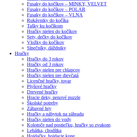
Fusaky do kočíkov – MINKY, VELVET
Fusaky do kočíkov – POLAR
Fusaky do kočíkov – VLNA
Rukávniky do kočíka
Tašky ku kočíkom
Hračky nielen do kočíkov
Sety, dečky do kočíkov
Vložky do kočíkov
Slnečníky, dáždniky
Hračky
Hračky do 3 rokov
Hračky od 3 rokov
Hračky nielen pre chlapcov
Hračky nielen pre dievčatá
Licenčné hračky, tovar
Plyšové hračky
Drevené hračky
Hracie deky, penové puzzle
Školské potreby
Zábavné hry
Hračky a nábytok na záhradu
Hračky nielen do vody
Kolotoče nad postieľku, hračky so zvukom
Lehátka, chodítka
Hojdačky, hojdacie kone