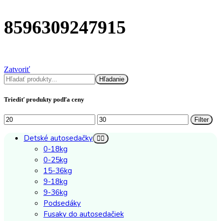
8596309247915
Zatvoriť
Hľadať
Hľadanie
Triediť produkty podľa ceny
Minimálna
Maximálna
Filter
cena
cena
Detské autosedačky
0-18kg
0-25kg
15-36kg
9-18kg
9-36kg
Podsedáky
Fusaky do autosedačiek