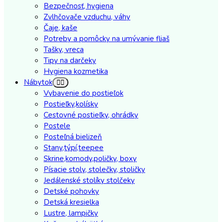
Bezpečnosť, hygiena
Zvlhčovače vzduchu, váhy
Čaje, kaše
Potreby a pomôcky na umývanie fliaš
Tašky, vreca
Tipy na darčeky
Hygiena kozmetika
Nábytok
Vybavenie do postieľok
Postieľky,kolísky
Cestovné postieľky, ohrádky
Postele
Posteľná bielizeň
Stany,týpí,teepee
Skrine,komody,poličky, boxy
Písacie stoly, stolečky, stoličky
Jedálenské stolíky stolčeky
Detské pohovky
Detská kresielka
Lustre, lampičky