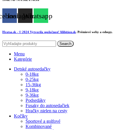
cebook
Instagram
Whatsapp
Hratsa.sk
- © 2024 Vytvorila spoločnosť
Alibition.sk
. Prémiové weby a eshopy.
Search
Menu
Kategórie
Detské autosedačky
0-18kg
0-25kg
15-36kg
9-18kg
9-36kg
Podsedáky
Fusaky do autosedačiek
Hračky nielen na cesty
Kočíky
Športové a golfové
Kombinované