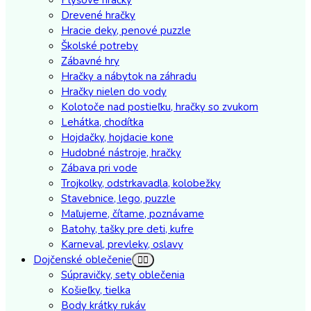
Drevené hračky
Hracie deky, penové puzzle
Školské potreby
Zábavné hry
Hračky a nábytok na záhradu
Hračky nielen do vody
Kolotoče nad postieľku, hračky so zvukom
Lehátka, chodítka
Hojdačky, hojdacie kone
Hudobné nástroje, hračky
Zábava pri vode
Trojkolky, odstrkavadla, kolobežky
Stavebnice, lego, puzzle
Maľujeme, čítame, poznávame
Batohy, tašky pre deti, kufre
Karneval, prevleky, oslavy
Dojčenské oblečenie
Súpravičky, sety oblečenia
Košieľky, tielka
Body krátky rukáv