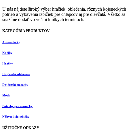
U nás nájdete široký výber hračiek, oblečenia, rôznych kojeneckých
potrieb a vybavenia izbičiek pre chlapcov aj pre dievčatá. Všetko sa
snažíme dodať vo veľmi krátkych termínoch.
KATEGÓRIA PRODUKTOV
Autosedačky
Kočíky
Hračky
Dojčenské oblečenie
Dojčenské potreby
Móda
Potreby pre mamičky
Nábytok do izbičky
UŽITOČNÉ ODKAZY