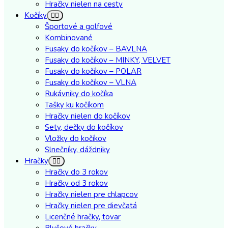
Hračky nielen na cesty
Kočíky
Športové a golfové
Kombinované
Fusaky do kočíkov – BAVLNA
Fusaky do kočíkov – MINKY, VELVET
Fusaky do kočíkov – POLAR
Fusaky do kočíkov – VLNA
Rukávniky do kočíka
Tašky ku kočíkom
Hračky nielen do kočíkov
Sety, dečky do kočíkov
Vložky do kočíkov
Slnečníky, dáždniky
Hračky
Hračky do 3 rokov
Hračky od 3 rokov
Hračky nielen pre chlapcov
Hračky nielen pre dievčatá
Licenčné hračky, tovar
Plyšové hračky