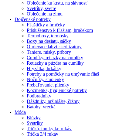
Oblečenie ku krstu, na slávnosť
Svetríky, svetre
Oblečenie na zimu
Dojčenské potreby
Fľaštičky a hrnčeky
Príslušenstvo k fľašiam, hrnčekom
Termoboxy, termosky
Boxy na desiatu, sáčky
Ohrievace lahvi, sterilizatory
Taniere, misky, príbory
Cumlíky, retiazky na cumlíky
Retiazky a púzdra na cumlíky
Hryzátka, hrkálky
Potreby a pomôcky na umývanie fliaš
Nočníky, stupienky
Prebaľovanie, plienky
Kozmetika, hygienické potreby
Podbradníky
Dáždniky, pršiplášte, čižmy
Batohy, vrecká
Móda
Blúzky
Svetríky
Tričká, tuniky kr. rukáv
Tričká 3/4 rukáv