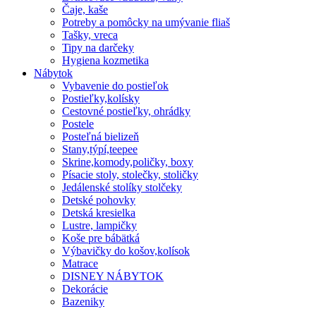
Čaje, kaše
Potreby a pomôcky na umývanie fliaš
Tašky, vreca
Tipy na darčeky
Hygiena kozmetika
Nábytok
Vybavenie do postieľok
Postieľky,kolísky
Cestovné postieľky, ohrádky
Postele
Posteľná bielizeň
Stany,týpí,teepee
Skrine,komody,poličky, boxy
Písacie stoly, stolečky, stoličky
Jedálenské stolíky stolčeky
Detské pohovky
Detská kresielka
Lustre, lampičky
Koše pre bábätká
Výbavičky do košov,kolísok
Matrace
DISNEY NÁBYTOK
Dekorácie
Bazeniky