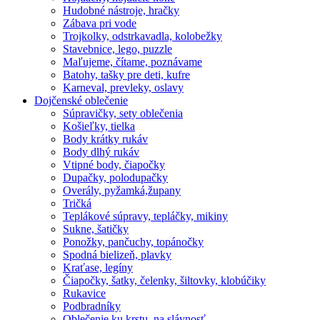
Hudobné nástroje, hračky
Zábava pri vode
Trojkolky, odstrkavadla, kolobežky
Stavebnice, lego, puzzle
Maľujeme, čítame, poznávame
Batohy, tašky pre deti, kufre
Karneval, prevleky, oslavy
Dojčenské oblečenie
Súpravičky, sety oblečenia
Košieľky, tielka
Body krátky rukáv
Body dlhý rukáv
Vtipné body, čiapočky
Dupačky, polodupačky
Overály, pyžamká,župany
Tričká
Teplákové súpravy, tepláčky, mikiny
Sukne, šatičky
Ponožky, pančuchy, topánočky
Spodná bielizeň, plavky
Kraťase, legíny
Čiapočky, šatky, čelenky, šiltovky, klobúčiky
Rukavice
Podbradníky
Oblečenie ku krstu, na slávnosť