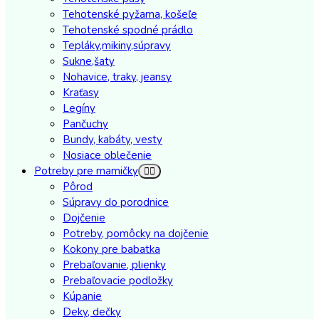
Tehotenské pyžama, košeľe
Tehotenské spodné prádlo
Tepláky,mikiny,súpravy
Sukne,šaty
Nohavice, traky, jeansy
Kraťasy
Legíny
Pančuchy
Bundy, kabáty, vesty
Nosiace oblečenie
Potreby pre mamičky
Pôrod
Súpravy do porodnice
Dojčenie
Potreby, pomôcky na dojčenie
Kokony pre babatka
Prebaľovanie, plienky
Prebaľovacie podložky
Kúpanie
Deky, dečky