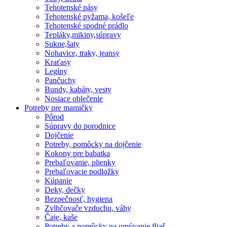
Tehotenské pásy
Tehotenské pyžama, košeľe
Tehotenské spodné prádlo
Tepláky,mikiny,súpravy
Sukne,šaty
Nohavice, traky, jeansy
Kraťasy
Legíny
Pančuchy
Bundy, kabáty, vesty
Nosiace oblečenie
Potreby pre mamičky
Pôrod
Súpravy do porodnice
Dojčenie
Potreby, pomôcky na dojčenie
Kokony pre babatka
Prebaľovanie, plienky
Prebaľovacie podložky
Kúpanie
Deky, dečky
Bezpečnosť, hygiena
Zvlhčovače vzduchu, váhy
Čaje, kaše
Potreby a pomôcky na umývanie fliaš