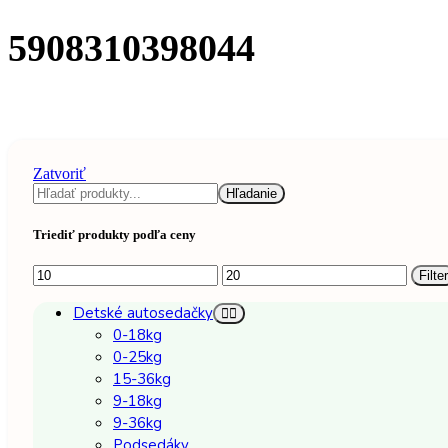
5908310398044
Zatvoriť
Hľadať
Hľadanie
Triediť produkty podľa ceny
Minimálna
Maximálna
Filter
cena
cena
Detské autosedačky
0-18kg
0-25kg
15-36kg
9-18kg
9-36kg
Podsedáky