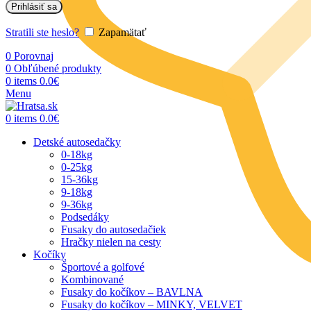
Prihlásiť sa
Stratili ste heslo?
Zapamätať
0
Porovnaj
0
Obľúbené produkty
0
items
0.0
€
Menu
0
items
0.0
€
Detské autosedačky
0-18kg
0-25kg
15-36kg
9-18kg
9-36kg
Podsedáky
Fusaky do autosedačiek
Hračky nielen na cesty
Kočíky
Športové a golfové
Kombinované
Fusaky do kočíkov – BAVLNA
Fusaky do kočíkov – MINKY, VELVET