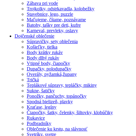
Zábava pri vode
Trojkolky, odstrkavadla, kolobežky
Stavebnice, lego, puzzle
Maľujeme, čítame, poznávame
Batohy, tašky pre deti, kufre
Karneval, prevleky, oslavy
Dojčenské oblečenie
Súpravičky, sety oblečenia
Košieľky, tielka
Body krátky rukáv
Body dlhý rukáv
Vtipné body, čiapočky
Dupačky, polodupačky
Overály, pyžamká,župany
Tričká
Teplákové súpravy, tepláčky, mikiny
Sukne, šatičky
Ponožky, pančuchy, topánočky
Spodná bielizeň, plavky
Kraťase, legíny
Čiapočky, šatky, čelenky, šiltovky, klobúčiky
Rukavice
Podbradníky
Oblečenie ku krstu, na slávnosť
Svetríky, svetre