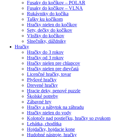
Fusaky do kočíkov – POLAR
Fusaky do kočíkov – VLNA
Rukávniky do kočíka
Tašky ku kočíkom
Hračky nielen do kočíkov
Sety, dečky do kočíkov
Vložky do kočíkov
Slnečníky, dáždniky
Hračky
Hračky do 3 rokov
Hračky od 3 rokov
Hračky nielen pre chlapcov
Hračky nielen pre dievčatá
Licenčné hračky, tovar
Plyšové hračky
Drevené hračky
Hracie deky, penové puzzle
Školské potreby
Zábavné hry
Hračky a nábytok na záhradu
Hračky nielen do vody
Kolotoče nad postieľku, hračky so zvukom
Lehátka, chodítka
Hojdačky, hojdacie kone
Hudobné nástroje, hračky