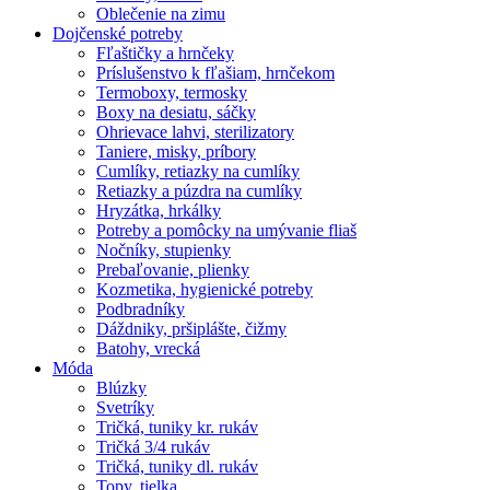
Oblečenie na zimu
Dojčenské potreby
Fľaštičky a hrnčeky
Príslušenstvo k fľašiam, hrnčekom
Termoboxy, termosky
Boxy na desiatu, sáčky
Ohrievace lahvi, sterilizatory
Taniere, misky, príbory
Cumlíky, retiazky na cumlíky
Retiazky a púzdra na cumlíky
Hryzátka, hrkálky
Potreby a pomôcky na umývanie fliaš
Nočníky, stupienky
Prebaľovanie, plienky
Kozmetika, hygienické potreby
Podbradníky
Dáždniky, pršiplášte, čižmy
Batohy, vrecká
Móda
Blúzky
Svetríky
Tričká, tuniky kr. rukáv
Tričká 3/4 rukáv
Tričká, tuniky dl. rukáv
Topy, tielka