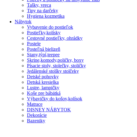
Tašky, vreca
Tipy na darčeky
Hygiena kozmetika
Nábytok
Vybavenie do postieľok
Postieľky,kolísky
Cestovné postieľky, ohrádky
Postele
Posteľná bielizeň
Stany,týpí,teepee
Skrine,komody,poličky, boxy
Písacie stoly, stolečky, stoličky
Jedálenské stolíky stolčeky
Detské pohovky
Detská kresielka
Lustre, lampičky
Koše pre bábätká
Výbavičky do košov,kolísok
Matrace
DISNEY NÁBYTOK
Dekorácie
Bazeniky