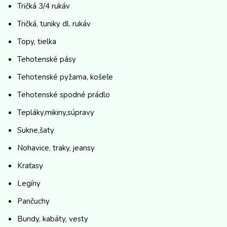
Tričká 3/4 rukáv
Tričká, tuniky dl. rukáv
Topy, tielka
Tehotenské pásy
Tehotenské pyžama, košeľe
Tehotenské spodné prádlo
Tepláky,mikiny,súpravy
Sukne,šaty
Nohavice, traky, jeansy
Kraťasy
Legíny
Pančuchy
Bundy, kabáty, vesty