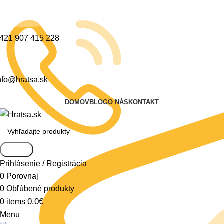
421 907 415 228
nfo@hratsa.sk
DOMOV
BLOG
O NÁS
KONTAKT
Search
Prihlásenie / Registrácia
0
Porovnaj
0
Obľúbené produkty
0.0
€
0
items
Menu