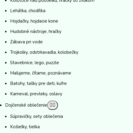
Kolotoče nad postieľku, hračky so zvukom
Lehátka, chodítka
Hojdačky, hojdacie kone
Hudobné nástroje, hračky
Zábava pri vode
Trojkolky, odstrkavadla, kolobežky
Stavebnice, lego, puzzle
Maľujeme, čítame, poznávame
Batohy, tašky pre deti, kufre
Karneval, prevleky, oslavy
Dojčenské oblečenie
Súpravičky, sety oblečenia
Košieľky, tielka