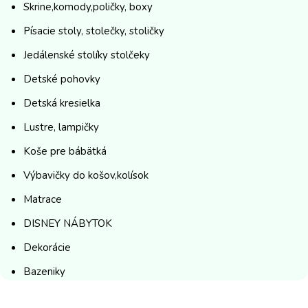
Skrine,komody,poličky, boxy
Písacie stoly, stolečky, stoličky
Jedálenské stolíky stolčeky
Detské pohovky
Detská kresielka
Lustre, lampičky
Koše pre bábätká
Výbavičky do košov,kolísok
Matrace
DISNEY NÁBYTOK
Dekorácie
Bazeniky