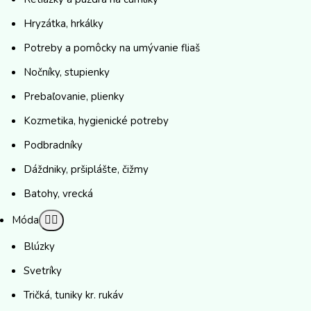
Hryzátka, hrkálky
Potreby a pomôcky na umývanie fliaš
Nočníky, stupienky
Prebaľovanie, plienky
Kozmetika, hygienické potreby
Podbradníky
Dáždniky, pršiplášte, čižmy
Batohy, vrecká
Móda
Blúzky
Svetríky
Tričká, tuniky kr. rukáv