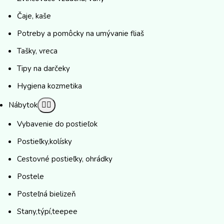
Čaje, kaše
Potreby a pomôcky na umývanie fliaš
Tašky, vreca
Tipy na darčeky
Hygiena kozmetika
Nábytok
Vybavenie do postieľok
Postieľky,kolísky
Cestovné postieľky, ohrádky
Postele
Posteľná bielizeň
Stany,týpí,teepee