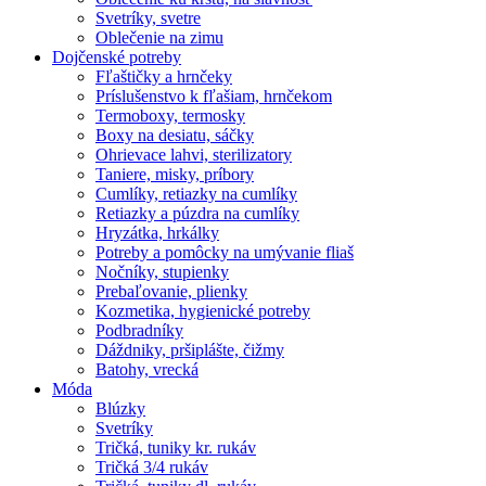
Svetríky, svetre
Oblečenie na zimu
Dojčenské potreby
Fľaštičky a hrnčeky
Príslušenstvo k fľašiam, hrnčekom
Termoboxy, termosky
Boxy na desiatu, sáčky
Ohrievace lahvi, sterilizatory
Taniere, misky, príbory
Cumlíky, retiazky na cumlíky
Retiazky a púzdra na cumlíky
Hryzátka, hrkálky
Potreby a pomôcky na umývanie fliaš
Nočníky, stupienky
Prebaľovanie, plienky
Kozmetika, hygienické potreby
Podbradníky
Dáždniky, pršiplášte, čižmy
Batohy, vrecká
Móda
Blúzky
Svetríky
Tričká, tuniky kr. rukáv
Tričká 3/4 rukáv