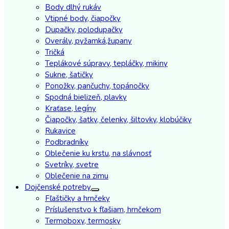
Body dlhý rukáv
Vtipné body, čiapočky
Dupačky, polodupačky
Overály, pyžamká,župany
Tričká
Teplákové súpravy, tepláčky, mikiny
Sukne, šatičky
Ponožky, pančuchy, topánočky
Spodná bielizeň, plavky
Kraťase, legíny
Čiapočky, šatky, čelenky, šiltovky, klobúčiky
Rukavice
Podbradníky
Oblečenie ku krstu, na slávnosť
Svetríky, svetre
Oblečenie na zimu
Dojčenské potreby
Fľaštičky a hrnčeky
Príslušenstvo k fľašiam, hrnčekom
Termoboxy, termosky