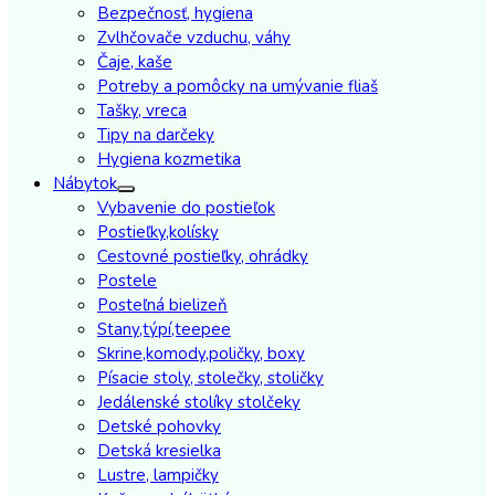
Bezpečnosť, hygiena
Zvlhčovače vzduchu, váhy
Čaje, kaše
Potreby a pomôcky na umývanie fliaš
Tašky, vreca
Tipy na darčeky
Hygiena kozmetika
Nábytok
Vybavenie do postieľok
Postieľky,kolísky
Cestovné postieľky, ohrádky
Postele
Posteľná bielizeň
Stany,týpí,teepee
Skrine,komody,poličky, boxy
Písacie stoly, stolečky, stoličky
Jedálenské stolíky stolčeky
Detské pohovky
Detská kresielka
Lustre, lampičky