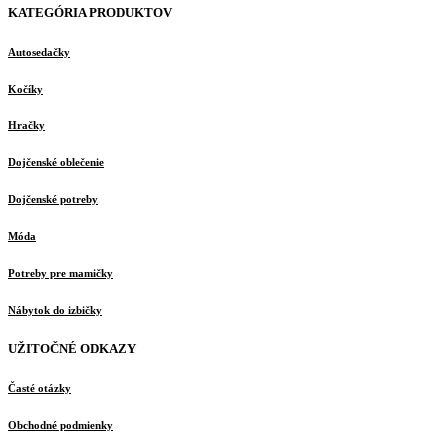
KATEGÓRIA PRODUKTOV
Autosedačky
Kočíky
Hračky
Dojčenské oblečenie
Dojčenské potreby
Móda
Potreby pre mamičky
Nábytok do izbičky
UŽITOČNÉ ODKAZY
Časté otázky
Obchodné podmienky