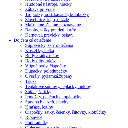
Hudobné nástroje, hračky
Zábava pri vode
Trojkolky, odstrkavadla, kolobežky
Stavebnice, lego, puzzle
Maľujeme, čítame, poznávame
Batohy, tašky pre deti, kufre
Karneval, prevleky, oslavy
Dojčenské oblečenie
Súpravičky, sety oblečenia
Košieľky, tielka
Body krátky rukáv
Body dlhý rukáv
Vtipné body, čiapočky
Dupačky, polodupačky
Overály, pyžamká,župany
Tričká
Teplákové súpravy, tepláčky, mikiny
Sukne, šatičky
Ponožky, pančuchy, topánočky
Spodná bielizeň, plavky
Kraťase, legíny
Čiapočky, šatky, čelenky, šiltovky, klobúčiky
Rukavice
Podbradníky
Oblečenie ku krstu, na slávnosť