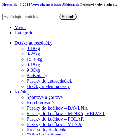
Hratsa.sk
- © 2024 Vytvorila spoločnosť
Alibition.sk
. Prémiové weby a eshopy.
Search
Menu
Kategórie
Detské autosedačky
0-18kg
0-25kg
15-36kg
9-18kg
9-36kg
Podsedáky
Fusaky do autosedačiek
Hračky nielen na cesty
Kočíky
Športové a golfové
Kombinované
Fusaky do kočíkov – BAVLNA
Fusaky do kočíkov – MINKY, VELVET
Fusaky do kočíkov – POLAR
Fusaky do kočíkov – VLNA
Rukávniky do kočíka