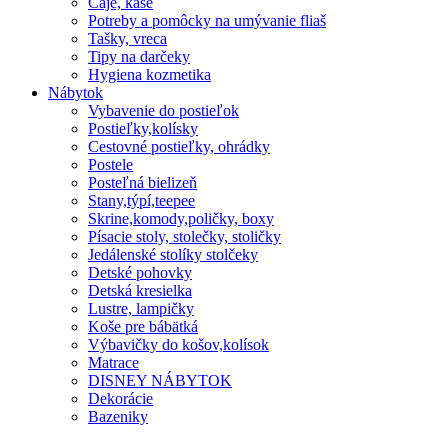
Čaje, kaše
Potreby a pomôcky na umývanie fliaš
Tašky, vreca
Tipy na darčeky
Hygiena kozmetika
Nábytok
Vybavenie do postieľok
Postieľky,kolísky
Cestovné postieľky, ohrádky
Postele
Posteľná bielizeň
Stany,týpí,teepee
Skrine,komody,poličky, boxy
Písacie stoly, stolečky, stoličky
Jedálenské stolíky stolčeky
Detské pohovky
Detská kresielka
Lustre, lampičky
Koše pre bábätká
Výbavičky do košov,kolísok
Matrace
DISNEY NÁBYTOK
Dekorácie
Bazeniky