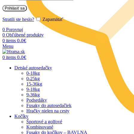
Prihlásiť sa
Stratili ste heslo?
Zapamätať
0
Porovnaj
0
Obľúbené produkty
0.0
€
0
items
Menu
0.0
€
0
items
Detské autosedačky
0-18kg
0-25kg
15-36kg
9-18kg
9-36kg
Podsedáky
Fusaky do autosedačiek
Hračky nielen na cesty
Kočíky
Športové a golfové
Kombinované
Fusaky do kočíkov – BAVLNA