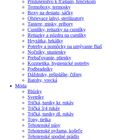
Príslušenstvo k fľašiam, hrnčekom
Termoboxy, termosky
Boxy na desiatu, sáčky
Ohrievace lahvi, sterilizatory
Taniere, misky, príbory
Cumlíky, retiazky na cumlíky
Retiazky a púzdra na cumlíky
Hryzátka, hrkálky
Potreby a pomôcky na umývanie fliaš
Nočníky, stupienky
Prebaľovanie, plienky
Kozmetika, hygienické potreby
Podbradníky
Dáždniky, pršiplášte, čižmy
Batohy, vrecká
Móda
Blúzky
Svetríky
Tričká, tuniky kr. rukáv
Tričká 3/4 rukáv
Tričká, tuniky dl. rukáv
Topy, tielka
Tehotenské pásy
Tehotenské pyžama, košeľe
Tehotenské spodné prádlo