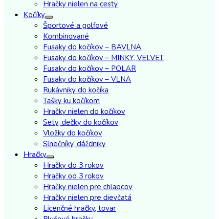
Hračky nielen na cesty
Kočíky
Športové a golfové
Kombinované
Fusaky do kočíkov – BAVLNA
Fusaky do kočíkov – MINKY, VELVET
Fusaky do kočíkov – POLAR
Fusaky do kočíkov – VLNA
Rukávniky do kočíka
Tašky ku kočíkom
Hračky nielen do kočíkov
Sety, dečky do kočíkov
Vložky do kočíkov
Slnečníky, dáždniky
Hračky
Hračky do 3 rokov
Hračky od 3 rokov
Hračky nielen pre chlapcov
Hračky nielen pre dievčatá
Licenčné hračky, tovar
Plyšové hračky