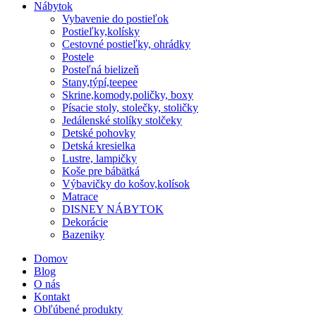
Nábytok
Vybavenie do postieľok
Postieľky,kolísky
Cestovné postieľky, ohrádky
Postele
Posteľná bielizeň
Stany,týpí,teepee
Skrine,komody,poličky, boxy
Písacie stoly, stolečky, stoličky
Jedálenské stolíky stolčeky
Detské pohovky
Detská kresielka
Lustre, lampičky
Koše pre bábätká
Výbavičky do košov,kolísok
Matrace
DISNEY NÁBYTOK
Dekorácie
Bazeniky
Domov
Blog
O nás
Kontakt
Obľúbené produkty