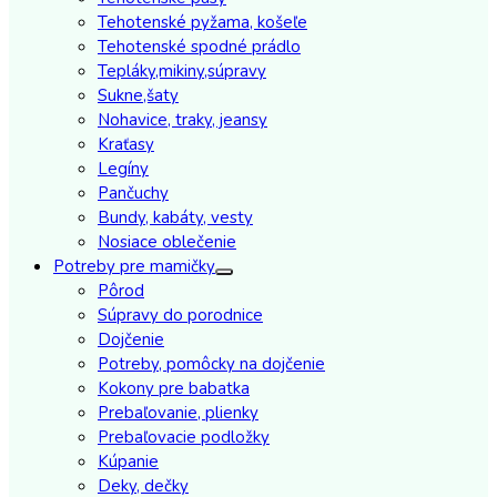
Tehotenské pyžama, košeľe
Tehotenské spodné prádlo
Tepláky,mikiny,súpravy
Sukne,šaty
Nohavice, traky, jeansy
Kraťasy
Legíny
Pančuchy
Bundy, kabáty, vesty
Nosiace oblečenie
Potreby pre mamičky
Pôrod
Súpravy do porodnice
Dojčenie
Potreby, pomôcky na dojčenie
Kokony pre babatka
Prebaľovanie, plienky
Prebaľovacie podložky
Kúpanie
Deky, dečky