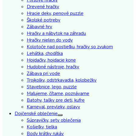
Drevené hračky
Hracie deky, penové puzzle
Školské potreby
Zábavné hry
Hračky a nábytok na záhradu
Hračky nielen do vody
Kolotoče nad postieľku, hračky so zvukom
Lehátka, chodítka
Hojdačky, hojdacie kone
Hudobné nástroje, hračky
Zábava pri vode
Trojkolky, odstrkavadla, kolobežky
Stavebnice, lego, puzzle
Maľujeme, čítame, poznávame
Batohy, tašky pre deti, kufre
Karneval, prevleky, oslavy
Dojčenské oblečenie
Súpravičky, sety oblečenia
Košieľky, tielka
Body krátky rukáv