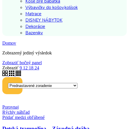
Koše pre bábätká
Výbavičky do košov,kolísok
Matrace
DISNEY NÁBYTOK
Dekorácie
Bazeniky
Domov
Zobrazený jediný výsledok
Zobraziť bočný panel
Zobraziť
9
12
18
24
Porovnaj
Rýchly náhľad
Pridať medzi obľúbené
Detská trampolína – Závodná dráha