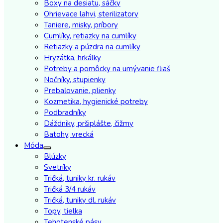
Boxy na desiatu, sáčky
Ohrievace lahvi, sterilizatory
Taniere, misky, príbory
Cumlíky, retiazky na cumlíky
Retiazky a púzdra na cumlíky
Hryzátka, hrkálky
Potreby a pomôcky na umývanie fliaš
Nočníky, stupienky
Prebaľovanie, plienky
Kozmetika, hygienické potreby
Podbradníky
Dáždniky, pršiplášte, čižmy
Batohy, vrecká
Móda
Blúzky
Svetríky
Tričká, tuniky kr. rukáv
Tričká 3/4 rukáv
Tričká, tuniky dl. rukáv
Topy, tielka
Tehotenské pásy