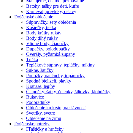
Maľujeme, čítame, poznávame
Batohy, tašky pre deti, kufre
Karneval, prevleky, oslavy
Dojčenské oblečenie
Súpravičky, sety oblečenia
Košieľky, tielka
Body krátky rukáv
Body dlhý rukáv
Vtipné body, čiapočky
Dupačky, polodupačky
Overály, pyžamká,župany
Tričká
Teplákové súpravy, tepláčky, mikiny
Sukne, šatičky
Ponožky, pančuchy, topánočky
Spodná bielizeň, plavky
Kraťase, legíny
Čiapočky, šatky, čelenky, šiltovky, klobúčiky
Rukavice
Podbradníky
Oblečenie ku krstu, na slávnosť
Svetríky, svetre
Oblečenie na zimu
Dojčenské potreby
Fľaštičky a hrnčeky