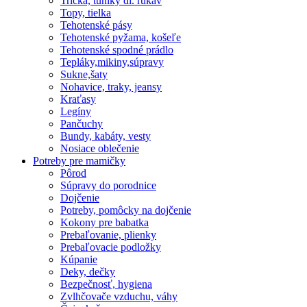
Tričká, tuniky dl. rukáv
Topy, tielka
Tehotenské pásy
Tehotenské pyžama, košeľe
Tehotenské spodné prádlo
Tepláky,mikiny,súpravy
Sukne,šaty
Nohavice, traky, jeansy
Kraťasy
Legíny
Pančuchy
Bundy, kabáty, vesty
Nosiace oblečenie
Potreby pre mamičky
Pôrod
Súpravy do porodnice
Dojčenie
Potreby, pomôcky na dojčenie
Kokony pre babatka
Prebaľovanie, plienky
Prebaľovacie podložky
Kúpanie
Deky, dečky
Bezpečnosť, hygiena
Zvlhčovače vzduchu, váhy