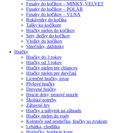
Fusaky do kočíkov – MINKY, VELVET
Fusaky do kočíkov – POLAR
Fusaky do kočíkov – VLNA
Rukávniky do kočíka
Tašky ku kočíkom
Hračky nielen do kočíkov
Sety, dečky do kočíkov
Vložky do kočíkov
Slnečníky, dáždniky
Hračky
Hračky do 3 rokov
Hračky od 3 rokov
Hračky nielen pre chlapcov
Hračky nielen pre dievčatá
Licenčné hračky, tovar
Plyšové hračky
Drevené hračky
Hracie deky, penové puzzle
Školské potreby
Zábavné hry
Hračky a nábytok na záhradu
Hračky nielen do vody
Kolotoče nad postieľku, hračky so zvukom
Lehátka, chodítka
Hojdačky, hojdacie kone