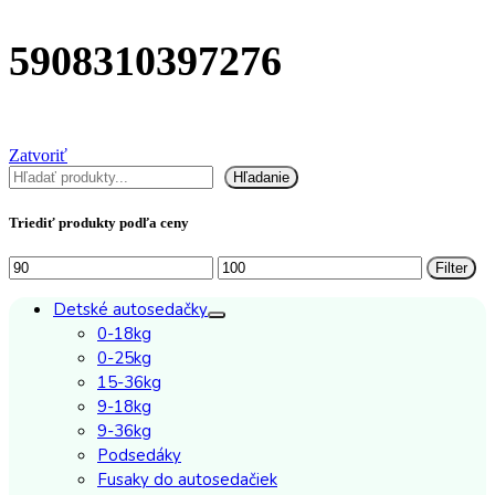
5908310397276
Zatvoriť
Hľadať
Hľadanie
Triediť produkty podľa ceny
Minimálna
Maximálna
Filter
cena
cena
Detské autosedačky
0-18kg
0-25kg
15-36kg
9-18kg
9-36kg
Podsedáky
Fusaky do autosedačiek