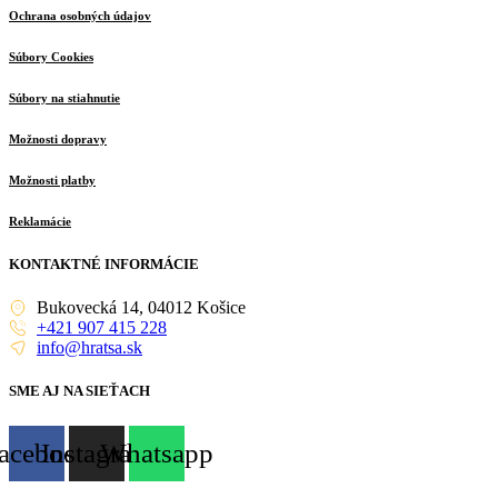
Ochrana osobných údajov
Súbory Cookies
Súbory na stiahnutie
Možnosti dopravy
Možnosti platby
Reklamácie
KONTAKTNÉ INFORMÁCIE
Bukovecká 14, 04012 Košice
+421 907 415 228
info@hratsa.sk
SME AJ NA SIEŤACH
acebook
Instagram
Whatsapp