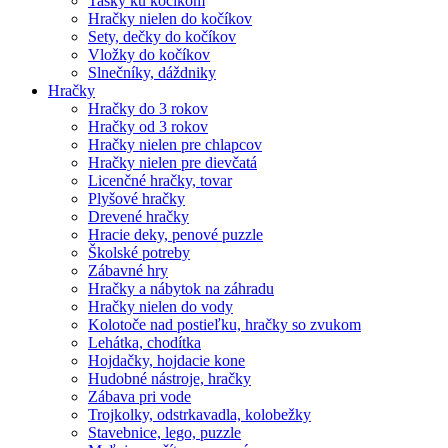
Tašky ku kočíkom
Hračky nielen do kočíkov
Sety, dečky do kočíkov
Vložky do kočíkov
Slnečníky, dáždniky
Hračky
Hračky do 3 rokov
Hračky od 3 rokov
Hračky nielen pre chlapcov
Hračky nielen pre dievčatá
Licenčné hračky, tovar
Plyšové hračky
Drevené hračky
Hracie deky, penové puzzle
Školské potreby
Zábavné hry
Hračky a nábytok na záhradu
Hračky nielen do vody
Kolotoče nad postieľku, hračky so zvukom
Lehátka, chodítka
Hojdačky, hojdacie kone
Hudobné nástroje, hračky
Zábava pri vode
Trojkolky, odstrkavadla, kolobežky
Stavebnice, lego, puzzle