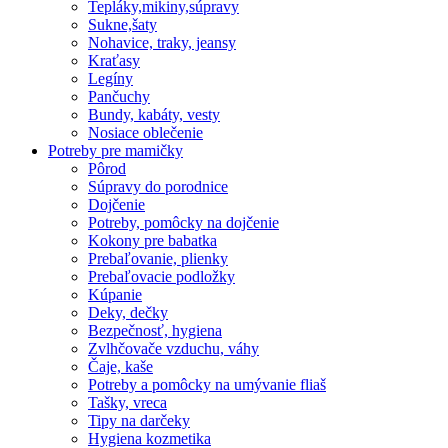
Tepláky,mikiny,súpravy
Sukne,šaty
Nohavice, traky, jeansy
Kraťasy
Legíny
Pančuchy
Bundy, kabáty, vesty
Nosiace oblečenie
Potreby pre mamičky
Pôrod
Súpravy do porodnice
Dojčenie
Potreby, pomôcky na dojčenie
Kokony pre babatka
Prebaľovanie, plienky
Prebaľovacie podložky
Kúpanie
Deky, dečky
Bezpečnosť, hygiena
Zvlhčovače vzduchu, váhy
Čaje, kaše
Potreby a pomôcky na umývanie fliaš
Tašky, vreca
Tipy na darčeky
Hygiena kozmetika