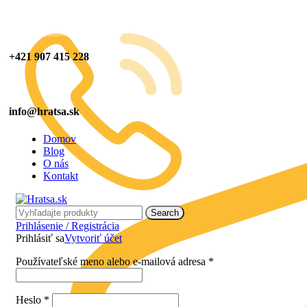
+421 907 415 228
info@hratsa.sk
Domov
Blog
O nás
Kontakt
Search
Prihlásenie / Registrácia
Prihlásiť sa
Vytvoriť účet
Používateľské meno alebo e-mailová adresa
*
Heslo
*