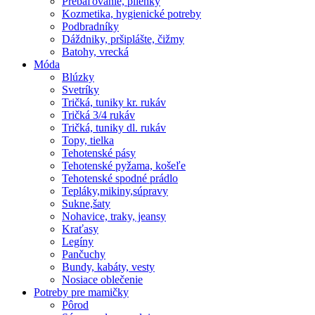
Prebaľovanie, plienky
Kozmetika, hygienické potreby
Podbradníky
Dáždniky, pršiplášte, čižmy
Batohy, vrecká
Móda
Blúzky
Svetríky
Tričká, tuniky kr. rukáv
Tričká 3/4 rukáv
Tričká, tuniky dl. rukáv
Topy, tielka
Tehotenské pásy
Tehotenské pyžama, košeľe
Tehotenské spodné prádlo
Tepláky,mikiny,súpravy
Sukne,šaty
Nohavice, traky, jeansy
Kraťasy
Legíny
Pančuchy
Bundy, kabáty, vesty
Nosiace oblečenie
Potreby pre mamičky
Pôrod