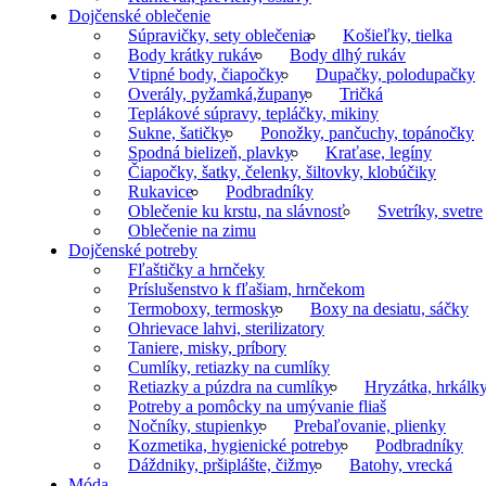
Dojčenské oblečenie
Súpravičky, sety oblečenia
Košieľky, tielka
Body krátky rukáv
Body dlhý rukáv
Vtipné body, čiapočky
Dupačky, polodupačky
Overály, pyžamká,župany
Tričká
Teplákové súpravy, tepláčky, mikiny
Sukne, šatičky
Ponožky, pančuchy, topánočky
Spodná bielizeň, plavky
Kraťase, legíny
Čiapočky, šatky, čelenky, šiltovky, klobúčiky
Rukavice
Podbradníky
Oblečenie ku krstu, na slávnosť
Svetríky, svetre
Oblečenie na zimu
Dojčenské potreby
Fľaštičky a hrnčeky
Príslušenstvo k fľašiam, hrnčekom
Termoboxy, termosky
Boxy na desiatu, sáčky
Ohrievace lahvi, sterilizatory
Taniere, misky, príbory
Cumlíky, retiazky na cumlíky
Retiazky a púzdra na cumlíky
Hryzátka, hrkálk
Potreby a pomôcky na umývanie fliaš
Nočníky, stupienky
Prebaľovanie, plienky
Kozmetika, hygienické potreby
Podbradníky
Dáždniky, pršiplášte, čižmy
Batohy, vrecká
Móda