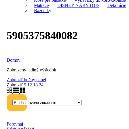
Koše pre bábätká
Výbavičky do košov,kolísok
Matrace
DISNEY NÁBYTOK
Dekorácie
Bazeniky
5905375840082
Domov
Zobrazený jediný výsledok
Zobraziť bočný panel
Zobraziť
9
12
18
24
Porovnaj