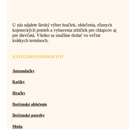
U nás nájdete široký výber hračiek, oblečenia, rôznych
kojeneckých potrieb a vybavenia izbičiek pre chlapcov aj
pre dievčatá. Všetko sa snažíme dodať vo veľmi
krátkych termínoch.
KATEGÓRIA PRODUKTOV
Autosedačky
Kočíky
Hračky
Dojčenské oblečenie
Dojčenské potreby
Móda