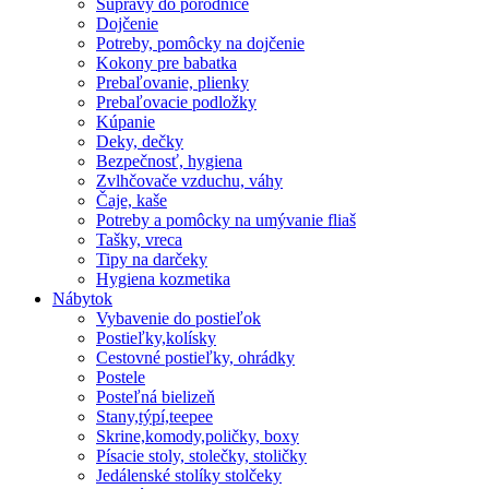
Súpravy do porodnice
Dojčenie
Potreby, pomôcky na dojčenie
Kokony pre babatka
Prebaľovanie, plienky
Prebaľovacie podložky
Kúpanie
Deky, dečky
Bezpečnosť, hygiena
Zvlhčovače vzduchu, váhy
Čaje, kaše
Potreby a pomôcky na umývanie fliaš
Tašky, vreca
Tipy na darčeky
Hygiena kozmetika
Nábytok
Vybavenie do postieľok
Postieľky,kolísky
Cestovné postieľky, ohrádky
Postele
Posteľná bielizeň
Stany,týpí,teepee
Skrine,komody,poličky, boxy
Písacie stoly, stolečky, stoličky
Jedálenské stolíky stolčeky