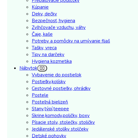
Prebaľovacie podložky
Kúpanie
Deky, dečky
Bezpečnosť, hygiena
Zvlhčovače vzduchu, váhy
Čaje, kaše
Potreby a pomôcky na umývanie fliaš
Tašky, vreca
Tipy na darčeky
Hygiena kozmetika
Nábytok
Vybavenie do postieľok
Postieľky,kolísky
Cestovné postieľky, ohrádky
Postele
Posteľná bielizeň
Stany,týpí,teepee
Skrine,komody,poličky, boxy
Písacie stoly, stolečky, stoličky
Jedálenské stolíky stolčeky
Detské pohovky