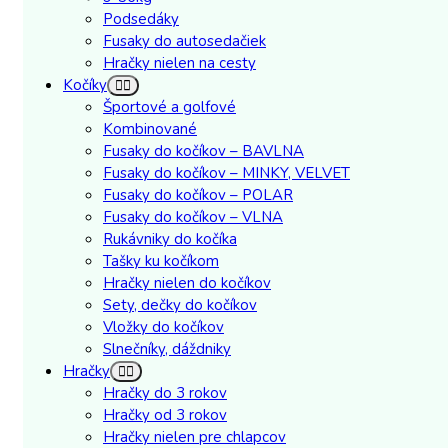
Podsedáky
Fusaky do autosedačiek
Hračky nielen na cesty
Kočíky
Športové a golfové
Kombinované
Fusaky do kočíkov – BAVLNA
Fusaky do kočíkov – MINKY, VELVET
Fusaky do kočíkov – POLAR
Fusaky do kočíkov – VLNA
Rukávniky do kočíka
Tašky ku kočíkom
Hračky nielen do kočíkov
Sety, dečky do kočíkov
Vložky do kočíkov
Slnečníky, dáždniky
Hračky
Hračky do 3 rokov
Hračky od 3 rokov
Hračky nielen pre chlapcov