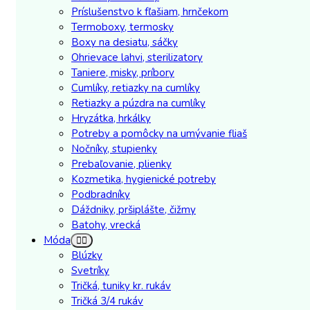
Príslušenstvo k fľašiam, hrnčekom
Termoboxy, termosky
Boxy na desiatu, sáčky
Ohrievace lahvi, sterilizatory
Taniere, misky, príbory
Cumlíky, retiazky na cumlíky
Retiazky a púzdra na cumlíky
Hryzátka, hrkálky
Potreby a pomôcky na umývanie fliaš
Nočníky, stupienky
Prebaľovanie, plienky
Kozmetika, hygienické potreby
Podbradníky
Dáždniky, pršiplášte, čižmy
Batohy, vrecká
Móda
Blúzky
Svetríky
Tričká, tuniky kr. rukáv
Tričká 3/4 rukáv