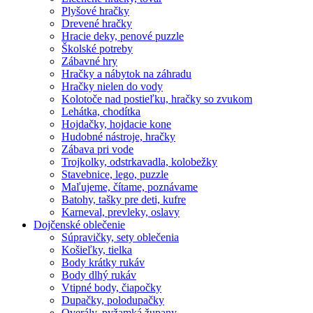
Plyšové hračky
Drevené hračky
Hracie deky, penové puzzle
Školské potreby
Zábavné hry
Hračky a nábytok na záhradu
Hračky nielen do vody
Kolotoče nad postieľku, hračky so zvukom
Lehátka, chodítka
Hojdačky, hojdacie kone
Hudobné nástroje, hračky
Zábava pri vode
Trojkolky, odstrkavadla, kolobežky
Stavebnice, lego, puzzle
Maľujeme, čítame, poznávame
Batohy, tašky pre deti, kufre
Karneval, prevleky, oslavy
Dojčenské oblečenie
Súpravičky, sety oblečenia
Košieľky, tielka
Body krátky rukáv
Body dlhý rukáv
Vtipné body, čiapočky
Dupačky, polodupačky
Overály, pyžamká,župany