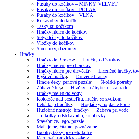
Fusaky do kočíkov – MINKY, VELVET
Fusaky do kočíkov – POLAR
Fusaky do kočíkov – VLNA
Rukávniky do kočíka
Tašky ku kočíkom
Hračky nielen do kočíkov
Sety, dečky do kočíkov
Vložky do kočíkov
Slnečníky, dáždniky
Hračky
Hračky do 3 rokov
Hračky od 3 rokov
Hračky nielen pre chlapcov
Hračky nielen pre dievčatá
Licenčné hračky, tov
Plyšové hračky
Drevené hračky
Hracie deky, penové puzzle
Školské potreby
Zábavné hry
Hračky a nábytok na záhradu
Hračky nielen do vody
Kolotoče nad postieľku, hračky so zvukom
Lehátka, chodítka
Hojdačky, hojdacie kone
Hudobné nástroje, hračky
Zábava pri vode
Trojkolky, odstrkavadla, kolobežky
Stavebnice, lego, puzzle
Maľujeme, čítame, poznávame
Batohy, tašky pre deti, kufre
Karneval, prevleky, oslavy