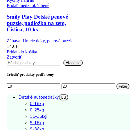
Rýchly náhľad
Pridať medzi obľúbené
Smily Play Detské penové
puzzle, podložka na zem,
Číslica, 10 ks
Zábava
,
Hracie deky, penové puzzle
14.6
€
Pridať do košíka
Zatvoriť
Hľadať
Hľadanie
Triediť produkty podľa ceny
Minimálna
Maximálna
Filter
cena
cena
Detské autosedačky
0-18kg
0-25kg
15-36kg
9-18kg
9-36kg