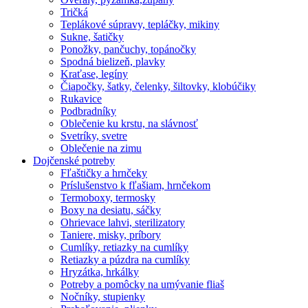
Tričká
Teplákové súpravy, tepláčky, mikiny
Sukne, šatičky
Ponožky, pančuchy, topánočky
Spodná bielizeň, plavky
Kraťase, legíny
Čiapočky, šatky, čelenky, šiltovky, klobúčiky
Rukavice
Podbradníky
Oblečenie ku krstu, na slávnosť
Svetríky, svetre
Oblečenie na zimu
Dojčenské potreby
Fľaštičky a hrnčeky
Príslušenstvo k fľašiam, hrnčekom
Termoboxy, termosky
Boxy na desiatu, sáčky
Ohrievace lahvi, sterilizatory
Taniere, misky, príbory
Cumlíky, retiazky na cumlíky
Retiazky a púzdra na cumlíky
Hryzátka, hrkálky
Potreby a pomôcky na umývanie fliaš
Nočníky, stupienky