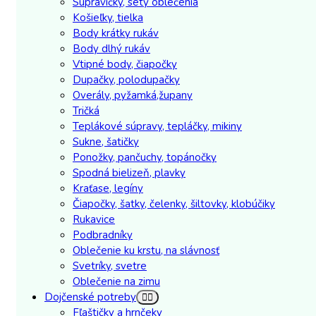
Súpravičky, sety oblečenia
Košieľky, tielka
Body krátky rukáv
Body dlhý rukáv
Vtipné body, čiapočky
Dupačky, polodupačky
Overály, pyžamká,župany
Tričká
Teplákové súpravy, tepláčky, mikiny
Sukne, šatičky
Ponožky, pančuchy, topánočky
Spodná bielizeň, plavky
Kraťase, legíny
Čiapočky, šatky, čelenky, šiltovky, klobúčiky
Rukavice
Podbradníky
Oblečenie ku krstu, na slávnosť
Svetríky, svetre
Oblečenie na zimu
Dojčenské potreby
Fľaštičky a hrnčeky