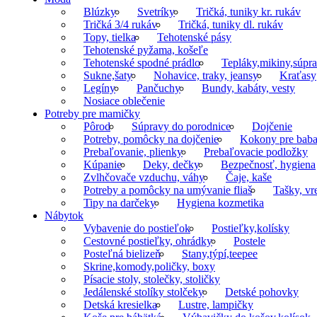
Blúzky
Svetríky
Tričká, tuniky kr. rukáv
Tričká 3/4 rukáv
Tričká, tuniky dl. rukáv
Topy, tielka
Tehotenské pásy
Tehotenské pyžama, košeľe
Tehotenské spodné prádlo
Tepláky,mikiny,súpr
Sukne,šaty
Nohavice, traky, jeansy
Kraťasy
Legíny
Pančuchy
Bundy, kabáty, vesty
Nosiace oblečenie
Potreby pre mamičky
Pôrod
Súpravy do porodnice
Dojčenie
Potreby, pomôcky na dojčenie
Kokony pre baba
Prebaľovanie, plienky
Prebaľovacie podložky
Kúpanie
Deky, dečky
Bezpečnosť, hygiena
Zvlhčovače vzduchu, váhy
Čaje, kaše
Potreby a pomôcky na umývanie fliaš
Tašky, vr
Tipy na darčeky
Hygiena kozmetika
Nábytok
Vybavenie do postieľok
Postieľky,kolísky
Cestovné postieľky, ohrádky
Postele
Posteľná bielizeň
Stany,týpí,teepee
Skrine,komody,poličky, boxy
Písacie stoly, stolečky, stoličky
Jedálenské stolíky stolčeky
Detské pohovky
Detská kresielka
Lustre, lampičky