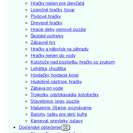
Hračky nielen pre dievčatá
Licenčné hračky, tovar
Plyšové hračky
Drevené hračky
Hracie deky, penové puzzle
Školské potreby
Zábavné hry
Hračky a nábytok na záhradu
Hračky nielen do vody
Kolotoče nad postieľku, hračky so zvukom
Lehátka, chodítka
Hojdačky, hojdacie kone
Hudobné nástroje, hračky
Zábava pri vode
Trojkolky, odstrkavadla, kolobežky
Stavebnice, lego, puzzle
Maľujeme, čítame, poznávame
Batohy, tašky pre deti, kufre
Karneval, prevleky, oslavy
Dojčenské oblečenie