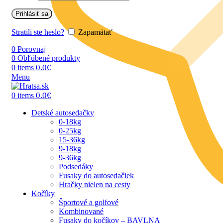
Prihlásiť sa
Stratili ste heslo?
Zapamätať
0
Porovnaj
0
Obľúbené produkty
0.0
€
0
items
Menu
0.0
€
0
items
Detské autosedačky
0-18kg
0-25kg
15-36kg
9-18kg
9-36kg
Podsedáky
Fusaky do autosedačiek
Hračky nielen na cesty
Kočíky
Športové a golfové
Kombinované
Fusaky do kočíkov – BAVLNA