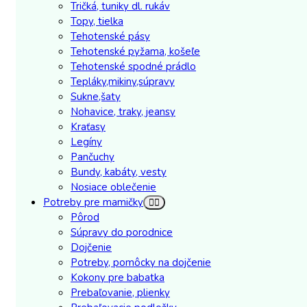
Tričká, tuniky dl. rukáv
Topy, tielka
Tehotenské pásy
Tehotenské pyžama, košeľe
Tehotenské spodné prádlo
Tepláky,mikiny,súpravy
Sukne,šaty
Nohavice, traky, jeansy
Kraťasy
Legíny
Pančuchy
Bundy, kabáty, vesty
Nosiace oblečenie
Potreby pre mamičky
Pôrod
Súpravy do porodnice
Dojčenie
Potreby, pomôcky na dojčenie
Kokony pre babatka
Prebaľovanie, plienky