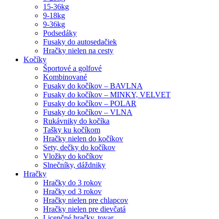
15-36kg
9-18kg
9-36kg
Podsedáky
Fusaky do autosedačiek
Hračky nielen na cesty
Kočíky
Športové a golfové
Kombinované
Fusaky do kočíkov – BAVLNA
Fusaky do kočíkov – MINKY, VELVET
Fusaky do kočíkov – POLAR
Fusaky do kočíkov – VLNA
Rukávniky do kočíka
Tašky ku kočíkom
Hračky nielen do kočíkov
Sety, dečky do kočíkov
Vložky do kočíkov
Slnečníky, dáždniky
Hračky
Hračky do 3 rokov
Hračky od 3 rokov
Hračky nielen pre chlapcov
Hračky nielen pre dievčatá
Licenčné hračky, tovar