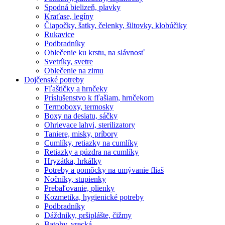
Spodná bielizeň, plavky
Kraťase, legíny
Čiapočky, šatky, čelenky, šiltovky, klobúčiky
Rukavice
Podbradníky
Oblečenie ku krstu, na slávnosť
Svetríky, svetre
Oblečenie na zimu
Dojčenské potreby
Fľaštičky a hrnčeky
Príslušenstvo k fľašiam, hrnčekom
Termoboxy, termosky
Boxy na desiatu, sáčky
Ohrievace lahvi, sterilizatory
Taniere, misky, príbory
Cumlíky, retiazky na cumlíky
Retiazky a púzdra na cumlíky
Hryzátka, hrkálky
Potreby a pomôcky na umývanie fliaš
Nočníky, stupienky
Prebaľovanie, plienky
Kozmetika, hygienické potreby
Podbradníky
Dáždniky, pršiplášte, čižmy
Batohy, vrecká