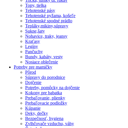
Tričká, tuniky dl. rukáv
Topy, tielka
Tehotenské pásy
Tehotenské pyžama, košeľe
Tehotenské spodné prádlo
Tepláky,mikiny,súpravy
Sukne,šaty
Nohavice, traky, jeansy
Kraťasy
Legíny
Pančuchy
Bundy, kabáty, vesty
Nosiace oblečenie
Potreby pre mamičky
Pôrod
Súpravy do porodnice
Dojčenie
Potreby, pomôcky na dojčenie
Kokony pre babatka
Prebaľovanie, plienky
Prebaľovacie podložky
Kúpanie
Deky, dečky
Bezpečnosť, hygiena
Zvlhčovače vzduchu, váhy