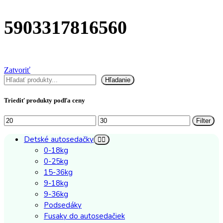
5903317816560
Zatvoriť
Hľadať
Hľadanie
Triediť produkty podľa ceny
Minimálna
Maximálna
Filter
cena
cena
Detské autosedačky
0-18kg
0-25kg
15-36kg
9-18kg
9-36kg
Podsedáky
Fusaky do autosedačiek