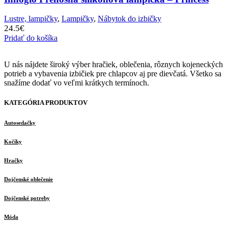
Lustre, lampičky
,
Lampičky
,
Nábytok do izbičky
24.5
€
Pridať do košíka
U nás nájdete široký výber hračiek, oblečenia, rôznych kojeneckých
potrieb a vybavenia izbičiek pre chlapcov aj pre dievčatá. Všetko sa
snažíme dodať vo veľmi krátkych termínoch.
KATEGÓRIA PRODUKTOV
Autosedačky
Kočíky
Hračky
Dojčenské oblečenie
Dojčenské potreby
Móda