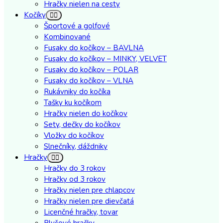
Hračky nielen na cesty
Kočíky
Športové a golfové
Kombinované
Fusaky do kočíkov – BAVLNA
Fusaky do kočíkov – MINKY, VELVET
Fusaky do kočíkov – POLAR
Fusaky do kočíkov – VLNA
Rukávniky do kočíka
Tašky ku kočíkom
Hračky nielen do kočíkov
Sety, dečky do kočíkov
Vložky do kočíkov
Slnečníky, dáždniky
Hračky
Hračky do 3 rokov
Hračky od 3 rokov
Hračky nielen pre chlapcov
Hračky nielen pre dievčatá
Licenčné hračky, tovar
Plyšové hračky