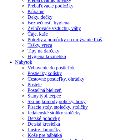
Prebaľovanie, plienky
Prebaľovacie podložky
Kúpanie
Deky, dečky
Bezpečnosť, hygiena
Zvlhčovače vzduchu, váhy
Čaje, kaše
Potreby a pomôcky na umývanie fliaš
Tašky, vreca
Tipy na darčeky
Hygiena kozmetika
Nábytok
Vybavenie do postieľok
Postieľky,kolísky
Cestovné postieľky, ohrádky
Postele
Posteľná bielizeň
Stany,týpí,teepee
Skrine,komody,poličky, boxy
Písacie stoly, stolečky, stoličky
Jedálenské stolíky stolčeky
Detské pohovky
Detská kresielka
Lustre, lampičky
Koše pre bábätká