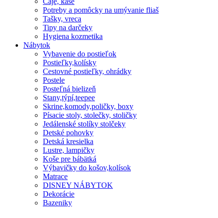
Čaje, kaše
Potreby a pomôcky na umývanie fliaš
Tašky, vreca
Tipy na darčeky
Hygiena kozmetika
Nábytok
Vybavenie do postieľok
Postieľky,kolísky
Cestovné postieľky, ohrádky
Postele
Posteľná bielizeň
Stany,týpí,teepee
Skrine,komody,poličky, boxy
Písacie stoly, stolečky, stoličky
Jedálenské stolíky stolčeky
Detské pohovky
Detská kresielka
Lustre, lampičky
Koše pre bábätká
Výbavičky do košov,kolísok
Matrace
DISNEY NÁBYTOK
Dekorácie
Bazeniky