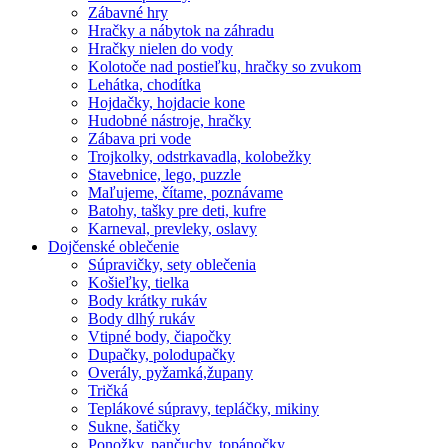
Zábavné hry
Hračky a nábytok na záhradu
Hračky nielen do vody
Kolotoče nad postieľku, hračky so zvukom
Lehátka, chodítka
Hojdačky, hojdacie kone
Hudobné nástroje, hračky
Zábava pri vode
Trojkolky, odstrkavadla, kolobežky
Stavebnice, lego, puzzle
Maľujeme, čítame, poznávame
Batohy, tašky pre deti, kufre
Karneval, prevleky, oslavy
Dojčenské oblečenie
Súpravičky, sety oblečenia
Košieľky, tielka
Body krátky rukáv
Body dlhý rukáv
Vtipné body, čiapočky
Dupačky, polodupačky
Overály, pyžamká,župany
Tričká
Teplákové súpravy, tepláčky, mikiny
Sukne, šatičky
Ponožky, pančuchy, topánočky