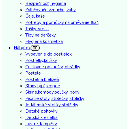
Bezpečnosť, hygiena
Zvlhčovače vzduchu, váhy
Čaje, kaše
Potreby a pomôcky na umývanie fliaš
Tašky, vreca
Tipy na darčeky
Hygiena kozmetika
Nábytok
Vybavenie do postieľok
Postieľky,kolísky
Cestovné postieľky, ohrádky
Postele
Posteľná bielizeň
Stany,týpí,teepee
Skrine,komody,poličky, boxy
Písacie stoly, stolečky, stoličky
Jedálenské stolíky stolčeky
Detské pohovky
Detská kresielka
Lustre, lampičky