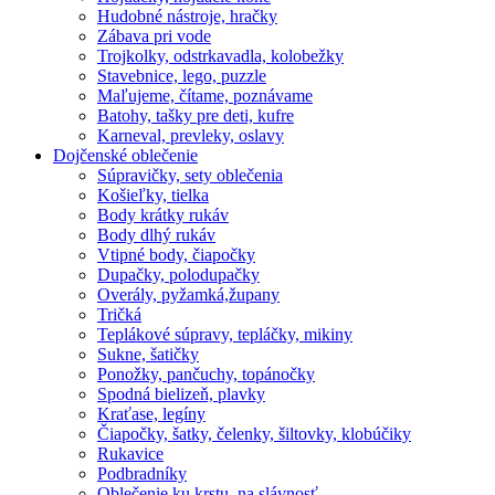
Hudobné nástroje, hračky
Zábava pri vode
Trojkolky, odstrkavadla, kolobežky
Stavebnice, lego, puzzle
Maľujeme, čítame, poznávame
Batohy, tašky pre deti, kufre
Karneval, prevleky, oslavy
Dojčenské oblečenie
Súpravičky, sety oblečenia
Košieľky, tielka
Body krátky rukáv
Body dlhý rukáv
Vtipné body, čiapočky
Dupačky, polodupačky
Overály, pyžamká,župany
Tričká
Teplákové súpravy, tepláčky, mikiny
Sukne, šatičky
Ponožky, pančuchy, topánočky
Spodná bielizeň, plavky
Kraťase, legíny
Čiapočky, šatky, čelenky, šiltovky, klobúčiky
Rukavice
Podbradníky
Oblečenie ku krstu, na slávnosť