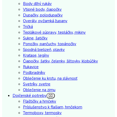
Body dlhý rukáv
Vtipné body, čiapočky
Dupačky, polodupačky
Overály, pyžamká,župany
Tričká
Teplákové súpravy, tepláčky, mikiny
Sukne, šatičky
Ponožky, pančuchy, topánočky
Spodná bielizeň, plavky
Kraťase, legíny
Čiapočky, šatky, čelenky, šiltovky, klobúčiky
Rukavice
Podbradníky
Oblečenie ku krstu, na slávnosť
Svetríky, svetre
Oblečenie na zimu
Dojčenské potreby
Fľaštičky a hrnčeky
Príslušenstvo k fľašiam, hrnčekom
Termoboxy, termosky