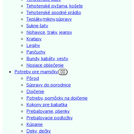
Tehotenské pyžama, košeľe
Tehotenské spodné prádlo
Tepláky,mikiny,súpravy
Sukne,šaty
Nohavice, traky, jeansy
Kraťasy
Legíny
Pančuchy
Bundy, kabáty, vesty
Nosiace oblečenie
Potreby pre mamičky
Pôrod
Súpravy do porodnice
Dojčenie
Potreby, pomôcky na dojčenie
Kokony pre babatka
Prebaľovanie, plienky
Prebaľovacie podložky
Kúpanie
Deky, dečky