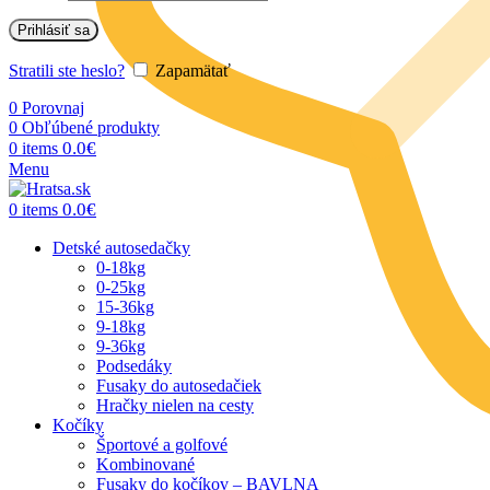
Prihlásiť sa
Stratili ste heslo?
Zapamätať
0
Porovnaj
0
Obľúbené produkty
0.0
€
0
items
Menu
0.0
€
0
items
Detské autosedačky
0-18kg
0-25kg
15-36kg
9-18kg
9-36kg
Podsedáky
Fusaky do autosedačiek
Hračky nielen na cesty
Kočíky
Športové a golfové
Kombinované
Fusaky do kočíkov – BAVLNA