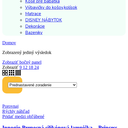
Koše pre bábätká
Výbavičky do košov,kolísok
Matrace
DISNEY NÁBYTOK
Dekorácie
Bazeniky
Domov
Zobrazený jediný výsledok
Zobraziť bočný panel
Zobraziť
9
12
18
24
Porovnaj
Rýchly náhľad
Pridať medzi obľúbené
Innogio Prenosná silikónová lampička – Princess