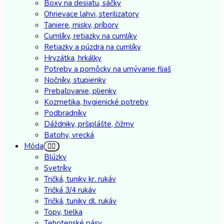
Boxy na desiatu, sáčky
Ohrievace lahvi, sterilizatory
Taniere, misky, príbory
Cumlíky, retiazky na cumlíky
Retiazky a púzdra na cumlíky
Hryzátka, hrkálky
Potreby a pomôcky na umývanie fliaš
Nočníky, stupienky
Prebaľovanie, plienky
Kozmetika, hygienické potreby
Podbradníky
Dáždniky, pršiplášte, čižmy
Batohy, vrecká
Móda
Blúzky
Svetríky
Tričká, tuniky kr. rukáv
Tričká 3/4 rukáv
Tričká, tuniky dl. rukáv
Topy, tielka
Tehotenské pásy