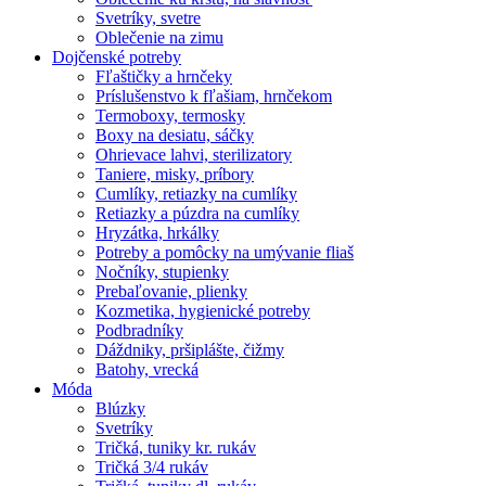
Svetríky, svetre
Oblečenie na zimu
Dojčenské potreby
Fľaštičky a hrnčeky
Príslušenstvo k fľašiam, hrnčekom
Termoboxy, termosky
Boxy na desiatu, sáčky
Ohrievace lahvi, sterilizatory
Taniere, misky, príbory
Cumlíky, retiazky na cumlíky
Retiazky a púzdra na cumlíky
Hryzátka, hrkálky
Potreby a pomôcky na umývanie fliaš
Nočníky, stupienky
Prebaľovanie, plienky
Kozmetika, hygienické potreby
Podbradníky
Dáždniky, pršiplášte, čižmy
Batohy, vrecká
Móda
Blúzky
Svetríky
Tričká, tuniky kr. rukáv
Tričká 3/4 rukáv