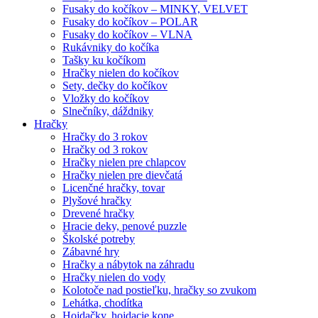
Fusaky do kočíkov – MINKY, VELVET
Fusaky do kočíkov – POLAR
Fusaky do kočíkov – VLNA
Rukávniky do kočíka
Tašky ku kočíkom
Hračky nielen do kočíkov
Sety, dečky do kočíkov
Vložky do kočíkov
Slnečníky, dáždniky
Hračky
Hračky do 3 rokov
Hračky od 3 rokov
Hračky nielen pre chlapcov
Hračky nielen pre dievčatá
Licenčné hračky, tovar
Plyšové hračky
Drevené hračky
Hracie deky, penové puzzle
Školské potreby
Zábavné hry
Hračky a nábytok na záhradu
Hračky nielen do vody
Kolotoče nad postieľku, hračky so zvukom
Lehátka, chodítka
Hojdačky, hojdacie kone