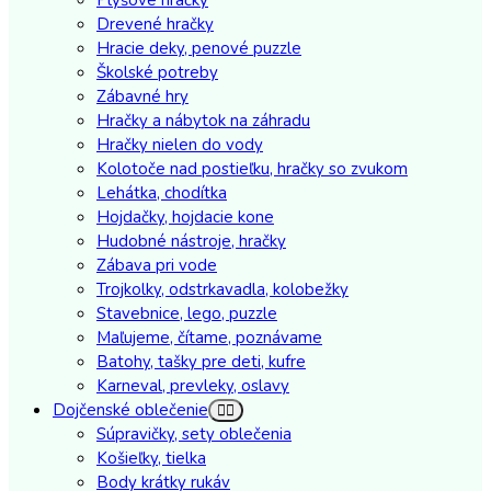
Drevené hračky
Hracie deky, penové puzzle
Školské potreby
Zábavné hry
Hračky a nábytok na záhradu
Hračky nielen do vody
Kolotoče nad postieľku, hračky so zvukom
Lehátka, chodítka
Hojdačky, hojdacie kone
Hudobné nástroje, hračky
Zábava pri vode
Trojkolky, odstrkavadla, kolobežky
Stavebnice, lego, puzzle
Maľujeme, čítame, poznávame
Batohy, tašky pre deti, kufre
Karneval, prevleky, oslavy
Dojčenské oblečenie
Súpravičky, sety oblečenia
Košieľky, tielka
Body krátky rukáv