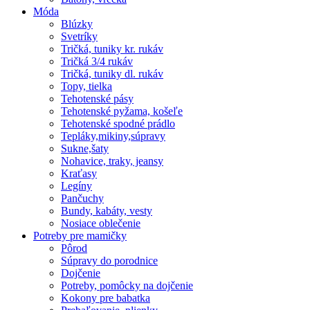
Móda
Blúzky
Svetríky
Tričká, tuniky kr. rukáv
Tričká 3/4 rukáv
Tričká, tuniky dl. rukáv
Topy, tielka
Tehotenské pásy
Tehotenské pyžama, košeľe
Tehotenské spodné prádlo
Tepláky,mikiny,súpravy
Sukne,šaty
Nohavice, traky, jeansy
Kraťasy
Legíny
Pančuchy
Bundy, kabáty, vesty
Nosiace oblečenie
Potreby pre mamičky
Pôrod
Súpravy do porodnice
Dojčenie
Potreby, pomôcky na dojčenie
Kokony pre babatka