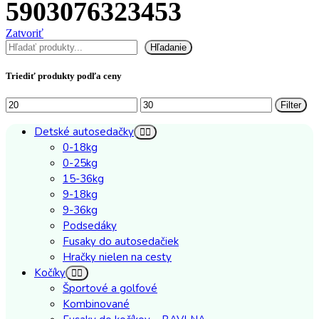
5903076323453
Zatvoriť
Hľadať
Hľadanie
Triediť produkty podľa ceny
Minimálna
Maximálna
Filter
cena
cena
Detské autosedačky
0-18kg
0-25kg
15-36kg
9-18kg
9-36kg
Podsedáky
Fusaky do autosedačiek
Hračky nielen na cesty
Kočíky
Športové a golfové
Kombinované