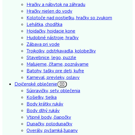
Hračky a nábytok na záhradu
Hračky nielen do vody
Kolotoče nad postieľku, hračky so zvukom
Lehátka, chodítka
Hojdačky, hojdacie kone
Hudobné nástroje, hračky
Zábava pri vode
Trojkolky, odstrkavadla, kolobežky
Stavebnice, lego, puzzle
Maľujeme, čítame, poznávame
Batohy, tašky pre deti, kufre
Karneval, prevleky, oslavy
Dojčenské oblečenie
Súpravičky, sety oblečenia
Košieľky, tielka
Body krátky rukáv
Body dlhý rukáv
Vtipné body, čiapočky
Dupačky, polodupačky
Overály, pyžamká,župany