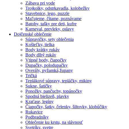
Zábava pri vode
Trojkolky, odstrkavadla, kolobežky
Stavebnice, lego, puzzle
Maľujeme, čítame, poznávame
Batohy, tašky pre deti, kufre
Karneval, prevleky, oslavy
Dojčenské oblečenie
Súpravičky, sety oblečenia
Košieľky, tielka
Body krátky rukáv
Body dlhý rukáv
Vtipné body, čiapočky
Dupačky, polodupačky
Overály, pyžamká,župany
Tričká
Teplákové súpravy, tepláčky, mikiny
Sukne, šatičky
Ponožky, pančuchy, topánočky
Spodná bielizeň, plavky
Kraťase, legíny
Čiapočky, šatky, čelenky, šiltovky, klobúčiky
Rukavice
Podbradníky
Oblečenie ku krstu, na slávnosť
Svetríky, svetre