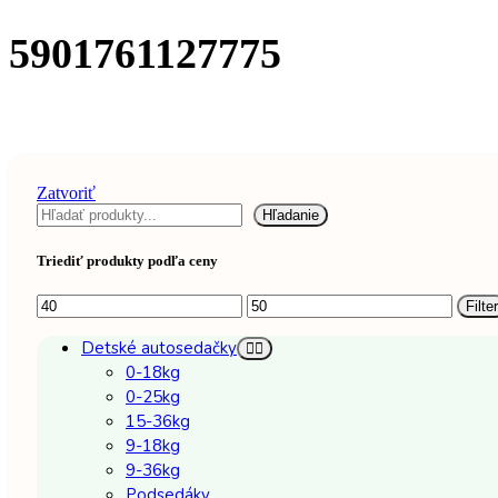
5901761127775
Zatvoriť
Hľadať
Hľadanie
Triediť produkty podľa ceny
Minimálna
Maximálna
Filter
cena
cena
Detské autosedačky
0-18kg
0-25kg
15-36kg
9-18kg
9-36kg
Podsedáky