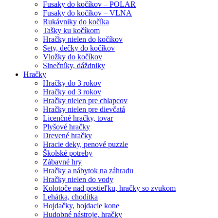
Fusaky do kočíkov – POLAR
Fusaky do kočíkov – VLNA
Rukávniky do kočíka
Tašky ku kočíkom
Hračky nielen do kočíkov
Sety, dečky do kočíkov
Vložky do kočíkov
Slnečníky, dáždniky
Hračky
Hračky do 3 rokov
Hračky od 3 rokov
Hračky nielen pre chlapcov
Hračky nielen pre dievčatá
Licenčné hračky, tovar
Plyšové hračky
Drevené hračky
Hracie deky, penové puzzle
Školské potreby
Zábavné hry
Hračky a nábytok na záhradu
Hračky nielen do vody
Kolotoče nad postieľku, hračky so zvukom
Lehátka, chodítka
Hojdačky, hojdacie kone
Hudobné nástroje, hračky