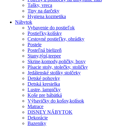
Tašky, vreca
Tipy na darčeky
Hygiena kozmetika
Nábytok
Vybavenie do postieľok
Postieľky,kolísky
Cestovné postieľky, ohrádky
Postele
Posteľná bielizeň
Stany,týpí,teepee
Skrine,komody,poličky, boxy
Písacie stoly, stolečky, stoličky
Jedálenské stolíky stolčeky
Detské pohovky
Detská kresielka
Lustre, lampičky
Koše pre bábätká
Výbavičky do košov,kolísok
Matrace
DISNEY NÁBYTOK
Dekorácie
Bazeniky