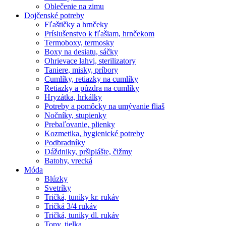
Oblečenie na zimu
Dojčenské potreby
Fľaštičky a hrnčeky
Príslušenstvo k fľašiam, hrnčekom
Termoboxy, termosky
Boxy na desiatu, sáčky
Ohrievace lahvi, sterilizatory
Taniere, misky, príbory
Cumlíky, retiazky na cumlíky
Retiazky a púzdra na cumlíky
Hryzátka, hrkálky
Potreby a pomôcky na umývanie fliaš
Nočníky, stupienky
Prebaľovanie, plienky
Kozmetika, hygienické potreby
Podbradníky
Dáždniky, pršiplášte, čižmy
Batohy, vrecká
Móda
Blúzky
Svetríky
Tričká, tuniky kr. rukáv
Tričká 3/4 rukáv
Tričká, tuniky dl. rukáv
Topy, tielka