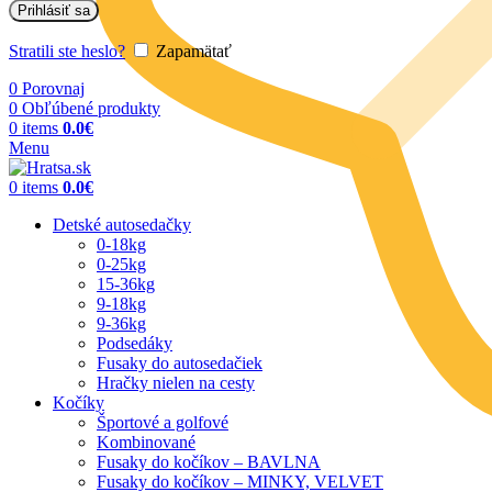
Prihlásiť sa
Stratili ste heslo?
Zapamätať
0
Porovnaj
0
Obľúbené produkty
0
items
0.0
€
Menu
0
items
0.0
€
Detské autosedačky
0-18kg
0-25kg
15-36kg
9-18kg
9-36kg
Podsedáky
Fusaky do autosedačiek
Hračky nielen na cesty
Kočíky
Športové a golfové
Kombinované
Fusaky do kočíkov – BAVLNA
Fusaky do kočíkov – MINKY, VELVET