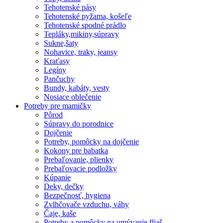
Tehotenské pásy
Tehotenské pyžama, košeľe
Tehotenské spodné prádlo
Tepláky,mikiny,súpravy
Sukne,šaty
Nohavice, traky, jeansy
Kraťasy
Legíny
Pančuchy
Bundy, kabáty, vesty
Nosiace oblečenie
Potreby pre mamičky
Pôrod
Súpravy do porodnice
Dojčenie
Potreby, pomôcky na dojčenie
Kokony pre babatka
Prebaľovanie, plienky
Prebaľovacie podložky
Kúpanie
Deky, dečky
Bezpečnosť, hygiena
Zvlhčovače vzduchu, váhy
Čaje, kaše
Potreby a pomôcky na umývanie fliaš