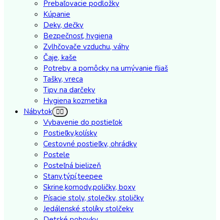
Prebaľovacie podložky
Kúpanie
Deky, dečky
Bezpečnosť, hygiena
Zvlhčovače vzduchu, váhy
Čaje, kaše
Potreby a pomôcky na umývanie fliaš
Tašky, vreca
Tipy na darčeky
Hygiena kozmetika
Nábytok
Vybavenie do postieľok
Postieľky,kolísky
Cestovné postieľky, ohrádky
Postele
Posteľná bielizeň
Stany,týpí,teepee
Skrine,komody,poličky, boxy
Písacie stoly, stolečky, stoličky
Jedálenské stolíky stolčeky
Detské pohovky