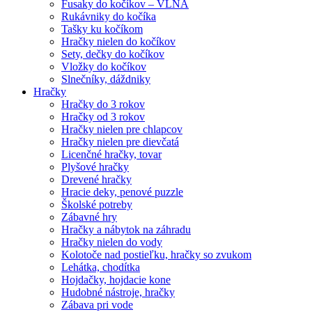
Fusaky do kočíkov – VLNA
Rukávniky do kočíka
Tašky ku kočíkom
Hračky nielen do kočíkov
Sety, dečky do kočíkov
Vložky do kočíkov
Slnečníky, dáždniky
Hračky
Hračky do 3 rokov
Hračky od 3 rokov
Hračky nielen pre chlapcov
Hračky nielen pre dievčatá
Licenčné hračky, tovar
Plyšové hračky
Drevené hračky
Hracie deky, penové puzzle
Školské potreby
Zábavné hry
Hračky a nábytok na záhradu
Hračky nielen do vody
Kolotoče nad postieľku, hračky so zvukom
Lehátka, chodítka
Hojdačky, hojdacie kone
Hudobné nástroje, hračky
Zábava pri vode