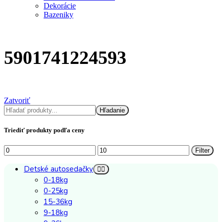
Dekorácie
Bazeniky
5901741224593
Zatvoriť
Hľadať
Hľadanie
Triediť produkty podľa ceny
Minimálna
Maximálna
Filter
cena
cena
Detské autosedačky
0-18kg
0-25kg
15-36kg
9-18kg