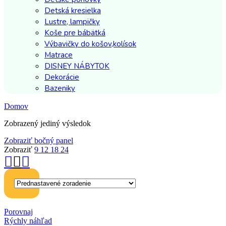
Detská kresielka
Lustre, lampičky
Koše pre bábätká
Výbavičky do košov,kolísok
Matrace
DISNEY NÁBYTOK
Dekorácie
Bazeniky
Domov
Zobrazený jediný výsledok
Zobraziť bočný panel
Zobraziť
9
12
18
24
Porovnaj
Rýchly náhľad