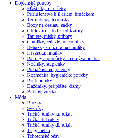
Dojčenské potreby
Fľaštičky a hrnčeky
Príslušenstvo k fľašiam, hrnčekom
Termoboxy, termosky
Boxy na desiatu, sáčky
Ohrievace lahvi, sterilizatory
Taniere, misky, príbory
Cumlíky, retiazky na cumlíky
Retiazky a púzdra na cumlíky
Hryzátka, hrkálky
Potreby a pomôcky na umývanie fliaš
Nočníky, stupienky
Prebaľovanie, plienky
Kozmetika, hygienické potreby
Podbradníky
Dáždniky, pršiplášte, čižmy
Batohy, vrecká
Móda
Blúzky
Svetríky
Tričká, tuniky kr. rukáv
Tričká 3/4 rukáv
Tričká, tuniky dl. rukáv
Topy, tielka
Tehotenské pásy