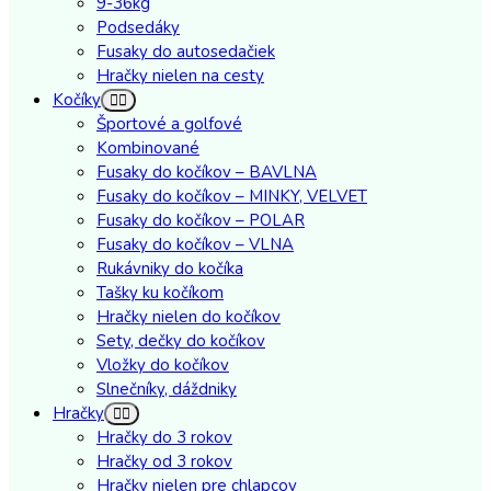
9-36kg
Podsedáky
Fusaky do autosedačiek
Hračky nielen na cesty
Kočíky
Športové a golfové
Kombinované
Fusaky do kočíkov – BAVLNA
Fusaky do kočíkov – MINKY, VELVET
Fusaky do kočíkov – POLAR
Fusaky do kočíkov – VLNA
Rukávniky do kočíka
Tašky ku kočíkom
Hračky nielen do kočíkov
Sety, dečky do kočíkov
Vložky do kočíkov
Slnečníky, dáždniky
Hračky
Hračky do 3 rokov
Hračky od 3 rokov
Hračky nielen pre chlapcov