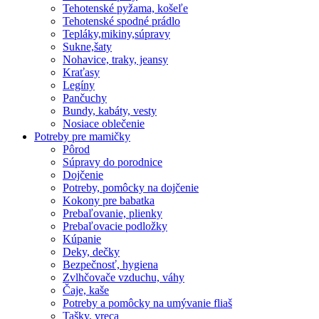
Tehotenské pyžama, košeľe
Tehotenské spodné prádlo
Tepláky,mikiny,súpravy
Sukne,šaty
Nohavice, traky, jeansy
Kraťasy
Legíny
Pančuchy
Bundy, kabáty, vesty
Nosiace oblečenie
Potreby pre mamičky
Pôrod
Súpravy do porodnice
Dojčenie
Potreby, pomôcky na dojčenie
Kokony pre babatka
Prebaľovanie, plienky
Prebaľovacie podložky
Kúpanie
Deky, dečky
Bezpečnosť, hygiena
Zvlhčovače vzduchu, váhy
Čaje, kaše
Potreby a pomôcky na umývanie fliaš
Tašky, vreca