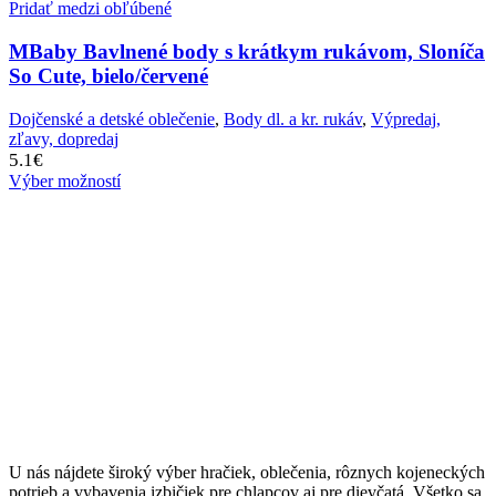
Pridať medzi obľúbené
MBaby Bavlnené body s krátkym rukávom, Sloníča
So Cute, bielo/červené
Dojčenské a detské oblečenie
,
Body dl. a kr. rukáv
,
Výpredaj,
zľavy, dopredaj
5.1
€
Výber možností
U nás nájdete široký výber hračiek, oblečenia, rôznych kojeneckých
potrieb a vybavenia izbičiek pre chlapcov aj pre dievčatá. Všetko sa