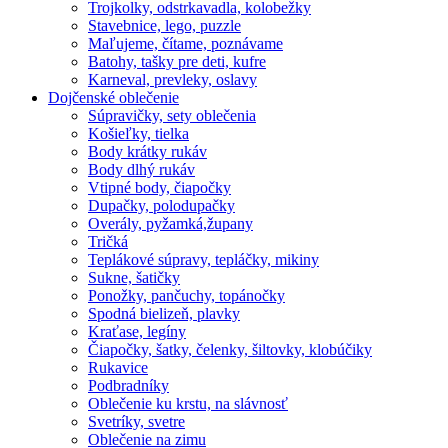
Trojkolky, odstrkavadla, kolobežky
Stavebnice, lego, puzzle
Maľujeme, čítame, poznávame
Batohy, tašky pre deti, kufre
Karneval, prevleky, oslavy
Dojčenské oblečenie
Súpravičky, sety oblečenia
Košieľky, tielka
Body krátky rukáv
Body dlhý rukáv
Vtipné body, čiapočky
Dupačky, polodupačky
Overály, pyžamká,župany
Tričká
Teplákové súpravy, tepláčky, mikiny
Sukne, šatičky
Ponožky, pančuchy, topánočky
Spodná bielizeň, plavky
Kraťase, legíny
Čiapočky, šatky, čelenky, šiltovky, klobúčiky
Rukavice
Podbradníky
Oblečenie ku krstu, na slávnosť
Svetríky, svetre
Oblečenie na zimu