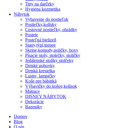
Tipy na darčeky
Hygiena kozmetika
Nábytok
Vybavenie do postieľok
Postieľky,kolísky
Cestovné postieľky, ohrádky
Postele
Posteľná bielizeň
Stany,týpí,teepee
Skrine,komody,poličky, boxy
Písacie stoly, stolečky, stoličky
Jedálenské stolíky stolčeky
Detské pohovky
Detská kresielka
Lustre, lampičky
Koše pre bábätká
Výbavičky do košov,kolísok
Matrace
DISNEY NÁBYTOK
Dekorácie
Bazeniky
Domov
Blog
O nás