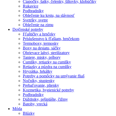
Čiapočky, šatky, čelenky, šiltovky, klobúčiky
Rukavice
Podbradníky
Oblečenie ku krstu, na slávnosť
Svetríky, svetre
Oblečenie na zimu
Dojčenské potreby
Fľaštičky a hrnčeky
Príslušenstvo k fľašiam, hrnčekom
Termoboxy, termosky
Boxy na desiatu, sáčky
Ohrievace lahvi, sterilizatory
Taniere, misky, príbory
Cumlíky, retiazky na cumlíky
Retiazky a púzdra na cumlíky
Hryzátka, hrkálky
Potreby a pomôcky na umývanie fliaš
Nočníky, stupienky
Prebaľovanie, plienky
Kozmetika, hygienické potreby
Podbradníky
Dáždniky, pršiplášte, čižmy
Batohy, vrecká
Móda
Blúzky