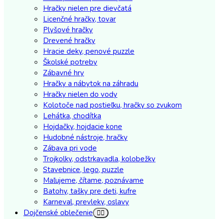
Hračky nielen pre dievčatá
Licenčné hračky, tovar
Plyšové hračky
Drevené hračky
Hracie deky, penové puzzle
Školské potreby
Zábavné hry
Hračky a nábytok na záhradu
Hračky nielen do vody
Kolotoče nad postieľku, hračky so zvukom
Lehátka, chodítka
Hojdačky, hojdacie kone
Hudobné nástroje, hračky
Zábava pri vode
Trojkolky, odstrkavadla, kolobežky
Stavebnice, lego, puzzle
Maľujeme, čítame, poznávame
Batohy, tašky pre deti, kufre
Karneval, prevleky, oslavy
Dojčenské oblečenie