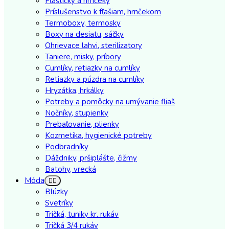
Fľaštičky a hrnčeky
Príslušenstvo k fľašiam, hrnčekom
Termoboxy, termosky
Boxy na desiatu, sáčky
Ohrievace lahvi, sterilizatory
Taniere, misky, príbory
Cumlíky, retiazky na cumlíky
Retiazky a púzdra na cumlíky
Hryzátka, hrkálky
Potreby a pomôcky na umývanie fliaš
Nočníky, stupienky
Prebaľovanie, plienky
Kozmetika, hygienické potreby
Podbradníky
Dáždniky, pršiplášte, čižmy
Batohy, vrecká
Móda
Blúzky
Svetríky
Tričká, tuniky kr. rukáv
Tričká 3/4 rukáv