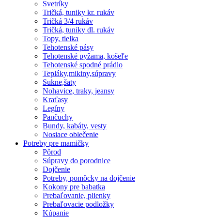
Svetríky
Tričká, tuniky kr. rukáv
Tričká 3/4 rukáv
Tričká, tuniky dl. rukáv
Topy, tielka
Tehotenské pásy
Tehotenské pyžama, košeľe
Tehotenské spodné prádlo
Tepláky,mikiny,súpravy
Sukne,šaty
Nohavice, traky, jeansy
Kraťasy
Legíny
Pančuchy
Bundy, kabáty, vesty
Nosiace oblečenie
Potreby pre mamičky
Pôrod
Súpravy do porodnice
Dojčenie
Potreby, pomôcky na dojčenie
Kokony pre babatka
Prebaľovanie, plienky
Prebaľovacie podložky
Kúpanie