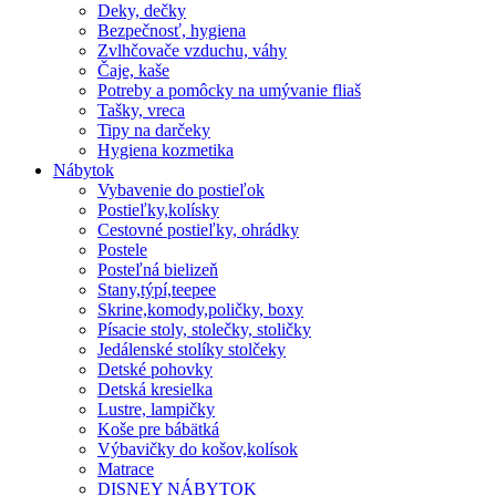
Deky, dečky
Bezpečnosť, hygiena
Zvlhčovače vzduchu, váhy
Čaje, kaše
Potreby a pomôcky na umývanie fliaš
Tašky, vreca
Tipy na darčeky
Hygiena kozmetika
Nábytok
Vybavenie do postieľok
Postieľky,kolísky
Cestovné postieľky, ohrádky
Postele
Posteľná bielizeň
Stany,týpí,teepee
Skrine,komody,poličky, boxy
Písacie stoly, stolečky, stoličky
Jedálenské stolíky stolčeky
Detské pohovky
Detská kresielka
Lustre, lampičky
Koše pre bábätká
Výbavičky do košov,kolísok
Matrace
DISNEY NÁBYTOK