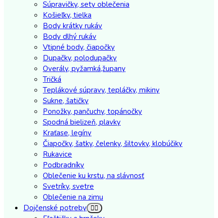
Súpravičky, sety oblečenia
Košieľky, tielka
Body krátky rukáv
Body dlhý rukáv
Vtipné body, čiapočky
Dupačky, polodupačky
Overály, pyžamká,župany
Tričká
Teplákové súpravy, tepláčky, mikiny
Sukne, šatičky
Ponožky, pančuchy, topánočky
Spodná bielizeň, plavky
Kraťase, legíny
Čiapočky, šatky, čelenky, šiltovky, klobúčiky
Rukavice
Podbradníky
Oblečenie ku krstu, na slávnosť
Svetríky, svetre
Oblečenie na zimu
Dojčenské potreby