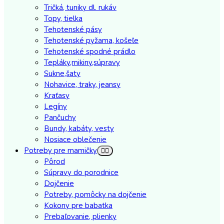
Tričká, tuniky dl. rukáv
Topy, tielka
Tehotenské pásy
Tehotenské pyžama, košeľe
Tehotenské spodné prádlo
Tepláky,mikiny,súpravy
Sukne,šaty
Nohavice, traky, jeansy
Kraťasy
Legíny
Pančuchy
Bundy, kabáty, vesty
Nosiace oblečenie
Potreby pre mamičky
Pôrod
Súpravy do porodnice
Dojčenie
Potreby, pomôcky na dojčenie
Kokony pre babatka
Prebaľovanie, plienky