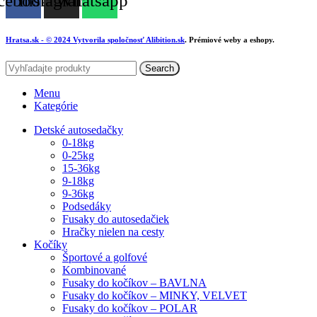
cebook
Instagram
Whatsapp
Hratsa.sk
- © 2024 Vytvorila spoločnosť
Alibition.sk
. Prémiové weby a eshopy.
Search
Menu
Kategórie
Detské autosedačky
0-18kg
0-25kg
15-36kg
9-18kg
9-36kg
Podsedáky
Fusaky do autosedačiek
Hračky nielen na cesty
Kočíky
Športové a golfové
Kombinované
Fusaky do kočíkov – BAVLNA
Fusaky do kočíkov – MINKY, VELVET
Fusaky do kočíkov – POLAR