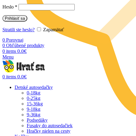
Heslo
*
Prihlásiť sa
Stratili ste heslo?
Zapamätať
0
Porovnaj
0
Obľúbené produkty
0.0
€
0
items
Menu
0.0
€
0
items
Detské autosedačky
0-18kg
0-25kg
15-36kg
9-18kg
9-36kg
Podsedáky
Fusaky do autosedačiek
Hračky nielen na cesty