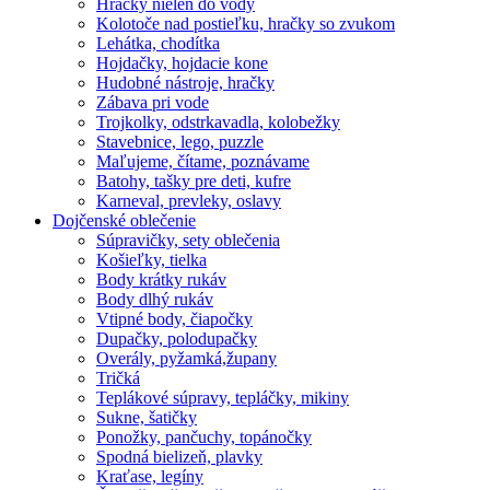
Hračky nielen do vody
Kolotoče nad postieľku, hračky so zvukom
Lehátka, chodítka
Hojdačky, hojdacie kone
Hudobné nástroje, hračky
Zábava pri vode
Trojkolky, odstrkavadla, kolobežky
Stavebnice, lego, puzzle
Maľujeme, čítame, poznávame
Batohy, tašky pre deti, kufre
Karneval, prevleky, oslavy
Dojčenské oblečenie
Súpravičky, sety oblečenia
Košieľky, tielka
Body krátky rukáv
Body dlhý rukáv
Vtipné body, čiapočky
Dupačky, polodupačky
Overály, pyžamká,župany
Tričká
Teplákové súpravy, tepláčky, mikiny
Sukne, šatičky
Ponožky, pančuchy, topánočky
Spodná bielizeň, plavky
Kraťase, legíny