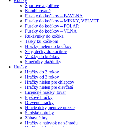
Kočíky
Športové a golfové
Kombinované
Fusaky do kočíkov – BAVLNA
Fusaky do kočíkov – MINKY, VELVET
Fusaky do kočíkov – POLAR
Fusaky do kočíkov – VLNA
Rukávniky do kočíka
Tašky ku kočíkom
Hračky nielen do kočíkov
Sety, dečky do kočíkov
Vložky do kočíkov
Slnečníky, dáždniky
Hračky
Hračky do 3 rokov
Hračky od 3 rokov
Hračky nielen pre chlapcov
Hračky nielen pre dievčatá
Licenčné hračky, tovar
Plyšové hračky
Drevené hračky
Hracie deky, penové puzzle
Školské potreby
Zábavné hry
Hračky a nábytok na záhradu