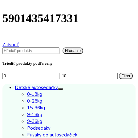
5901435417331
Zatvoriť
Hľadať
Hľadanie
Triediť produkty podľa ceny
Minimálna
Maximálna
Filter
cena
cena
Detské autosedačky
0-18kg
0-25kg
15-36kg
9-18kg
9-36kg
Podsedáky
Fusaky do autosedačiek