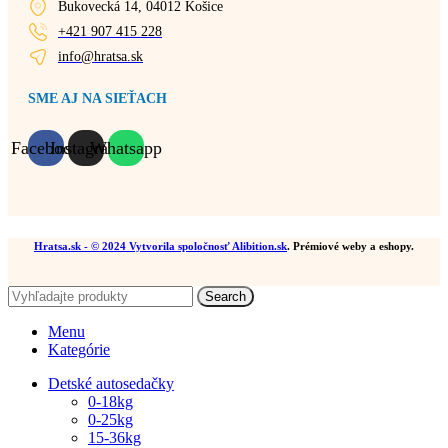
Bukovecká 14, 04012 Košice
+421 907 415 228
info@hratsa.sk
SME AJ NA SIEŤACH
Facebook
Instagram
Whatsapp
Hratsa.sk
- © 2024 Vytvorila spoločnosť
Alibition.sk
. Prémiové weby a eshopy.
Search
Menu
Kategórie
Detské autosedačky
0-18kg
0-25kg
15-36kg