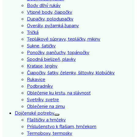
Body dlhý rukáv
Vtipné body, čiapočky
Dupačky, polodupačky
Overály, pyžamká,župany
Tričká
Teplákové súpravy, tepláčky, mikiny
Sukne, šatičky
Ponožky, pančuchy, topánočky
Spodná bielizeň, plavky
Kraťase, legíny
Čiapočky, šatky, čelenky, šiltovky, klobúčiky
Rukavice
Podbradníky
Oblečenie ku krstu, na slávnosť
Svetríky, svetre
Oblečenie na zimu
Dojčenské potreby
Fľaštičky a hrnčeky
Príslušenstvo k fľašiam, hrnčekom
Termoboxy, termosky