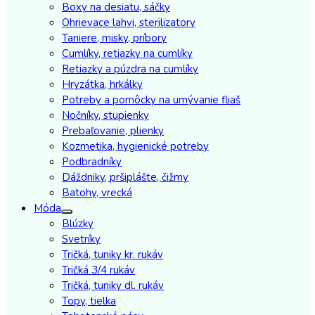
Boxy na desiatu, sáčky
Ohrievace lahvi, sterilizatory
Taniere, misky, príbory
Cumlíky, retiazky na cumlíky
Retiazky a púzdra na cumlíky
Hryzátka, hrkálky
Potreby a pomôcky na umývanie fliaš
Nočníky, stupienky
Prebaľovanie, plienky
Kozmetika, hygienické potreby
Podbradníky
Dáždniky, pršiplášte, čižmy
Batohy, vrecká
Móda
Blúzky
Svetríky
Tričká, tuniky kr. rukáv
Tričká 3/4 rukáv
Tričká, tuniky dl. rukáv
Topy, tielka