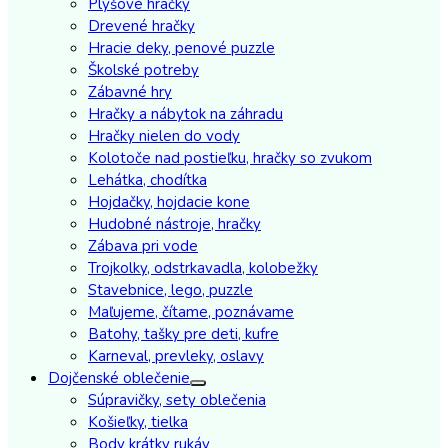
Plyšové hračky
Drevené hračky
Hracie deky, penové puzzle
Školské potreby
Zábavné hry
Hračky a nábytok na záhradu
Hračky nielen do vody
Kolotoče nad postieľku, hračky so zvukom
Lehátka, chodítka
Hojdačky, hojdacie kone
Hudobné nástroje, hračky
Zábava pri vode
Trojkolky, odstrkavadla, kolobežky
Stavebnice, lego, puzzle
Maľujeme, čítame, poznávame
Batohy, tašky pre deti, kufre
Karneval, prevleky, oslavy
Dojčenské oblečenie
Súpravičky, sety oblečenia
Košieľky, tielka
Body krátky rukáv