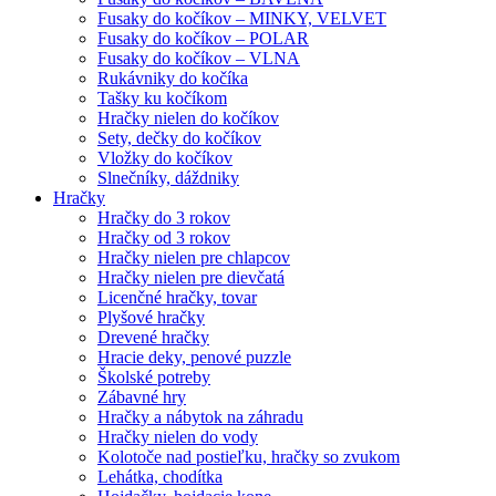
Fusaky do kočíkov – MINKY, VELVET
Fusaky do kočíkov – POLAR
Fusaky do kočíkov – VLNA
Rukávniky do kočíka
Tašky ku kočíkom
Hračky nielen do kočíkov
Sety, dečky do kočíkov
Vložky do kočíkov
Slnečníky, dáždniky
Hračky
Hračky do 3 rokov
Hračky od 3 rokov
Hračky nielen pre chlapcov
Hračky nielen pre dievčatá
Licenčné hračky, tovar
Plyšové hračky
Drevené hračky
Hracie deky, penové puzzle
Školské potreby
Zábavné hry
Hračky a nábytok na záhradu
Hračky nielen do vody
Kolotoče nad postieľku, hračky so zvukom
Lehátka, chodítka