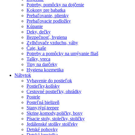
Potreby, pomôcky na dojčenie
Kokony pre babatka
Prebaľovanie, plienky
Prebaľovacie podložky
Kúpanie
Deky, dečky
Bezpečnosť, hygiena
Zvlhčovače vzduchu, váhy
Čaje, kaše
Potreby a pomôcky na umývanie fliaš
Tašky, vreca
Tipy na darčeky
Hygiena kozmetika
Nábytok
Vybavenie do postieľok
Postieľky,kolísky
Cestovné postieľky, ohrádky
Postele
Posteľná bielizeň
Stany,týpí,teepee
Skrine,komody,poličky, boxy
Písacie stoly, stolečky, stoličky
Jedálenské stolíky stolčeky
Detské pohovky
Detská kresielka