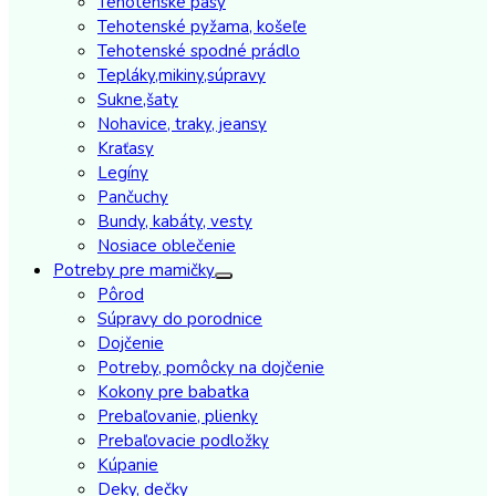
Tehotenské pásy
Tehotenské pyžama, košeľe
Tehotenské spodné prádlo
Tepláky,mikiny,súpravy
Sukne,šaty
Nohavice, traky, jeansy
Kraťasy
Legíny
Pančuchy
Bundy, kabáty, vesty
Nosiace oblečenie
Potreby pre mamičky
Pôrod
Súpravy do porodnice
Dojčenie
Potreby, pomôcky na dojčenie
Kokony pre babatka
Prebaľovanie, plienky
Prebaľovacie podložky
Kúpanie
Deky, dečky