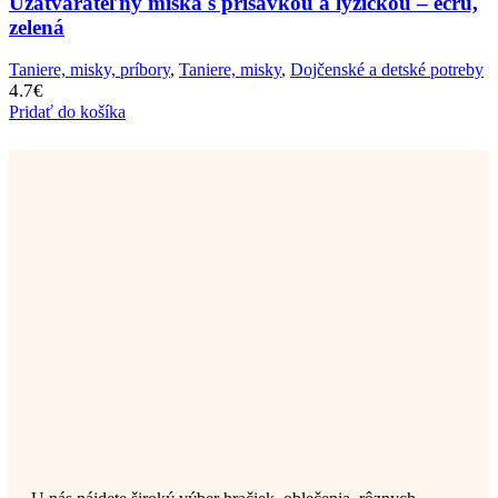
Uzatvárateľný miska s prísavkou a lyžičkou – ecru,
zelená
Taniere, misky, príbory
,
Taniere, misky
,
Dojčenské a detské potreby
4.7
€
Pridať do košíka