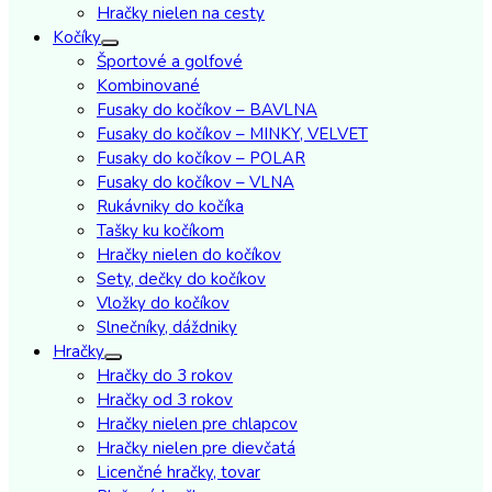
Hračky nielen na cesty
Kočíky
Športové a golfové
Kombinované
Fusaky do kočíkov – BAVLNA
Fusaky do kočíkov – MINKY, VELVET
Fusaky do kočíkov – POLAR
Fusaky do kočíkov – VLNA
Rukávniky do kočíka
Tašky ku kočíkom
Hračky nielen do kočíkov
Sety, dečky do kočíkov
Vložky do kočíkov
Slnečníky, dáždniky
Hračky
Hračky do 3 rokov
Hračky od 3 rokov
Hračky nielen pre chlapcov
Hračky nielen pre dievčatá
Licenčné hračky, tovar