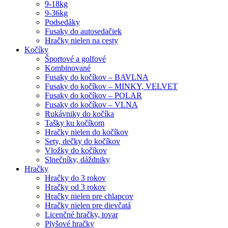
9-18kg
9-36kg
Podsedáky
Fusaky do autosedačiek
Hračky nielen na cesty
Kočíky
Športové a golfové
Kombinované
Fusaky do kočíkov – BAVLNA
Fusaky do kočíkov – MINKY, VELVET
Fusaky do kočíkov – POLAR
Fusaky do kočíkov – VLNA
Rukávniky do kočíka
Tašky ku kočíkom
Hračky nielen do kočíkov
Sety, dečky do kočíkov
Vložky do kočíkov
Slnečníky, dáždniky
Hračky
Hračky do 3 rokov
Hračky od 3 rokov
Hračky nielen pre chlapcov
Hračky nielen pre dievčatá
Licenčné hračky, tovar
Plyšové hračky