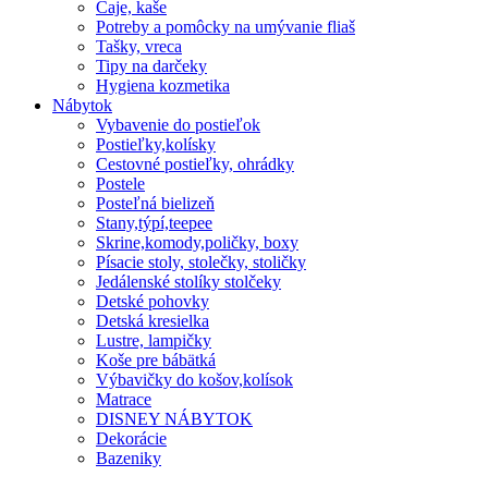
Čaje, kaše
Potreby a pomôcky na umývanie fliaš
Tašky, vreca
Tipy na darčeky
Hygiena kozmetika
Nábytok
Vybavenie do postieľok
Postieľky,kolísky
Cestovné postieľky, ohrádky
Postele
Posteľná bielizeň
Stany,týpí,teepee
Skrine,komody,poličky, boxy
Písacie stoly, stolečky, stoličky
Jedálenské stolíky stolčeky
Detské pohovky
Detská kresielka
Lustre, lampičky
Koše pre bábätká
Výbavičky do košov,kolísok
Matrace
DISNEY NÁBYTOK
Dekorácie
Bazeniky