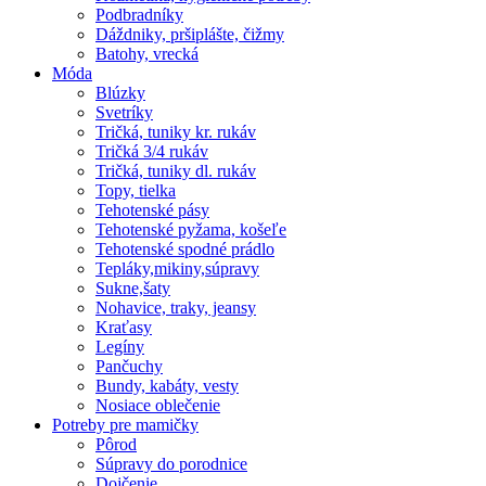
Podbradníky
Dáždniky, pršiplášte, čižmy
Batohy, vrecká
Móda
Blúzky
Svetríky
Tričká, tuniky kr. rukáv
Tričká 3/4 rukáv
Tričká, tuniky dl. rukáv
Topy, tielka
Tehotenské pásy
Tehotenské pyžama, košeľe
Tehotenské spodné prádlo
Tepláky,mikiny,súpravy
Sukne,šaty
Nohavice, traky, jeansy
Kraťasy
Legíny
Pančuchy
Bundy, kabáty, vesty
Nosiace oblečenie
Potreby pre mamičky
Pôrod
Súpravy do porodnice
Dojčenie