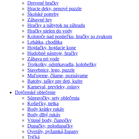
Drevené hračky
Hracie deky, penové puzzle
Školské potreby
Zábavné hry
Hračky a nábytok na záhradu
Hračky nielen do vody
Kolotoče nad postieľku, hračky so zvukom
Lehátka, chodítka
Hojdačky, hojdacie kone
Hudobné nástroje, hračky
Zábava pri vode
Trojkolky, odstrkavadla, kolobežky
Stavebnice, lego, puzzle
Maľujeme, čítame, poznávame
Batohy, tašky pre deti, kufre
Karneval, prevleky, oslavy
Dojčenské oblečenie
Súpravičky, sety oblečenia
Košieľky, tielka
Body krátky rukáv
Body dlhý rukáv
Vtipné body, čiapočky
Dupačky, polodupačky
Overály, pyžamká,župany
Tričká