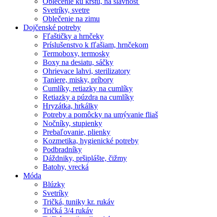
Oblečenie ku krstu, na slávnosť
Svetríky, svetre
Oblečenie na zimu
Dojčenské potreby
Fľaštičky a hrnčeky
Príslušenstvo k fľašiam, hrnčekom
Termoboxy, termosky
Boxy na desiatu, sáčky
Ohrievace lahvi, sterilizatory
Taniere, misky, príbory
Cumlíky, retiazky na cumlíky
Retiazky a púzdra na cumlíky
Hryzátka, hrkálky
Potreby a pomôcky na umývanie fliaš
Nočníky, stupienky
Prebaľovanie, plienky
Kozmetika, hygienické potreby
Podbradníky
Dáždniky, pršiplášte, čižmy
Batohy, vrecká
Móda
Blúzky
Svetríky
Tričká, tuniky kr. rukáv
Tričká 3/4 rukáv