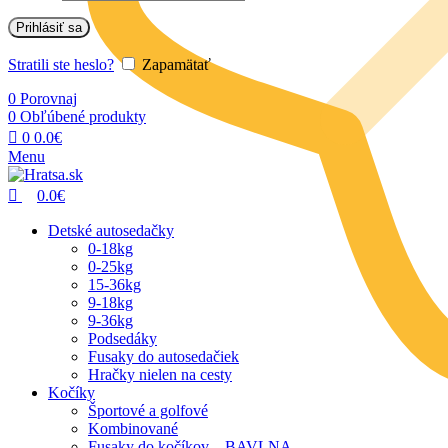
Prihlásiť sa
Stratili ste heslo?
Zapamätať
0
Porovnaj
0
Obľúbené produkty
0
0.0
€
Menu
0.0
€
Detské autosedačky
0-18kg
0-25kg
15-36kg
9-18kg
9-36kg
Podsedáky
Fusaky do autosedačiek
Hračky nielen na cesty
Kočíky
Športové a golfové
Kombinované
Fusaky do kočíkov – BAVLNA