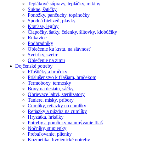
Teplákové súpravy, tepláčky, mikiny
Sukne, šatičky
Ponožky, pančuchy, topánočky
Spodná bielizeň, plavky
Kraťase, legíny
Čiapočky, šatky, čelenky, šiltovky, klobúčiky
Rukavice
Podbradníky
Oblečenie ku krstu, na slávnosť
Svetríky, svetre
Oblečenie na zimu
Dojčenské potreby
Fľaštičky a hrnčeky
Príslušenstvo k fľašiam, hrnčekom
Termoboxy, termosky
Boxy na desiatu, sáčky
Ohrievace lahvi, sterilizatory
Taniere, misky, príbory
Cumlíky, retiazky na cumlíky
Retiazky a púzdra na cumlíky
Hryzátka, hrkálky
Potreby a pomôcky na umývanie fliaš
Nočníky, stupienky
Prebaľovanie, plienky
Kozmetika, hygienické potreby