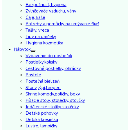
Bezpečnosť, hygiena
Zvlhčovače vzduchu, váhy
Čaje, kaše
Potreby a pomôcky na umývanie fliaš
Tašky, vreca
Tipy na darčeky
Hygiena kozmetika
Nábytok
Vybavenie do postieľok
Postieľky,kolísky
Cestovné postieľky, ohrádky
Postele
Posteľná bielizeň
Stany,týpí,teepee
Skrine,komody,poličky, boxy
Písacie stoly, stolečky, stoličky
Jedálenské stolíky stolčeky
Detské pohovky
Detská kresielka
Lustre, lampičky