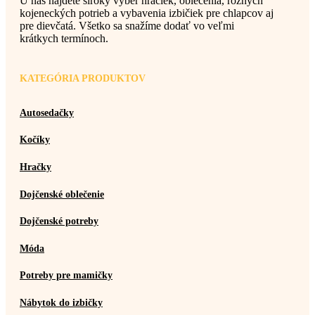
U nás nájdete široký výber hračiek, oblečenia, rôznych
kojeneckých potrieb a vybavenia izbičiek pre chlapcov aj
pre dievčatá. Všetko sa snažíme dodať vo veľmi
krátkych termínoch.
KATEGÓRIA PRODUKTOV
Autosedačky
Kočíky
Hračky
Dojčenské oblečenie
Dojčenské potreby
Móda
Potreby pre mamičky
Nábytok do izbičky