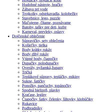
Hojdačky, hojdacie kone
Hudobné nástroje, hračky
Zábava pri vode
Trojkolky, odstrkavadla, kolobežky
Stavebnice, lego, puzzle
Maľujeme, čítame, poznávame
Batohy, tašky pre deti, kufre
Karneval, prevleky, oslavy
Dojčenské oblečenie
Súpravičky, sety oblečenia
Košieľky, tielka
Body krátky rukáv
Body dlhý rukáv
Vtipné body, čiapočky
Dupačky, polodupačky
Overály, pyžamká,župany
Tričká
Teplákové súpravy, tepláčky, mikiny
Sukne, šatičky
Ponožky, pančuchy, topánočky
Spodná bielizeň, plavky
Kraťase, legíny
Čiapočky, šatky, čelenky, šiltovky, klobúčiky
Rukavice
Podbradníky