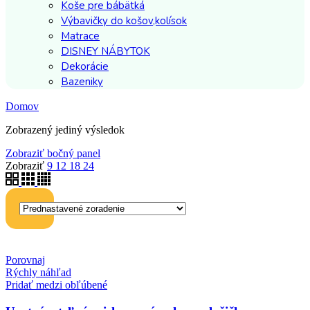
Koše pre bábätká
Výbavičky do košov,kolísok
Matrace
DISNEY NÁBYTOK
Dekorácie
Bazeniky
Domov
Zobrazený jediný výsledok
Zobraziť bočný panel
Zobraziť
9
12
18
24
Porovnaj
Rýchly náhľad
Pridať medzi obľúbené