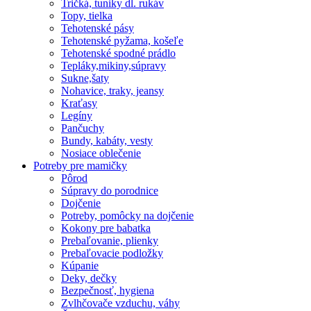
Tričká, tuniky dl. rukáv
Topy, tielka
Tehotenské pásy
Tehotenské pyžama, košeľe
Tehotenské spodné prádlo
Tepláky,mikiny,súpravy
Sukne,šaty
Nohavice, traky, jeansy
Kraťasy
Legíny
Pančuchy
Bundy, kabáty, vesty
Nosiace oblečenie
Potreby pre mamičky
Pôrod
Súpravy do porodnice
Dojčenie
Potreby, pomôcky na dojčenie
Kokony pre babatka
Prebaľovanie, plienky
Prebaľovacie podložky
Kúpanie
Deky, dečky
Bezpečnosť, hygiena
Zvlhčovače vzduchu, váhy