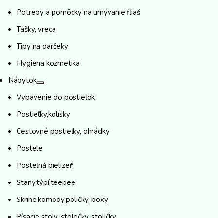
Potreby a pomôcky na umývanie fliaš
Tašky, vreca
Tipy na darčeky
Hygiena kozmetika
Nábytok
Vybavenie do postieľok
Postieľky,kolísky
Cestovné postieľky, ohrádky
Postele
Posteľná bielizeň
Stany,týpí,teepee
Skrine,komody,poličky, boxy
Písacie stoly, stolečky, stoličky