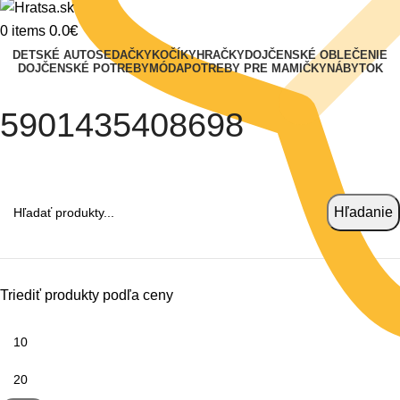
0.0
€
0
items
DETSKÉ AUTOSEDAČKY
KOČÍKY
HRAČKY
DOJČENSKÉ OBLEČENIE
DOJČENSKÉ POTREBY
MÓDA
POTREBY PRE MAMIČKY
NÁBYTOK
5901435408698
Hľadať
Hľadanie
Triediť produkty podľa ceny
Minimálna
cena
Maximálna
cena