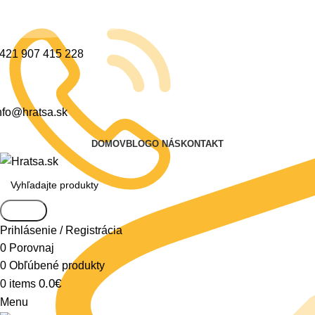
421 907 415 228
nfo@hratsa.sk
DOMOV
BLOG
O NÁS
KONTAKT
Search
Prihlásenie / Registrácia
0
Porovnaj
0
Obľúbené produkty
0.0
€
0
items
Menu