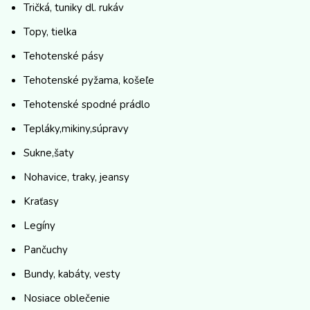
Tričká, tuniky dl. rukáv
Topy, tielka
Tehotenské pásy
Tehotenské pyžama, košeľe
Tehotenské spodné prádlo
Tepláky,mikiny,súpravy
Sukne,šaty
Nohavice, traky, jeansy
Kraťasy
Legíny
Pančuchy
Bundy, kabáty, vesty
Nosiace oblečenie