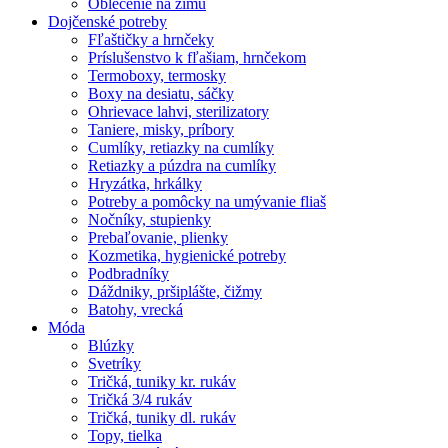
Oblečenie na zimu
Dojčenské potreby
Fľaštičky a hrnčeky
Príslušenstvo k fľašiam, hrnčekom
Termoboxy, termosky
Boxy na desiatu, sáčky
Ohrievace lahvi, sterilizatory
Taniere, misky, príbory
Cumlíky, retiazky na cumlíky
Retiazky a púzdra na cumlíky
Hryzátka, hrkálky
Potreby a pomôcky na umývanie fliaš
Nočníky, stupienky
Prebaľovanie, plienky
Kozmetika, hygienické potreby
Podbradníky
Dáždniky, pršiplášte, čižmy
Batohy, vrecká
Móda
Blúzky
Svetríky
Tričká, tuniky kr. rukáv
Tričká 3/4 rukáv
Tričká, tuniky dl. rukáv
Topy, tielka