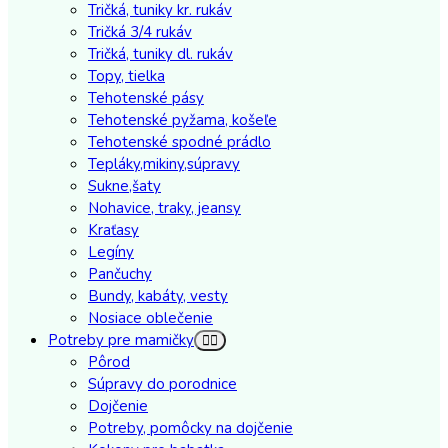
Tričká, tuniky kr. rukáv
Tričká 3/4 rukáv
Tričká, tuniky dl. rukáv
Topy, tielka
Tehotenské pásy
Tehotenské pyžama, košeľe
Tehotenské spodné prádlo
Tepláky,mikiny,súpravy
Sukne,šaty
Nohavice, traky, jeansy
Kraťasy
Legíny
Pančuchy
Bundy, kabáty, vesty
Nosiace oblečenie
Potreby pre mamičky
Pôrod
Súpravy do porodnice
Dojčenie
Potreby, pomôcky na dojčenie