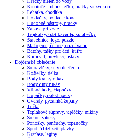
Hračky nielen do vody
Kolotoče nad postieľku, hračky so zvukom
Lehátka, chodítka
Hojdačky, hojdacie kone
Hudobné nástroje, hračky
Zábava pri vode
Trojkolky, odstrkavadla, kolobežky
Stavebnice, lego, puzzle
Maľujeme, čítame, poznávame
Batohy, tašky pre deti, kufre
Karneval, prevleky, oslavy
Dojčenské oblečenie
Súpravičky, sety oblečenia
Košieľky, tielka
Body krátky rukáv
Body dlhý rukáv
Vtipné body, čiapočky
Dupačky, polodupačky
Overály, pyžamká,župany
Tričká
Teplákové súpravy, tepláčky, mikiny
Sukne, šatičky
Ponožky, pančuchy, topánočky
Spodná bielizeň, plavky
Kraťase, legíny