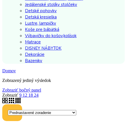
Jedálenské stolíky stolčeky
Detské pohovky
Detská kresielka
Lustre, lampičky
Koše pre bábätká
Výbavičky do košov,kolísok
Matrace
DISNEY NÁBYTOK
Dekorácie
Bazeniky
Domov
Zobrazený jediný výsledok
Zobraziť bočný panel
Zobraziť
9
12
18
24