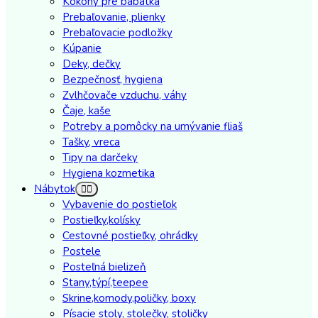
Kokony pre babatka
Prebaľovanie, plienky
Prebaľovacie podložky
Kúpanie
Deky, dečky
Bezpečnosť, hygiena
Zvlhčovače vzduchu, váhy
Čaje, kaše
Potreby a pomôcky na umývanie fliaš
Tašky, vreca
Tipy na darčeky
Hygiena kozmetika
Nábytok
Vybavenie do postieľok
Postieľky,kolísky
Cestovné postieľky, ohrádky
Postele
Posteľná bielizeň
Stany,týpí,teepee
Skrine,komody,poličky, boxy
Písacie stoly, stolečky, stoličky