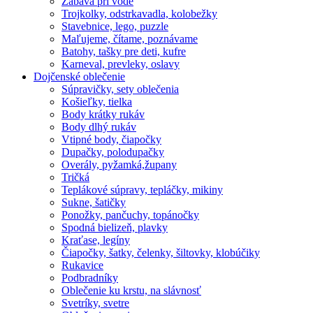
Zábava pri vode
Trojkolky, odstrkavadla, kolobežky
Stavebnice, lego, puzzle
Maľujeme, čítame, poznávame
Batohy, tašky pre deti, kufre
Karneval, prevleky, oslavy
Dojčenské oblečenie
Súpravičky, sety oblečenia
Košieľky, tielka
Body krátky rukáv
Body dlhý rukáv
Vtipné body, čiapočky
Dupačky, polodupačky
Overály, pyžamká,župany
Tričká
Teplákové súpravy, tepláčky, mikiny
Sukne, šatičky
Ponožky, pančuchy, topánočky
Spodná bielizeň, plavky
Kraťase, legíny
Čiapočky, šatky, čelenky, šiltovky, klobúčiky
Rukavice
Podbradníky
Oblečenie ku krstu, na slávnosť
Svetríky, svetre