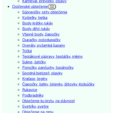
Karneval, prevleky, oslavy
Dojčenské oblečenie
Súpravičky, sety oblečenia
Košieľky, tielka
Body krátky rukáv
Body dlhý rukáv
Vtipné body, čiapočky
Dupačky, polodupačky
Overály, pyžamká,župany
Tričká
Teplákové súpravy, tepláčky, mikiny
Sukne, šatičky
Ponožky, pančuchy, topánočky
Spodná bielizeň, plavky
Kraťase, legíny
Čiapočky, šatky, čelenky, šiltovky, klobúčiky
Rukavice
Podbradníky
Oblečenie ku krstu, na slávnosť
Svetríky, svetre
Oblečenie na zimu