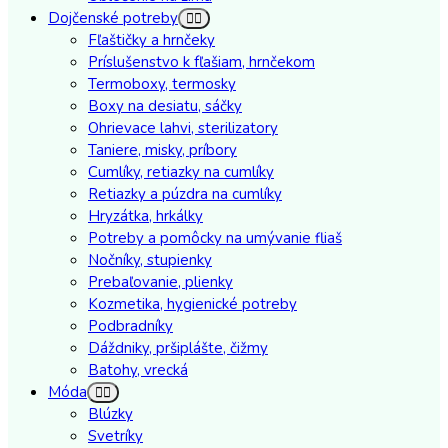
Dojčenské potreby
Fľaštičky a hrnčeky
Príslušenstvo k fľašiam, hrnčekom
Termoboxy, termosky
Boxy na desiatu, sáčky
Ohrievace lahvi, sterilizatory
Taniere, misky, príbory
Cumlíky, retiazky na cumlíky
Retiazky a púzdra na cumlíky
Hryzátka, hrkálky
Potreby a pomôcky na umývanie fliaš
Nočníky, stupienky
Prebaľovanie, plienky
Kozmetika, hygienické potreby
Podbradníky
Dáždniky, pršiplášte, čižmy
Batohy, vrecká
Móda
Blúzky
Svetríky