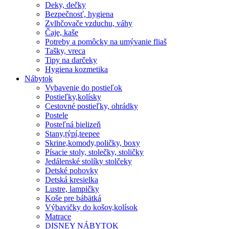
Deky, dečky
Bezpečnosť, hygiena
Zvlhčovače vzduchu, váhy
Čaje, kaše
Potreby a pomôcky na umývanie fliaš
Tašky, vreca
Tipy na darčeky
Hygiena kozmetika
Nábytok
Vybavenie do postieľok
Postieľky,kolísky
Cestovné postieľky, ohrádky
Postele
Posteľná bielizeň
Stany,týpí,teepee
Skrine,komody,poličky, boxy
Písacie stoly, stolečky, stoličky
Jedálenské stolíky stolčeky
Detské pohovky
Detská kresielka
Lustre, lampičky
Koše pre bábätká
Výbavičky do košov,kolísok
Matrace
DISNEY NÁBYTOK