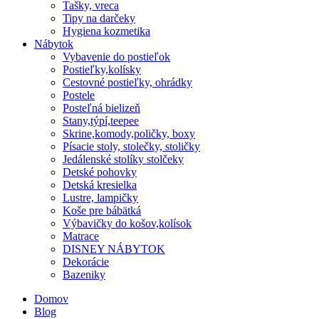
Tašky, vreca
Tipy na darčeky
Hygiena kozmetika
Nábytok
Vybavenie do postieľok
Postieľky,kolísky
Cestovné postieľky, ohrádky
Postele
Posteľná bielizeň
Stany,týpí,teepee
Skrine,komody,poličky, boxy
Písacie stoly, stolečky, stoličky
Jedálenské stolíky stolčeky
Detské pohovky
Detská kresielka
Lustre, lampičky
Koše pre bábätká
Výbavičky do košov,kolísok
Matrace
DISNEY NÁBYTOK
Dekorácie
Bazeniky
Domov
Blog