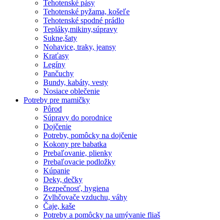
Tehotenské pásy
Tehotenské pyžama, košeľe
Tehotenské spodné prádlo
Tepláky,mikiny,súpravy
Sukne,šaty
Nohavice, traky, jeansy
Kraťasy
Legíny
Pančuchy
Bundy, kabáty, vesty
Nosiace oblečenie
Potreby pre mamičky
Pôrod
Súpravy do porodnice
Dojčenie
Potreby, pomôcky na dojčenie
Kokony pre babatka
Prebaľovanie, plienky
Prebaľovacie podložky
Kúpanie
Deky, dečky
Bezpečnosť, hygiena
Zvlhčovače vzduchu, váhy
Čaje, kaše
Potreby a pomôcky na umývanie fliaš