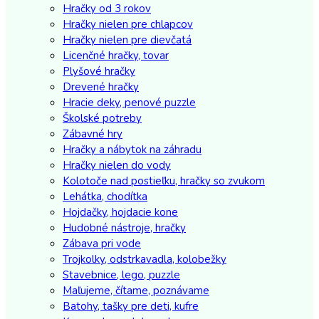
Hračky od 3 rokov
Hračky nielen pre chlapcov
Hračky nielen pre dievčatá
Licenčné hračky, tovar
Plyšové hračky
Drevené hračky
Hracie deky, penové puzzle
Školské potreby
Zábavné hry
Hračky a nábytok na záhradu
Hračky nielen do vody
Kolotoče nad postieľku, hračky so zvukom
Lehátka, chodítka
Hojdačky, hojdacie kone
Hudobné nástroje, hračky
Zábava pri vode
Trojkolky, odstrkavadla, kolobežky
Stavebnice, lego, puzzle
Maľujeme, čítame, poznávame
Batohy, tašky pre deti, kufre