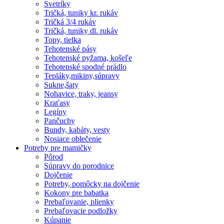
Svetríky
Tričká, tuniky kr. rukáv
Tričká 3/4 rukáv
Tričká, tuniky dl. rukáv
Topy, tielka
Tehotenské pásy
Tehotenské pyžama, košeľe
Tehotenské spodné prádlo
Tepláky,mikiny,súpravy
Sukne,šaty
Nohavice, traky, jeansy
Kraťasy
Legíny
Pančuchy
Bundy, kabáty, vesty
Nosiace oblečenie
Potreby pre mamičky
Pôrod
Súpravy do porodnice
Dojčenie
Potreby, pomôcky na dojčenie
Kokony pre babatka
Prebaľovanie, plienky
Prebaľovacie podložky
Kúpanie