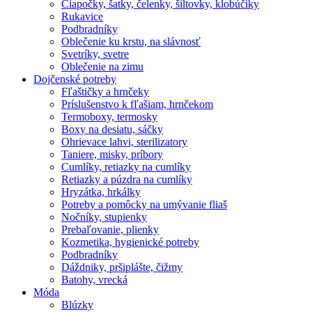
Čiapočky, šatky, čelenky, šiltovky, klobúčiky
Rukavice
Podbradníky
Oblečenie ku krstu, na slávnosť
Svetríky, svetre
Oblečenie na zimu
Dojčenské potreby
Fľaštičky a hrnčeky
Príslušenstvo k fľašiam, hrnčekom
Termoboxy, termosky
Boxy na desiatu, sáčky
Ohrievace lahvi, sterilizatory
Taniere, misky, príbory
Cumlíky, retiazky na cumlíky
Retiazky a púzdra na cumlíky
Hryzátka, hrkálky
Potreby a pomôcky na umývanie fliaš
Nočníky, stupienky
Prebaľovanie, plienky
Kozmetika, hygienické potreby
Podbradníky
Dáždniky, pršiplášte, čižmy
Batohy, vrecká
Móda
Blúzky