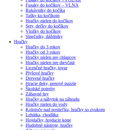
Fusaky do kočíkov – VLNA
Rukávniky do kočíka
Tašky ku kočíkom
Hračky nielen do kočíkov
Sety, dečky do kočíkov
Vložky do kočíkov
Slnečníky, dáždniky
Hračky
Hračky do 3 rokov
Hračky od 3 rokov
Hračky nielen pre chlapcov
Hračky nielen pre dievčatá
Licenčné hračky, tovar
Plyšové hračky
Drevené hračky
Hracie deky, penové puzzle
Školské potreby
Zábavné hry
Hračky a nábytok na záhradu
Hračky nielen do vody
Kolotoče nad postieľku, hračky so zvukom
Lehátka, chodítka
Hojdačky, hojdacie kone
Hudobné nástroje, hračky