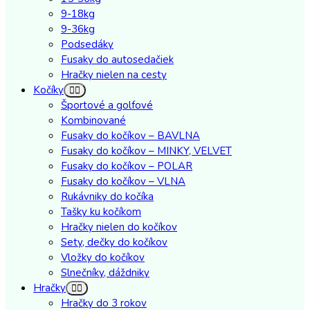
9-18kg
9-36kg
Podsedáky
Fusaky do autosedačiek
Hračky nielen na cesty
Kočíky
Športové a golfové
Kombinované
Fusaky do kočíkov – BAVLNA
Fusaky do kočíkov – MINKY, VELVET
Fusaky do kočíkov – POLAR
Fusaky do kočíkov – VLNA
Rukávniky do kočíka
Tašky ku kočíkom
Hračky nielen do kočíkov
Sety, dečky do kočíkov
Vložky do kočíkov
Slnečníky, dáždniky
Hračky
Hračky do 3 rokov