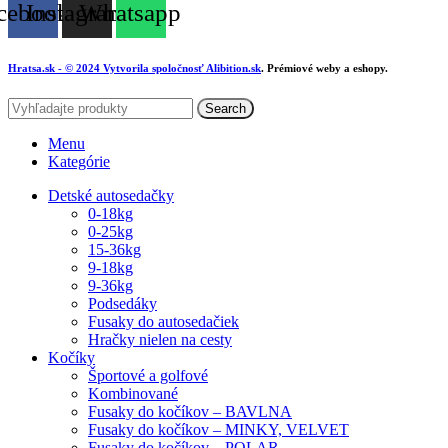
cebook
Instagram
Whatsapp
Hratsa.sk
- © 2024 Vytvorila spoločnosť
Alibition.sk
. Prémiové weby a eshopy.
Search
Menu
Kategórie
Detské autosedačky
0-18kg
0-25kg
15-36kg
9-18kg
9-36kg
Podsedáky
Fusaky do autosedačiek
Hračky nielen na cesty
Kočíky
Športové a golfové
Kombinované
Fusaky do kočíkov – BAVLNA
Fusaky do kočíkov – MINKY, VELVET
Fusaky do kočíkov – POLAR