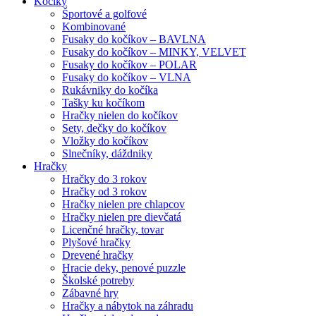
Kočíky
Športové a golfové
Kombinované
Fusaky do kočíkov – BAVLNA
Fusaky do kočíkov – MINKY, VELVET
Fusaky do kočíkov – POLAR
Fusaky do kočíkov – VLNA
Rukávniky do kočíka
Tašky ku kočíkom
Hračky nielen do kočíkov
Sety, dečky do kočíkov
Vložky do kočíkov
Slnečníky, dáždniky
Hračky
Hračky do 3 rokov
Hračky od 3 rokov
Hračky nielen pre chlapcov
Hračky nielen pre dievčatá
Licenčné hračky, tovar
Plyšové hračky
Drevené hračky
Hracie deky, penové puzzle
Školské potreby
Zábavné hry
Hračky a nábytok na záhradu