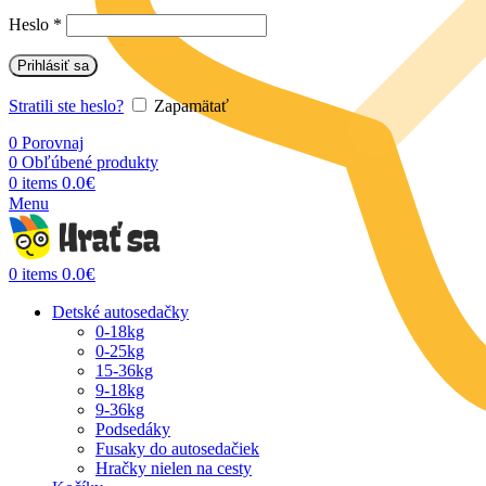
Heslo
*
Prihlásiť sa
Stratili ste heslo?
Zapamätať
0
Porovnaj
0
Obľúbené produkty
0.0
€
0
items
Menu
0.0
€
0
items
Detské autosedačky
0-18kg
0-25kg
15-36kg
9-18kg
9-36kg
Podsedáky
Fusaky do autosedačiek
Hračky nielen na cesty