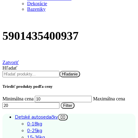
Dekorácie
Bazeniky
5901435400937
Zatvoriť
Hľadať
Hľadanie
Triediť produkty podľa ceny
Minimálna cena
Maximálna cena
Filter
Detské autosedačky
0-18kg
0-25kg
15-36kg