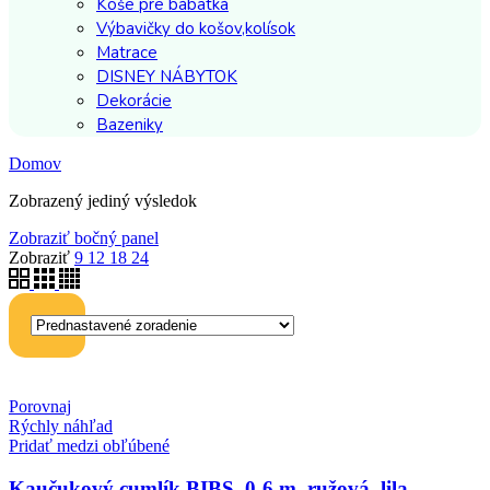
Koše pre bábätká
Výbavičky do košov,kolísok
Matrace
DISNEY NÁBYTOK
Dekorácie
Bazeniky
Domov
Zobrazený jediný výsledok
Zobraziť bočný panel
Zobraziť
9
12
18
24
Porovnaj
Rýchly náhľad
Pridať medzi obľúbené
Kaučukový cumlík BIBS, 0-6 m, ružová, lila