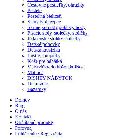
Cestovné postieľky, ohrádky
Postele
Posteľná bielizeň
Stany,týpí,teepee
Skrine,komody,poličky, boxy
Písacie stoly, stolečky, stoličky
Jedálenské stolíky stolčeky
Detské pohovky
Detská kresielka
Lustre, lampičky
Koše pre bábätká
Výbavičky do košov,kolísok
Matrace
DISNEY NÁBYTOK
Dekorácie
Bazeniky
Domov
Blog
O nás
Kontakt
Obľúbené produkty
Porovnaj
Prihlásenie / Registrácia