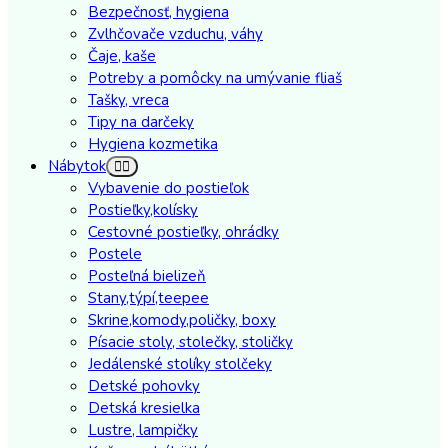
Bezpečnosť, hygiena
Zvlhčovače vzduchu, váhy
Čaje, kaše
Potreby a pomôcky na umývanie fliaš
Tašky, vreca
Tipy na darčeky
Hygiena kozmetika
Nábytok
Vybavenie do postieľok
Postieľky,kolísky
Cestovné postieľky, ohrádky
Postele
Posteľná bielizeň
Stany,týpí,teepee
Skrine,komody,poličky, boxy
Písacie stoly, stolečky, stoličky
Jedálenské stolíky stolčeky
Detské pohovky
Detská kresielka
Lustre, lampičky