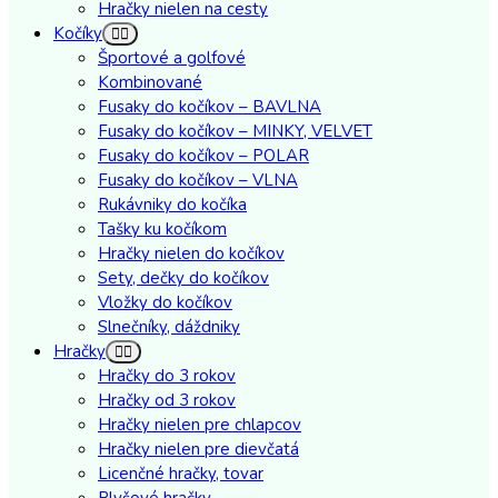
Hračky nielen na cesty
Kočíky
Športové a golfové
Kombinované
Fusaky do kočíkov – BAVLNA
Fusaky do kočíkov – MINKY, VELVET
Fusaky do kočíkov – POLAR
Fusaky do kočíkov – VLNA
Rukávniky do kočíka
Tašky ku kočíkom
Hračky nielen do kočíkov
Sety, dečky do kočíkov
Vložky do kočíkov
Slnečníky, dáždniky
Hračky
Hračky do 3 rokov
Hračky od 3 rokov
Hračky nielen pre chlapcov
Hračky nielen pre dievčatá
Licenčné hračky, tovar
Plyšové hračky