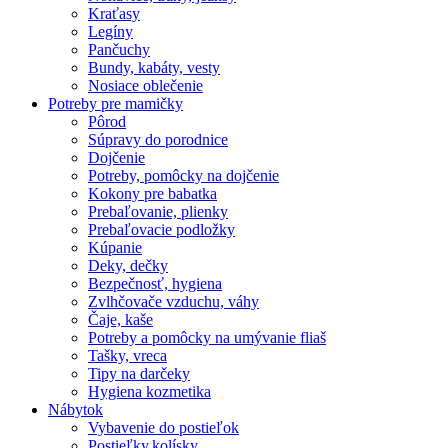
Kraťasy
Legíny
Pančuchy
Bundy, kabáty, vesty
Nosiace oblečenie
Potreby pre mamičky
Pôrod
Súpravy do porodnice
Dojčenie
Potreby, pomôcky na dojčenie
Kokony pre babatka
Prebaľovanie, plienky
Prebaľovacie podložky
Kúpanie
Deky, dečky
Bezpečnosť, hygiena
Zvlhčovače vzduchu, váhy
Čaje, kaše
Potreby a pomôcky na umývanie fliaš
Tašky, vreca
Tipy na darčeky
Hygiena kozmetika
Nábytok
Vybavenie do postieľok
Postieľky,kolísky