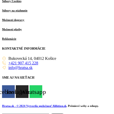
Súbory Cookies
Súbory na stiahnutie
Možnosti dopravy
Možnosti platby
Reklamácie
KONTAKTNÉ INFORMÁCIE
Bukovecká 14, 04012 Košice
+421 907 415 228
info@hratsa.sk
SME AJ NA SIEŤACH
cebook
Instagram
Whatsapp
Hratsa.sk
- © 2024 Vytvorila spoločnosť
Alibition.sk
. Prémiové weby a eshopy.