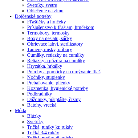
Svetríky, svetre
Oblečenie na zimu
Dojčenské potreby
Fľaštičky a hrnčeky
Príslušenstvo k fľašiam, hrnčekom
Termoboxy, termosky
Boxy na desiatu, sáčky
Ohrievace lahvi, sterilizatory
Taniere, misky, príbory
Cumlíky, retiazky na cumlíky
Retiazky a púzdra na cumlíky
Hryzátka, hrkálky
Potreby a pomôcky na umývanie fliaš
Nočníky, stupienky
Prebaľovanie, plienky
Kozmetika, hygienické potreby
Podbradníky
Dáždniky, pršiplášte, čižmy
Batohy, vrecká
Móda
Blúzky
Svetríky
Tričká, tuniky kr. rukáv
Tričká 3/4 rukáv