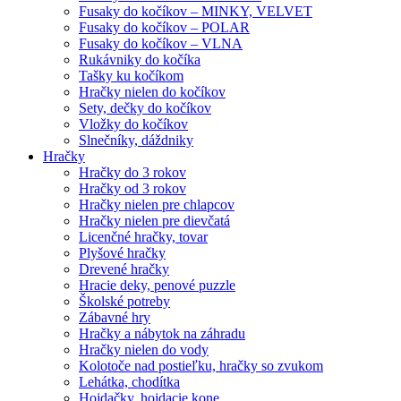
Fusaky do kočíkov – MINKY, VELVET
Fusaky do kočíkov – POLAR
Fusaky do kočíkov – VLNA
Rukávniky do kočíka
Tašky ku kočíkom
Hračky nielen do kočíkov
Sety, dečky do kočíkov
Vložky do kočíkov
Slnečníky, dáždniky
Hračky
Hračky do 3 rokov
Hračky od 3 rokov
Hračky nielen pre chlapcov
Hračky nielen pre dievčatá
Licenčné hračky, tovar
Plyšové hračky
Drevené hračky
Hracie deky, penové puzzle
Školské potreby
Zábavné hry
Hračky a nábytok na záhradu
Hračky nielen do vody
Kolotoče nad postieľku, hračky so zvukom
Lehátka, chodítka
Hojdačky, hojdacie kone