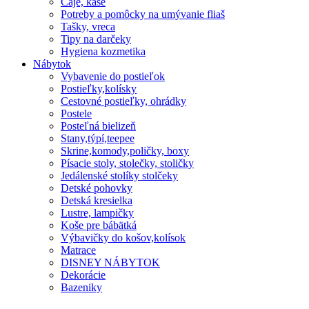
Čaje, kaše
Potreby a pomôcky na umývanie fliaš
Tašky, vreca
Tipy na darčeky
Hygiena kozmetika
Nábytok
Vybavenie do postieľok
Postieľky,kolísky
Cestovné postieľky, ohrádky
Postele
Posteľná bielizeň
Stany,týpí,teepee
Skrine,komody,poličky, boxy
Písacie stoly, stolečky, stoličky
Jedálenské stolíky stolčeky
Detské pohovky
Detská kresielka
Lustre, lampičky
Koše pre bábätká
Výbavičky do košov,kolísok
Matrace
DISNEY NÁBYTOK
Dekorácie
Bazeniky