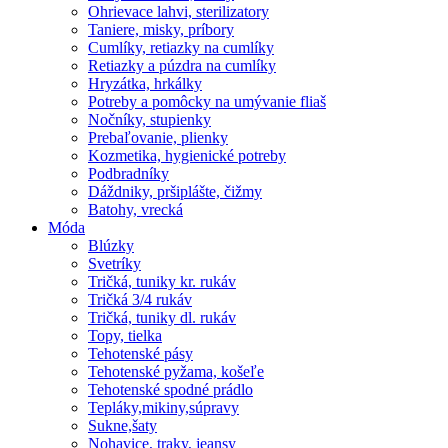
Ohrievace lahvi, sterilizatory
Taniere, misky, príbory
Cumlíky, retiazky na cumlíky
Retiazky a púzdra na cumlíky
Hryzátka, hrkálky
Potreby a pomôcky na umývanie fliaš
Nočníky, stupienky
Prebaľovanie, plienky
Kozmetika, hygienické potreby
Podbradníky
Dáždniky, pršiplášte, čižmy
Batohy, vrecká
Móda
Blúzky
Svetríky
Tričká, tuniky kr. rukáv
Tričká 3/4 rukáv
Tričká, tuniky dl. rukáv
Topy, tielka
Tehotenské pásy
Tehotenské pyžama, košeľe
Tehotenské spodné prádlo
Tepláky,mikiny,súpravy
Sukne,šaty
Nohavice, traky, jeansy