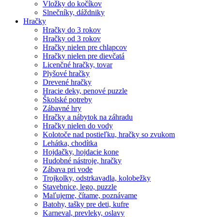
Vložky do kočíkov
Slnečníky, dáždniky
Hračky
Hračky do 3 rokov
Hračky od 3 rokov
Hračky nielen pre chlapcov
Hračky nielen pre dievčatá
Licenčné hračky, tovar
Plyšové hračky
Drevené hračky
Hracie deky, penové puzzle
Školské potreby
Zábavné hry
Hračky a nábytok na záhradu
Hračky nielen do vody
Kolotoče nad postieľku, hračky so zvukom
Lehátka, chodítka
Hojdačky, hojdacie kone
Hudobné nástroje, hračky
Zábava pri vode
Trojkolky, odstrkavadla, kolobežky
Stavebnice, lego, puzzle
Maľujeme, čítame, poznávame
Batohy, tašky pre deti, kufre
Karneval, prevleky, oslavy