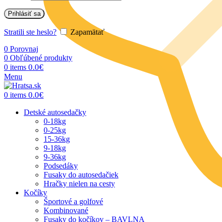
Prihlásiť sa
Stratili ste heslo?
Zapamätať
0
Porovnaj
0
Obľúbené produkty
0.0
€
0
items
Menu
0.0
€
0
items
Detské autosedačky
0-18kg
0-25kg
15-36kg
9-18kg
9-36kg
Podsedáky
Fusaky do autosedačiek
Hračky nielen na cesty
Kočíky
Športové a golfové
Kombinované
Fusaky do kočíkov – BAVLNA