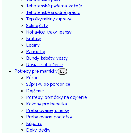
Tehotenské pyžama, košeľe
Tehotenské spodné prádlo
Tepláky,mikiny,súpravy
Sukne,šaty
Nohavice, traky, jeansy
Kraťasy
Legíny
Pančuchy
Bundy, kabáty, vesty
Nosiace oblečenie
Potreby pre mamičky
Pôrod
Súpravy do porodnice
Dojčenie
Potreby, pomôcky na dojčenie
Kokony pre babatka
Prebaľovanie, plienky
Prebaľovacie podložky
Kúpanie
Deky, dečky