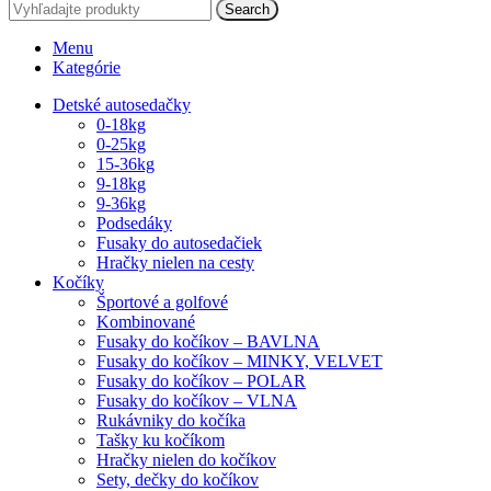
Search
Menu
Kategórie
Detské autosedačky
0-18kg
0-25kg
15-36kg
9-18kg
9-36kg
Podsedáky
Fusaky do autosedačiek
Hračky nielen na cesty
Kočíky
Športové a golfové
Kombinované
Fusaky do kočíkov – BAVLNA
Fusaky do kočíkov – MINKY, VELVET
Fusaky do kočíkov – POLAR
Fusaky do kočíkov – VLNA
Rukávniky do kočíka
Tašky ku kočíkom
Hračky nielen do kočíkov
Sety, dečky do kočíkov