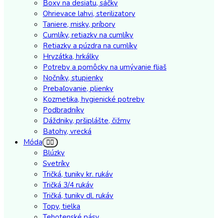
Boxy na desiatu, sáčky
Ohrievace lahvi, sterilizatory
Taniere, misky, príbory
Cumlíky, retiazky na cumlíky
Retiazky a púzdra na cumlíky
Hryzátka, hrkálky
Potreby a pomôcky na umývanie fliaš
Nočníky, stupienky
Prebaľovanie, plienky
Kozmetika, hygienické potreby
Podbradníky
Dáždniky, pršiplášte, čižmy
Batohy, vrecká
Móda
Blúzky
Svetríky
Tričká, tuniky kr. rukáv
Tričká 3/4 rukáv
Tričká, tuniky dl. rukáv
Topy, tielka
Tehotenské pásy