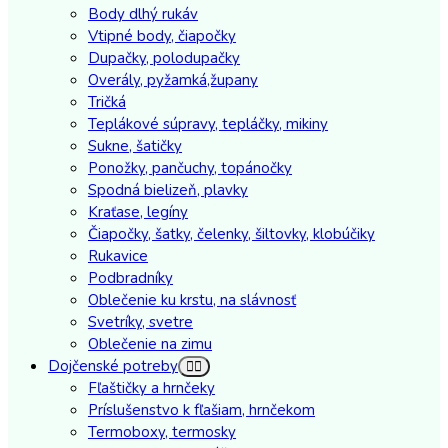
Body dlhý rukáv
Vtipné body, čiapočky
Dupačky, polodupačky
Overály, pyžamká,župany
Tričká
Teplákové súpravy, tepláčky, mikiny
Sukne, šatičky
Ponožky, pančuchy, topánočky
Spodná bielizeň, plavky
Kraťase, legíny
Čiapočky, šatky, čelenky, šiltovky, klobúčiky
Rukavice
Podbradníky
Oblečenie ku krstu, na slávnosť
Svetríky, svetre
Oblečenie na zimu
Dojčenské potreby
Fľaštičky a hrnčeky
Príslušenstvo k fľašiam, hrnčekom
Termoboxy, termosky