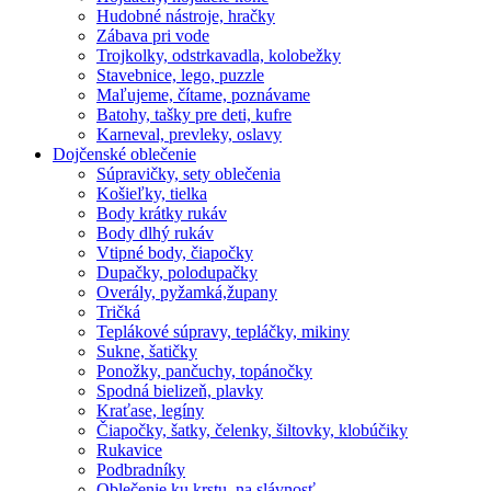
Hudobné nástroje, hračky
Zábava pri vode
Trojkolky, odstrkavadla, kolobežky
Stavebnice, lego, puzzle
Maľujeme, čítame, poznávame
Batohy, tašky pre deti, kufre
Karneval, prevleky, oslavy
Dojčenské oblečenie
Súpravičky, sety oblečenia
Košieľky, tielka
Body krátky rukáv
Body dlhý rukáv
Vtipné body, čiapočky
Dupačky, polodupačky
Overály, pyžamká,župany
Tričká
Teplákové súpravy, tepláčky, mikiny
Sukne, šatičky
Ponožky, pančuchy, topánočky
Spodná bielizeň, plavky
Kraťase, legíny
Čiapočky, šatky, čelenky, šiltovky, klobúčiky
Rukavice
Podbradníky
Oblečenie ku krstu, na slávnosť