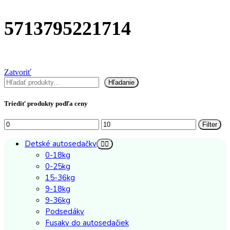
5713795221714
Zatvoriť
Hľadať
Hľadanie
Triediť produkty podľa ceny
Minimálna
Maximálna
Filter
cena
cena
Detské autosedačky
0-18kg
0-25kg
15-36kg
9-18kg
9-36kg
Podsedáky
Fusaky do autosedačiek