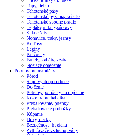
Tričká, tuniky dl. rukáv
Topy, tielka
Tehotenské pásy
Tehotenské pyžama, košeľe
Tehotenské spodné prádlo
Tepláky,mikiny,súpravy
Sukne,šaty
Nohavice, traky, jeansy
Kraťasy
Legíny
Pančuchy
Bundy, kabáty, vesty
Nosiace oblečenie
Potreby pre mamičky
Pôrod
Súpravy do porodnice
Dojčenie
Potreby, pomôcky na dojčenie
Kokony pre babatka
Prebaľovanie, plienky
Prebaľovacie podložky
Kúpanie
Deky, dečky
Bezpečnosť, hygiena
Zvlhčovače vzduchu, váhy