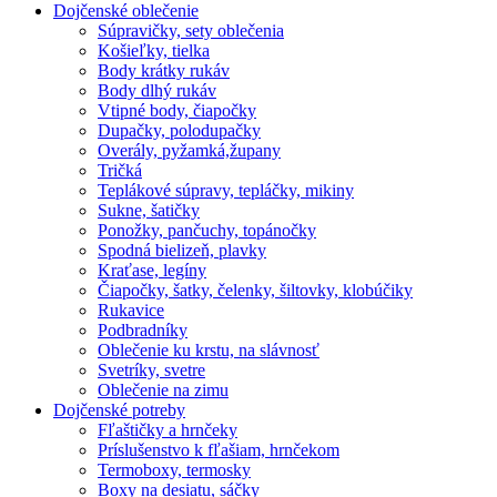
Dojčenské oblečenie
Súpravičky, sety oblečenia
Košieľky, tielka
Body krátky rukáv
Body dlhý rukáv
Vtipné body, čiapočky
Dupačky, polodupačky
Overály, pyžamká,župany
Tričká
Teplákové súpravy, tepláčky, mikiny
Sukne, šatičky
Ponožky, pančuchy, topánočky
Spodná bielizeň, plavky
Kraťase, legíny
Čiapočky, šatky, čelenky, šiltovky, klobúčiky
Rukavice
Podbradníky
Oblečenie ku krstu, na slávnosť
Svetríky, svetre
Oblečenie na zimu
Dojčenské potreby
Fľaštičky a hrnčeky
Príslušenstvo k fľašiam, hrnčekom
Termoboxy, termosky
Boxy na desiatu, sáčky