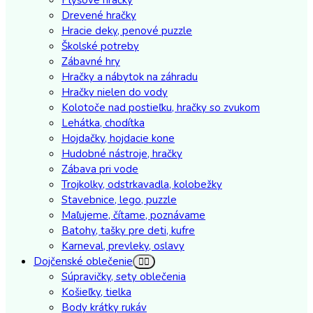
Drevené hračky
Hracie deky, penové puzzle
Školské potreby
Zábavné hry
Hračky a nábytok na záhradu
Hračky nielen do vody
Kolotoče nad postieľku, hračky so zvukom
Lehátka, chodítka
Hojdačky, hojdacie kone
Hudobné nástroje, hračky
Zábava pri vode
Trojkolky, odstrkavadla, kolobežky
Stavebnice, lego, puzzle
Maľujeme, čítame, poznávame
Batohy, tašky pre deti, kufre
Karneval, prevleky, oslavy
Dojčenské oblečenie
Súpravičky, sety oblečenia
Košieľky, tielka
Body krátky rukáv