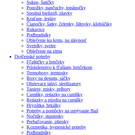
Sukne, šatičky
Ponožky, pančuchy, topánočky
Spodná bielizeň, plavky
Kraťase, legíny
Čiapočky, šatky, čelenky, šiltovky, klobúčiky
Rukavice
Podbradníky
Oblečenie ku krstu, na slávnosť
Svetríky, svetre
Oblečenie na zimu
Dojčenské potreby
Fľaštičky a hrnčeky
Príslušenstvo k fľašiam, hrnčekom
Termoboxy, termosky
Boxy na desiatu, sáčky
Ohrievace lahvi, sterilizatory
Taniere, misky, príbory
Cumlíky, retiazky na cumlíky
Retiazky a púzdra na cumlíky
Hryzátka, hrkálky
Potreby a pomôcky na umývanie fliaš
Nočníky, stupienky
Prebaľovanie, plienky
Kozmetika, hygienické potreby
Podbradníky