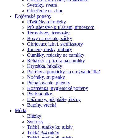
Svetríky, svetre
Oblečenie na zimu
Dojčenské potreby
Fľaštičky a hrnčeky
Príslušenstvo k fľašiam, hrnčekom
Termoboxy, termosky
Boxy na desiatu, sáčky
Ohrievace lahvi, sterilizatory
Taniere, misky, príbory
Cumlíky, retiazky na cumlíky
Retiazky a púzdra na cumlíky
Hryzátka, hrkálky
Potreby a pomôcky na umývanie fliaš
Nočníky, stupienky
Prebaľovanie, plienky
Kozmetika, hygienické potreby
Podbradníky
Dáždniky, pršiplášte, čižmy
Batohy, vrecká
Móda
Blúzky
Svetríky
Tričká, tuniky kr. rukáv
Tričká 3/4 rukáv