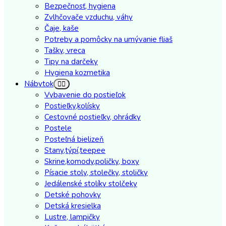
Bezpečnosť, hygiena
Zvlhčovače vzduchu, váhy
Čaje, kaše
Potreby a pomôcky na umývanie fliaš
Tašky, vreca
Tipy na darčeky
Hygiena kozmetika
Nábytok
Vybavenie do postieľok
Postieľky,kolísky
Cestovné postieľky, ohrádky
Postele
Posteľná bielizeň
Stany,týpí,teepee
Skrine,komody,poličky, boxy
Písacie stoly, stolečky, stoličky
Jedálenské stolíky stolčeky
Detské pohovky
Detská kresielka
Lustre, lampičky