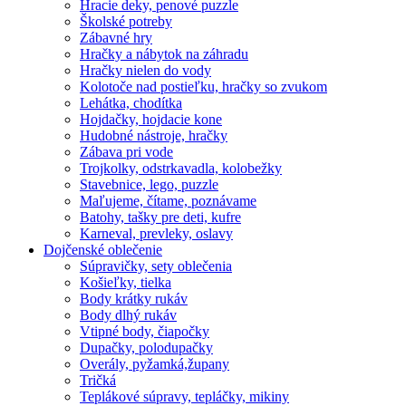
Hracie deky, penové puzzle
Školské potreby
Zábavné hry
Hračky a nábytok na záhradu
Hračky nielen do vody
Kolotoče nad postieľku, hračky so zvukom
Lehátka, chodítka
Hojdačky, hojdacie kone
Hudobné nástroje, hračky
Zábava pri vode
Trojkolky, odstrkavadla, kolobežky
Stavebnice, lego, puzzle
Maľujeme, čítame, poznávame
Batohy, tašky pre deti, kufre
Karneval, prevleky, oslavy
Dojčenské oblečenie
Súpravičky, sety oblečenia
Košieľky, tielka
Body krátky rukáv
Body dlhý rukáv
Vtipné body, čiapočky
Dupačky, polodupačky
Overály, pyžamká,župany
Tričká
Teplákové súpravy, tepláčky, mikiny