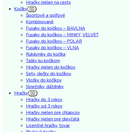
Hračky nielen na cesty
Kočíky
Športové a golfové
Kombinované
Fusaky do kočíkov – BAVLNA
Fusaky do kočíkov – MINKY, VELVET
Fusaky do kočíkov – POLAR
Fusaky do kočíkov – VLNA
Rukávniky do kočíka
Tašky ku kočíkom
Hračky nielen do kočíkov
Sety, dečky do kočíkov
Vložky do kočíkov
Slnečníky, dáždniky
Hračky
Hračky do 3 rokov
Hračky od 3 rokov
Hračky nielen pre chlapcov
Hračky nielen pre dievčatá
Licenčné hračky, tovar
Plyšové hračky