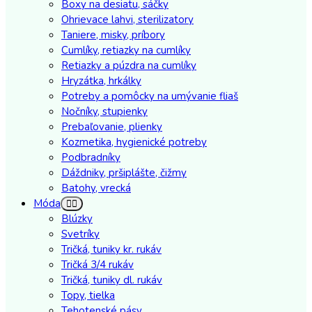
Boxy na desiatu, sáčky
Ohrievace lahvi, sterilizatory
Taniere, misky, príbory
Cumlíky, retiazky na cumlíky
Retiazky a púzdra na cumlíky
Hryzátka, hrkálky
Potreby a pomôcky na umývanie fliaš
Nočníky, stupienky
Prebaľovanie, plienky
Kozmetika, hygienické potreby
Podbradníky
Dáždniky, pršiplášte, čižmy
Batohy, vrecká
Móda
Blúzky
Svetríky
Tričká, tuniky kr. rukáv
Tričká 3/4 rukáv
Tričká, tuniky dl. rukáv
Topy, tielka
Tehotenské pásy