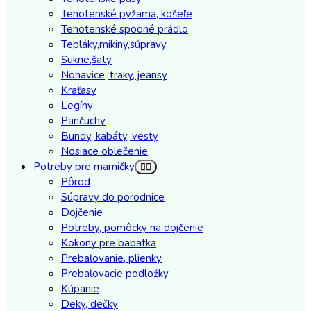
Tehotenské pyžama, košeľe
Tehotenské spodné prádlo
Tepláky,mikiny,súpravy
Sukne,šaty
Nohavice, traky, jeansy
Kraťasy
Legíny
Pančuchy
Bundy, kabáty, vesty
Nosiace oblečenie
Potreby pre mamičky
Pôrod
Súpravy do porodnice
Dojčenie
Potreby, pomôcky na dojčenie
Kokony pre babatka
Prebaľovanie, plienky
Prebaľovacie podložky
Kúpanie
Deky, dečky