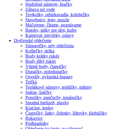
Hudobné nástroje, hračky
Zábava pri vode
Trojkolky, odstrkavadla, kolobežky
Stavebnice, lego, puzzle
Maľujeme, čítame, poznávame
Batohy, tašky pre deti, kufre
Karneval, prevleky, oslavy
Dojčenské oblečenie
Súpravičky, sety oblečenia
Košieľky, tielka
Body krátky rukáv
Body dlhý rukáv
Vtipné body, čiapočky
Dupačky, polodupačky
Overály, pyžamká,župany
Tričká
Teplákové súpravy, tepláčky, mikiny
Sukne, šatičky
Ponožky, pančuchy, topánočky
Spodná bielizeň, plavky
Kraťase, legíny
Čiapočky, šatky, čelenky, šiltovky, klobúčiky
Rukavice
Podbradníky
Oblečenie ku krstu, na slávnosť