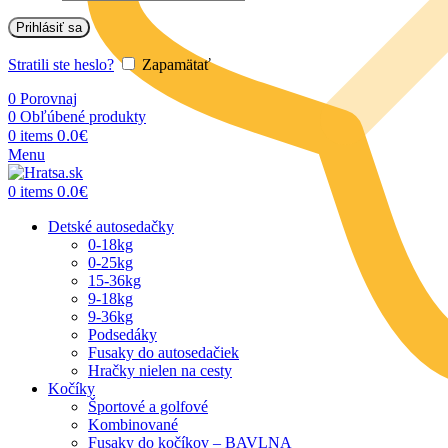
Prihlásiť sa
Stratili ste heslo?
Zapamätať
0
Porovnaj
0
Obľúbené produkty
0.0
€
0
items
Menu
0.0
€
0
items
Detské autosedačky
0-18kg
0-25kg
15-36kg
9-18kg
9-36kg
Podsedáky
Fusaky do autosedačiek
Hračky nielen na cesty
Kočíky
Športové a golfové
Kombinované
Fusaky do kočíkov – BAVLNA