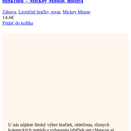
funkciou – Mickey Mouse, modrá
Zábava
,
Licenčné hračky, tovar
,
Mickey Mouse
14.6
€
Pridať do košíka
U nás nájdete široký výber hračiek, oblečenia, rôznych
kojeneckých potrieb a vybavenia izbičiek pre chlapcov aj