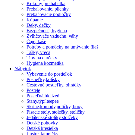
Kokony pre babatka
Prebaľovanie, plienky
Prebaľovacie podložky
Kúpanie
Deky, dečky
Bezpečnosť, hygiena
Zvlhčovače vzduchu, váhy
Čaje, kaše
Potreby a pomôcky na umývanie fliaš
Tašky, vreca
Tipy na darčeky
Hygiena kozmetika
Nábytok
Vybavenie do postieľok
Postieľky,kolísky
Cestovné postieľky, ohrádky
Postele
Posteľná bielizeň
Stany,týpí,teepee
Skrine,komody,poličky, boxy
Písacie stoly, stolečky, stoličky
Jedálenské stolíky stolčeky
Detské pohovky
Detská kresielka
Lustre, lampičky