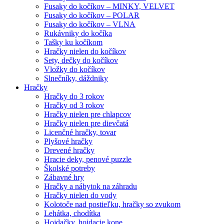
Fusaky do kočíkov – MINKY, VELVET
Fusaky do kočíkov – POLAR
Fusaky do kočíkov – VLNA
Rukávniky do kočíka
Tašky ku kočíkom
Hračky nielen do kočíkov
Sety, dečky do kočíkov
Vložky do kočíkov
Slnečníky, dáždniky
Hračky
Hračky do 3 rokov
Hračky od 3 rokov
Hračky nielen pre chlapcov
Hračky nielen pre dievčatá
Licenčné hračky, tovar
Plyšové hračky
Drevené hračky
Hracie deky, penové puzzle
Školské potreby
Zábavné hry
Hračky a nábytok na záhradu
Hračky nielen do vody
Kolotoče nad postieľku, hračky so zvukom
Lehátka, chodítka
Hojdačky, hojdacie kone