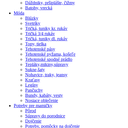
Dáždniky, pršiplášte, čižmy
Batohy, vrecká
Móda
Blúzky
Svetríky
Tričká, tuniky kr. rukáv
Tričká 3/4 rukáv
Tričká, tuniky dl. rukáv
Topy, tielka
Tehotenské pásy
Tehotenské pyžama, košeľe
Tehotenské spodné prádlo
Tepláky,mikiny,súpravy
Sukne,šaty
Nohavice, traky, jeansy
Kraťasy
Legíny
Pančuchy
Bundy, kabáty, vesty
Nosiace oblečenie
Potreby pre mamičky
Pôrod
Súpravy do porodnice
Dojčenie
Potreby, pomôcky na dojčenie