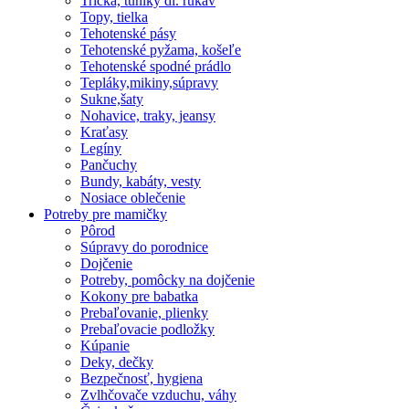
Tričká, tuniky dl. rukáv
Topy, tielka
Tehotenské pásy
Tehotenské pyžama, košeľe
Tehotenské spodné prádlo
Tepláky,mikiny,súpravy
Sukne,šaty
Nohavice, traky, jeansy
Kraťasy
Legíny
Pančuchy
Bundy, kabáty, vesty
Nosiace oblečenie
Potreby pre mamičky
Pôrod
Súpravy do porodnice
Dojčenie
Potreby, pomôcky na dojčenie
Kokony pre babatka
Prebaľovanie, plienky
Prebaľovacie podložky
Kúpanie
Deky, dečky
Bezpečnosť, hygiena
Zvlhčovače vzduchu, váhy