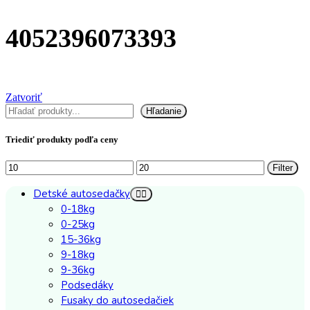
4052396073393
Zatvoriť
Hľadať
Hľadanie
Triediť produkty podľa ceny
Minimálna
Maximálna
Filter
cena
cena
Detské autosedačky
0-18kg
0-25kg
15-36kg
9-18kg
9-36kg
Podsedáky
Fusaky do autosedačiek