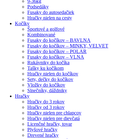
9-36kg
Podsedáky
Fusaky do autosedačiek
Hračky nielen na cesty
Kočíky
Športové a golfové
Kombinované
Fusaky do kočíkov – BAVLNA
Fusaky do kočíkov – MINKY, VELVET
Fusaky do kočíkov – POLAR
Fusaky do kočíkov – VLNA
Rukávniky do kočíka
Tašky ku kočíkom
Hračky nielen do kočíkov
Sety, dečky do kočíkov
Vložky do kočíkov
Slnečníky, dáždniky
Hračky
Hračky do 3 rokov
Hračky od 3 rokov
Hračky nielen pre chlapcov
Hračky nielen pre dievčatá
Licenčné hračky, tovar
Plyšové hračky
Drevené hračky