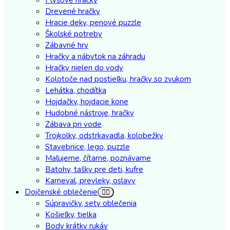
Drevené hračky
Hracie deky, penové puzzle
Školské potreby
Zábavné hry
Hračky a nábytok na záhradu
Hračky nielen do vody
Kolotoče nad postieľku, hračky so zvukom
Lehátka, chodítka
Hojdačky, hojdacie kone
Hudobné nástroje, hračky
Zábava pri vode
Trojkolky, odstrkavadla, kolobežky
Stavebnice, lego, puzzle
Maľujeme, čítame, poznávame
Batohy, tašky pre deti, kufre
Karneval, prevleky, oslavy
Dojčenské oblečenie
Súpravičky, sety oblečenia
Košieľky, tielka
Body krátky rukáv