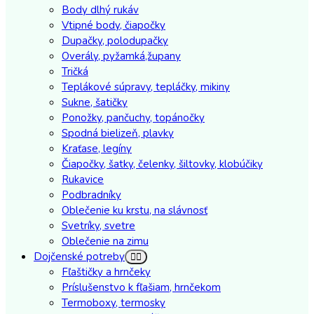
Body dlhý rukáv
Vtipné body, čiapočky
Dupačky, polodupačky
Overály, pyžamká,župany
Tričká
Teplákové súpravy, tepláčky, mikiny
Sukne, šatičky
Ponožky, pančuchy, topánočky
Spodná bielizeň, plavky
Kraťase, legíny
Čiapočky, šatky, čelenky, šiltovky, klobúčiky
Rukavice
Podbradníky
Oblečenie ku krstu, na slávnosť
Svetríky, svetre
Oblečenie na zimu
Dojčenské potreby
Fľaštičky a hrnčeky
Príslušenstvo k fľašiam, hrnčekom
Termoboxy, termosky