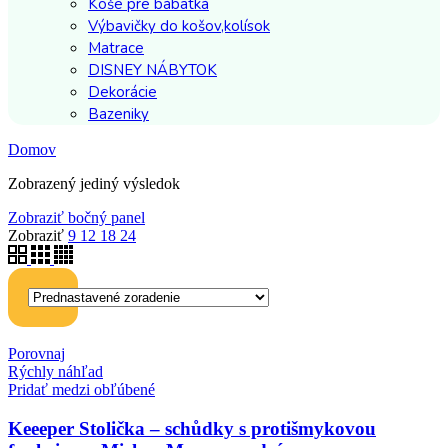
Koše pre bábätká
Výbavičky do košov,kolísok
Matrace
DISNEY NÁBYTOK
Dekorácie
Bazeniky
Domov
Zobrazený jediný výsledok
Zobraziť bočný panel
Zobraziť
9
12
18
24
Porovnaj
Rýchly náhľad
Pridať medzi obľúbené
Keeeper Stolička – schůdky s protišmykovou