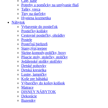
Čaje, kaše
Potreby a pomôcky na umývanie fliaš
Tašky, vreca
Tipy na darčeky
Hygiena kozmetika
Nábytok
Vybavenie do postieľok
Postieľky,kolísky
Cestovné postieľky, ohrádky
Postele
Posteľná bielizeň
Stany,týpí,teepee
Skrine,komody,poličky, boxy
Písacie stoly, stolečky, stoličky
Jedálenské stolíky stolčeky
Detské pohovky
Detská kresielka
Lustre, lampičky
Koše pre bábätká
Výbavičky do košov,kolísok
Matrace
DISNEY NÁBYTOK
Dekorácie
Bazeniky