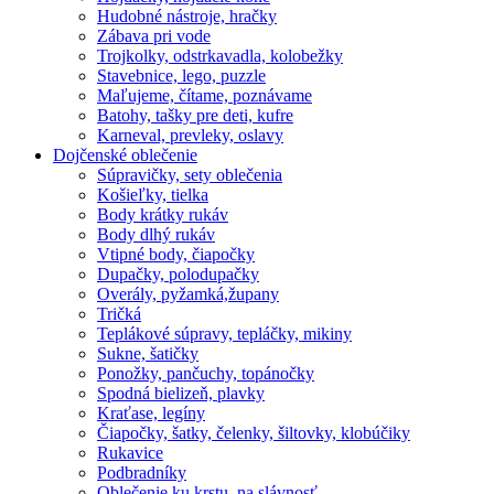
Hudobné nástroje, hračky
Zábava pri vode
Trojkolky, odstrkavadla, kolobežky
Stavebnice, lego, puzzle
Maľujeme, čítame, poznávame
Batohy, tašky pre deti, kufre
Karneval, prevleky, oslavy
Dojčenské oblečenie
Súpravičky, sety oblečenia
Košieľky, tielka
Body krátky rukáv
Body dlhý rukáv
Vtipné body, čiapočky
Dupačky, polodupačky
Overály, pyžamká,župany
Tričká
Teplákové súpravy, tepláčky, mikiny
Sukne, šatičky
Ponožky, pančuchy, topánočky
Spodná bielizeň, plavky
Kraťase, legíny
Čiapočky, šatky, čelenky, šiltovky, klobúčiky
Rukavice
Podbradníky
Oblečenie ku krstu, na slávnosť