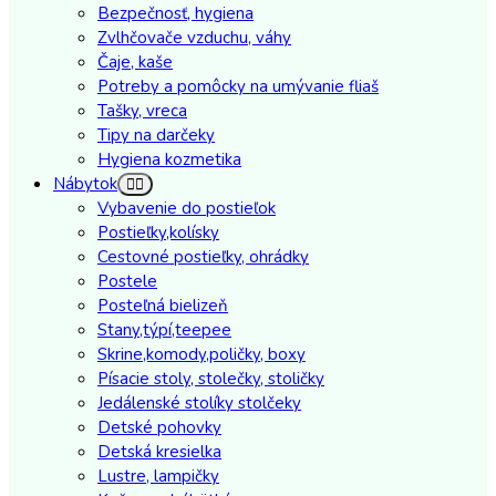
Bezpečnosť, hygiena
Zvlhčovače vzduchu, váhy
Čaje, kaše
Potreby a pomôcky na umývanie fliaš
Tašky, vreca
Tipy na darčeky
Hygiena kozmetika
Nábytok
Vybavenie do postieľok
Postieľky,kolísky
Cestovné postieľky, ohrádky
Postele
Posteľná bielizeň
Stany,týpí,teepee
Skrine,komody,poličky, boxy
Písacie stoly, stolečky, stoličky
Jedálenské stolíky stolčeky
Detské pohovky
Detská kresielka
Lustre, lampičky