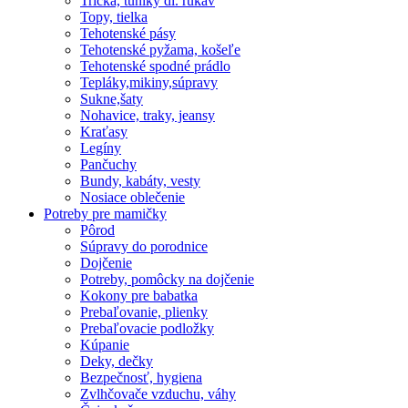
Tričká, tuniky dl. rukáv
Topy, tielka
Tehotenské pásy
Tehotenské pyžama, košeľe
Tehotenské spodné prádlo
Tepláky,mikiny,súpravy
Sukne,šaty
Nohavice, traky, jeansy
Kraťasy
Legíny
Pančuchy
Bundy, kabáty, vesty
Nosiace oblečenie
Potreby pre mamičky
Pôrod
Súpravy do porodnice
Dojčenie
Potreby, pomôcky na dojčenie
Kokony pre babatka
Prebaľovanie, plienky
Prebaľovacie podložky
Kúpanie
Deky, dečky
Bezpečnosť, hygiena
Zvlhčovače vzduchu, váhy