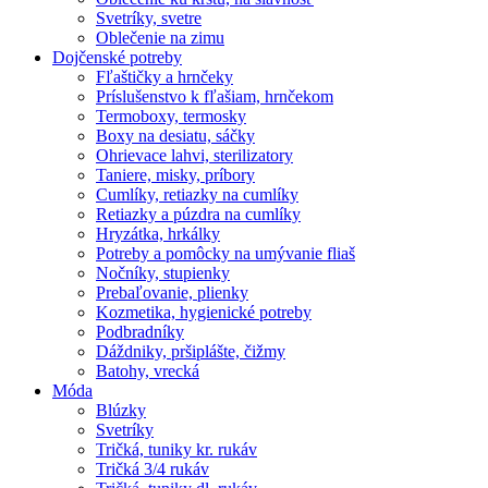
Svetríky, svetre
Oblečenie na zimu
Dojčenské potreby
Fľaštičky a hrnčeky
Príslušenstvo k fľašiam, hrnčekom
Termoboxy, termosky
Boxy na desiatu, sáčky
Ohrievace lahvi, sterilizatory
Taniere, misky, príbory
Cumlíky, retiazky na cumlíky
Retiazky a púzdra na cumlíky
Hryzátka, hrkálky
Potreby a pomôcky na umývanie fliaš
Nočníky, stupienky
Prebaľovanie, plienky
Kozmetika, hygienické potreby
Podbradníky
Dáždniky, pršiplášte, čižmy
Batohy, vrecká
Móda
Blúzky
Svetríky
Tričká, tuniky kr. rukáv
Tričká 3/4 rukáv