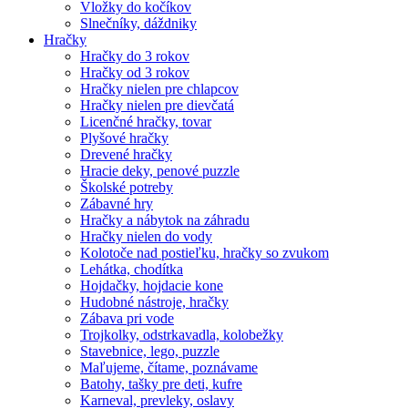
Vložky do kočíkov
Slnečníky, dáždniky
Hračky
Hračky do 3 rokov
Hračky od 3 rokov
Hračky nielen pre chlapcov
Hračky nielen pre dievčatá
Licenčné hračky, tovar
Plyšové hračky
Drevené hračky
Hracie deky, penové puzzle
Školské potreby
Zábavné hry
Hračky a nábytok na záhradu
Hračky nielen do vody
Kolotoče nad postieľku, hračky so zvukom
Lehátka, chodítka
Hojdačky, hojdacie kone
Hudobné nástroje, hračky
Zábava pri vode
Trojkolky, odstrkavadla, kolobežky
Stavebnice, lego, puzzle
Maľujeme, čítame, poznávame
Batohy, tašky pre deti, kufre
Karneval, prevleky, oslavy