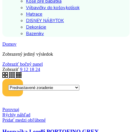
Koše pre bábätká
Výbavičky do košov,kolísok
Matrace
DISNEY NÁBYTOK
Dekorácie
Bazeniky
Domov
Zobrazený jediný výsledok
Zobraziť bočný panel
Zobraziť
9
12
18
24
Porovnaj
Rýchly náhľad
Pridať medzi obľúbené
Houpačka Lorelli PORTOFINO GREY