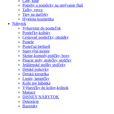
Čaje, kaše
Potreby a pomôcky na umývanie fliaš
Tašky, vreca
Tipy na darčeky
Hygiena kozmetika
Nábytok
Vybavenie do postieľok
Postieľky,kolísky
Cestovné postieľky, ohrádky
Postele
Posteľná bielizeň
Stany,týpí,teepee
Skrine,komody,poličky, boxy
Písacie stoly, stolečky, stoličky
Jedálenské stolíky stolčeky
Detské pohovky
Detská kresielka
Lustre, lampičky
Koše pre bábätká
Výbavičky do košov,kolísok
Matrace
DISNEY NÁBYTOK
Dekorácie
Bazeniky