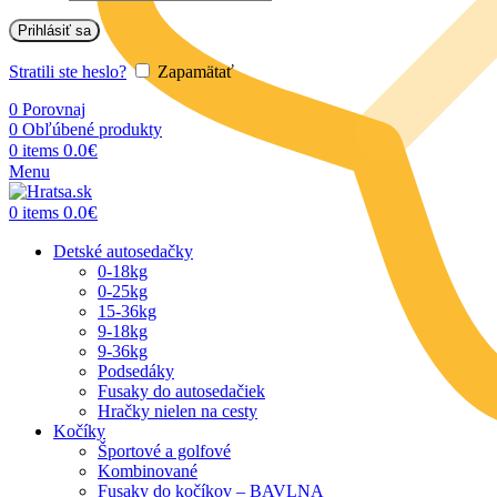
Prihlásiť sa
Stratili ste heslo?
Zapamätať
0
Porovnaj
0
Obľúbené produkty
0.0
€
0
items
Menu
0.0
€
0
items
Detské autosedačky
0-18kg
0-25kg
15-36kg
9-18kg
9-36kg
Podsedáky
Fusaky do autosedačiek
Hračky nielen na cesty
Kočíky
Športové a golfové
Kombinované
Fusaky do kočíkov – BAVLNA