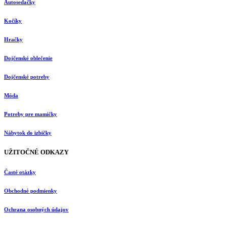
Autosedačky
Kočíky
Hračky
Dojčenské oblečenie
Dojčenské potreby
Móda
Potreby pre mamičky
Nábytok do izbičky
UŽITOČNÉ ODKAZY
Časté otázky
Obchodné podmienky
Ochrana osobných údajov