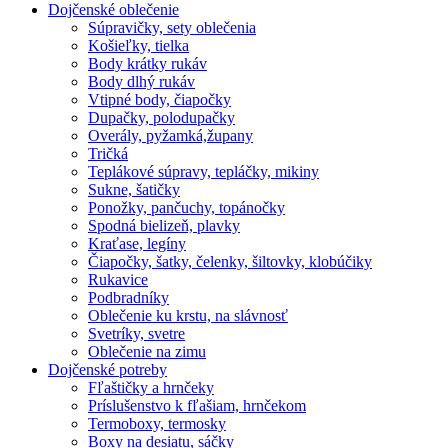
Dojčenské oblečenie
Súpravičky, sety oblečenia
Košieľky, tielka
Body krátky rukáv
Body dlhý rukáv
Vtipné body, čiapočky
Dupačky, polodupačky
Overály, pyžamká,župany
Tričká
Teplákové súpravy, tepláčky, mikiny
Sukne, šatičky
Ponožky, pančuchy, topánočky
Spodná bielizeň, plavky
Kraťase, legíny
Čiapočky, šatky, čelenky, šiltovky, klobúčiky
Rukavice
Podbradníky
Oblečenie ku krstu, na slávnosť
Svetríky, svetre
Oblečenie na zimu
Dojčenské potreby
Fľaštičky a hrnčeky
Príslušenstvo k fľašiam, hrnčekom
Termoboxy, termosky
Boxy na desiatu, sáčky