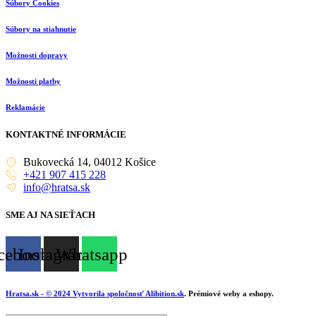
Súbory Cookies
Súbory na stiahnutie
Možnosti dopravy
Možnosti platby
Reklamácie
KONTAKTNÉ INFORMÁCIE
Bukovecká 14, 04012 Košice
+421 907 415 228
info@hratsa.sk
SME AJ NA SIEŤACH
cebook
Instagram
Whatsapp
Hratsa.sk
- © 2024 Vytvorila spoločnosť
Alibition.sk
. Prémiové weby a eshopy.