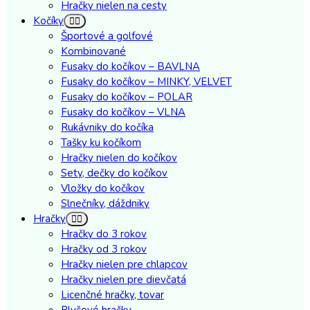
Hračky nielen na cesty
Kočíky
Športové a golfové
Kombinované
Fusaky do kočíkov – BAVLNA
Fusaky do kočíkov – MINKY, VELVET
Fusaky do kočíkov – POLAR
Fusaky do kočíkov – VLNA
Rukávniky do kočíka
Tašky ku kočíkom
Hračky nielen do kočíkov
Sety, dečky do kočíkov
Vložky do kočíkov
Slnečníky, dáždniky
Hračky
Hračky do 3 rokov
Hračky od 3 rokov
Hračky nielen pre chlapcov
Hračky nielen pre dievčatá
Licenčné hračky, tovar
Plyšové hračky