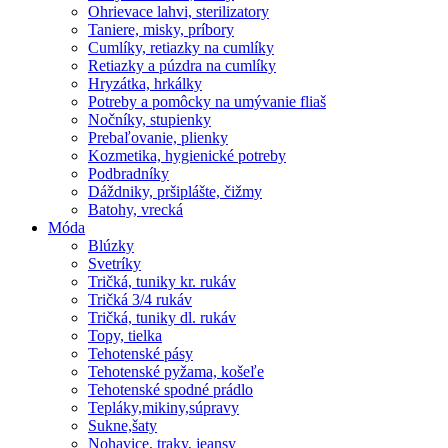
Ohrievace lahvi, sterilizatory
Taniere, misky, príbory
Cumlíky, retiazky na cumlíky
Retiazky a púzdra na cumlíky
Hryzátka, hrkálky
Potreby a pomôcky na umývanie fliaš
Nočníky, stupienky
Prebaľovanie, plienky
Kozmetika, hygienické potreby
Podbradníky
Dáždniky, pršiplášte, čižmy
Batohy, vrecká
Móda
Blúzky
Svetríky
Tričká, tuniky kr. rukáv
Tričká 3/4 rukáv
Tričká, tuniky dl. rukáv
Topy, tielka
Tehotenské pásy
Tehotenské pyžama, košeľe
Tehotenské spodné prádlo
Tepláky,mikiny,súpravy
Sukne,šaty
Nohavice, traky, jeansy