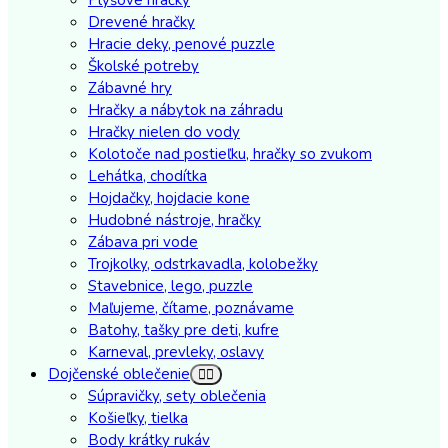
Drevené hračky
Hracie deky, penové puzzle
Školské potreby
Zábavné hry
Hračky a nábytok na záhradu
Hračky nielen do vody
Kolotoče nad postieľku, hračky so zvukom
Lehátka, chodítka
Hojdačky, hojdacie kone
Hudobné nástroje, hračky
Zábava pri vode
Trojkolky, odstrkavadla, kolobežky
Stavebnice, lego, puzzle
Maľujeme, čítame, poznávame
Batohy, tašky pre deti, kufre
Karneval, prevleky, oslavy
Dojčenské oblečenie
Súpravičky, sety oblečenia
Košieľky, tielka
Body krátky rukáv