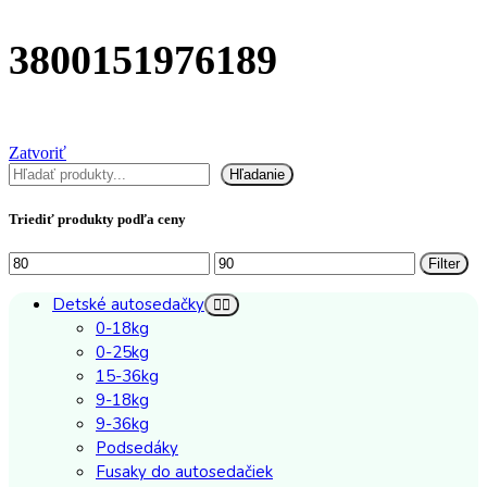
3800151976189
Zatvoriť
Hľadať
Hľadanie
Triediť produkty podľa ceny
Minimálna
Maximálna
Filter
cena
cena
Detské autosedačky
0-18kg
0-25kg
15-36kg
9-18kg
9-36kg
Podsedáky
Fusaky do autosedačiek