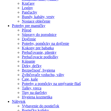
Kraťasy
Legíny
Pančuchy
Bundy, kabáty, vesty
Nosiace oblečenie
Potreby pre mamičky
Pôrod
Súpravy do porodnice
Dojčenie
Potreby, pomôcky na dojčenie
Kokony pre babatka
Prebaľovanie, plienky
Prebaľovacie podložky
Kúpanie
Deky, dečky
Bezpečnosť, hygiena
Zvlhčovače vzduchu, váhy
Čaje, kaše
Potreby a pomôcky na umývanie fliaš
Tašky, vreca
Tipy na darčeky
Hygiena kozmetika
Nábytok
Vybavenie do postieľok
Postieľky,kolísky