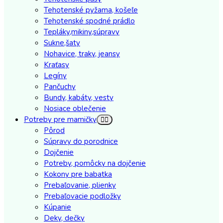
Tehotenské pyžama, košeľe
Tehotenské spodné prádlo
Tepláky,mikiny,súpravy
Sukne,šaty
Nohavice, traky, jeansy
Kraťasy
Legíny
Pančuchy
Bundy, kabáty, vesty
Nosiace oblečenie
Potreby pre mamičky
Pôrod
Súpravy do porodnice
Dojčenie
Potreby, pomôcky na dojčenie
Kokony pre babatka
Prebaľovanie, plienky
Prebaľovacie podložky
Kúpanie
Deky, dečky