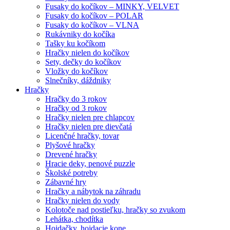
Fusaky do kočíkov – MINKY, VELVET
Fusaky do kočíkov – POLAR
Fusaky do kočíkov – VLNA
Rukávniky do kočíka
Tašky ku kočíkom
Hračky nielen do kočíkov
Sety, dečky do kočíkov
Vložky do kočíkov
Slnečníky, dáždniky
Hračky
Hračky do 3 rokov
Hračky od 3 rokov
Hračky nielen pre chlapcov
Hračky nielen pre dievčatá
Licenčné hračky, tovar
Plyšové hračky
Drevené hračky
Hracie deky, penové puzzle
Školské potreby
Zábavné hry
Hračky a nábytok na záhradu
Hračky nielen do vody
Kolotoče nad postieľku, hračky so zvukom
Lehátka, chodítka
Hojdačky, hojdacie kone