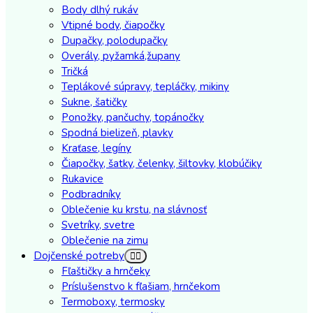
Body dlhý rukáv
Vtipné body, čiapočky
Dupačky, polodupačky
Overály, pyžamká,župany
Tričká
Teplákové súpravy, tepláčky, mikiny
Sukne, šatičky
Ponožky, pančuchy, topánočky
Spodná bielizeň, plavky
Kraťase, legíny
Čiapočky, šatky, čelenky, šiltovky, klobúčiky
Rukavice
Podbradníky
Oblečenie ku krstu, na slávnosť
Svetríky, svetre
Oblečenie na zimu
Dojčenské potreby
Fľaštičky a hrnčeky
Príslušenstvo k fľašiam, hrnčekom
Termoboxy, termosky