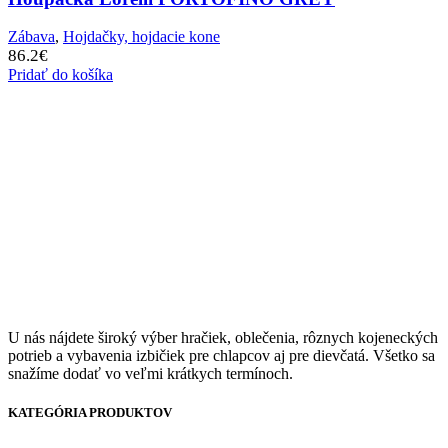
Zábava
,
Hojdačky, hojdacie kone
86.2
€
Pridať do košíka
U nás nájdete široký výber hračiek, oblečenia, rôznych kojeneckých
potrieb a vybavenia izbičiek pre chlapcov aj pre dievčatá. Všetko sa
snažíme dodať vo veľmi krátkych termínoch.
KATEGÓRIA PRODUKTOV