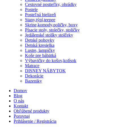
Cestovné postieľky, ohrádky
Postele
Posteľná bielizeň
Stany,týpí,teepee
Skrine,komody,poličky, boxy
Písacie stoly, stolečky, stoličky
Jedálenské stolíky stolčeky
Detské pohovky
Detská kresielka
Lustre, lampičky
Koše pre bábätká
Výbavičky do košov,kolísok
Matrace
DISNEY NÁBYTOK
Dekorácie
Bazeniky
Domov
Blog
O nás
Kontakt
Obľúbené produkty
Porovnaj
Prihlásenie / Registrácia