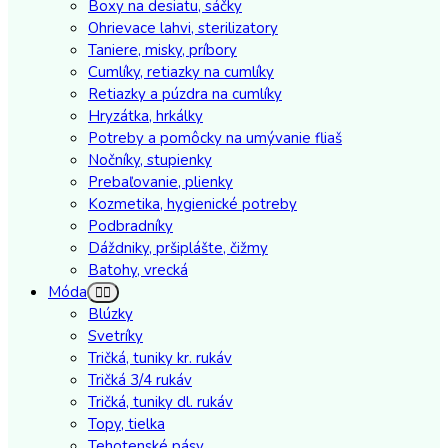
Boxy na desiatu, sáčky
Ohrievace lahvi, sterilizatory
Taniere, misky, príbory
Cumlíky, retiazky na cumlíky
Retiazky a púzdra na cumlíky
Hryzátka, hrkálky
Potreby a pomôcky na umývanie fliaš
Nočníky, stupienky
Prebaľovanie, plienky
Kozmetika, hygienické potreby
Podbradníky
Dáždniky, pršiplášte, čižmy
Batohy, vrecká
Móda
Blúzky
Svetríky
Tričká, tuniky kr. rukáv
Tričká 3/4 rukáv
Tričká, tuniky dl. rukáv
Topy, tielka
Tehotenské pásy