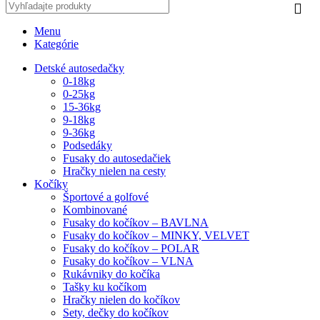
Menu
Kategórie
Detské autosedačky
0-18kg
0-25kg
15-36kg
9-18kg
9-36kg
Podsedáky
Fusaky do autosedačiek
Hračky nielen na cesty
Kočíky
Športové a golfové
Kombinované
Fusaky do kočíkov – BAVLNA
Fusaky do kočíkov – MINKY, VELVET
Fusaky do kočíkov – POLAR
Fusaky do kočíkov – VLNA
Rukávniky do kočíka
Tašky ku kočíkom
Hračky nielen do kočíkov
Sety, dečky do kočíkov