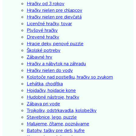
Hračky od 3 rokov
Hračky nielen pre chlapcov
Hračky nielen pre dievčatá
Licenčné hračky, tovar
Plyšové hračky
Drevené hračky
Hracie deky, penové puzzle
Školské potreby
Zábavné hry
Hračky a nábytok na záhradu
Hračky nielen do vody
Kolotoče nad postieľku, hračky so zvukom
Lehátka, chodítka
Hojdačky, hojdacie kone
Hudobné nástroje, hračky
Zábava pri vode
Trojkolky, odstrkavadla, kolobežky
Stavebnice, lego, puzzle
Maľujeme, čítame, poznávame
Batohy, tašky pre deti, kufre