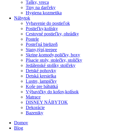
Tašky, vreca
Tipy na darčeky
Hygiena kozmetika
Nábytok
Vybavenie do postieľok
Postieľky,kolísky
Cestovné postieľky, ohrádky
Postele
Posteľná bielizeň
Stany,týpí,teepee
Skrine,komody,poličky, boxy
Písacie stoly, stolečky, stoličky
Jedálenské stolíky stolčeky
Detské pohovky
Detská kresielka
Lustre, lampičky
Koše pre bábätká
Výbavičky do košov,kolísok
Matrace
DISNEY NÁBYTOK
Dekorácie
Bazeniky
Domov
Blog