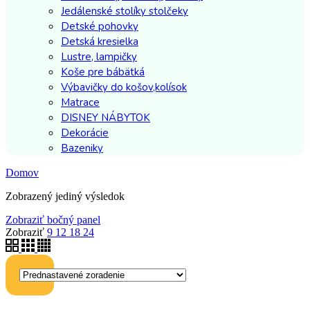
Jedálenské stolíky stolčeky
Detské pohovky
Detská kresielka
Lustre, lampičky
Koše pre bábätká
Výbavičky do košov,kolísok
Matrace
DISNEY NÁBYTOK
Dekorácie
Bazeniky
Domov
Zobrazený jediný výsledok
Zobraziť bočný panel
Zobraziť
9
12
18
24