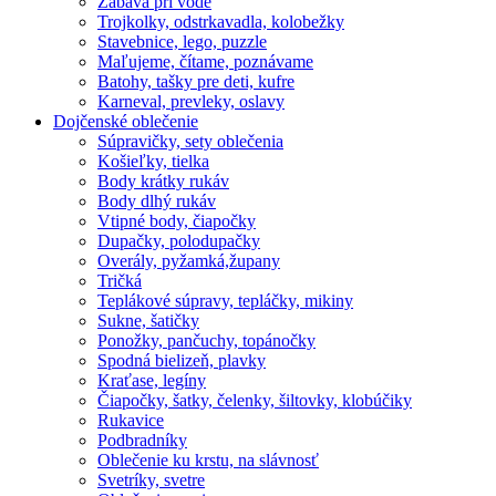
Zábava pri vode
Trojkolky, odstrkavadla, kolobežky
Stavebnice, lego, puzzle
Maľujeme, čítame, poznávame
Batohy, tašky pre deti, kufre
Karneval, prevleky, oslavy
Dojčenské oblečenie
Súpravičky, sety oblečenia
Košieľky, tielka
Body krátky rukáv
Body dlhý rukáv
Vtipné body, čiapočky
Dupačky, polodupačky
Overály, pyžamká,župany
Tričká
Teplákové súpravy, tepláčky, mikiny
Sukne, šatičky
Ponožky, pančuchy, topánočky
Spodná bielizeň, plavky
Kraťase, legíny
Čiapočky, šatky, čelenky, šiltovky, klobúčiky
Rukavice
Podbradníky
Oblečenie ku krstu, na slávnosť
Svetríky, svetre