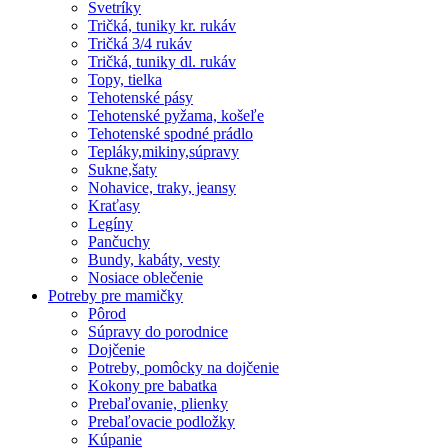
Svetríky
Tričká, tuniky kr. rukáv
Tričká 3/4 rukáv
Tričká, tuniky dl. rukáv
Topy, tielka
Tehotenské pásy
Tehotenské pyžama, košeľe
Tehotenské spodné prádlo
Tepláky,mikiny,súpravy
Sukne,šaty
Nohavice, traky, jeansy
Kraťasy
Legíny
Pančuchy
Bundy, kabáty, vesty
Nosiace oblečenie
Potreby pre mamičky
Pôrod
Súpravy do porodnice
Dojčenie
Potreby, pomôcky na dojčenie
Kokony pre babatka
Prebaľovanie, plienky
Prebaľovacie podložky
Kúpanie