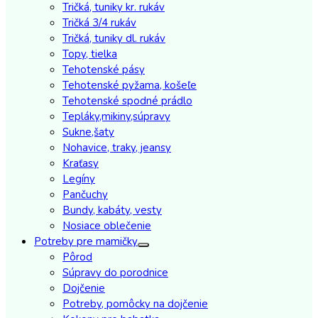
Tričká, tuniky kr. rukáv
Tričká 3/4 rukáv
Tričká, tuniky dl. rukáv
Topy, tielka
Tehotenské pásy
Tehotenské pyžama, košeľe
Tehotenské spodné prádlo
Tepláky,mikiny,súpravy
Sukne,šaty
Nohavice, traky, jeansy
Kraťasy
Legíny
Pančuchy
Bundy, kabáty, vesty
Nosiace oblečenie
Potreby pre mamičky
Pôrod
Súpravy do porodnice
Dojčenie
Potreby, pomôcky na dojčenie