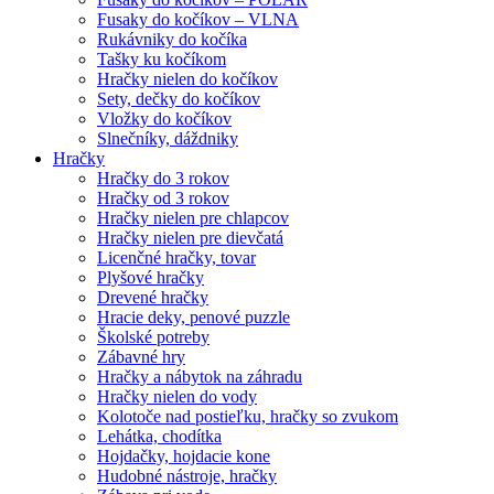
Fusaky do kočíkov – VLNA
Rukávniky do kočíka
Tašky ku kočíkom
Hračky nielen do kočíkov
Sety, dečky do kočíkov
Vložky do kočíkov
Slnečníky, dáždniky
Hračky
Hračky do 3 rokov
Hračky od 3 rokov
Hračky nielen pre chlapcov
Hračky nielen pre dievčatá
Licenčné hračky, tovar
Plyšové hračky
Drevené hračky
Hracie deky, penové puzzle
Školské potreby
Zábavné hry
Hračky a nábytok na záhradu
Hračky nielen do vody
Kolotoče nad postieľku, hračky so zvukom
Lehátka, chodítka
Hojdačky, hojdacie kone
Hudobné nástroje, hračky