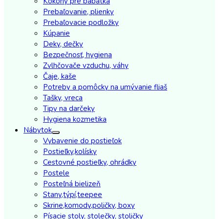
Kokony pre babatka
Prebaľovanie, plienky
Prebaľovacie podložky
Kúpanie
Deky, dečky
Bezpečnosť, hygiena
Zvlhčovače vzduchu, váhy
Čaje, kaše
Potreby a pomôcky na umývanie fliaš
Tašky, vreca
Tipy na darčeky
Hygiena kozmetika
Nábytok
Vybavenie do postieľok
Postieľky,kolísky
Cestovné postieľky, ohrádky
Postele
Posteľná bielizeň
Stany,týpí,teepee
Skrine,komody,poličky, boxy
Písacie stoly, stolečky, stoličky