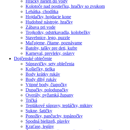
Hračky nielen do vody
Kolotoče nad postieľku, hračky so zvukom
Lehátka, chodítka
Hojdačky, hojdacie kone
Hudobné nástroje, hračky
Zábava pri vode
Trojkolky, odstrkavadla, kolobežky
Stavebnice, lego, puzzle
Maľujeme, čítame, poznávame
Batohy, tašky pre deti, kufre
Karneval, prevleky, oslavy
Dojčenské oblečenie
Súpravičky, sety oblečenia
Košieľky, tielka
Body krátky rukáv
Body dlhý rukáv
Vtipné body, čiapočky
Dupačky, polodupačky
Overály, pyžamká,župany
Tričká
Teplákové súpravy, tepláčky, mikiny
Sukne, šatičky
Ponožky, pančuchy, topánočky
Spodná bielizeň, plavky
Kraťase, legíny