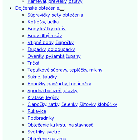
Karneval, prevleky, oslavy
Dojčenské oblečenie
Súpravičky, sety oblečenia
Košieľky, tielka
Body krátky rukáv
Body dlhý rukáv
Vtipné body, čiapočky
Dupačky, polodupačky
Overály, pyžamká,župany
Tričká
Teplákové súpravy, tepláčky, mikiny
Sukne, šatičky
Ponožky, pančuchy, topánočky
Spodná bielizeň, plavky
Kraťase, legíny
Čiapočky, šatky, čelenky, šiltovky, klobúčiky
Rukavice
Podbradníky
Oblečenie ku krstu, na slávnosť
Svetríky, svetre
Oblečenie na zimu