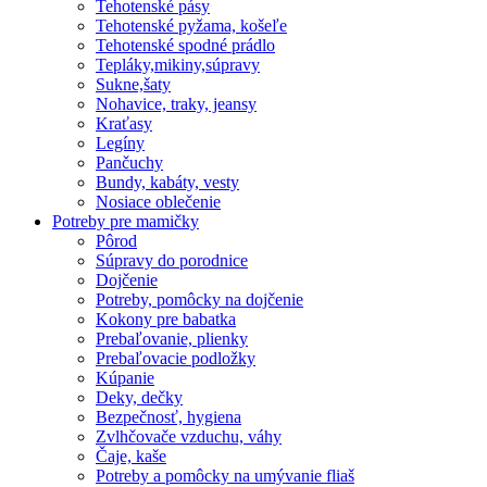
Tehotenské pásy
Tehotenské pyžama, košeľe
Tehotenské spodné prádlo
Tepláky,mikiny,súpravy
Sukne,šaty
Nohavice, traky, jeansy
Kraťasy
Legíny
Pančuchy
Bundy, kabáty, vesty
Nosiace oblečenie
Potreby pre mamičky
Pôrod
Súpravy do porodnice
Dojčenie
Potreby, pomôcky na dojčenie
Kokony pre babatka
Prebaľovanie, plienky
Prebaľovacie podložky
Kúpanie
Deky, dečky
Bezpečnosť, hygiena
Zvlhčovače vzduchu, váhy
Čaje, kaše
Potreby a pomôcky na umývanie fliaš