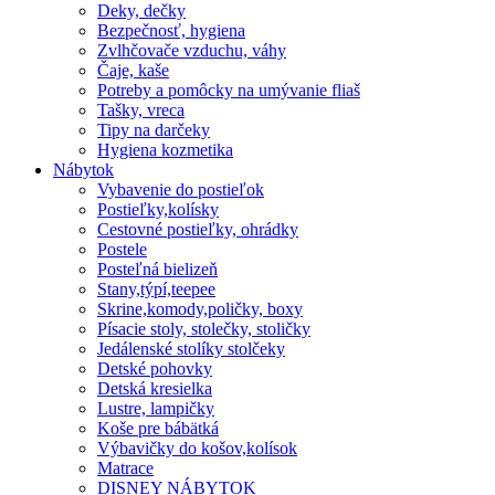
Deky, dečky
Bezpečnosť, hygiena
Zvlhčovače vzduchu, váhy
Čaje, kaše
Potreby a pomôcky na umývanie fliaš
Tašky, vreca
Tipy na darčeky
Hygiena kozmetika
Nábytok
Vybavenie do postieľok
Postieľky,kolísky
Cestovné postieľky, ohrádky
Postele
Posteľná bielizeň
Stany,týpí,teepee
Skrine,komody,poličky, boxy
Písacie stoly, stolečky, stoličky
Jedálenské stolíky stolčeky
Detské pohovky
Detská kresielka
Lustre, lampičky
Koše pre bábätká
Výbavičky do košov,kolísok
Matrace
DISNEY NÁBYTOK