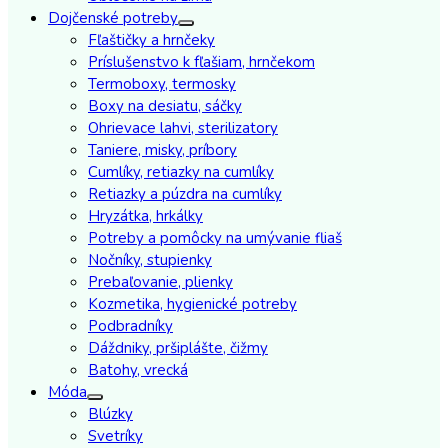
Dojčenské potreby
Fľaštičky a hrnčeky
Príslušenstvo k fľašiam, hrnčekom
Termoboxy, termosky
Boxy na desiatu, sáčky
Ohrievace lahvi, sterilizatory
Taniere, misky, príbory
Cumlíky, retiazky na cumlíky
Retiazky a púzdra na cumlíky
Hryzátka, hrkálky
Potreby a pomôcky na umývanie fliaš
Nočníky, stupienky
Prebaľovanie, plienky
Kozmetika, hygienické potreby
Podbradníky
Dáždniky, pršiplášte, čižmy
Batohy, vrecká
Móda
Blúzky
Svetríky