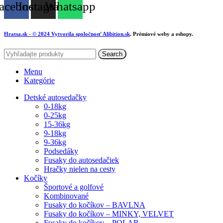
acebook
Instagram
Whatsapp
Hratsa.sk
- © 2024 Vytvorila spoločnosť
Alibition.sk
. Prémiové weby a eshopy.
Search
Menu
Kategórie
Detské autosedačky
0-18kg
0-25kg
15-36kg
9-18kg
9-36kg
Podsedáky
Fusaky do autosedačiek
Hračky nielen na cesty
Kočíky
Športové a golfové
Kombinované
Fusaky do kočíkov – BAVLNA
Fusaky do kočíkov – MINKY, VELVET
Fusaky do kočíkov – POLAR