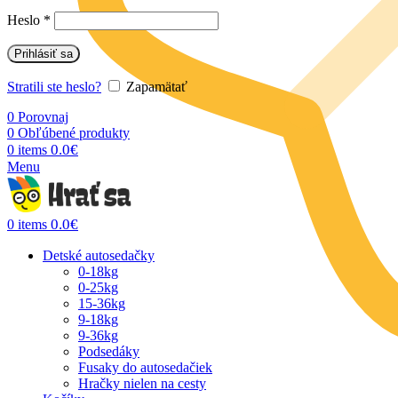
Heslo
*
Prihlásiť sa
Stratili ste heslo?
Zapamätať
0
Porovnaj
0
Obľúbené produkty
0.0
€
0
items
Menu
0.0
€
0
items
Detské autosedačky
0-18kg
0-25kg
15-36kg
9-18kg
9-36kg
Podsedáky
Fusaky do autosedačiek
Hračky nielen na cesty