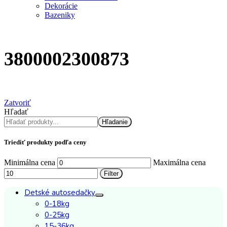
Dekorácie
Bazeniky
3800002300873
Zatvoriť
Hľadať
Hľadanie
Triediť produkty podľa ceny
Minimálna cena
Maximálna cena
Filter
Detské autosedačky
0-18kg
0-25kg
15-36kg