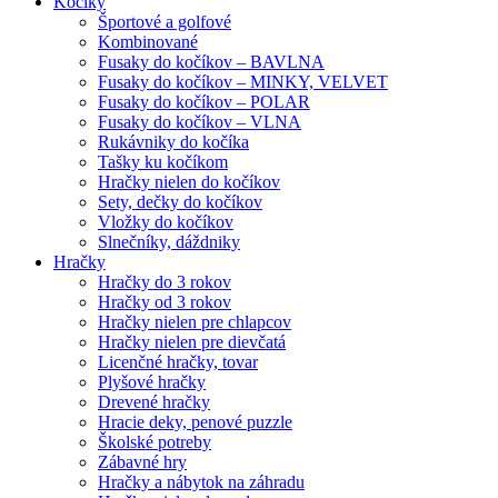
Kočíky
Športové a golfové
Kombinované
Fusaky do kočíkov – BAVLNA
Fusaky do kočíkov – MINKY, VELVET
Fusaky do kočíkov – POLAR
Fusaky do kočíkov – VLNA
Rukávniky do kočíka
Tašky ku kočíkom
Hračky nielen do kočíkov
Sety, dečky do kočíkov
Vložky do kočíkov
Slnečníky, dáždniky
Hračky
Hračky do 3 rokov
Hračky od 3 rokov
Hračky nielen pre chlapcov
Hračky nielen pre dievčatá
Licenčné hračky, tovar
Plyšové hračky
Drevené hračky
Hracie deky, penové puzzle
Školské potreby
Zábavné hry
Hračky a nábytok na záhradu