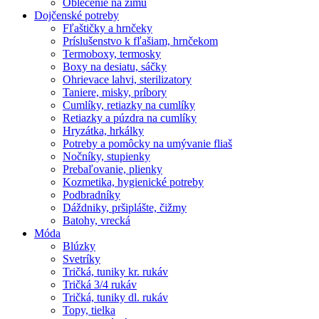
Oblečenie na zimu
Dojčenské potreby
Fľaštičky a hrnčeky
Príslušenstvo k fľašiam, hrnčekom
Termoboxy, termosky
Boxy na desiatu, sáčky
Ohrievace lahvi, sterilizatory
Taniere, misky, príbory
Cumlíky, retiazky na cumlíky
Retiazky a púzdra na cumlíky
Hryzátka, hrkálky
Potreby a pomôcky na umývanie fliaš
Nočníky, stupienky
Prebaľovanie, plienky
Kozmetika, hygienické potreby
Podbradníky
Dáždniky, pršiplášte, čižmy
Batohy, vrecká
Móda
Blúzky
Svetríky
Tričká, tuniky kr. rukáv
Tričká 3/4 rukáv
Tričká, tuniky dl. rukáv
Topy, tielka