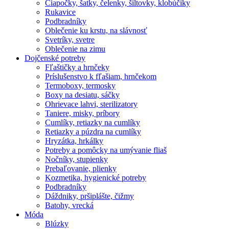
Čiapočky, šatky, čelenky, šiltovky, klobúčiky
Rukavice
Podbradníky
Oblečenie ku krstu, na slávnosť
Svetríky, svetre
Oblečenie na zimu
Dojčenské potreby
Fľaštičky a hrnčeky
Príslušenstvo k fľašiam, hrnčekom
Termoboxy, termosky
Boxy na desiatu, sáčky
Ohrievace lahvi, sterilizatory
Taniere, misky, príbory
Cumlíky, retiazky na cumlíky
Retiazky a púzdra na cumlíky
Hryzátka, hrkálky
Potreby a pomôcky na umývanie fliaš
Nočníky, stupienky
Prebaľovanie, plienky
Kozmetika, hygienické potreby
Podbradníky
Dáždniky, pršiplášte, čižmy
Batohy, vrecká
Móda
Blúzky