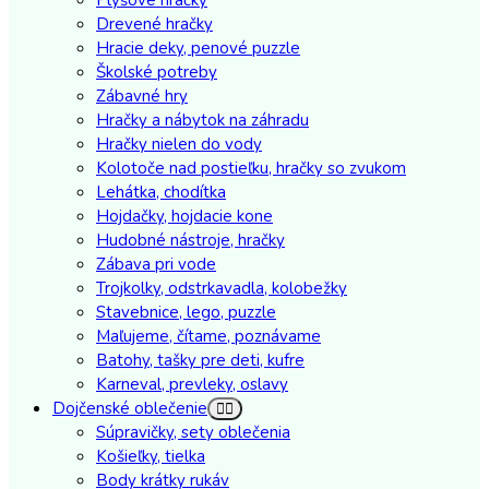
Drevené hračky
Hracie deky, penové puzzle
Školské potreby
Zábavné hry
Hračky a nábytok na záhradu
Hračky nielen do vody
Kolotoče nad postieľku, hračky so zvukom
Lehátka, chodítka
Hojdačky, hojdacie kone
Hudobné nástroje, hračky
Zábava pri vode
Trojkolky, odstrkavadla, kolobežky
Stavebnice, lego, puzzle
Maľujeme, čítame, poznávame
Batohy, tašky pre deti, kufre
Karneval, prevleky, oslavy
Dojčenské oblečenie
Súpravičky, sety oblečenia
Košieľky, tielka
Body krátky rukáv