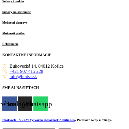
Súbory Cookies
Súbory na stiahnutie
Možnosti dopravy
Možnosti platby
Reklamácie
KONTAKTNÉ INFORMÁCIE
Bukovecká 14, 04012 Košice
+421 907 415 228
info@hratsa.sk
SME AJ NA SIEŤACH
cebook
Instagram
Whatsapp
Hratsa.sk
- © 2024 Vytvorila spoločnosť
Alibition.sk
. Prémiové weby a eshopy.