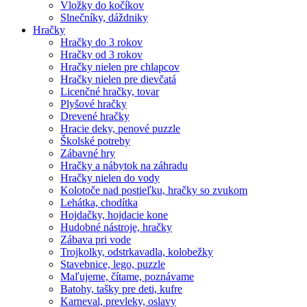
Vložky do kočíkov
Slnečníky, dáždniky
Hračky
Hračky do 3 rokov
Hračky od 3 rokov
Hračky nielen pre chlapcov
Hračky nielen pre dievčatá
Licenčné hračky, tovar
Plyšové hračky
Drevené hračky
Hracie deky, penové puzzle
Školské potreby
Zábavné hry
Hračky a nábytok na záhradu
Hračky nielen do vody
Kolotoče nad postieľku, hračky so zvukom
Lehátka, chodítka
Hojdačky, hojdacie kone
Hudobné nástroje, hračky
Zábava pri vode
Trojkolky, odstrkavadla, kolobežky
Stavebnice, lego, puzzle
Maľujeme, čítame, poznávame
Batohy, tašky pre deti, kufre
Karneval, prevleky, oslavy