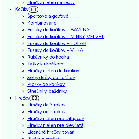
Hračky nielen na cesty
Kočíky
Športové a golfové
Kombinované
Fusaky do kočíkov – BAVLNA
Fusaky do kočíkov – MINKY, VELVET
Fusaky do kočíkov – POLAR
Fusaky do kočíkov – VLNA
Rukávniky do kočíka
Tašky ku kočíkom
Hračky nielen do kočíkov
Sety, dečky do kočíkov
Vložky do kočíkov
Slnečníky, dáždniky
Hračky
Hračky do 3 rokov
Hračky od 3 rokov
Hračky nielen pre chlapcov
Hračky nielen pre dievčatá
Licenčné hračky, tovar
Plyšové hračky