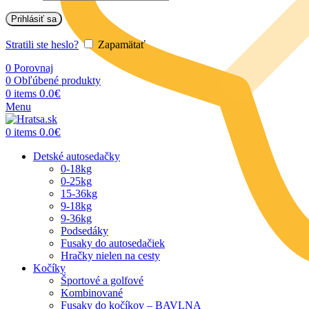
Prihlásiť sa
Stratili ste heslo?
Zapamätať
0
Porovnaj
0
Obľúbené produkty
0.0
€
0
items
Menu
0.0
€
0
items
Detské autosedačky
0-18kg
0-25kg
15-36kg
9-18kg
9-36kg
Podsedáky
Fusaky do autosedačiek
Hračky nielen na cesty
Kočíky
Športové a golfové
Kombinované
Fusaky do kočíkov – BAVLNA