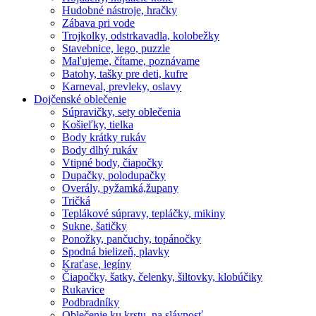
Hudobné nástroje, hračky
Zábava pri vode
Trojkolky, odstrkavadla, kolobežky
Stavebnice, lego, puzzle
Maľujeme, čítame, poznávame
Batohy, tašky pre deti, kufre
Karneval, prevleky, oslavy
Dojčenské oblečenie
Súpravičky, sety oblečenia
Košieľky, tielka
Body krátky rukáv
Body dlhý rukáv
Vtipné body, čiapočky
Dupačky, polodupačky
Overály, pyžamká,župany
Tričká
Teplákové súpravy, tepláčky, mikiny
Sukne, šatičky
Ponožky, pančuchy, topánočky
Spodná bielizeň, plavky
Kraťase, legíny
Čiapočky, šatky, čelenky, šiltovky, klobúčiky
Rukavice
Podbradníky
Oblečenie ku krstu, na slávnosť