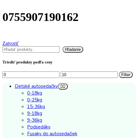
0755907190162
Zatvoriť
Hľadať
Hľadanie
Triediť produkty podľa ceny
Minimálna
Maximálna
Filter
cena
cena
Detské autosedačky
0-18kg
0-25kg
15-36kg
9-18kg
9-36kg
Podsedáky
Fusaky do autosedačiek