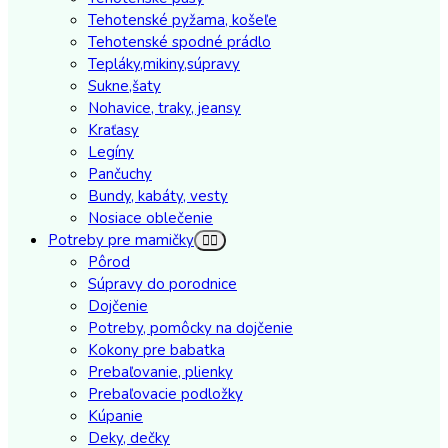
Tehotenské pyžama, košeľe
Tehotenské spodné prádlo
Tepláky,mikiny,súpravy
Sukne,šaty
Nohavice, traky, jeansy
Kraťasy
Legíny
Pančuchy
Bundy, kabáty, vesty
Nosiace oblečenie
Potreby pre mamičky
Pôrod
Súpravy do porodnice
Dojčenie
Potreby, pomôcky na dojčenie
Kokony pre babatka
Prebaľovanie, plienky
Prebaľovacie podložky
Kúpanie
Deky, dečky