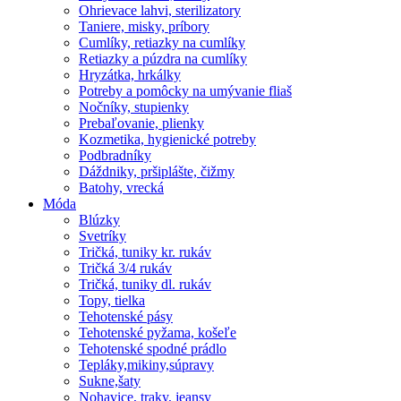
Ohrievace lahvi, sterilizatory
Taniere, misky, príbory
Cumlíky, retiazky na cumlíky
Retiazky a púzdra na cumlíky
Hryzátka, hrkálky
Potreby a pomôcky na umývanie fliaš
Nočníky, stupienky
Prebaľovanie, plienky
Kozmetika, hygienické potreby
Podbradníky
Dáždniky, pršiplášte, čižmy
Batohy, vrecká
Móda
Blúzky
Svetríky
Tričká, tuniky kr. rukáv
Tričká 3/4 rukáv
Tričká, tuniky dl. rukáv
Topy, tielka
Tehotenské pásy
Tehotenské pyžama, košeľe
Tehotenské spodné prádlo
Tepláky,mikiny,súpravy
Sukne,šaty
Nohavice, traky, jeansy