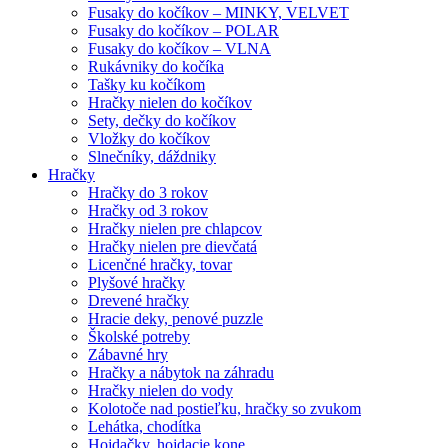
Fusaky do kočíkov – MINKY, VELVET
Fusaky do kočíkov – POLAR
Fusaky do kočíkov – VLNA
Rukávniky do kočíka
Tašky ku kočíkom
Hračky nielen do kočíkov
Sety, dečky do kočíkov
Vložky do kočíkov
Slnečníky, dáždniky
Hračky
Hračky do 3 rokov
Hračky od 3 rokov
Hračky nielen pre chlapcov
Hračky nielen pre dievčatá
Licenčné hračky, tovar
Plyšové hračky
Drevené hračky
Hracie deky, penové puzzle
Školské potreby
Zábavné hry
Hračky a nábytok na záhradu
Hračky nielen do vody
Kolotoče nad postieľku, hračky so zvukom
Lehátka, chodítka
Hojdačky, hojdacie kone