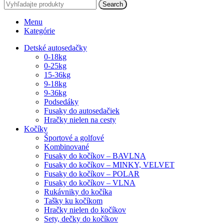
Search
Menu
Kategórie
Detské autosedačky
0-18kg
0-25kg
15-36kg
9-18kg
9-36kg
Podsedáky
Fusaky do autosedačiek
Hračky nielen na cesty
Kočíky
Športové a golfové
Kombinované
Fusaky do kočíkov – BAVLNA
Fusaky do kočíkov – MINKY, VELVET
Fusaky do kočíkov – POLAR
Fusaky do kočíkov – VLNA
Rukávniky do kočíka
Tašky ku kočíkom
Hračky nielen do kočíkov
Sety, dečky do kočíkov