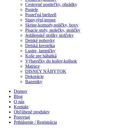
Cestovné postieľky, ohrádky
Postele
Posteľná bielizeň
Stany,týpí,teepee
Skrine,komody,poličky, boxy
Písacie stoly, stolečky, stoličky
Jedálenské stolíky stolčeky
Detské pohovky
Detská kresielka
Lustre, lampičky
Koše pre bábätká
Výbavičky do košov,kolísok
Matrace
DISNEY NÁBYTOK
Dekorácie
Bazeniky
Domov
Blog
O nás
Kontakt
Obľúbené produkty
Porovnaj
Prihlásenie / Registrácia