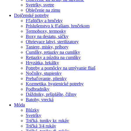
Svetríky, svetre
Oblečenie na zimu
Dojčenské potreby
Fľaštičky a hrnčeky
Príslušenstvo k fľašiam, hrnčekom
Termoboxy, termosky
Boxy na desiatu, sáčky
Ohrievace lahvi, sterilizatory
Taniere, misky, príbory
Cumlíky, retiazky na cumlíky
Retiazky a púzdra na cumlíky
Hryzátka, hrkálky
Potreby a pomôcky na umývanie fliaš
Nočníky, stupienky
Prebaľovanie, plienky
Kozmetika, hygienické potreby
Podbradníky
Dáždniky, pršiplášte, čižmy
Batohy, vrecká
Móda
Blúzky
Svetríky
Tričká, tuniky kr. rukáv
Tričká 3/4 rukáv