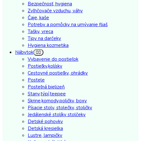
Bezpečnosť, hygiena
Zvlhčovače vzduchu, váhy
Čaje, kaše
Potreby a pomôcky na umývanie fliaš
Tašky, vreca
Tipy na darčeky
Hygiena kozmetika
Nábytok
Vybavenie do postieľok
Postieľky,kolísky
Cestovné postieľky, ohrádky
Postele
Posteľná bielizeň
Stany,týpí,teepee
Skrine,komody,poličky, boxy
Písacie stoly, stolečky, stoličky
Jedálenské stolíky stolčeky
Detské pohovky
Detská kresielka
Lustre, lampičky