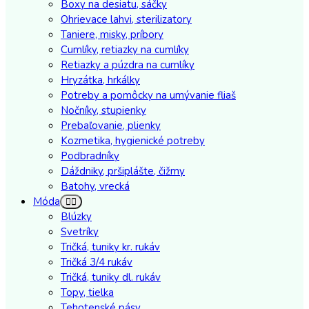
Boxy na desiatu, sáčky
Ohrievace lahvi, sterilizatory
Taniere, misky, príbory
Cumlíky, retiazky na cumlíky
Retiazky a púzdra na cumlíky
Hryzátka, hrkálky
Potreby a pomôcky na umývanie fliaš
Nočníky, stupienky
Prebaľovanie, plienky
Kozmetika, hygienické potreby
Podbradníky
Dáždniky, pršiplášte, čižmy
Batohy, vrecká
Móda
Blúzky
Svetríky
Tričká, tuniky kr. rukáv
Tričká 3/4 rukáv
Tričká, tuniky dl. rukáv
Topy, tielka
Tehotenské pásy