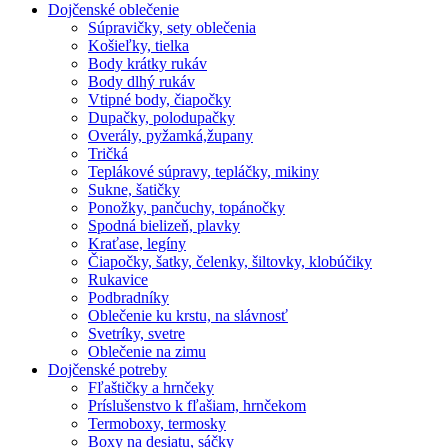
Dojčenské oblečenie
Súpravičky, sety oblečenia
Košieľky, tielka
Body krátky rukáv
Body dlhý rukáv
Vtipné body, čiapočky
Dupačky, polodupačky
Overály, pyžamká,župany
Tričká
Teplákové súpravy, tepláčky, mikiny
Sukne, šatičky
Ponožky, pančuchy, topánočky
Spodná bielizeň, plavky
Kraťase, legíny
Čiapočky, šatky, čelenky, šiltovky, klobúčiky
Rukavice
Podbradníky
Oblečenie ku krstu, na slávnosť
Svetríky, svetre
Oblečenie na zimu
Dojčenské potreby
Fľaštičky a hrnčeky
Príslušenstvo k fľašiam, hrnčekom
Termoboxy, termosky
Boxy na desiatu, sáčky