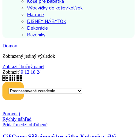
Koše pre bábätká
Výbavičky do košov,kolísok
Matrace
DISNEY NÁBYTOK
Dekorácie
Bazeniky
Domov
Zobrazený jediný výsledok
Zobraziť bočný panel
Zobraziť
9
12
18
24
Porovnaj
Rýchly náhľad
Pridať medzi obľúbené
GiliGums Silikónové hryzátko Kukurica, žlté