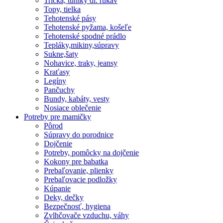
Tričká, tuniky dl. rukáv
Topy, tielka
Tehotenské pásy
Tehotenské pyžama, košeľe
Tehotenské spodné prádlo
Tepláky,mikiny,súpravy
Sukne,šaty
Nohavice, traky, jeansy
Kraťasy
Legíny
Pančuchy
Bundy, kabáty, vesty
Nosiace oblečenie
Potreby pre mamičky
Pôrod
Súpravy do porodnice
Dojčenie
Potreby, pomôcky na dojčenie
Kokony pre babatka
Prebaľovanie, plienky
Prebaľovacie podložky
Kúpanie
Deky, dečky
Bezpečnosť, hygiena
Zvlhčovače vzduchu, váhy