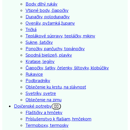
Body dlhý rukáv
Vtipné body, čiapočky
Dupačky, polodupačky
Overály, pyžamká,župany
Tričká
Teplákové súpravy, tepláčky, mikiny
Sukne, šatičky
Ponožky, pančuchy, topánočky
Spodná bielizeň, plavky
Kraťase, legíny
Čiapočky, šatky, čelenky, šiltovky, klobúčiky
Rukavice
Podbradníky
Oblečenie ku krstu, na slávnosť
Svetríky, svetre
Oblečenie na zimu
Dojčenské potreby
Fľaštičky a hrnčeky
Príslušenstvo k fľašiam, hrnčekom
Termoboxy, termosky