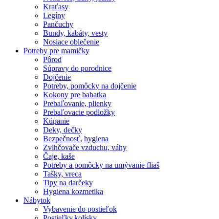
Kraťasy
Legíny
Pančuchy
Bundy, kabáty, vesty
Nosiace oblečenie
Potreby pre mamičky
Pôrod
Súpravy do porodnice
Dojčenie
Potreby, pomôcky na dojčenie
Kokony pre babatka
Prebaľovanie, plienky
Prebaľovacie podložky
Kúpanie
Deky, dečky
Bezpečnosť, hygiena
Zvlhčovače vzduchu, váhy
Čaje, kaše
Potreby a pomôcky na umývanie fliaš
Tašky, vreca
Tipy na darčeky
Hygiena kozmetika
Nábytok
Vybavenie do postieľok
Postieľky,kolísky