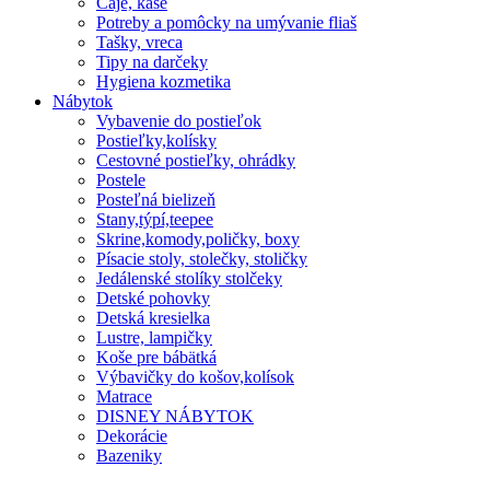
Čaje, kaše
Potreby a pomôcky na umývanie fliaš
Tašky, vreca
Tipy na darčeky
Hygiena kozmetika
Nábytok
Vybavenie do postieľok
Postieľky,kolísky
Cestovné postieľky, ohrádky
Postele
Posteľná bielizeň
Stany,týpí,teepee
Skrine,komody,poličky, boxy
Písacie stoly, stolečky, stoličky
Jedálenské stolíky stolčeky
Detské pohovky
Detská kresielka
Lustre, lampičky
Koše pre bábätká
Výbavičky do košov,kolísok
Matrace
DISNEY NÁBYTOK
Dekorácie
Bazeniky