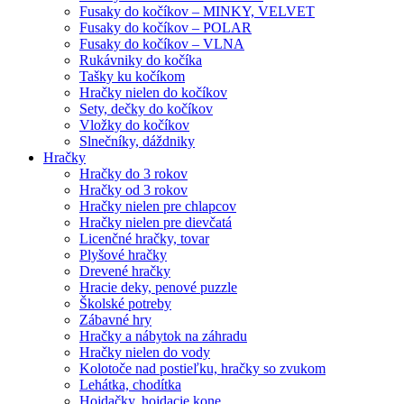
Fusaky do kočíkov – MINKY, VELVET
Fusaky do kočíkov – POLAR
Fusaky do kočíkov – VLNA
Rukávniky do kočíka
Tašky ku kočíkom
Hračky nielen do kočíkov
Sety, dečky do kočíkov
Vložky do kočíkov
Slnečníky, dáždniky
Hračky
Hračky do 3 rokov
Hračky od 3 rokov
Hračky nielen pre chlapcov
Hračky nielen pre dievčatá
Licenčné hračky, tovar
Plyšové hračky
Drevené hračky
Hracie deky, penové puzzle
Školské potreby
Zábavné hry
Hračky a nábytok na záhradu
Hračky nielen do vody
Kolotoče nad postieľku, hračky so zvukom
Lehátka, chodítka
Hojdačky, hojdacie kone