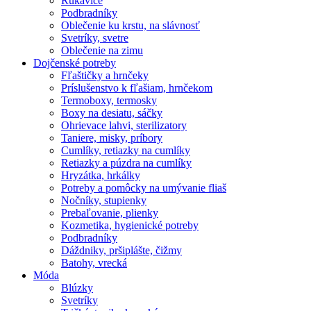
Rukavice
Podbradníky
Oblečenie ku krstu, na slávnosť
Svetríky, svetre
Oblečenie na zimu
Dojčenské potreby
Fľaštičky a hrnčeky
Príslušenstvo k fľašiam, hrnčekom
Termoboxy, termosky
Boxy na desiatu, sáčky
Ohrievace lahvi, sterilizatory
Taniere, misky, príbory
Cumlíky, retiazky na cumlíky
Retiazky a púzdra na cumlíky
Hryzátka, hrkálky
Potreby a pomôcky na umývanie fliaš
Nočníky, stupienky
Prebaľovanie, plienky
Kozmetika, hygienické potreby
Podbradníky
Dáždniky, pršiplášte, čižmy
Batohy, vrecká
Móda
Blúzky
Svetríky