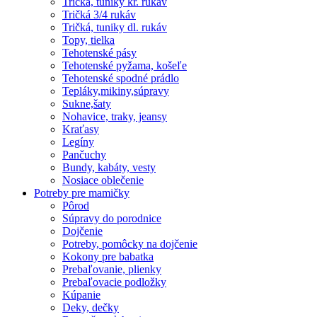
Tričká, tuniky kr. rukáv
Tričká 3/4 rukáv
Tričká, tuniky dl. rukáv
Topy, tielka
Tehotenské pásy
Tehotenské pyžama, košeľe
Tehotenské spodné prádlo
Tepláky,mikiny,súpravy
Sukne,šaty
Nohavice, traky, jeansy
Kraťasy
Legíny
Pančuchy
Bundy, kabáty, vesty
Nosiace oblečenie
Potreby pre mamičky
Pôrod
Súpravy do porodnice
Dojčenie
Potreby, pomôcky na dojčenie
Kokony pre babatka
Prebaľovanie, plienky
Prebaľovacie podložky
Kúpanie
Deky, dečky