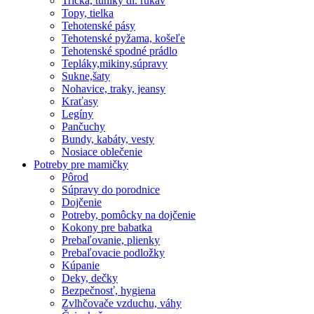
Tričká, tuniky dl. rukáv
Topy, tielka
Tehotenské pásy
Tehotenské pyžama, košeľe
Tehotenské spodné prádlo
Tepláky,mikiny,súpravy
Sukne,šaty
Nohavice, traky, jeansy
Kraťasy
Legíny
Pančuchy
Bundy, kabáty, vesty
Nosiace oblečenie
Potreby pre mamičky
Pôrod
Súpravy do porodnice
Dojčenie
Potreby, pomôcky na dojčenie
Kokony pre babatka
Prebaľovanie, plienky
Prebaľovacie podložky
Kúpanie
Deky, dečky
Bezpečnosť, hygiena
Zvlhčovače vzduchu, váhy