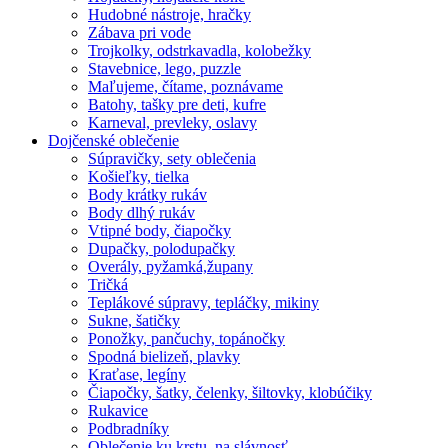
Hudobné nástroje, hračky
Zábava pri vode
Trojkolky, odstrkavadla, kolobežky
Stavebnice, lego, puzzle
Maľujeme, čítame, poznávame
Batohy, tašky pre deti, kufre
Karneval, prevleky, oslavy
Dojčenské oblečenie
Súpravičky, sety oblečenia
Košieľky, tielka
Body krátky rukáv
Body dlhý rukáv
Vtipné body, čiapočky
Dupačky, polodupačky
Overály, pyžamká,župany
Tričká
Teplákové súpravy, tepláčky, mikiny
Sukne, šatičky
Ponožky, pančuchy, topánočky
Spodná bielizeň, plavky
Kraťase, legíny
Čiapočky, šatky, čelenky, šiltovky, klobúčiky
Rukavice
Podbradníky
Oblečenie ku krstu, na slávnosť