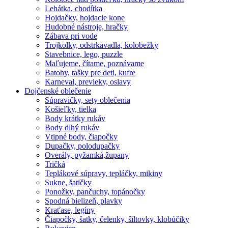
Lehátka, chodítka
Hojdačky, hojdacie kone
Hudobné nástroje, hračky
Zábava pri vode
Trojkolky, odstrkavadla, kolobežky
Stavebnice, lego, puzzle
Maľujeme, čítame, poznávame
Batohy, tašky pre deti, kufre
Karneval, prevleky, oslavy
Dojčenské oblečenie
Súpravičky, sety oblečenia
Košieľky, tielka
Body krátky rukáv
Body dlhý rukáv
Vtipné body, čiapočky
Dupačky, polodupačky
Overály, pyžamká,župany
Tričká
Teplákové súpravy, tepláčky, mikiny
Sukne, šatičky
Ponožky, pančuchy, topánočky
Spodná bielizeň, plavky
Kraťase, legíny
Čiapočky, šatky, čelenky, šiltovky, klobúčiky