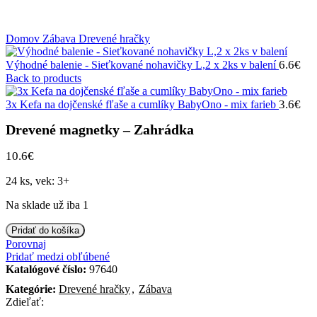
Klikni na zväčšenie
Domov
Zábava
Drevené hračky
6.6
€
Výhodné balenie - Sieťkované nohavičky L,2 x 2ks v balení
Back to products
3.6
€
3x Kefa na dojčenské fľaše a cumlíky BabyOno - mix farieb
Drevené magnetky – Zahrádka
10.6
€
24 ks, vek: 3+
Na sklade už iba 1
množstvo
Pridať do košíka
Drevené
Porovnaj
magnetky
Pridať medzi obľúbené
-
Katalógové číslo:
97640
Zahrádka
Kategórie:
Drevené hračky
,
Zábava
Zdieľať: