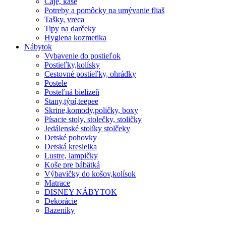
Čaje, kaše
Potreby a pomôcky na umývanie fliaš
Tašky, vreca
Tipy na darčeky
Hygiena kozmetika
Nábytok
Vybavenie do postieľok
Postieľky,kolísky
Cestovné postieľky, ohrádky
Postele
Posteľná bielizeň
Stany,týpí,teepee
Skrine,komody,poličky, boxy
Písacie stoly, stolečky, stoličky
Jedálenské stolíky stolčeky
Detské pohovky
Detská kresielka
Lustre, lampičky
Koše pre bábätká
Výbavičky do košov,kolísok
Matrace
DISNEY NÁBYTOK
Dekorácie
Bazeniky