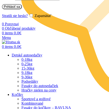
Prihlásiť sa
Stratili ste heslo?
Zapamätať
0
Porovnaj
0
Obľúbené produkty
0.0
€
0
items
Menu
0.0
€
0
items
Detské autosedačky
0-18kg
0-25kg
15-36kg
9-18kg
9-36kg
Podsedáky
Fusaky do autosedačiek
Hračky nielen na cesty
Kočíky
Športové a golfové
Kombinované
Fusaky do kočíkov – BAVLNA