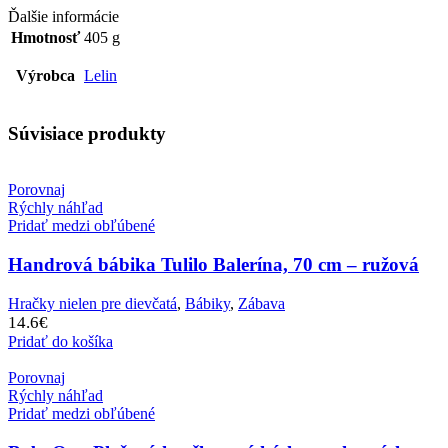
Ďalšie informácie
Hmotnosť
405 g
Výrobca
Lelin
Súvisiace produkty
Porovnaj
Rýchly náhľad
Pridať medzi obľúbené
Handrová bábika Tulilo Balerína, 70 cm – ružová
Hračky nielen pre dievčatá
,
Bábiky
,
Zábava
14.6
€
Pridať do košíka
Porovnaj
Rýchly náhľad
Pridať medzi obľúbené