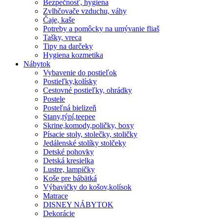
Bezpečnosť, hygiena
Zvlhčovače vzduchu, váhy
Čaje, kaše
Potreby a pomôcky na umývanie fliaš
Tašky, vreca
Tipy na darčeky
Hygiena kozmetika
Nábytok
Vybavenie do postieľok
Postieľky,kolísky
Cestovné postieľky, ohrádky
Postele
Posteľná bielizeň
Stany,týpí,teepee
Skrine,komody,poličky, boxy
Písacie stoly, stolečky, stoličky
Jedálenské stolíky stolčeky
Detské pohovky
Detská kresielka
Lustre, lampičky
Koše pre bábätká
Výbavičky do košov,kolísok
Matrace
DISNEY NÁBYTOK
Dekorácie