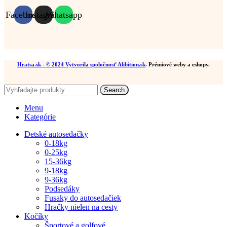
Facebook
Instagram
Whatsapp
Hratsa.sk
- © 2024 Vytvorila spoločnosť
Alibition.sk
. Prémiové weby a eshopy.
Search
Menu
Kategórie
Detské autosedačky
0-18kg
0-25kg
15-36kg
9-18kg
9-36kg
Podsedáky
Fusaky do autosedačiek
Hračky nielen na cesty
Kočíky
Športové a golfové