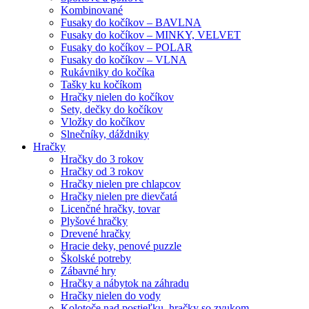
Kombinované
Fusaky do kočíkov – BAVLNA
Fusaky do kočíkov – MINKY, VELVET
Fusaky do kočíkov – POLAR
Fusaky do kočíkov – VLNA
Rukávniky do kočíka
Tašky ku kočíkom
Hračky nielen do kočíkov
Sety, dečky do kočíkov
Vložky do kočíkov
Slnečníky, dáždniky
Hračky
Hračky do 3 rokov
Hračky od 3 rokov
Hračky nielen pre chlapcov
Hračky nielen pre dievčatá
Licenčné hračky, tovar
Plyšové hračky
Drevené hračky
Hracie deky, penové puzzle
Školské potreby
Zábavné hry
Hračky a nábytok na záhradu
Hračky nielen do vody
Kolotoče nad postieľku, hračky so zvukom