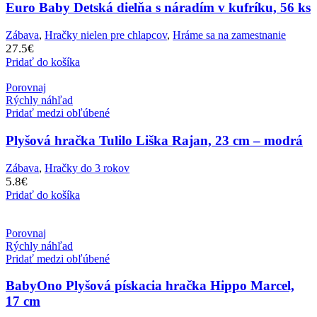
Euro Baby Detská dielňa s náradím v kufríku, 56 ks
Zábava
,
Hračky nielen pre chlapcov
,
Hráme sa na zamestnanie
27.5
€
Pridať do košíka
Porovnaj
Rýchly náhľad
Pridať medzi obľúbené
Plyšová hračka Tulilo Liška Rajan, 23 cm – modrá
Zábava
,
Hračky do 3 rokov
5.8
€
Pridať do košíka
Porovnaj
Rýchly náhľad
Pridať medzi obľúbené
BabyOno Plyšová pískacia hračka Hippo Marcel,
17 cm