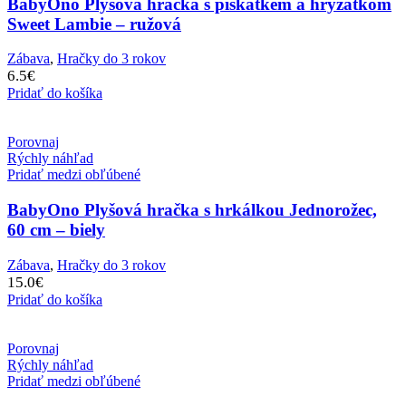
BabyOno Plyšová hračka s pískátkem a hryzátkom
Sweet Lambie – ružová
Zábava
,
Hračky do 3 rokov
6.5
€
Pridať do košíka
Porovnaj
Rýchly náhľad
Pridať medzi obľúbené
BabyOno Plyšová hračka s hrkálkou Jednorožec,
60 cm – biely
Zábava
,
Hračky do 3 rokov
15.0
€
Pridať do košíka
Porovnaj
Rýchly náhľad
Pridať medzi obľúbené