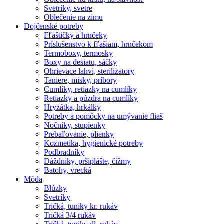
Svetríky, svetre
Oblečenie na zimu
Dojčenské potreby
Fľaštičky a hrnčeky
Príslušenstvo k fľašiam, hrnčekom
Termoboxy, termosky
Boxy na desiatu, sáčky
Ohrievace lahvi, sterilizatory
Taniere, misky, príbory
Cumlíky, retiazky na cumlíky
Retiazky a púzdra na cumlíky
Hryzátka, hrkálky
Potreby a pomôcky na umývanie fliaš
Nočníky, stupienky
Prebaľovanie, plienky
Kozmetika, hygienické potreby
Podbradníky
Dáždniky, pršiplášte, čižmy
Batohy, vrecká
Móda
Blúzky
Svetríky
Tričká, tuniky kr. rukáv
Tričká 3/4 rukáv