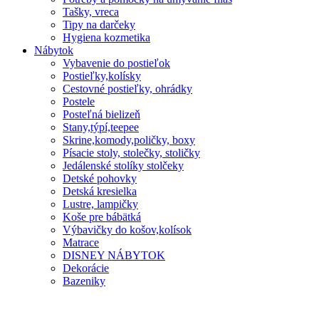
Tašky, vreca
Tipy na darčeky
Hygiena kozmetika
Nábytok
Vybavenie do postieľok
Postieľky,kolísky
Cestovné postieľky, ohrádky
Postele
Posteľná bielizeň
Stany,týpí,teepee
Skrine,komody,poličky, boxy
Písacie stoly, stolečky, stoličky
Jedálenské stolíky stolčeky
Detské pohovky
Detská kresielka
Lustre, lampičky
Koše pre bábätká
Výbavičky do košov,kolísok
Matrace
DISNEY NÁBYTOK
Dekorácie
Bazeniky