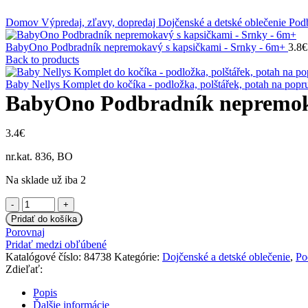
Klikni na zväčšenie
Domov
Výpredaj, zľavy, dopredaj
Dojčenské a detské oblečenie
Pod
BabyOno Podbradník nepremokavý s kapsičkami - Srnky - 6m+
3.8
€
Back to products
Baby Nellys Komplet do kočíka - podložka, polštářek, potah na popru
BabyOno Podbradník nepremoka
3.4
€
nr.kat. 836, BO
Na sklade už iba 2
množstvo
BabyOno
Pridať do košíka
Podbradník
Porovnaj
nepremokavý
Pridať medzi obľúbené
s
Katalógové číslo:
84738
Kategórie:
Dojčenské a detské oblečenie
,
Po
kapsičkami
Zdieľať:
-
Vtáčiky
Popis
-
Ďalšie informácie