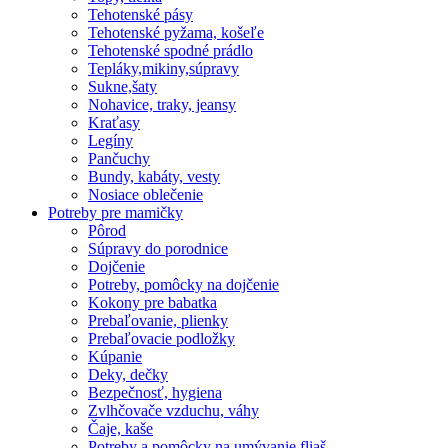
Tehotenské pásy
Tehotenské pyžama, košeľe
Tehotenské spodné prádlo
Tepláky,mikiny,súpravy
Sukne,šaty
Nohavice, traky, jeansy
Kraťasy
Legíny
Pančuchy
Bundy, kabáty, vesty
Nosiace oblečenie
Potreby pre mamičky
Pôrod
Súpravy do porodnice
Dojčenie
Potreby, pomôcky na dojčenie
Kokony pre babatka
Prebaľovanie, plienky
Prebaľovacie podložky
Kúpanie
Deky, dečky
Bezpečnosť, hygiena
Zvlhčovače vzduchu, váhy
Čaje, kaše
Potreby a pomôcky na umývanie fliaš