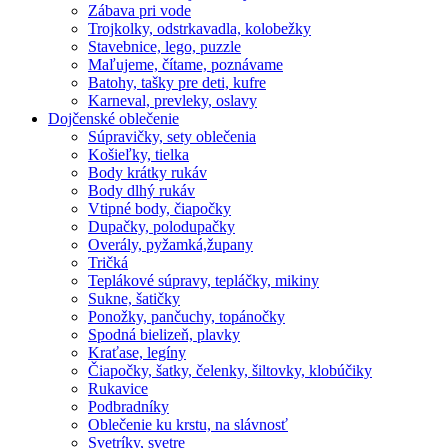
Zábava pri vode
Trojkolky, odstrkavadla, kolobežky
Stavebnice, lego, puzzle
Maľujeme, čítame, poznávame
Batohy, tašky pre deti, kufre
Karneval, prevleky, oslavy
Dojčenské oblečenie
Súpravičky, sety oblečenia
Košieľky, tielka
Body krátky rukáv
Body dlhý rukáv
Vtipné body, čiapočky
Dupačky, polodupačky
Overály, pyžamká,župany
Tričká
Teplákové súpravy, tepláčky, mikiny
Sukne, šatičky
Ponožky, pančuchy, topánočky
Spodná bielizeň, plavky
Kraťase, legíny
Čiapočky, šatky, čelenky, šiltovky, klobúčiky
Rukavice
Podbradníky
Oblečenie ku krstu, na slávnosť
Svetríky, svetre