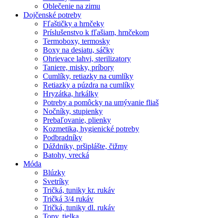
Oblečenie na zimu
Dojčenské potreby
Fľaštičky a hrnčeky
Príslušenstvo k fľašiam, hrnčekom
Termoboxy, termosky
Boxy na desiatu, sáčky
Ohrievace lahvi, sterilizatory
Taniere, misky, príbory
Cumlíky, retiazky na cumlíky
Retiazky a púzdra na cumlíky
Hryzátka, hrkálky
Potreby a pomôcky na umývanie fliaš
Nočníky, stupienky
Prebaľovanie, plienky
Kozmetika, hygienické potreby
Podbradníky
Dáždniky, pršiplášte, čižmy
Batohy, vrecká
Móda
Blúzky
Svetríky
Tričká, tuniky kr. rukáv
Tričká 3/4 rukáv
Tričká, tuniky dl. rukáv
Topy, tielka