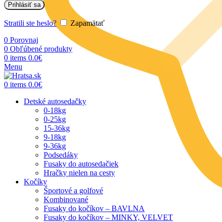
Prihlásiť sa
Stratili ste heslo?
Zapamätať
0
Porovnaj
0
Obľúbené produkty
0
items
0.0
€
Menu
0
items
0.0
€
Detské autosedačky
0-18kg
0-25kg
15-36kg
9-18kg
9-36kg
Podsedáky
Fusaky do autosedačiek
Hračky nielen na cesty
Kočíky
Športové a golfové
Kombinované
Fusaky do kočíkov – BAVLNA
Fusaky do kočíkov – MINKY, VELVET