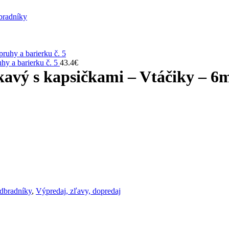
bradníky
hy a barierku č. 5
43.4
€
vý s kapsičkami – Vtáčiky – 6
dbradníky
,
Výpredaj, zľavy, dopredaj