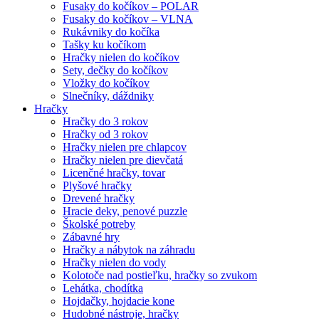
Fusaky do kočíkov – POLAR
Fusaky do kočíkov – VLNA
Rukávniky do kočíka
Tašky ku kočíkom
Hračky nielen do kočíkov
Sety, dečky do kočíkov
Vložky do kočíkov
Slnečníky, dáždniky
Hračky
Hračky do 3 rokov
Hračky od 3 rokov
Hračky nielen pre chlapcov
Hračky nielen pre dievčatá
Licenčné hračky, tovar
Plyšové hračky
Drevené hračky
Hracie deky, penové puzzle
Školské potreby
Zábavné hry
Hračky a nábytok na záhradu
Hračky nielen do vody
Kolotoče nad postieľku, hračky so zvukom
Lehátka, chodítka
Hojdačky, hojdacie kone
Hudobné nástroje, hračky