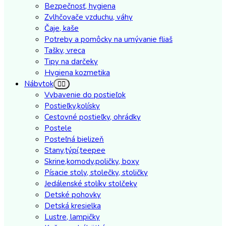
Bezpečnosť, hygiena
Zvlhčovače vzduchu, váhy
Čaje, kaše
Potreby a pomôcky na umývanie fliaš
Tašky, vreca
Tipy na darčeky
Hygiena kozmetika
Nábytok
Vybavenie do postieľok
Postieľky,kolísky
Cestovné postieľky, ohrádky
Postele
Posteľná bielizeň
Stany,týpí,teepee
Skrine,komody,poličky, boxy
Písacie stoly, stolečky, stoličky
Jedálenské stolíky stolčeky
Detské pohovky
Detská kresielka
Lustre, lampičky