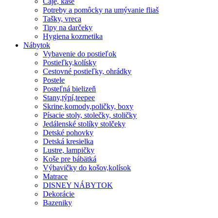
Čaje, kaše
Potreby a pomôcky na umývanie fliaš
Tašky, vreca
Tipy na darčeky
Hygiena kozmetika
Nábytok
Vybavenie do postieľok
Postieľky,kolísky
Cestovné postieľky, ohrádky
Postele
Posteľná bielizeň
Stany,týpí,teepee
Skrine,komody,poličky, boxy
Písacie stoly, stolečky, stoličky
Jedálenské stolíky stolčeky
Detské pohovky
Detská kresielka
Lustre, lampičky
Koše pre bábätká
Výbavičky do košov,kolísok
Matrace
DISNEY NÁBYTOK
Dekorácie
Bazeniky