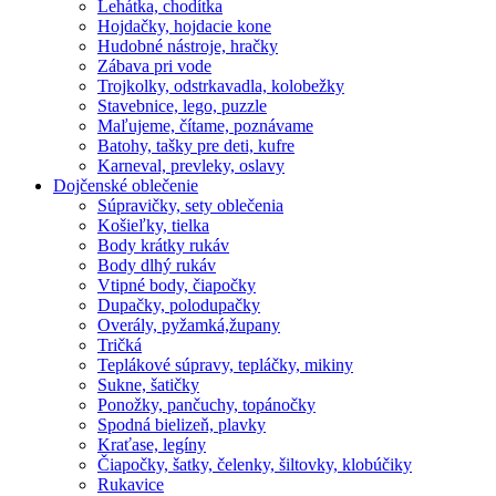
Lehátka, chodítka
Hojdačky, hojdacie kone
Hudobné nástroje, hračky
Zábava pri vode
Trojkolky, odstrkavadla, kolobežky
Stavebnice, lego, puzzle
Maľujeme, čítame, poznávame
Batohy, tašky pre deti, kufre
Karneval, prevleky, oslavy
Dojčenské oblečenie
Súpravičky, sety oblečenia
Košieľky, tielka
Body krátky rukáv
Body dlhý rukáv
Vtipné body, čiapočky
Dupačky, polodupačky
Overály, pyžamká,župany
Tričká
Teplákové súpravy, tepláčky, mikiny
Sukne, šatičky
Ponožky, pančuchy, topánočky
Spodná bielizeň, plavky
Kraťase, legíny
Čiapočky, šatky, čelenky, šiltovky, klobúčiky
Rukavice