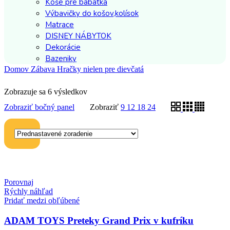
Koše pre bábätká
Výbavičky do košov,kolísok
Matrace
DISNEY NÁBYTOK
Dekorácie
Bazeniky
Domov
Zábava
Hračky nielen pre dievčatá
Zobrazuje sa 6 výsledkov
Zobraziť bočný panel
Zobraziť
9
12
18
24
Porovnaj
Rýchly náhľad
Pridať medzi obľúbené
ADAM TOYS Preteky Grand Prix v kufríku