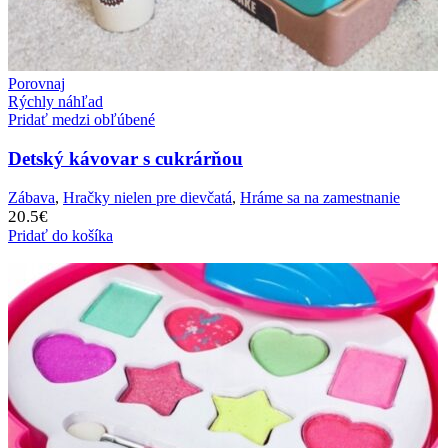
Porovnaj
Rýchly náhľad
Pridať medzi obľúbené
Detský kávovar s cukrárňou
Zábava
,
Hračky nielen pre dievčatá
,
Hráme sa na zamestnanie
20.5
€
Pridať do košíka