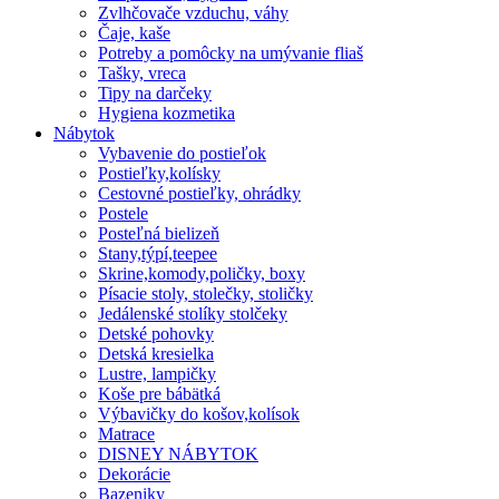
Zvlhčovače vzduchu, váhy
Čaje, kaše
Potreby a pomôcky na umývanie fliaš
Tašky, vreca
Tipy na darčeky
Hygiena kozmetika
Nábytok
Vybavenie do postieľok
Postieľky,kolísky
Cestovné postieľky, ohrádky
Postele
Posteľná bielizeň
Stany,týpí,teepee
Skrine,komody,poličky, boxy
Písacie stoly, stolečky, stoličky
Jedálenské stolíky stolčeky
Detské pohovky
Detská kresielka
Lustre, lampičky
Koše pre bábätká
Výbavičky do košov,kolísok
Matrace
DISNEY NÁBYTOK
Dekorácie
Bazeniky