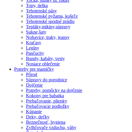
Tričká, tuniky dl. rukáv
Topy, tielka
Tehotenské pásy
Tehotenské pyžama, košeľe
Tehotenské spodné prádlo
Tepláky,mikiny,súpravy
Sukne,šaty
Nohavice, traky, jeansy
Kraťasy
Legíny
Pančuchy
Bundy, kabáty, vesty
Nosiace oblečenie
Potreby pre mamičky
Pôrod
Súpravy do porodnice
Dojčenie
Potreby, pomôcky na dojčenie
Kokony pre babatka
Prebaľovanie, plienky
Prebaľovacie podložky
Kúpanie
Deky, dečky
Bezpečnosť, hygiena
Zvlhčovače vzduchu, váhy