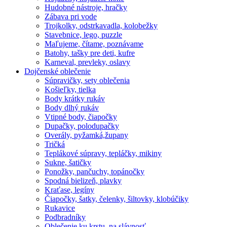
Hudobné nástroje, hračky
Zábava pri vode
Trojkolky, odstrkavadla, kolobežky
Stavebnice, lego, puzzle
Maľujeme, čítame, poznávame
Batohy, tašky pre deti, kufre
Karneval, prevleky, oslavy
Dojčenské oblečenie
Súpravičky, sety oblečenia
Košieľky, tielka
Body krátky rukáv
Body dlhý rukáv
Vtipné body, čiapočky
Dupačky, polodupačky
Overály, pyžamká,župany
Tričká
Teplákové súpravy, tepláčky, mikiny
Sukne, šatičky
Ponožky, pančuchy, topánočky
Spodná bielizeň, plavky
Kraťase, legíny
Čiapočky, šatky, čelenky, šiltovky, klobúčiky
Rukavice
Podbradníky
Oblečenie ku krstu, na slávnosť