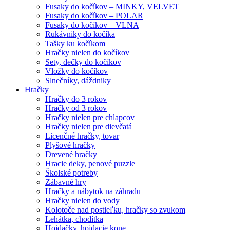
Fusaky do kočíkov – MINKY, VELVET
Fusaky do kočíkov – POLAR
Fusaky do kočíkov – VLNA
Rukávniky do kočíka
Tašky ku kočíkom
Hračky nielen do kočíkov
Sety, dečky do kočíkov
Vložky do kočíkov
Slnečníky, dáždniky
Hračky
Hračky do 3 rokov
Hračky od 3 rokov
Hračky nielen pre chlapcov
Hračky nielen pre dievčatá
Licenčné hračky, tovar
Plyšové hračky
Drevené hračky
Hracie deky, penové puzzle
Školské potreby
Zábavné hry
Hračky a nábytok na záhradu
Hračky nielen do vody
Kolotoče nad postieľku, hračky so zvukom
Lehátka, chodítka
Hojdačky, hojdacie kone