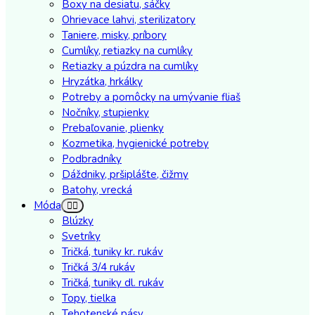
Boxy na desiatu, sáčky
Ohrievace lahvi, sterilizatory
Taniere, misky, príbory
Cumlíky, retiazky na cumlíky
Retiazky a púzdra na cumlíky
Hryzátka, hrkálky
Potreby a pomôcky na umývanie fliaš
Nočníky, stupienky
Prebaľovanie, plienky
Kozmetika, hygienické potreby
Podbradníky
Dáždniky, pršiplášte, čižmy
Batohy, vrecká
Móda
Blúzky
Svetríky
Tričká, tuniky kr. rukáv
Tričká 3/4 rukáv
Tričká, tuniky dl. rukáv
Topy, tielka
Tehotenské pásy