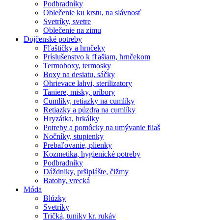
Podbradníky
Oblečenie ku krstu, na slávnosť
Svetríky, svetre
Oblečenie na zimu
Dojčenské potreby
Fľaštičky a hrnčeky
Príslušenstvo k fľašiam, hrnčekom
Termoboxy, termosky
Boxy na desiatu, sáčky
Ohrievace lahvi, sterilizatory
Taniere, misky, príbory
Cumlíky, retiazky na cumlíky
Retiazky a púzdra na cumlíky
Hryzátka, hrkálky
Potreby a pomôcky na umývanie fliaš
Nočníky, stupienky
Prebaľovanie, plienky
Kozmetika, hygienické potreby
Podbradníky
Dáždniky, pršiplášte, čižmy
Batohy, vrecká
Móda
Blúzky
Svetríky
Tričká, tuniky kr. rukáv