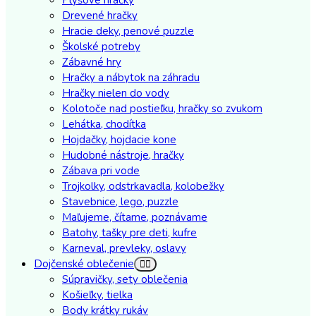
Drevené hračky
Hracie deky, penové puzzle
Školské potreby
Zábavné hry
Hračky a nábytok na záhradu
Hračky nielen do vody
Kolotoče nad postieľku, hračky so zvukom
Lehátka, chodítka
Hojdačky, hojdacie kone
Hudobné nástroje, hračky
Zábava pri vode
Trojkolky, odstrkavadla, kolobežky
Stavebnice, lego, puzzle
Maľujeme, čítame, poznávame
Batohy, tašky pre deti, kufre
Karneval, prevleky, oslavy
Dojčenské oblečenie
Súpravičky, sety oblečenia
Košieľky, tielka
Body krátky rukáv