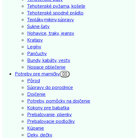
Tehotenské pyžama, košeľe
Tehotenské spodné prádlo
Tepláky,mikiny,súpravy
Sukne,šaty
Nohavice, traky, jeansy
Kraťasy
Legíny
Pančuchy
Bundy, kabáty, vesty
Nosiace oblečenie
Potreby pre mamičky
Pôrod
Súpravy do porodnice
Dojčenie
Potreby, pomôcky na dojčenie
Kokony pre babatka
Prebaľovanie, plienky
Prebaľovacie podložky
Kúpanie
Deky, dečky