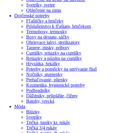
Svetríky, svetre
Oblečenie na zimu
Dojčenské potreby
Fľaštičky a hrnčeky
Príslušenstvo k fľašiam, hrnčekom
Termoboxy, termosky
Boxy na desiatu, sáčky
Ohrievace lahvi, sterilizatory
Taniere, misky, príbory
Cumlíky, retiazky na cumlíky
Retiazky a púzdra na cumlíky
Hryzátka, hrkálky
Potreby a pomôcky na umývanie fliaš
Nočníky, stupienky
Prebaľovanie, plienky
Kozmetika, hygienické potreby
Podbradníky
Dáždniky, pršiplášte, čižmy
Batohy, vrecká
Móda
Blúzky
Svetríky
Tričká, tuniky kr. rukáv
Tričká 3/4 rukáv