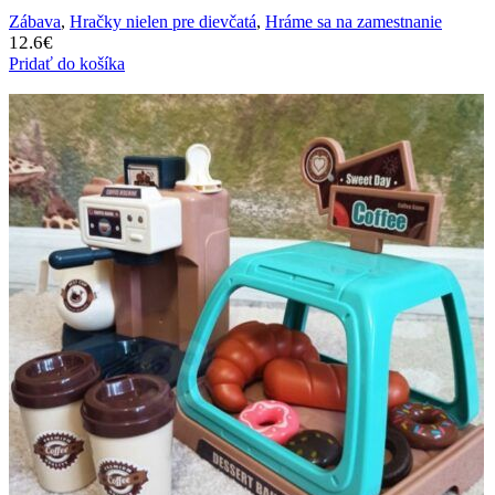
Zábava
,
Hračky nielen pre dievčatá
,
Hráme sa na zamestnanie
12.6
€
Pridať do košíka