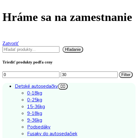
Hráme sa na zamestnanie
Zatvoriť
Hľadať
Hľadanie
Triediť produkty podľa ceny
Minimálna
Maximálna
Filter
cena
cena
Detské autosedačky
0-18kg
0-25kg
15-36kg
9-18kg
9-36kg
Podsedáky
Fusaky do autosedačiek