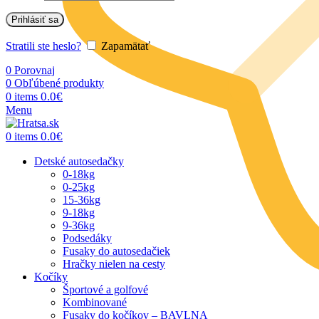
Prihlásiť sa
Stratili ste heslo?
Zapamätať
0
Porovnaj
0
Obľúbené produkty
0.0
€
0
items
Menu
0.0
€
0
items
Detské autosedačky
0-18kg
0-25kg
15-36kg
9-18kg
9-36kg
Podsedáky
Fusaky do autosedačiek
Hračky nielen na cesty
Kočíky
Športové a golfové
Kombinované
Fusaky do kočíkov – BAVLNA