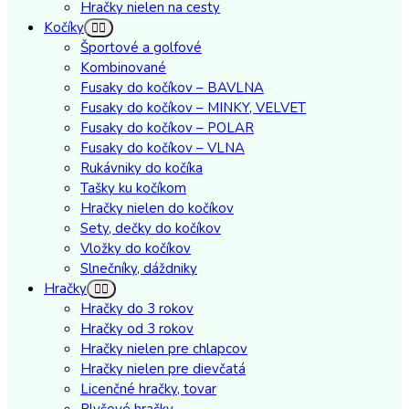
Hračky nielen na cesty
Kočíky
Športové a golfové
Kombinované
Fusaky do kočíkov – BAVLNA
Fusaky do kočíkov – MINKY, VELVET
Fusaky do kočíkov – POLAR
Fusaky do kočíkov – VLNA
Rukávniky do kočíka
Tašky ku kočíkom
Hračky nielen do kočíkov
Sety, dečky do kočíkov
Vložky do kočíkov
Slnečníky, dáždniky
Hračky
Hračky do 3 rokov
Hračky od 3 rokov
Hračky nielen pre chlapcov
Hračky nielen pre dievčatá
Licenčné hračky, tovar
Plyšové hračky