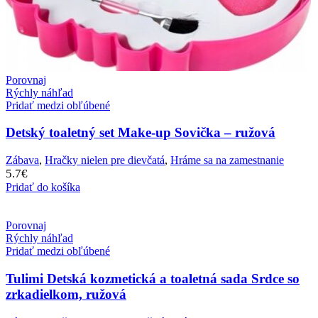
Porovnaj
Rýchly náhľad
Pridať medzi obľúbené
Detský toaletný set Make-up Sovička – ružová
Zábava
,
Hračky nielen pre dievčatá
,
Hráme sa na zamestnanie
5.7
€
Pridať do košíka
Porovnaj
Rýchly náhľad
Pridať medzi obľúbené
Tulimi Detská kozmetická a toaletná sada Srdce so
zrkadielkom, ružová