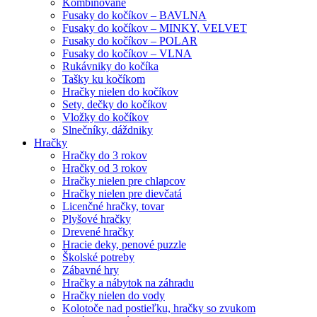
Kombinované
Fusaky do kočíkov – BAVLNA
Fusaky do kočíkov – MINKY, VELVET
Fusaky do kočíkov – POLAR
Fusaky do kočíkov – VLNA
Rukávniky do kočíka
Tašky ku kočíkom
Hračky nielen do kočíkov
Sety, dečky do kočíkov
Vložky do kočíkov
Slnečníky, dáždniky
Hračky
Hračky do 3 rokov
Hračky od 3 rokov
Hračky nielen pre chlapcov
Hračky nielen pre dievčatá
Licenčné hračky, tovar
Plyšové hračky
Drevené hračky
Hracie deky, penové puzzle
Školské potreby
Zábavné hry
Hračky a nábytok na záhradu
Hračky nielen do vody
Kolotoče nad postieľku, hračky so zvukom