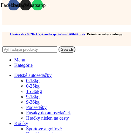
Facebook
Instagram
Whatsapp
Hratsa.sk
- © 2024 Vytvorila spoločnosť
Alibition.sk
. Prémiové weby a eshopy.
Search
Menu
Kategórie
Detské autosedačky
0-18kg
0-25kg
15-36kg
9-18kg
9-36kg
Podsedáky
Fusaky do autosedačiek
Hračky nielen na cesty
Kočíky
Športové a golfové