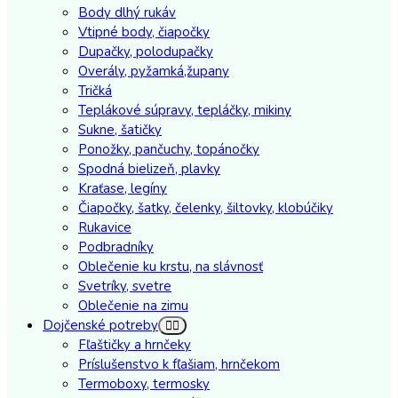
Body dlhý rukáv
Vtipné body, čiapočky
Dupačky, polodupačky
Overály, pyžamká,župany
Tričká
Teplákové súpravy, tepláčky, mikiny
Sukne, šatičky
Ponožky, pančuchy, topánočky
Spodná bielizeň, plavky
Kraťase, legíny
Čiapočky, šatky, čelenky, šiltovky, klobúčiky
Rukavice
Podbradníky
Oblečenie ku krstu, na slávnosť
Svetríky, svetre
Oblečenie na zimu
Dojčenské potreby
Fľaštičky a hrnčeky
Príslušenstvo k fľašiam, hrnčekom
Termoboxy, termosky