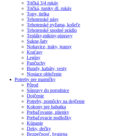
Tričká 3/4 rukáv
Tričká, tuniky dl. rukáv
Topy, tielka
Tehotenské pásy
Tehotenské pyžama, košeľe
Tehotenské spodné prádlo
Tepláky,mikiny,súpravy
Sukne,šaty
Nohavice, traky, jeansy
Kraťasy
Legíny
Pančuchy
Bundy, kabáty, vesty
Nosiace oblečenie
Potreby pre mamičky
Pôrod
Súpravy do porodnice
Dojčenie
Potreby, pomôcky na dojčenie
Kokony pre babatka
Prebaľovanie, plienky
Prebaľovacie podložky
Kúpanie
Deky, dečky
Bezpečnosť, hygiena