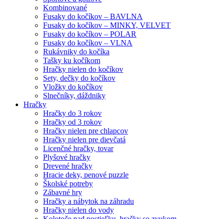
Kombinované
Fusaky do kočíkov – BAVLNA
Fusaky do kočíkov – MINKY, VELVET
Fusaky do kočíkov – POLAR
Fusaky do kočíkov – VLNA
Rukávniky do kočíka
Tašky ku kočíkom
Hračky nielen do kočíkov
Sety, dečky do kočíkov
Vložky do kočíkov
Slnečníky, dáždniky
Hračky
Hračky do 3 rokov
Hračky od 3 rokov
Hračky nielen pre chlapcov
Hračky nielen pre dievčatá
Licenčné hračky, tovar
Plyšové hračky
Drevené hračky
Hracie deky, penové puzzle
Školské potreby
Zábavné hry
Hračky a nábytok na záhradu
Hračky nielen do vody
Kolotoče nad postieľku, hračky so zvukom