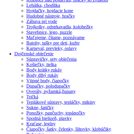
Lehátka, chodítka
Hojdačky, hojdacie kone
Hudobné nástroje, hračky
Zábava pri vode
Trojkolky, odstrkavadla, kolobežky
Stavebnice, lego, puzzle
Maľujeme, čítame, poznávame
Batohy, tašky pre deti, kufre
Karneval, prevleky, oslavy
Dojčenské oblečenie
Súpravičky, sety oblečenia
Košieľky, tielka
Body krátky rukáv
Body dlhý rukáv
Vtipné body, čiapočky
Dupačky, polodupačky
Overály, pyžamká,župany
Tričká
Teplákové súpravy, tepláčky, mikiny
Sukne, šatičky
Ponožky, pančuchy, topánočky
Spodná bielizeň, plavky
Kraťase, legíny
Čiapočky, šatky, čelenky, šiltovky, klobúčiky