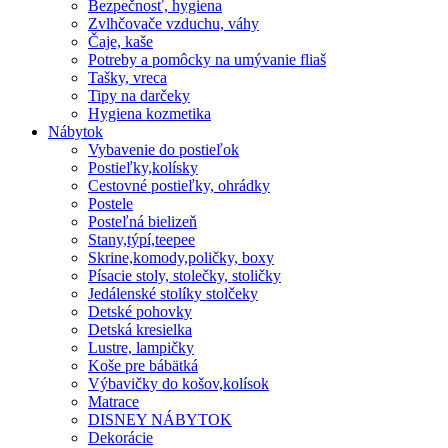
Bezpečnosť, hygiena
Zvlhčovače vzduchu, váhy
Čaje, kaše
Potreby a pomôcky na umývanie fliaš
Tašky, vreca
Tipy na darčeky
Hygiena kozmetika
Nábytok
Vybavenie do postieľok
Postieľky,kolísky
Cestovné postieľky, ohrádky
Postele
Posteľná bielizeň
Stany,týpí,teepee
Skrine,komody,poličky, boxy
Písacie stoly, stolečky, stoličky
Jedálenské stolíky stolčeky
Detské pohovky
Detská kresielka
Lustre, lampičky
Koše pre bábätká
Výbavičky do košov,kolísok
Matrace
DISNEY NÁBYTOK
Dekorácie