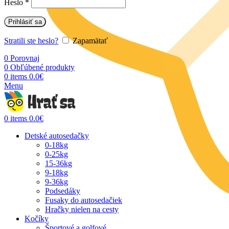
Heslo
*
Prihlásiť sa
Stratili ste heslo?
Zapamätať
0
Porovnaj
0
Obľúbené produkty
0
items
0.0
€
Menu
0
items
0.0
€
Detské autosedačky
0-18kg
0-25kg
15-36kg
9-18kg
9-36kg
Podsedáky
Fusaky do autosedačiek
Hračky nielen na cesty
Kočíky
Športové a golfové