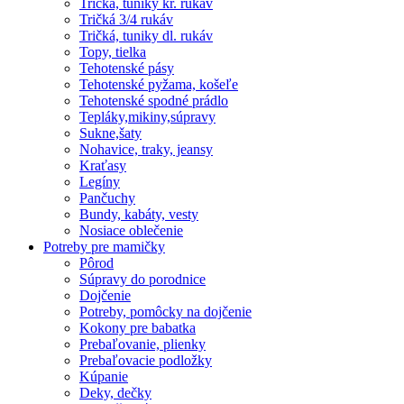
Tričká, tuniky kr. rukáv
Tričká 3/4 rukáv
Tričká, tuniky dl. rukáv
Topy, tielka
Tehotenské pásy
Tehotenské pyžama, košeľe
Tehotenské spodné prádlo
Tepláky,mikiny,súpravy
Sukne,šaty
Nohavice, traky, jeansy
Kraťasy
Legíny
Pančuchy
Bundy, kabáty, vesty
Nosiace oblečenie
Potreby pre mamičky
Pôrod
Súpravy do porodnice
Dojčenie
Potreby, pomôcky na dojčenie
Kokony pre babatka
Prebaľovanie, plienky
Prebaľovacie podložky
Kúpanie
Deky, dečky