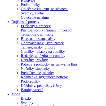
Rukavice
Podbradníky
Oblečenie ku krstu, na slávnosť
Svetríky, svetre
Oblečenie na zimu
Dojčenské potreby
Fľaštičky a hrnčeky
Príslušenstvo k fľašiam, hrnčekom
Termoboxy, termosky
Boxy na desiatu, sáčky
Ohrievace lahvi, sterilizatory
Taniere, misky, príbory
Cumlíky, retiazky na cumlíky
Retiazky a púzdra na cumlíky
Hryzátka, hrkálky
Potreby a pomôcky na umývanie fliaš
Nočníky, stupienky
Prebaľovanie, plienky
Kozmetika, hygienické potreby
Podbradníky
Dáždniky, pršiplášte, čižmy
Batohy, vrecká
Móda
Blúzky
Svetríky