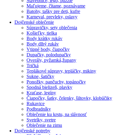
Stavebnice, lego, puzzle
Maľujeme, čítame, poznávame
Batohy, tašky pre deti, kufre
Karneval, prevleky, oslavy
Dojčenské oblečenie
Súpravičky, sety oblečenia
Košieľky, tielka
Body krátky rukáv
Body dlhý rukáv
Vtipné body, čiapočky
Dupačky, polodupačky
Overály, pyžamká,župany
Tričká
Teplákové súpravy, tepláčky, mikiny
Sukne, šatičky
Ponožky, pančuchy, topánočky
Spodná bielizeň, plavky
Kraťase, legíny
Čiapočky, šatky, čelenky, šiltovky, klobúčiky
Rukavice
Podbradníky
Oblečenie ku krstu, na slávnosť
Svetríky, svetre
Oblečenie na zimu
Dojčenské potreby