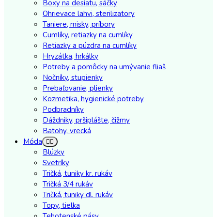
Boxy na desiatu, sáčky
Ohrievace lahvi, sterilizatory
Taniere, misky, príbory
Cumlíky, retiazky na cumlíky
Retiazky a púzdra na cumlíky
Hryzátka, hrkálky
Potreby a pomôcky na umývanie fliaš
Nočníky, stupienky
Prebaľovanie, plienky
Kozmetika, hygienické potreby
Podbradníky
Dáždniky, pršiplášte, čižmy
Batohy, vrecká
Móda
Blúzky
Svetríky
Tričká, tuniky kr. rukáv
Tričká 3/4 rukáv
Tričká, tuniky dl. rukáv
Topy, tielka
Tehotenské pásy