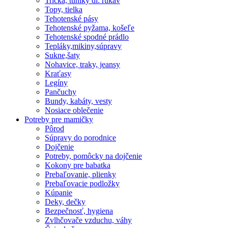
Tričká, tuniky dl. rukáv
Topy, tielka
Tehotenské pásy
Tehotenské pyžama, košeľe
Tehotenské spodné prádlo
Tepláky,mikiny,súpravy
Sukne,šaty
Nohavice, traky, jeansy
Kraťasy
Legíny
Pančuchy
Bundy, kabáty, vesty
Nosiace oblečenie
Potreby pre mamičky
Pôrod
Súpravy do porodnice
Dojčenie
Potreby, pomôcky na dojčenie
Kokony pre babatka
Prebaľovanie, plienky
Prebaľovacie podložky
Kúpanie
Deky, dečky
Bezpečnosť, hygiena
Zvlhčovače vzduchu, váhy