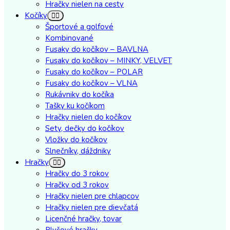
Hračky nielen na cesty
Kočíky
Športové a golfové
Kombinované
Fusaky do kočíkov – BAVLNA
Fusaky do kočíkov – MINKY, VELVET
Fusaky do kočíkov – POLAR
Fusaky do kočíkov – VLNA
Rukávniky do kočíka
Tašky ku kočíkom
Hračky nielen do kočíkov
Sety, dečky do kočíkov
Vložky do kočíkov
Slnečníky, dáždniky
Hračky
Hračky do 3 rokov
Hračky od 3 rokov
Hračky nielen pre chlapcov
Hračky nielen pre dievčatá
Licenčné hračky, tovar
Plyšové hračky