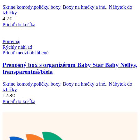
Skrine,komody,poličky, boxy
,
Boxy na hračky a iné.
,
Nábytok do
izbičky
4.7
€
Pridať do košíka
Porovnaj
Rýchly náhľad
Pridať medzi obľúbené
Prenosný box s organizérom Baby Star Baby Nellys,
transparentná/biela
Skrine,komody,poličky, boxy
,
Boxy na hračky a iné.
,
Nábytok do
izbičky
12.8
€
Pridať do košíka