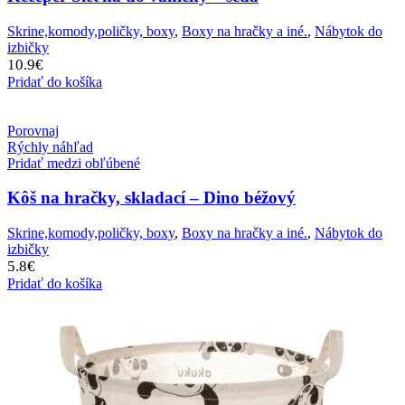
Skrine,komody,poličky, boxy
,
Boxy na hračky a iné.
,
Nábytok do
izbičky
10.9
€
Pridať do košíka
Porovnaj
Rýchly náhľad
Pridať medzi obľúbené
Kôš na hračky, skladací – Dino béžový
Skrine,komody,poličky, boxy
,
Boxy na hračky a iné.
,
Nábytok do
izbičky
5.8
€
Pridať do košíka