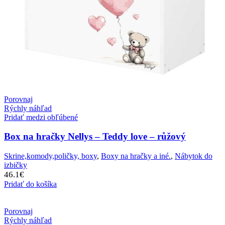
Porovnaj
Rýchly náhľad
Pridať medzi obľúbené
Box na hračky Nellys – Teddy love – růžový
Skrine,komody,poličky, boxy
,
Boxy na hračky a iné.
,
Nábytok do
izbičky
46.1
€
Pridať do košíka
Porovnaj
Rýchly náhľad