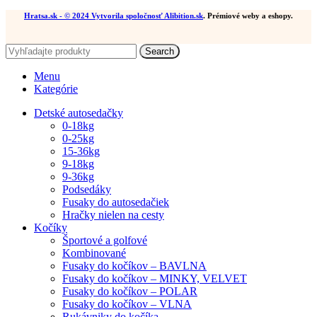
Hratsa.sk
- © 2024 Vytvorila spoločnosť
Alibition.sk
. Prémiové weby a eshopy.
Search
Menu
Kategórie
Detské autosedačky
0-18kg
0-25kg
15-36kg
9-18kg
9-36kg
Podsedáky
Fusaky do autosedačiek
Hračky nielen na cesty
Kočíky
Športové a golfové
Kombinované
Fusaky do kočíkov – BAVLNA
Fusaky do kočíkov – MINKY, VELVET
Fusaky do kočíkov – POLAR
Fusaky do kočíkov – VLNA
Rukávniky do kočíka