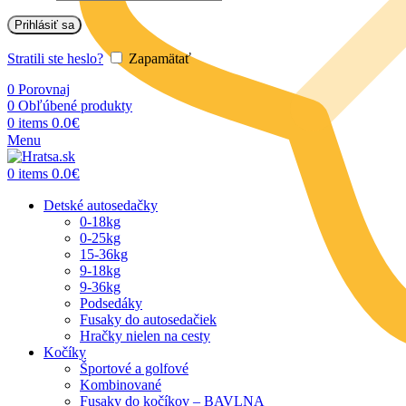
Prihlásiť sa
Stratili ste heslo?
Zapamätať
0
Porovnaj
0
Obľúbené produkty
0.0
€
0
items
Menu
0.0
€
0
items
Detské autosedačky
0-18kg
0-25kg
15-36kg
9-18kg
9-36kg
Podsedáky
Fusaky do autosedačiek
Hračky nielen na cesty
Kočíky
Športové a golfové
Kombinované
Fusaky do kočíkov – BAVLNA