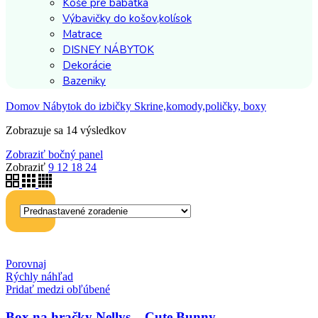
Koše pre bábätká
Výbavičky do košov,kolísok
Matrace
DISNEY NÁBYTOK
Dekorácie
Bazeniky
Domov
Nábytok do izbičky
Skrine,komody,poličky, boxy
Zobrazuje sa 14 výsledkov
Zobraziť bočný panel
Zobraziť
9
12
18
24
Porovnaj
Rýchly náhľad
Pridať medzi obľúbené
Box na hračky Nellys – Cute Bunny