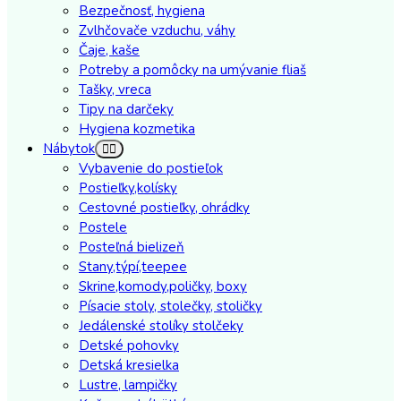
Bezpečnosť, hygiena
Zvlhčovače vzduchu, váhy
Čaje, kaše
Potreby a pomôcky na umývanie fliaš
Tašky, vreca
Tipy na darčeky
Hygiena kozmetika
Nábytok
Vybavenie do postieľok
Postieľky,kolísky
Cestovné postieľky, ohrádky
Postele
Posteľná bielizeň
Stany,týpí,teepee
Skrine,komody,poličky, boxy
Písacie stoly, stolečky, stoličky
Jedálenské stolíky stolčeky
Detské pohovky
Detská kresielka
Lustre, lampičky