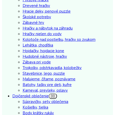
Drevené hračky
Hracie deky, penové puzzle
Školské potreby
Zábavné hry
Hračky a nábytok na záhradu
Hračky nielen do vody
Kolotoče nad postieľku, hračky so zvukom
Lehátka, chodítka
Hojdačky, hojdacie kone
Hudobné nástroje, hračky
Zábava pri vode
Trojkolky, odstrkavadla, kolobežky
Stavebnice, lego, puzzle
Maľujeme, čítame, poznávame
Batohy, tašky pre deti, kufre
Karneval, prevleky, oslavy
Dojčenské oblečenie
Súpravičky, sety oblečenia
Košieľky, tielka
Body krátky rukáv