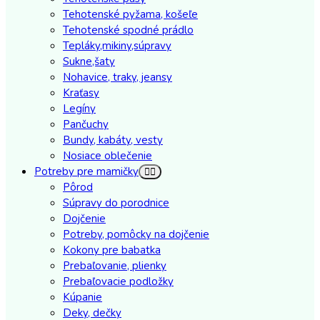
Tehotenské pyžama, košeľe
Tehotenské spodné prádlo
Tepláky,mikiny,súpravy
Sukne,šaty
Nohavice, traky, jeansy
Kraťasy
Legíny
Pančuchy
Bundy, kabáty, vesty
Nosiace oblečenie
Potreby pre mamičky
Pôrod
Súpravy do porodnice
Dojčenie
Potreby, pomôcky na dojčenie
Kokony pre babatka
Prebaľovanie, plienky
Prebaľovacie podložky
Kúpanie
Deky, dečky