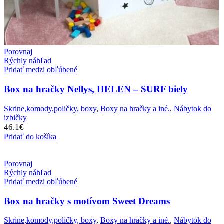
Porovnaj
Rýchly náhľad
Pridať medzi obľúbené
Box na hračky Nellys, HELEN – SURF biely
Skrine,komody,poličky, boxy
,
Boxy na hračky a iné.
,
Nábytok do
izbičky
46.1
€
Pridať do košíka
Porovnaj
Rýchly náhľad
Pridať medzi obľúbené
Box na hračky s motívom Sweet Dreams
Skrine,komody,poličky, boxy
,
Boxy na hračky a iné.
,
Nábytok do