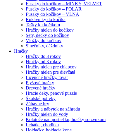
Fusaky do kočíkov – MINKY, VELVET
Fusaky do kočíkov – POLAR
Fusaky do kočíkov – VLNA
Rukávniky do kočíka
Tašky ku kočíkom
Hračky nielen do kočíkov
Sety, dečky do kočíkov
Vložky do kočíkov
Slnečníky, dáždniky
Hračky
Hračky do 3 rokov
Hračky od 3 rokov
Hračky nielen pre chlapcov
Hračky nielen pre dievčatá
Licenčné hračky, tovar
Plyšové hračky
Drevené hračky
Hracie deky, penové puzzle
Školské potreby
Zábavné hry
Hračky a nábytok na záhradu
Hračky nielen do vody
Kolotoče nad postieľku, hračky so zvukom
Lehátka, chodítka
Hojdačky, hojdacie kone