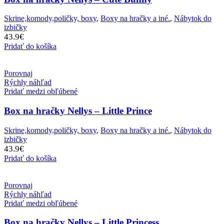
Skrine,komody,poličky, boxy
,
Boxy na hračky a iné.
,
Nábytok do
izbičky
43.9
€
Pridať do košíka
Porovnaj
Rýchly náhľad
Pridať medzi obľúbené
Box na hračky Nellys – Little Prince
Skrine,komody,poličky, boxy
,
Boxy na hračky a iné.
,
Nábytok do
izbičky
43.9
€
Pridať do košíka
Porovnaj
Rýchly náhľad
Pridať medzi obľúbené
Box na hračky Nellys – Little Princess