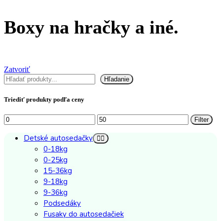
Boxy na hračky a iné.
Zatvoriť
Hľadať
Hľadanie
Triediť produkty podľa ceny
Minimálna
Maximálna
Filter
cena
cena
Detské autosedačky
0-18kg
0-25kg
15-36kg
9-18kg
9-36kg
Podsedáky
Fusaky do autosedačiek