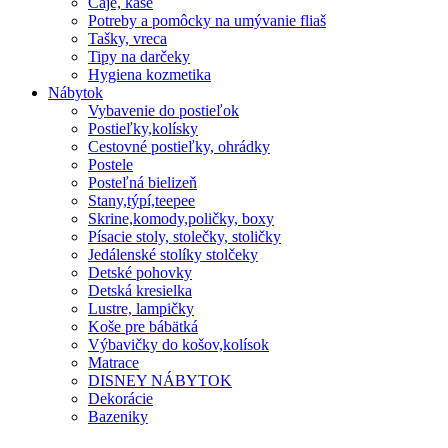
Čaje, kaše
Potreby a pomôcky na umývanie fliaš
Tašky, vreca
Tipy na darčeky
Hygiena kozmetika
Nábytok
Vybavenie do postieľok
Postieľky,kolísky
Cestovné postieľky, ohrádky
Postele
Posteľná bielizeň
Stany,týpí,teepee
Skrine,komody,poličky, boxy
Písacie stoly, stolečky, stoličky
Jedálenské stolíky stolčeky
Detské pohovky
Detská kresielka
Lustre, lampičky
Koše pre bábätká
Výbavičky do košov,kolísok
Matrace
DISNEY NÁBYTOK
Dekorácie
Bazeniky