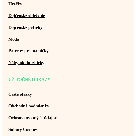
Hračky
Dojčenské oblečenie
Dojčenské potreby
Móda
Potreby pre mamičky
Nábytok do izbičky
UŽITOČNÉ ODKAZY
Časté otázky
Obchodné podmienky
Ochrana osobných údajov
Súbory Cookies