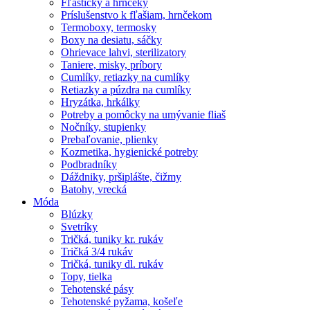
Fľaštičky a hrnčeky
Príslušenstvo k fľašiam, hrnčekom
Termoboxy, termosky
Boxy na desiatu, sáčky
Ohrievace lahvi, sterilizatory
Taniere, misky, príbory
Cumlíky, retiazky na cumlíky
Retiazky a púzdra na cumlíky
Hryzátka, hrkálky
Potreby a pomôcky na umývanie fliaš
Nočníky, stupienky
Prebaľovanie, plienky
Kozmetika, hygienické potreby
Podbradníky
Dáždniky, pršiplášte, čižmy
Batohy, vrecká
Móda
Blúzky
Svetríky
Tričká, tuniky kr. rukáv
Tričká 3/4 rukáv
Tričká, tuniky dl. rukáv
Topy, tielka
Tehotenské pásy
Tehotenské pyžama, košeľe