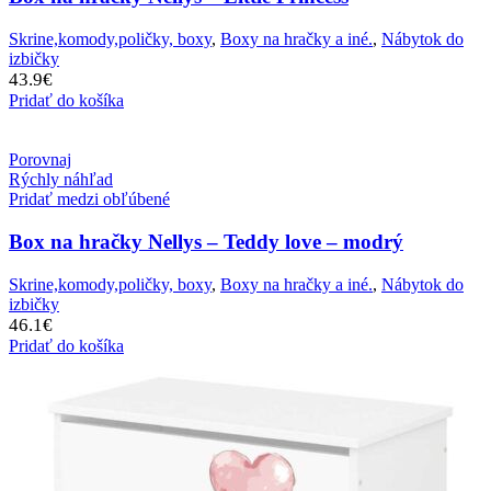
Skrine,komody,poličky, boxy
,
Boxy na hračky a iné.
,
Nábytok do
izbičky
43.9
€
Pridať do košíka
Porovnaj
Rýchly náhľad
Pridať medzi obľúbené
Box na hračky Nellys – Teddy love – modrý
Skrine,komody,poličky, boxy
,
Boxy na hračky a iné.
,
Nábytok do
izbičky
46.1
€
Pridať do košíka