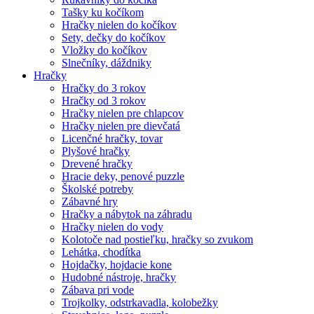
Tašky ku kočíkom
Hračky nielen do kočíkov
Sety, dečky do kočíkov
Vložky do kočíkov
Slnečníky, dáždniky
Hračky
Hračky do 3 rokov
Hračky od 3 rokov
Hračky nielen pre chlapcov
Hračky nielen pre dievčatá
Licenčné hračky, tovar
Plyšové hračky
Drevené hračky
Hracie deky, penové puzzle
Školské potreby
Zábavné hry
Hračky a nábytok na záhradu
Hračky nielen do vody
Kolotoče nad postieľku, hračky so zvukom
Lehátka, chodítka
Hojdačky, hojdacie kone
Hudobné nástroje, hračky
Zábava pri vode
Trojkolky, odstrkavadla, kolobežky