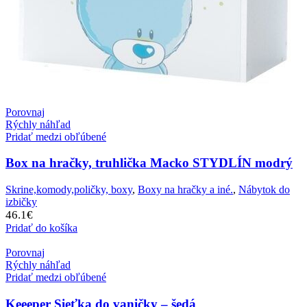
Porovnaj
Rýchly náhľad
Pridať medzi obľúbené
Box na hračky, truhlička Macko STYDLÍN modrý
Skrine,komody,poličky, boxy
,
Boxy na hračky a iné.
,
Nábytok do
izbičky
46.1
€
Pridať do košíka
Porovnaj
Rýchly náhľad
Pridať medzi obľúbené
Keeeper Sieťka do vaničky – šedá