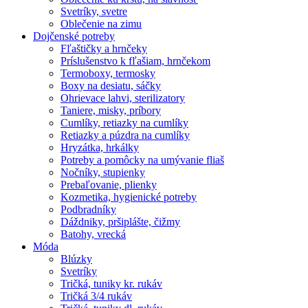
Svetríky, svetre
Oblečenie na zimu
Dojčenské potreby
Fľaštičky a hrnčeky
Príslušenstvo k fľašiam, hrnčekom
Termoboxy, termosky
Boxy na desiatu, sáčky
Ohrievace lahvi, sterilizatory
Taniere, misky, príbory
Cumlíky, retiazky na cumlíky
Retiazky a púzdra na cumlíky
Hryzátka, hrkálky
Potreby a pomôcky na umývanie fliaš
Nočníky, stupienky
Prebaľovanie, plienky
Kozmetika, hygienické potreby
Podbradníky
Dáždniky, pršiplášte, čižmy
Batohy, vrecká
Móda
Blúzky
Svetríky
Tričká, tuniky kr. rukáv
Tričká 3/4 rukáv