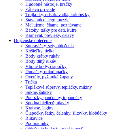
Hudobné nástroje, hračky
Zábava pri vode
Trojkolky, odstrkavadla, kolobežky
Stavebnice, lego, puzzle
Maľujeme, čítame, poznávame
Batohy, tašky pre deti, kufre
Karneval, prevleky, oslavy
Dojčenské oblečenie
Súpravičky, sety oblečenia
Košieľky, tielka
Body krátky rukáv
Body dlhý rukáv
Vtipné body, čiapočky
Dupačky, polodupačky
Overály, pyžamká,župany
Tričká
Teplákové súpravy, tepláčky, mikiny
Sukne, šatičky
Ponožky, pančuchy, topánočky
Spodná bielizeň, plavky
Kraťase, legíny
Čiapočky, šatky, čelenky, šiltovky, klobúčiky
Rukavice
Podbradníky
Oblečenie ku krstu, na slávnosť