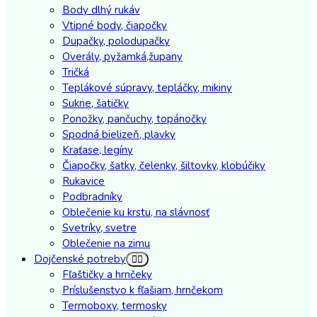
Body dlhý rukáv
Vtipné body, čiapočky
Dupačky, polodupačky
Overály, pyžamká,župany
Tričká
Teplákové súpravy, tepláčky, mikiny
Sukne, šatičky
Ponožky, pančuchy, topánočky
Spodná bielizeň, plavky
Kraťase, legíny
Čiapočky, šatky, čelenky, šiltovky, klobúčiky
Rukavice
Podbradníky
Oblečenie ku krstu, na slávnosť
Svetríky, svetre
Oblečenie na zimu
Dojčenské potreby
Fľaštičky a hrnčeky
Príslušenstvo k fľašiam, hrnčekom
Termoboxy, termosky