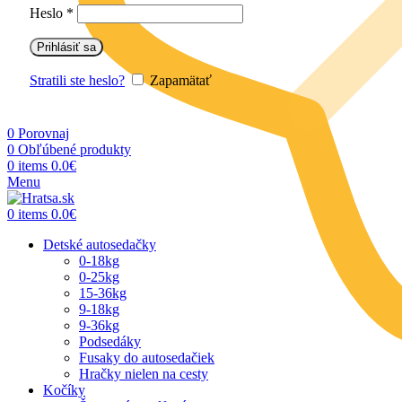
Heslo
*
Prihlásiť sa
Stratili ste heslo?
Zapamätať
0
Porovnaj
0
Obľúbené produkty
0
items
0.0
€
Menu
0
items
0.0
€
Detské autosedačky
0-18kg
0-25kg
15-36kg
9-18kg
9-36kg
Podsedáky
Fusaky do autosedačiek
Hračky nielen na cesty
Kočíky