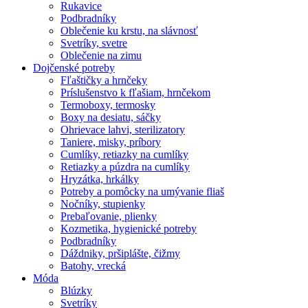
Rukavice
Podbradníky
Oblečenie ku krstu, na slávnosť
Svetríky, svetre
Oblečenie na zimu
Dojčenské potreby
Fľaštičky a hrnčeky
Príslušenstvo k fľašiam, hrnčekom
Termoboxy, termosky
Boxy na desiatu, sáčky
Ohrievace lahvi, sterilizatory
Taniere, misky, príbory
Cumlíky, retiazky na cumlíky
Retiazky a púzdra na cumlíky
Hryzátka, hrkálky
Potreby a pomôcky na umývanie fliaš
Nočníky, stupienky
Prebaľovanie, plienky
Kozmetika, hygienické potreby
Podbradníky
Dáždniky, pršiplášte, čižmy
Batohy, vrecká
Móda
Blúzky
Svetríky