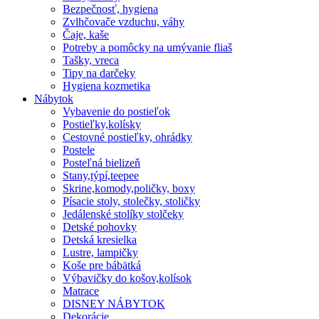
Bezpečnosť, hygiena
Zvlhčovače vzduchu, váhy
Čaje, kaše
Potreby a pomôcky na umývanie fliaš
Tašky, vreca
Tipy na darčeky
Hygiena kozmetika
Nábytok
Vybavenie do postieľok
Postieľky,kolísky
Cestovné postieľky, ohrádky
Postele
Posteľná bielizeň
Stany,týpí,teepee
Skrine,komody,poličky, boxy
Písacie stoly, stolečky, stoličky
Jedálenské stolíky stolčeky
Detské pohovky
Detská kresielka
Lustre, lampičky
Koše pre bábätká
Výbavičky do košov,kolísok
Matrace
DISNEY NÁBYTOK
Dekorácie