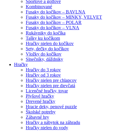
Športové a golfové
Kombinované
Fusaky do kočíkov – BAVLNA
Fusaky do kočíkov – MINKY, VELVET
Fusaky do kočíkov – POLAR
Fusaky do kočíkov – VLNA
Rukávniky do kočíka
Tašky ku kočíkom
Hračky nielen do kočíkov
Sety, dečky do kočíkov
Vložky do kočíkov
Slnečníky, dáždniky
Hračky
Hračky do 3 rokov
Hračky od 3 rokov
Hračky nielen pre chlapcov
Hračky nielen pre dievčatá
Licenčné hračky, tovar
Plyšové hračky
Drevené hračky
Hracie deky, penové puzzle
Školské potreby
Zábavné hry
Hračky a nábytok na záhradu
Hračky nielen do vody