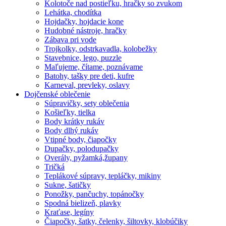
Kolotoče nad postieľku, hračky so zvukom
Lehátka, chodítka
Hojdačky, hojdacie kone
Hudobné nástroje, hračky
Zábava pri vode
Trojkolky, odstrkavadla, kolobežky
Stavebnice, lego, puzzle
Maľujeme, čítame, poznávame
Batohy, tašky pre deti, kufre
Karneval, prevleky, oslavy
Dojčenské oblečenie
Súpravičky, sety oblečenia
Košieľky, tielka
Body krátky rukáv
Body dlhý rukáv
Vtipné body, čiapočky
Dupačky, polodupačky
Overály, pyžamká,župany
Tričká
Teplákové súpravy, tepláčky, mikiny
Sukne, šatičky
Ponožky, pančuchy, topánočky
Spodná bielizeň, plavky
Kraťase, legíny
Čiapočky, šatky, čelenky, šiltovky, klobúčiky