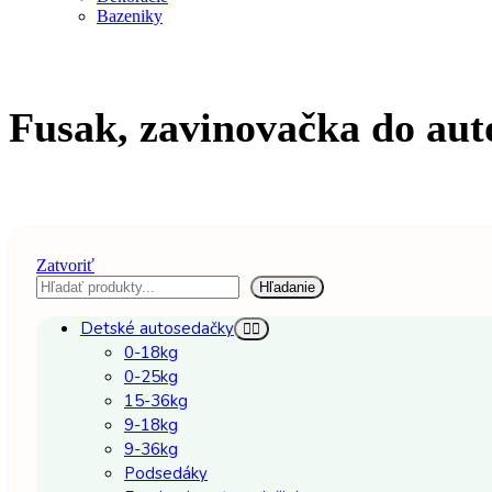
Bazeniky
Fusak, zavinovačka do au
Zatvoriť
Hľadať
Hľadanie
Detské autosedačky
0-18kg
0-25kg
15-36kg
9-18kg
9-36kg
Podsedáky