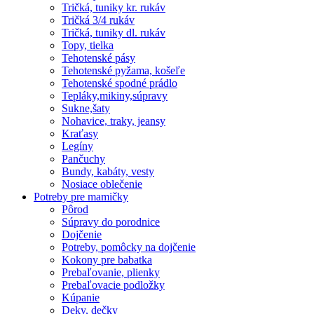
Tričká, tuniky kr. rukáv
Tričká 3/4 rukáv
Tričká, tuniky dl. rukáv
Topy, tielka
Tehotenské pásy
Tehotenské pyžama, košeľe
Tehotenské spodné prádlo
Tepláky,mikiny,súpravy
Sukne,šaty
Nohavice, traky, jeansy
Kraťasy
Legíny
Pančuchy
Bundy, kabáty, vesty
Nosiace oblečenie
Potreby pre mamičky
Pôrod
Súpravy do porodnice
Dojčenie
Potreby, pomôcky na dojčenie
Kokony pre babatka
Prebaľovanie, plienky
Prebaľovacie podložky
Kúpanie
Deky, dečky