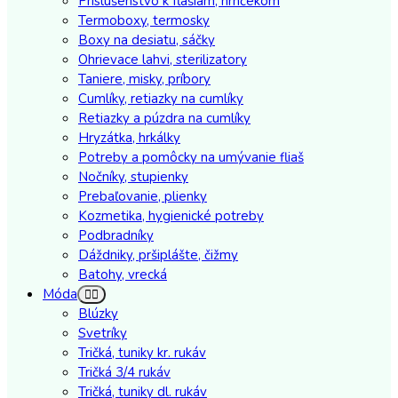
Príslušenstvo k fľašiam, hrnčekom
Termoboxy, termosky
Boxy na desiatu, sáčky
Ohrievace lahvi, sterilizatory
Taniere, misky, príbory
Cumlíky, retiazky na cumlíky
Retiazky a púzdra na cumlíky
Hryzátka, hrkálky
Potreby a pomôcky na umývanie fliaš
Nočníky, stupienky
Prebaľovanie, plienky
Kozmetika, hygienické potreby
Podbradníky
Dáždniky, pršiplášte, čižmy
Batohy, vrecká
Móda
Blúzky
Svetríky
Tričká, tuniky kr. rukáv
Tričká 3/4 rukáv
Tričká, tuniky dl. rukáv