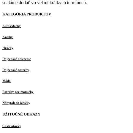
snažíme dodať vo veľmi krátkych termínoch.
KATEGÓRIA PRODUKTOV
Autosedačky
Kočíky
Hračky
Dojčenské oblečenie
Dojčenské potreby
Móda
Potreby pre mamičky
Nábytok do izbičky
UŽITOČNÉ ODKAZY
Časté otázky