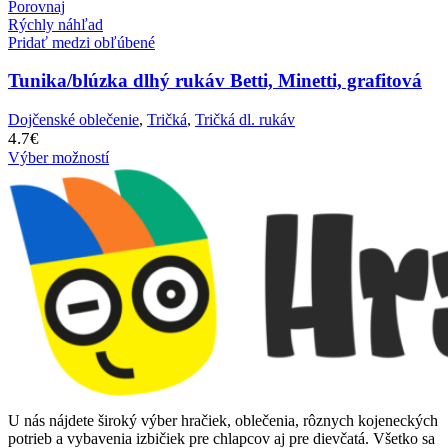
Porovnaj
Rýchly náhľad
Pridať medzi obľúbené
Tunika/blúzka dlhý rukáv Betti, Minetti, grafitová
Dojčenské oblečenie
,
Tričká
,
Tričká dl. rukáv
4.7
€
Výber možností
U nás nájdete široký výber hračiek, oblečenia, rôznych kojeneckých
potrieb a vybavenia izbičiek pre chlapcov aj pre dievčatá. Všetko sa