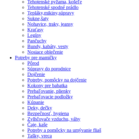
Tehotenské pyžama, košeľe
Tehotenské spodné prádlo
Tepláky,mikiny,súpravy
Sukne,šaty
Nohavice, traky, jeansy
Kraťasy
Legíny
Pančuchy
Bundy, kabáty, vesty
Nosiace oblečenie
Potreby pre mamičky
Pôrod
Súpravy do porodnice
Dojčenie
Potreby, pomôcky na dojčenie
Kokony pre babatka
Prebaľovanie, plienky
Prebaľovacie podložky
Kúpanie
Deky, dečky
Bezpečnosť, hygiena
Zvlhčovače vzduchu, váhy
Čaje, kaše
Potreby a pomôcky na umývanie fliaš
Tašky, vreca