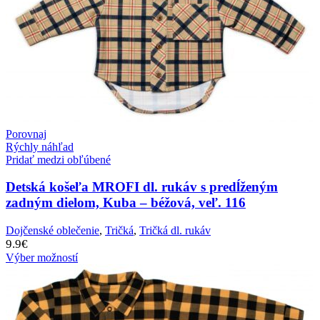
Porovnaj
Rýchly náhľad
Pridať medzi obľúbené
Detská košeľa MROFI dl. rukáv s predĺženým
zadným dielom, Kuba – béžová, veľ. 116
Dojčenské oblečenie
,
Tričká
,
Tričká dl. rukáv
9.9
€
Výber možností