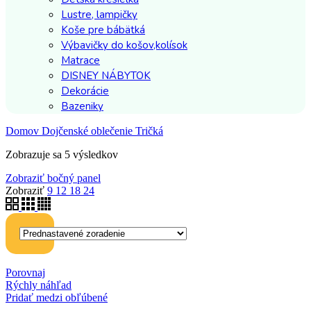
Lustre, lampičky
Koše pre bábätká
Výbavičky do košov,kolísok
Matrace
DISNEY NÁBYTOK
Dekorácie
Bazeniky
Domov
Dojčenské oblečenie
Tričká
Zobrazuje sa 5 výsledkov
Zobraziť bočný panel
Zobraziť
9
12
18
24
Porovnaj
Rýchly náhľad
Pridať medzi obľúbené