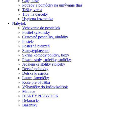
Čaje, kaše
Potreby a pomôcky na umývanie fliaš
Tašky, vreca
Tipy na darčeky
Hygiena kozmetika
Nábytok
Vybavenie do postieľok
Postieľky,kolísky
Cestovné postieľky, ohrádky
Postele
Posteľná bielizeň
Stany,týpí,teepee
Skrine,komody,poličky, boxy
Písacie stoly, stolečky, stoličky
Jedálenské stolíky stolčeky
Detské pohovky
Detská kresielka
Lustre, lampičky
Koše pre bábätká
Výbavičky do košov,kolísok
Matrace
DISNEY NÁBYTOK
Dekorácie
Bazeniky