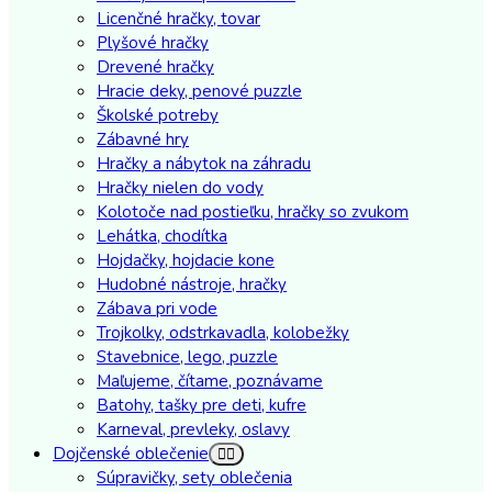
Licenčné hračky, tovar
Plyšové hračky
Drevené hračky
Hracie deky, penové puzzle
Školské potreby
Zábavné hry
Hračky a nábytok na záhradu
Hračky nielen do vody
Kolotoče nad postieľku, hračky so zvukom
Lehátka, chodítka
Hojdačky, hojdacie kone
Hudobné nástroje, hračky
Zábava pri vode
Trojkolky, odstrkavadla, kolobežky
Stavebnice, lego, puzzle
Maľujeme, čítame, poznávame
Batohy, tašky pre deti, kufre
Karneval, prevleky, oslavy
Dojčenské oblečenie
Súpravičky, sety oblečenia