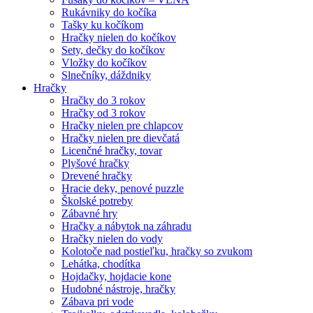
Rukávniky do kočíka
Tašky ku kočíkom
Hračky nielen do kočíkov
Sety, dečky do kočíkov
Vložky do kočíkov
Slnečníky, dáždniky
Hračky
Hračky do 3 rokov
Hračky od 3 rokov
Hračky nielen pre chlapcov
Hračky nielen pre dievčatá
Licenčné hračky, tovar
Plyšové hračky
Drevené hračky
Hracie deky, penové puzzle
Školské potreby
Zábavné hry
Hračky a nábytok na záhradu
Hračky nielen do vody
Kolotoče nad postieľku, hračky so zvukom
Lehátka, chodítka
Hojdačky, hojdacie kone
Hudobné nástroje, hračky
Zábava pri vode