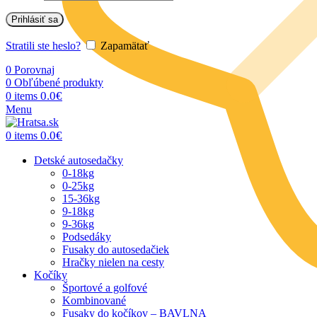
Prihlásiť sa
Stratili ste heslo?
Zapamätať
0
Porovnaj
0
Obľúbené produkty
0.0
€
0
items
Menu
0.0
€
0
items
Detské autosedačky
0-18kg
0-25kg
15-36kg
9-18kg
9-36kg
Podsedáky
Fusaky do autosedačiek
Hračky nielen na cesty
Kočíky
Športové a golfové
Kombinované
Fusaky do kočíkov – BAVLNA