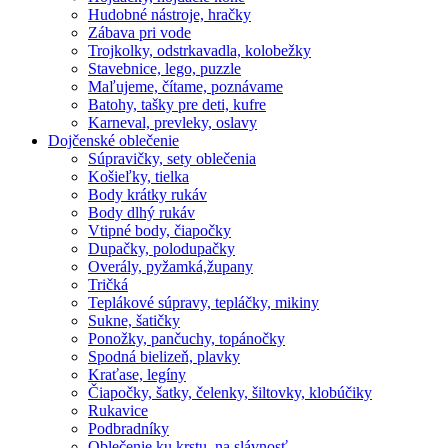
Hudobné nástroje, hračky
Zábava pri vode
Trojkolky, odstrkavadla, kolobežky
Stavebnice, lego, puzzle
Maľujeme, čítame, poznávame
Batohy, tašky pre deti, kufre
Karneval, prevleky, oslavy
Dojčenské oblečenie
Súpravičky, sety oblečenia
Košieľky, tielka
Body krátky rukáv
Body dlhý rukáv
Vtipné body, čiapočky
Dupačky, polodupačky
Overály, pyžamká,župany
Tričká
Teplákové súpravy, tepláčky, mikiny
Sukne, šatičky
Ponožky, pančuchy, topánočky
Spodná bielizeň, plavky
Kraťase, legíny
Čiapočky, šatky, čelenky, šiltovky, klobúčiky
Rukavice
Podbradníky
Oblečenie ku krstu, na slávnosť