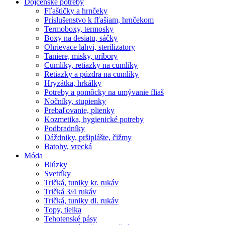
Dojčenské potreby
Fľaštičky a hrnčeky
Príslušenstvo k fľašiam, hrnčekom
Termoboxy, termosky
Boxy na desiatu, sáčky
Ohrievace lahvi, sterilizatory
Taniere, misky, príbory
Cumlíky, retiazky na cumlíky
Retiazky a púzdra na cumlíky
Hryzátka, hrkálky
Potreby a pomôcky na umývanie fliaš
Nočníky, stupienky
Prebaľovanie, plienky
Kozmetika, hygienické potreby
Podbradníky
Dáždniky, pršiplášte, čižmy
Batohy, vrecká
Móda
Blúzky
Svetríky
Tričká, tuniky kr. rukáv
Tričká 3/4 rukáv
Tričká, tuniky dl. rukáv
Topy, tielka
Tehotenské pásy