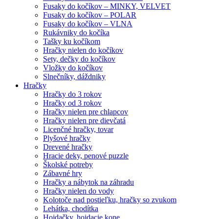
Fusaky do kočíkov – MINKY, VELVET
Fusaky do kočíkov – POLAR
Fusaky do kočíkov – VLNA
Rukávniky do kočíka
Tašky ku kočíkom
Hračky nielen do kočíkov
Sety, dečky do kočíkov
Vložky do kočíkov
Slnečníky, dáždniky
Hračky
Hračky do 3 rokov
Hračky od 3 rokov
Hračky nielen pre chlapcov
Hračky nielen pre dievčatá
Licenčné hračky, tovar
Plyšové hračky
Drevené hračky
Hracie deky, penové puzzle
Školské potreby
Zábavné hry
Hračky a nábytok na záhradu
Hračky nielen do vody
Kolotoče nad postieľku, hračky so zvukom
Lehátka, chodítka
Hojdačky, hojdacie kone