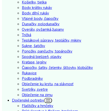
Košieľky, tielka
Body krátky rukáv
Body dlhý rukáv
Vtipné body, čiapočky
Dupačky, polodupačky
Overály, pyžamká,župany
Tričká
Teplákové súpravy, tepláčky, mikiny
Sukne, šatičky
Ponožky, pančuchy, topánočky
Spodná bielizeň, plavky
Kraťase, legíny
Čiapočky, šatky, čelenky, šiltovky, klobúčiky
Rukavice
Podbradníky
Oblečenie ku krstu, na slávnosť
Svetríky, svetre
Oblečenie na zimu
Dojčenské potreby
Fľaštičky a hrnčeky