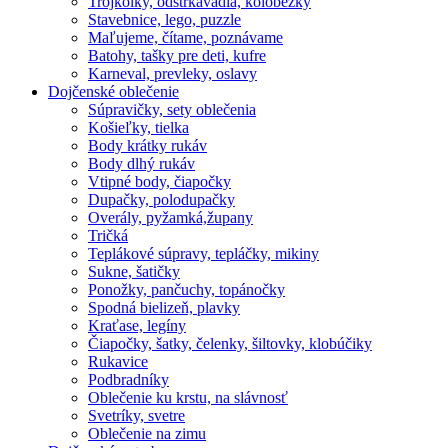
Trojkolky, odstrkavadla, kolobežky
Stavebnice, lego, puzzle
Maľujeme, čítame, poznávame
Batohy, tašky pre deti, kufre
Karneval, prevleky, oslavy
Dojčenské oblečenie
Súpravičky, sety oblečenia
Košieľky, tielka
Body krátky rukáv
Body dlhý rukáv
Vtipné body, čiapočky
Dupačky, polodupačky
Overály, pyžamká,župany
Tričká
Teplákové súpravy, tepláčky, mikiny
Sukne, šatičky
Ponožky, pančuchy, topánočky
Spodná bielizeň, plavky
Kraťase, legíny
Čiapočky, šatky, čelenky, šiltovky, klobúčiky
Rukavice
Podbradníky
Oblečenie ku krstu, na slávnosť
Svetríky, svetre
Oblečenie na zimu