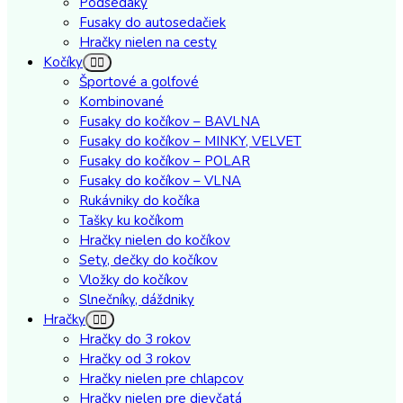
Podsedáky
Fusaky do autosedačiek
Hračky nielen na cesty
Kočíky
Športové a golfové
Kombinované
Fusaky do kočíkov – BAVLNA
Fusaky do kočíkov – MINKY, VELVET
Fusaky do kočíkov – POLAR
Fusaky do kočíkov – VLNA
Rukávniky do kočíka
Tašky ku kočíkom
Hračky nielen do kočíkov
Sety, dečky do kočíkov
Vložky do kočíkov
Slnečníky, dáždniky
Hračky
Hračky do 3 rokov
Hračky od 3 rokov
Hračky nielen pre chlapcov
Hračky nielen pre dievčatá