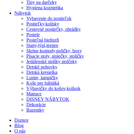
Tipy na darčeky
Hygiena kozmetika
Nábytok
Vybavenie do postieľok
Postieľky,kolísky
Cestovné postieľky, ohrádky
Postele
Posteľná bielizeň
Stany,týpí,teepee
Skrine,komody,poličky, boxy
Písacie stoly, stolečky, stoličky
Jedálenské stolíky stolčeky
Detské pohovky
Detská kresielka
Lustre, lampičky
Koše pre bábätká
Výbavičky do košov,kolísok
Matrace
DISNEY NÁBYTOK
Dekorácie
Bazeniky
Domov
Blog
O nás