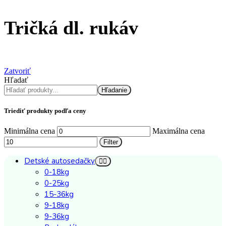
Tričká dl. rukáv
Zatvoriť
Hľadať
Hľadanie
Triediť produkty podľa ceny
Minimálna cena
Maximálna cena
Filter
Detské autosedačky
0-18kg
0-25kg
15-36kg
9-18kg
9-36kg