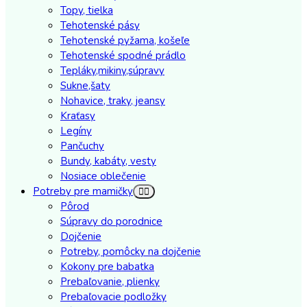
Topy, tielka
Tehotenské pásy
Tehotenské pyžama, košeľe
Tehotenské spodné prádlo
Tepláky,mikiny,súpravy
Sukne,šaty
Nohavice, traky, jeansy
Kraťasy
Legíny
Pančuchy
Bundy, kabáty, vesty
Nosiace oblečenie
Potreby pre mamičky
Pôrod
Súpravy do porodnice
Dojčenie
Potreby, pomôcky na dojčenie
Kokony pre babatka
Prebaľovanie, plienky
Prebaľovacie podložky