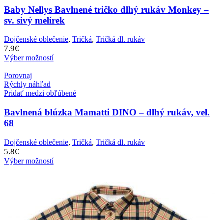
Baby Nellys Bavlnené tričko dlhý rukáv Monkey –
sv. sivý melírek
Dojčenské oblečenie
,
Tričká
,
Tričká dl. rukáv
7.9
€
Výber možností
Porovnaj
Rýchly náhľad
Pridať medzi obľúbené
Bavlnená blúzka Mamatti DINO – dlhý rukáv, vel.
68
Dojčenské oblečenie
,
Tričká
,
Tričká dl. rukáv
5.8
€
Výber možností