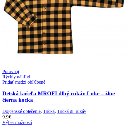
Porovnaj
Rýchly náhľad
Pridať medzi obľúbené
Detská košeľa MROFI dlhý rukáv Luke – žlto/
čierna kocka
Dojčenské oblečenie
,
Tričká
,
Tričká dl. rukáv
9.9
€
Výber možností