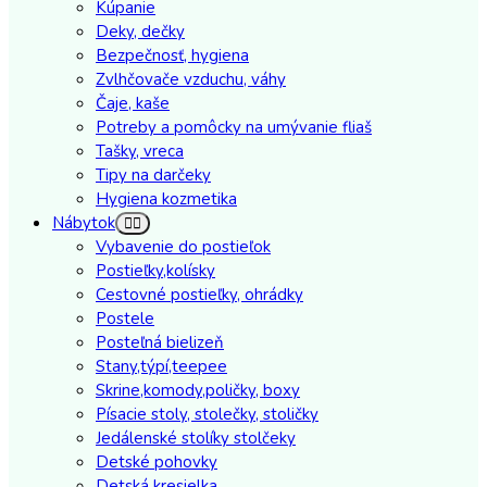
Kúpanie
Deky, dečky
Bezpečnosť, hygiena
Zvlhčovače vzduchu, váhy
Čaje, kaše
Potreby a pomôcky na umývanie fliaš
Tašky, vreca
Tipy na darčeky
Hygiena kozmetika
Nábytok
Vybavenie do postieľok
Postieľky,kolísky
Cestovné postieľky, ohrádky
Postele
Posteľná bielizeň
Stany,týpí,teepee
Skrine,komody,poličky, boxy
Písacie stoly, stolečky, stoličky
Jedálenské stolíky stolčeky
Detské pohovky
Detská kresielka