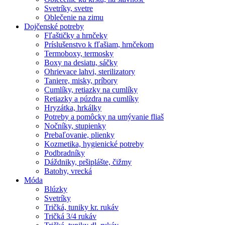
Svetríky, svetre
Oblečenie na zimu
Dojčenské potreby
Fľaštičky a hrnčeky
Príslušenstvo k fľašiam, hrnčekom
Termoboxy, termosky
Boxy na desiatu, sáčky
Ohrievace lahvi, sterilizatory
Taniere, misky, príbory
Cumlíky, retiazky na cumlíky
Retiazky a púzdra na cumlíky
Hryzátka, hrkálky
Potreby a pomôcky na umývanie fliaš
Nočníky, stupienky
Prebaľovanie, plienky
Kozmetika, hygienické potreby
Podbradníky
Dáždniky, pršiplášte, čižmy
Batohy, vrecká
Móda
Blúzky
Svetríky
Tričká, tuniky kr. rukáv
Tričká 3/4 rukáv