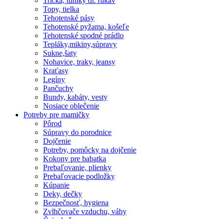
Tričká, tuniky dl. rukáv
Topy, tielka
Tehotenské pásy
Tehotenské pyžama, košeľe
Tehotenské spodné prádlo
Tepláky,mikiny,súpravy
Sukne,šaty
Nohavice, traky, jeansy
Kraťasy
Legíny
Pančuchy
Bundy, kabáty, vesty
Nosiace oblečenie
Potreby pre mamičky
Pôrod
Súpravy do porodnice
Dojčenie
Potreby, pomôcky na dojčenie
Kokony pre babatka
Prebaľovanie, plienky
Prebaľovacie podložky
Kúpanie
Deky, dečky
Bezpečnosť, hygiena
Zvlhčovače vzduchu, váhy