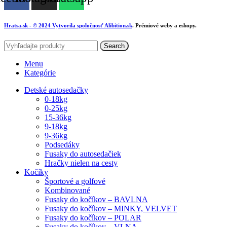
Hratsa.sk
- © 2024 Vytvorila spoločnosť
Alibition.sk
. Prémiové weby a eshopy.
Search
Menu
Kategórie
Detské autosedačky
0-18kg
0-25kg
15-36kg
9-18kg
9-36kg
Podsedáky
Fusaky do autosedačiek
Hračky nielen na cesty
Kočíky
Športové a golfové
Kombinované
Fusaky do kočíkov – BAVLNA
Fusaky do kočíkov – MINKY, VELVET
Fusaky do kočíkov – POLAR
Fusaky do kočíkov – VLNA