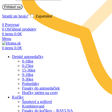
Prihlásiť sa
Stratili ste heslo?
Zapamätať
0
Porovnaj
0
Obľúbené produkty
0.0
€
0
items
Menu
0.0
€
0
items
Detské autosedačky
0-18kg
0-25kg
15-36kg
9-18kg
9-36kg
Podsedáky
Fusaky do autosedačiek
Hračky nielen na cesty
Kočíky
Športové a golfové
Kombinované
Fusaky do kočíkov – BAVLNA