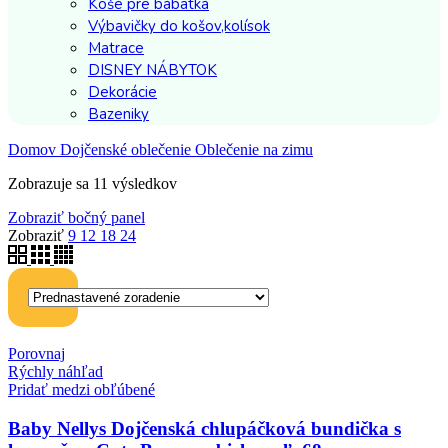
Koše pre bábätká
Výbavičky do košov,kolísok
Matrace
DISNEY NÁBYTOK
Dekorácie
Bazeniky
Domov
Dojčenské oblečenie
Oblečenie na zimu
Zobrazuje sa 11 výsledkov
Zobraziť bočný panel
Zobraziť
9
12
18
24
Porovnaj
Rýchly náhľad
Pridať medzi obľúbené
Baby Nellys Dojčenská chlupáčková bundička s