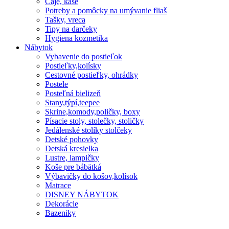
Čaje, kaše
Potreby a pomôcky na umývanie fliaš
Tašky, vreca
Tipy na darčeky
Hygiena kozmetika
Nábytok
Vybavenie do postieľok
Postieľky,kolísky
Cestovné postieľky, ohrádky
Postele
Posteľná bielizeň
Stany,týpí,teepee
Skrine,komody,poličky, boxy
Písacie stoly, stolečky, stoličky
Jedálenské stolíky stolčeky
Detské pohovky
Detská kresielka
Lustre, lampičky
Koše pre bábätká
Výbavičky do košov,kolísok
Matrace
DISNEY NÁBYTOK
Dekorácie
Bazeniky