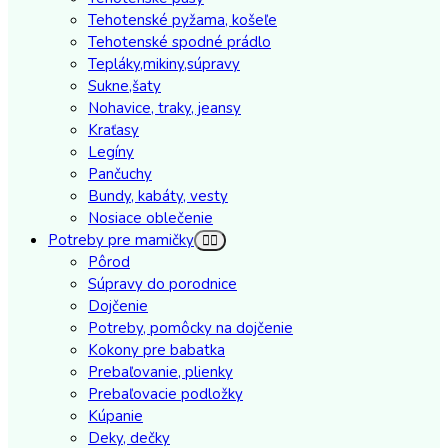
Tehotenské pyžama, košeľe
Tehotenské spodné prádlo
Tepláky,mikiny,súpravy
Sukne,šaty
Nohavice, traky, jeansy
Kraťasy
Legíny
Pančuchy
Bundy, kabáty, vesty
Nosiace oblečenie
Potreby pre mamičky
Pôrod
Súpravy do porodnice
Dojčenie
Potreby, pomôcky na dojčenie
Kokony pre babatka
Prebaľovanie, plienky
Prebaľovacie podložky
Kúpanie
Deky, dečky