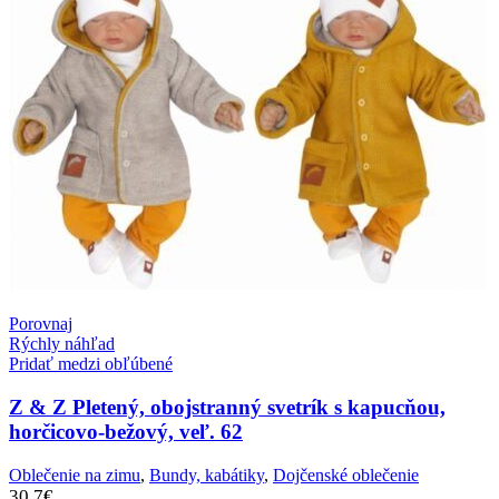
Porovnaj
Rýchly náhľad
Pridať medzi obľúbené
Z & Z Pletený, obojstranný svetrík s kapucňou,
horčicovo-bežový, veľ. 62
Oblečenie na zimu
,
Bundy, kabátiky
,
Dojčenské oblečenie
30.7
€