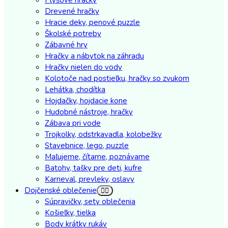
Drevené hračky
Hracie deky, penové puzzle
Školské potreby
Zábavné hry
Hračky a nábytok na záhradu
Hračky nielen do vody
Kolotoče nad postieľku, hračky so zvukom
Lehátka, chodítka
Hojdačky, hojdacie kone
Hudobné nástroje, hračky
Zábava pri vode
Trojkolky, odstrkavadla, kolobežky
Stavebnice, lego, puzzle
Maľujeme, čítame, poznávame
Batohy, tašky pre deti, kufre
Karneval, prevleky, oslavy
Dojčenské oblečenie
Súpravičky, sety oblečenia
Košieľky, tielka
Body krátky rukáv