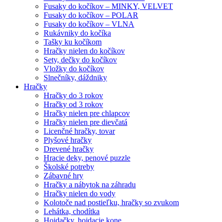
Fusaky do kočíkov – MINKY, VELVET
Fusaky do kočíkov – POLAR
Fusaky do kočíkov – VLNA
Rukávniky do kočíka
Tašky ku kočíkom
Hračky nielen do kočíkov
Sety, dečky do kočíkov
Vložky do kočíkov
Slnečníky, dáždniky
Hračky
Hračky do 3 rokov
Hračky od 3 rokov
Hračky nielen pre chlapcov
Hračky nielen pre dievčatá
Licenčné hračky, tovar
Plyšové hračky
Drevené hračky
Hracie deky, penové puzzle
Školské potreby
Zábavné hry
Hračky a nábytok na záhradu
Hračky nielen do vody
Kolotoče nad postieľku, hračky so zvukom
Lehátka, chodítka
Hojdačky, hojdacie kone