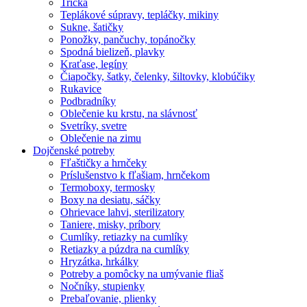
Tričká
Teplákové súpravy, tepláčky, mikiny
Sukne, šatičky
Ponožky, pančuchy, topánočky
Spodná bielizeň, plavky
Kraťase, legíny
Čiapočky, šatky, čelenky, šiltovky, klobúčiky
Rukavice
Podbradníky
Oblečenie ku krstu, na slávnosť
Svetríky, svetre
Oblečenie na zimu
Dojčenské potreby
Fľaštičky a hrnčeky
Príslušenstvo k fľašiam, hrnčekom
Termoboxy, termosky
Boxy na desiatu, sáčky
Ohrievace lahvi, sterilizatory
Taniere, misky, príbory
Cumlíky, retiazky na cumlíky
Retiazky a púzdra na cumlíky
Hryzátka, hrkálky
Potreby a pomôcky na umývanie fliaš
Nočníky, stupienky
Prebaľovanie, plienky