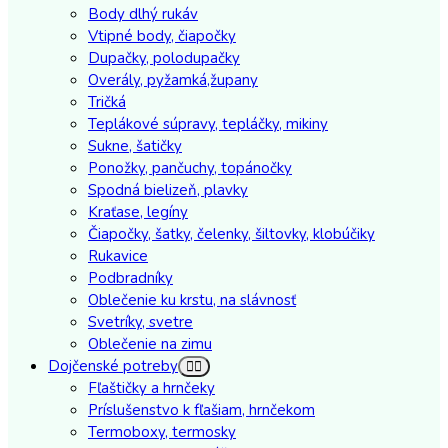
Body dlhý rukáv
Vtipné body, čiapočky
Dupačky, polodupačky
Overály, pyžamká,župany
Tričká
Teplákové súpravy, tepláčky, mikiny
Sukne, šatičky
Ponožky, pančuchy, topánočky
Spodná bielizeň, plavky
Kraťase, legíny
Čiapočky, šatky, čelenky, šiltovky, klobúčiky
Rukavice
Podbradníky
Oblečenie ku krstu, na slávnosť
Svetríky, svetre
Oblečenie na zimu
Dojčenské potreby
Fľaštičky a hrnčeky
Príslušenstvo k fľašiam, hrnčekom
Termoboxy, termosky