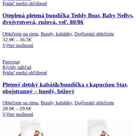
Pridať medzi obľúbené
Oteplená pletená bundička Teddy Bear, Baby Nellys,
dvojvrstvová, ružová, veľ. 80/86
Oblečenie na zimu
,
Bundy, kabátiky
,
Dojčenské oblečenie
Price
32.9
€
36.5
€
–
range:
Výber možností
32.9€
through
36.5€
Porovnaj
Rýchly náhľad
Pridať medzi obľúbené
Pletený detský kabátik/bundička s kapucňou Star,
obojstranný – hnedý, béžový
Oblečenie na zimu
,
Bundy, kabátiky
,
Dojčenské oblečenie
Price
28.9
€
29.6
€
–
range:
Výber možností
28.9€
through
29.6€