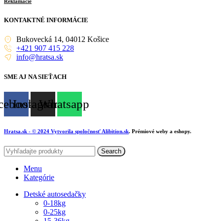
Reklamácie
KONTAKTNÉ INFORMÁCIE
Bukovecká 14, 04012 Košice
+421 907 415 228
info@hratsa.sk
SME AJ NA SIEŤACH
cebook
Instagram
Whatsapp
Hratsa.sk
- © 2024 Vytvorila spoločnosť
Alibition.sk
. Prémiové weby a eshopy.
Search
Menu
Kategórie
Detské autosedačky
0-18kg
0-25kg
15-36kg