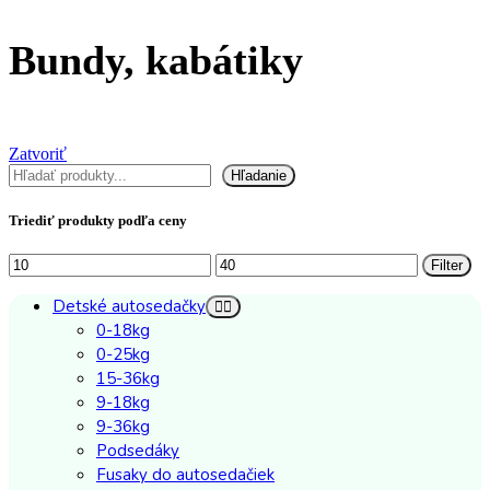
Bundy, kabátiky
Zatvoriť
Hľadať
Hľadanie
Triediť produkty podľa ceny
Minimálna
Maximálna
Filter
cena
cena
Detské autosedačky
0-18kg
0-25kg
15-36kg
9-18kg
9-36kg
Podsedáky
Fusaky do autosedačiek