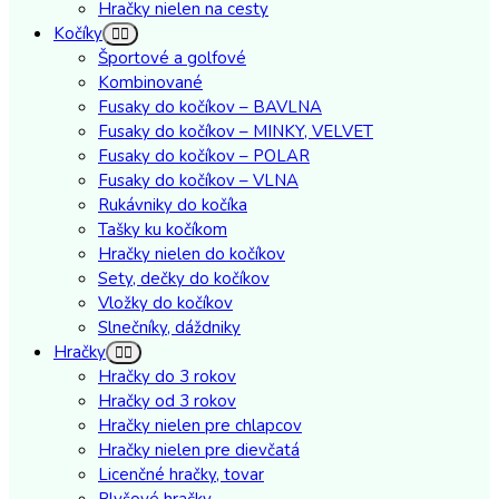
Hračky nielen na cesty
Kočíky
Športové a golfové
Kombinované
Fusaky do kočíkov – BAVLNA
Fusaky do kočíkov – MINKY, VELVET
Fusaky do kočíkov – POLAR
Fusaky do kočíkov – VLNA
Rukávniky do kočíka
Tašky ku kočíkom
Hračky nielen do kočíkov
Sety, dečky do kočíkov
Vložky do kočíkov
Slnečníky, dáždniky
Hračky
Hračky do 3 rokov
Hračky od 3 rokov
Hračky nielen pre chlapcov
Hračky nielen pre dievčatá
Licenčné hračky, tovar
Plyšové hračky