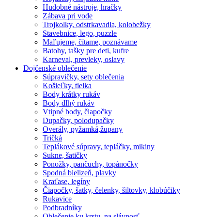
Hudobné nástroje, hračky
Zábava pri vode
Trojkolky, odstrkavadla, kolobežky
Stavebnice, lego, puzzle
Maľujeme, čítame, poznávame
Batohy, tašky pre deti, kufre
Karneval, prevleky, oslavy
Dojčenské oblečenie
Súpravičky, sety oblečenia
Košieľky, tielka
Body krátky rukáv
Body dlhý rukáv
Vtipné body, čiapočky
Dupačky, polodupačky
Overály, pyžamká,župany
Tričká
Teplákové súpravy, tepláčky, mikiny
Sukne, šatičky
Ponožky, pančuchy, topánočky
Spodná bielizeň, plavky
Kraťase, legíny
Čiapočky, šatky, čelenky, šiltovky, klobúčiky
Rukavice
Podbradníky
Oblečenie ku krstu, na slávnosť