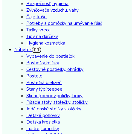
Bezpečnosť, hygiena
Zvlhčovače vzduchu, váhy
Čaje, kaše
Potreby a pomôcky na umývanie fliaš
Tašky, vreca
Tipy na darčeky
Hygiena kozmetika
Nábytok
Vybavenie do postieľok
Postieľky,kolísky
Cestovné postieľky, ohrádky
Postele
Posteľná bielizeň
Stany,týpí,teepee
Skrine,komody,poličky, boxy
Písacie stoly, stolečky, stoličky
Jedálenské stolíky stolčeky
Detské pohovky
Detská kresielka
Lustre, lampičky