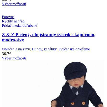
Výber možností
Porovnaj
Rýchly náhľad
Pridať medzi obľúbené
Z & Z Pletený, obojstranný svetrík s kapucňou,
modro-sivý
Oblečenie na zimu
,
Bundy, kabátiky
,
Dojčenské oblečenie
30.7
€
Výber možností