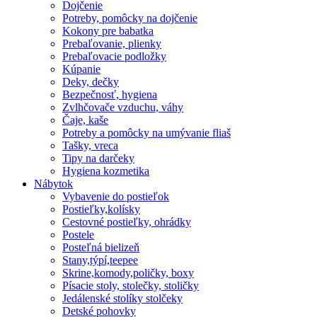
Dojčenie
Potreby, pomôcky na dojčenie
Kokony pre babatka
Prebaľovanie, plienky
Prebaľovacie podložky
Kúpanie
Deky, dečky
Bezpečnosť, hygiena
Zvlhčovače vzduchu, váhy
Čaje, kaše
Potreby a pomôcky na umývanie fliaš
Tašky, vreca
Tipy na darčeky
Hygiena kozmetika
Nábytok
Vybavenie do postieľok
Postieľky,kolísky
Cestovné postieľky, ohrádky
Postele
Posteľná bielizeň
Stany,týpí,teepee
Skrine,komody,poličky, boxy
Písacie stoly, stolečky, stoličky
Jedálenské stolíky stolčeky
Detské pohovky