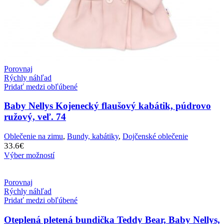
Porovnaj
Rýchly náhľad
Pridať medzi obľúbené
Baby Nellys Kojenecký flaušový kabátik, púdrovo
ružový, veľ. 74
Oblečenie na zimu
,
Bundy, kabátiky
,
Dojčenské oblečenie
33.6
€
Výber možností
Porovnaj
Rýchly náhľad
Pridať medzi obľúbené
Oteplená pletená bundička Teddy Bear, Baby Nellys,