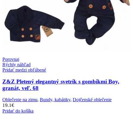
Porovnaj
Rýchly náhľad
Pridať medzi obľúbené
Z&Z Pletený elegantný svetrík s gombíkmi Boy,
granát, veľ. 68
Oblečenie na zimu
,
Bundy, kabátiky
,
Dojčenské oblečenie
19.1
€
Pridať do košíka