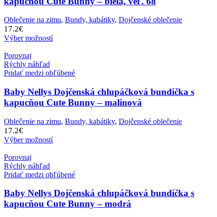
kapucňou Cute Bunny – biela, veľ. 68
Oblečenie na zimu
,
Bundy, kabátiky
,
Dojčenské oblečenie
17.2
€
Výber možností
Porovnaj
Rýchly náhľad
Pridať medzi obľúbené
Baby Nellys Dojčenská chlupáčková bundička s
kapucňou Cute Bunny – malinová
Oblečenie na zimu
,
Bundy, kabátiky
,
Dojčenské oblečenie
17.2
€
Výber možností
Porovnaj
Rýchly náhľad
Pridať medzi obľúbené
Baby Nellys Dojčenská chlupáčková bundička s
kapucňou Cute Bunny – modrá