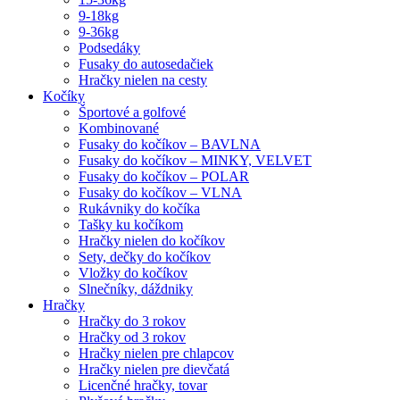
9-18kg
9-36kg
Podsedáky
Fusaky do autosedačiek
Hračky nielen na cesty
Kočíky
Športové a golfové
Kombinované
Fusaky do kočíkov – BAVLNA
Fusaky do kočíkov – MINKY, VELVET
Fusaky do kočíkov – POLAR
Fusaky do kočíkov – VLNA
Rukávniky do kočíka
Tašky ku kočíkom
Hračky nielen do kočíkov
Sety, dečky do kočíkov
Vložky do kočíkov
Slnečníky, dáždniky
Hračky
Hračky do 3 rokov
Hračky od 3 rokov
Hračky nielen pre chlapcov
Hračky nielen pre dievčatá
Licenčné hračky, tovar