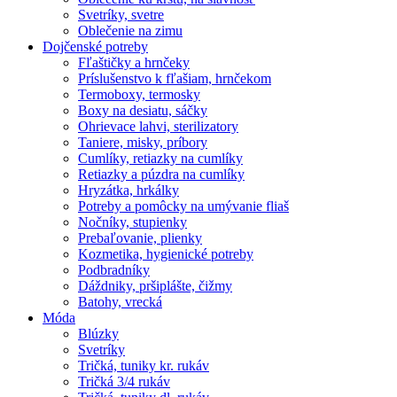
Svetríky, svetre
Oblečenie na zimu
Dojčenské potreby
Fľaštičky a hrnčeky
Príslušenstvo k fľašiam, hrnčekom
Termoboxy, termosky
Boxy na desiatu, sáčky
Ohrievace lahvi, sterilizatory
Taniere, misky, príbory
Cumlíky, retiazky na cumlíky
Retiazky a púzdra na cumlíky
Hryzátka, hrkálky
Potreby a pomôcky na umývanie fliaš
Nočníky, stupienky
Prebaľovanie, plienky
Kozmetika, hygienické potreby
Podbradníky
Dáždniky, pršiplášte, čižmy
Batohy, vrecká
Móda
Blúzky
Svetríky
Tričká, tuniky kr. rukáv
Tričká 3/4 rukáv