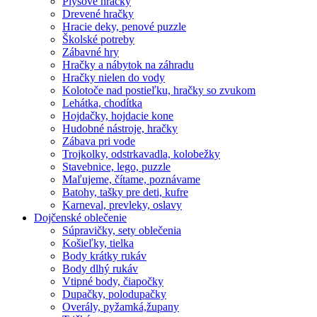
Plyšové hračky
Drevené hračky
Hracie deky, penové puzzle
Školské potreby
Zábavné hry
Hračky a nábytok na záhradu
Hračky nielen do vody
Kolotoče nad postieľku, hračky so zvukom
Lehátka, chodítka
Hojdačky, hojdacie kone
Hudobné nástroje, hračky
Zábava pri vode
Trojkolky, odstrkavadla, kolobežky
Stavebnice, lego, puzzle
Maľujeme, čítame, poznávame
Batohy, tašky pre deti, kufre
Karneval, prevleky, oslavy
Dojčenské oblečenie
Súpravičky, sety oblečenia
Košieľky, tielka
Body krátky rukáv
Body dlhý rukáv
Vtipné body, čiapočky
Dupačky, polodupačky
Overály, pyžamká,župany