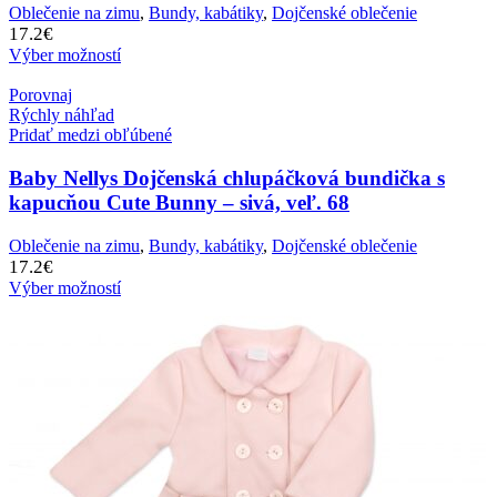
Oblečenie na zimu
,
Bundy, kabátiky
,
Dojčenské oblečenie
17.2
€
Výber možností
Porovnaj
Rýchly náhľad
Pridať medzi obľúbené
Baby Nellys Dojčenská chlupáčková bundička s
kapucňou Cute Bunny – sivá, veľ. 68
Oblečenie na zimu
,
Bundy, kabátiky
,
Dojčenské oblečenie
17.2
€
Výber možností