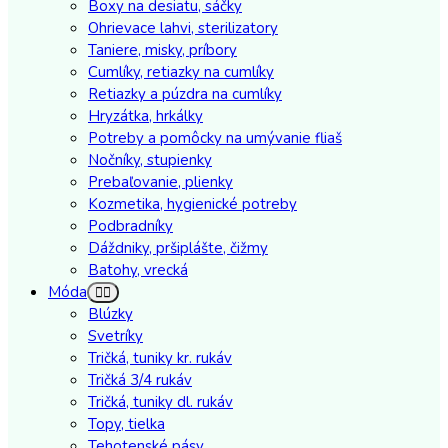
Boxy na desiatu, sáčky
Ohrievace lahvi, sterilizatory
Taniere, misky, príbory
Cumlíky, retiazky na cumlíky
Retiazky a púzdra na cumlíky
Hryzátka, hrkálky
Potreby a pomôcky na umývanie fliaš
Nočníky, stupienky
Prebaľovanie, plienky
Kozmetika, hygienické potreby
Podbradníky
Dáždniky, pršiplášte, čižmy
Batohy, vrecká
Móda
Blúzky
Svetríky
Tričká, tuniky kr. rukáv
Tričká 3/4 rukáv
Tričká, tuniky dl. rukáv
Topy, tielka
Tehotenské pásy