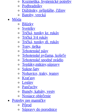
Kozmetika, hygienické potreby
Podbradníky
Dáždniky, pršiplášte, čižmy
Batohy, vrecká
Móda
Blúzky
Svetríky
Tričká, tuniky kr. rukáv
Tričká 3/4 rukáv
Tričká, tuniky dl. rukáv
Topy, tielka
Tehotenské pásy
Tehotenské pyžama, košeľe
Tehotenské spodné prádlo
Tepláky,mikiny,súpravy
Sukne,šaty
Nohavice, traky, jeansy
Kraťasy
Legíny
Pančuchy
Bundy, kabáty, vesty
Nosiace oblečenie
Potreby pre mamičky
Pôrod
Súpravy do porodnice