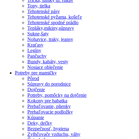
Tričká, tuniky dl. rukáv
Topy, tielka
Tehotenské pásy
Tehotenské pyžama, košeľe
Tehotenské spodné prádlo
Tepláky,mikiny,súpravy
Sukne,šaty
Nohavice, traky, jeansy
Kraťasy
Legíny
Pančuchy
Bundy, kabáty, vesty
Nosiace oblečenie
Potreby pre mamičky
Pôrod
Súpravy do porodnice
Dojčenie
Potreby, pomôcky na dojčenie
Kokony pre babatka
Prebaľovanie, plienky
Prebaľovacie podložky
Kúpanie
Deky, dečky
Bezpečnosť, hygiena
Zvlhčovače vzduchu, váhy