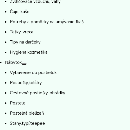
Zvlhčovače vzduchu, váhy
Čaje, kaše
Potreby a pomôcky na umývanie fliaš
Tašky, vreca
Tipy na darčeky
Hygiena kozmetika
Nábytok
Vybavenie do postieľok
Postieľky,kolísky
Cestovné postieľky, ohrádky
Postele
Posteľná bielizeň
Stany,týpí,teepee