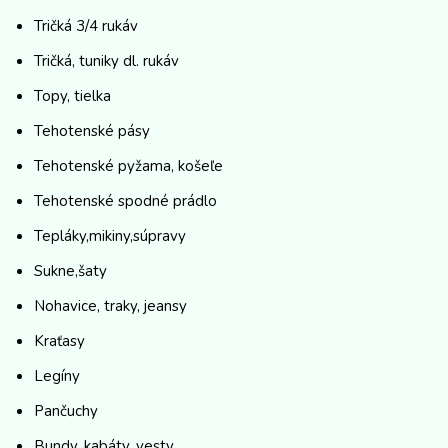
Tričká 3/4 rukáv
Tričká, tuniky dl. rukáv
Topy, tielka
Tehotenské pásy
Tehotenské pyžama, košeľe
Tehotenské spodné prádlo
Tepláky,mikiny,súpravy
Sukne,šaty
Nohavice, traky, jeansy
Kraťasy
Legíny
Pančuchy
Bundy, kabáty, vesty