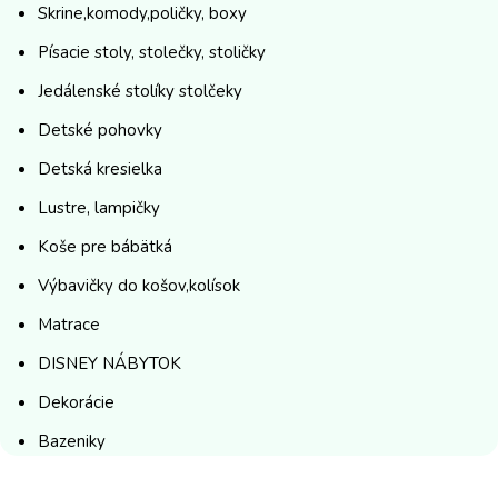
Skrine,komody,poličky, boxy
Písacie stoly, stolečky, stoličky
Jedálenské stolíky stolčeky
Detské pohovky
Detská kresielka
Lustre, lampičky
Koše pre bábätká
Výbavičky do košov,kolísok
Matrace
DISNEY NÁBYTOK
Dekorácie
Bazeniky