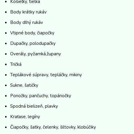
Košieľky, tielka
Body krátky rukáv
Body dlhý rukáv
Vtipné body, čiapočky
Dupačky, polodupačky
Overály, pyžamká,župany
Tričká
Teplákové súpravy, tepláčky, mikiny
Sukne, šatičky
Ponožky, pančuchy, topánočky
Spodná bielizeň, plavky
Kraťase, legíny
Čiapočky, šatky, čelenky, šiltovky, klobúčiky