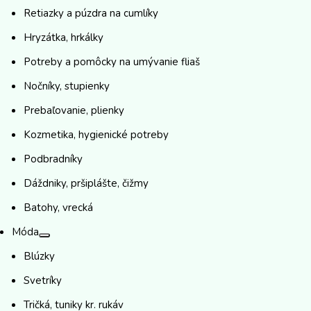
Retiazky a púzdra na cumlíky
Hryzátka, hrkálky
Potreby a pomôcky na umývanie fliaš
Nočníky, stupienky
Prebaľovanie, plienky
Kozmetika, hygienické potreby
Podbradníky
Dáždniky, pršiplášte, čižmy
Batohy, vrecká
Móda
Blúzky
Svetríky
Tričká, tuniky kr. rukáv