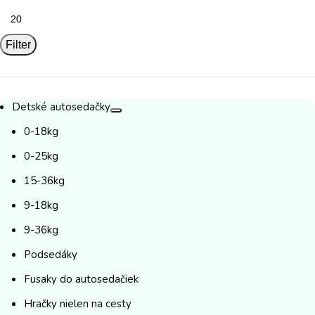
cena
Maximálna
cena
Filter
Detské autosedačky
0-18kg
0-25kg
15-36kg
9-18kg
9-36kg
Podsedáky
Fusaky do autosedačiek
Hračky nielen na cesty