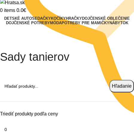
0.0
€
0
items
DETSKÉ AUTOSEDAČKY
KOČÍKY
HRAČKY
DOJČENSKÉ OBLEČENIE
DOJČENSKÉ POTREBY
MÓDA
POTREBY PRE MAMIČKY
NÁBYTOK
Sady tanierov
Hľadať
Hľadanie
Triediť produkty podľa ceny
Minimálna