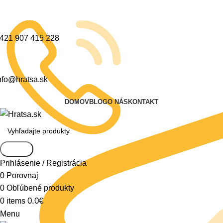
421 907 415 228
nfo@hratsa.sk
DOMOV
BLOG
O NÁS
KONTAKT
Search
Prihlásenie / Registrácia
0
Porovnaj
0
Obľúbené produkty
0.0
€
0
items
Menu