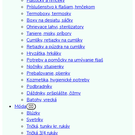
Fľaštičky a hrnčeky
Príslušenstvo k fľašiam, hrnčekom
Termoboxy, termosky
Boxy na desiatu, sáčky
Ohrievace lahvi, sterilizatory
Taniere, misky, príbory
Cumlíky, retiazky na cumlíky
Retiazky a púzdra na cumlíky
Hryzátka, hrkálky
Potreby a pomôcky na umývanie fliaš
Nočníky, stupienky
Prebaľovanie, plienky
Kozmetika, hygienické potreby
Podbradníky
Dáždniky, pršiplášte, čižmy
Batohy, vrecká
Móda
Blúzky
Svetríky
Tričká, tuniky kr. rukáv
Tričká 3/4 rukáv