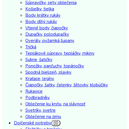
Súpravičky, sety oblečenia
Košieľky, tielka
Body krátky rukáv
Body dlhý rukáv
Vtipné body, čiapočky
Dupačky, polodupačky
Overály, pyžamká,župany
Tričká
Teplákové súpravy, tepláčky, mikiny
Sukne, šatičky
Ponožky, pančuchy, topánočky
Spodná bielizeň, plavky
Kraťase, legíny
Čiapočky, šatky, čelenky, šiltovky, klobúčiky
Rukavice
Podbradníky
Oblečenie ku krstu, na slávnosť
Svetríky, svetre
Oblečenie na zimu
Dojčenské potreby