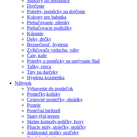
Súpravy do porodnice
Dojčenie
Potreby, pomôcky na dojčenie
Kokony pre babatka
Prebaľovanie, plienky
Prebaľovacie podložky
Kúpanie
Deky, dečky
Bezpečnosť, hygiena
Zvlhčovače vzduchu, váhy
Čaje, kaše
Potreby a pomôcky na umývanie fliaš
Tašky, vreca
Tipy na darčeky
Hygiena kozmetika
Nábytok
Vybavenie do postieľok
Postieľky,kolísky
Cestovné postieľky, ohrádky
Postele
Posteľná bielizeň
Stany,týpí,teepee
Skrine,komody,poličky, boxy
Písacie stoly, stolečky, stoličky
Jedálenské stolíky stolčeky