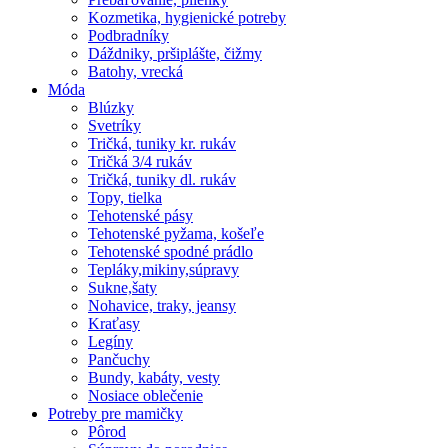
Kozmetika, hygienické potreby
Podbradníky
Dáždniky, pršiplášte, čižmy
Batohy, vrecká
Móda
Blúzky
Svetríky
Tričká, tuniky kr. rukáv
Tričká 3/4 rukáv
Tričká, tuniky dl. rukáv
Topy, tielka
Tehotenské pásy
Tehotenské pyžama, košeľe
Tehotenské spodné prádlo
Tepláky,mikiny,súpravy
Sukne,šaty
Nohavice, traky, jeansy
Kraťasy
Legíny
Pančuchy
Bundy, kabáty, vesty
Nosiace oblečenie
Potreby pre mamičky
Pôrod