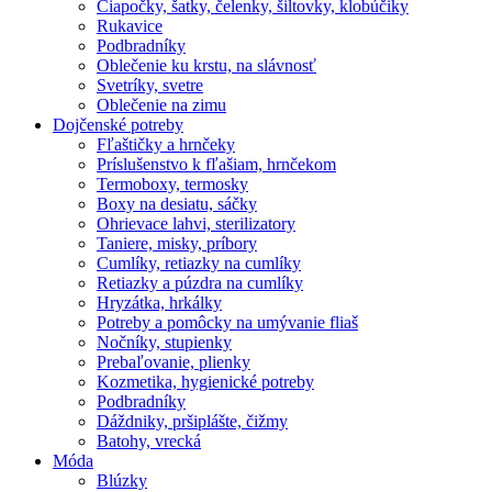
Čiapočky, šatky, čelenky, šiltovky, klobúčiky
Rukavice
Podbradníky
Oblečenie ku krstu, na slávnosť
Svetríky, svetre
Oblečenie na zimu
Dojčenské potreby
Fľaštičky a hrnčeky
Príslušenstvo k fľašiam, hrnčekom
Termoboxy, termosky
Boxy na desiatu, sáčky
Ohrievace lahvi, sterilizatory
Taniere, misky, príbory
Cumlíky, retiazky na cumlíky
Retiazky a púzdra na cumlíky
Hryzátka, hrkálky
Potreby a pomôcky na umývanie fliaš
Nočníky, stupienky
Prebaľovanie, plienky
Kozmetika, hygienické potreby
Podbradníky
Dáždniky, pršiplášte, čižmy
Batohy, vrecká
Móda
Blúzky