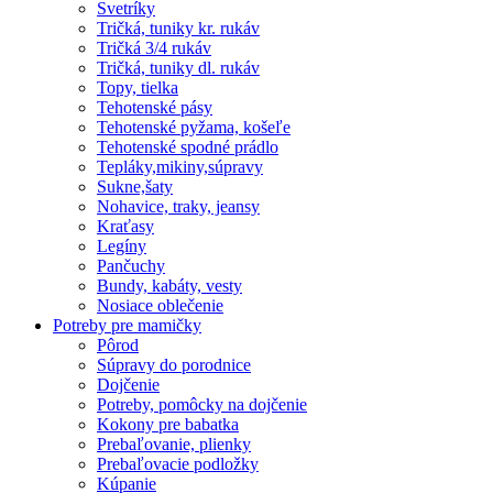
Svetríky
Tričká, tuniky kr. rukáv
Tričká 3/4 rukáv
Tričká, tuniky dl. rukáv
Topy, tielka
Tehotenské pásy
Tehotenské pyžama, košeľe
Tehotenské spodné prádlo
Tepláky,mikiny,súpravy
Sukne,šaty
Nohavice, traky, jeansy
Kraťasy
Legíny
Pančuchy
Bundy, kabáty, vesty
Nosiace oblečenie
Potreby pre mamičky
Pôrod
Súpravy do porodnice
Dojčenie
Potreby, pomôcky na dojčenie
Kokony pre babatka
Prebaľovanie, plienky
Prebaľovacie podložky
Kúpanie