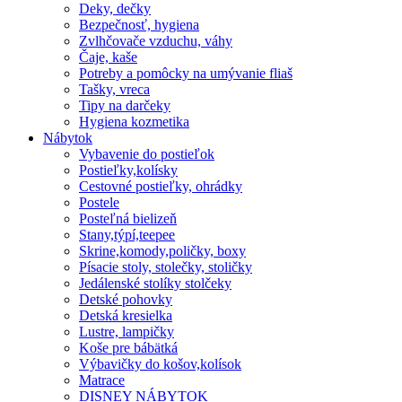
Deky, dečky
Bezpečnosť, hygiena
Zvlhčovače vzduchu, váhy
Čaje, kaše
Potreby a pomôcky na umývanie fliaš
Tašky, vreca
Tipy na darčeky
Hygiena kozmetika
Nábytok
Vybavenie do postieľok
Postieľky,kolísky
Cestovné postieľky, ohrádky
Postele
Posteľná bielizeň
Stany,týpí,teepee
Skrine,komody,poličky, boxy
Písacie stoly, stolečky, stoličky
Jedálenské stolíky stolčeky
Detské pohovky
Detská kresielka
Lustre, lampičky
Koše pre bábätká
Výbavičky do košov,kolísok
Matrace
DISNEY NÁBYTOK