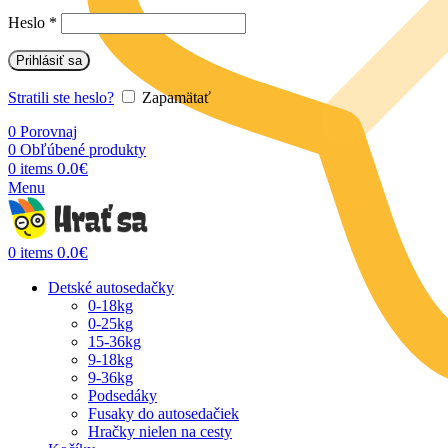
Heslo
*
Prihlásiť sa
Stratili ste heslo?
Zapamätať
0
Porovnaj
0
Obľúbené produkty
0.0
€
0
items
Menu
0.0
€
0
items
Detské autosedačky
0-18kg
0-25kg
15-36kg
9-18kg
9-36kg
Podsedáky
Fusaky do autosedačiek
Hračky nielen na cesty