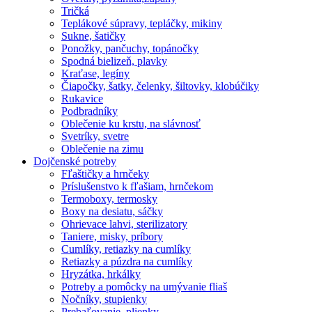
Tričká
Teplákové súpravy, tepláčky, mikiny
Sukne, šatičky
Ponožky, pančuchy, topánočky
Spodná bielizeň, plavky
Kraťase, legíny
Čiapočky, šatky, čelenky, šiltovky, klobúčiky
Rukavice
Podbradníky
Oblečenie ku krstu, na slávnosť
Svetríky, svetre
Oblečenie na zimu
Dojčenské potreby
Fľaštičky a hrnčeky
Príslušenstvo k fľašiam, hrnčekom
Termoboxy, termosky
Boxy na desiatu, sáčky
Ohrievace lahvi, sterilizatory
Taniere, misky, príbory
Cumlíky, retiazky na cumlíky
Retiazky a púzdra na cumlíky
Hryzátka, hrkálky
Potreby a pomôcky na umývanie fliaš
Nočníky, stupienky
Prebaľovanie, plienky