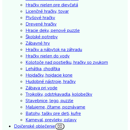
Hračky nielen pre dievčatá
Licenčné hračky, tovar
Plyšové hračky
Drevené hračky
Hracie deky, penové puzzle
Školské potreby
Zábavné hry
Hračky a nábytok na záhradu
Hračky nielen do vody
Kolotoče nad postieľku, hračky so zvukom
Lehátka, chodítka
Hojdačky, hojdacie kone
Hudobné nástroje, hračky
Zábava pri vode
Trojkolky, odstrkavadla, kolobežky
Stavebnice, lego, puzzle
Maľujeme, čítame, poznávame
Batohy, tašky pre deti, kufre
Karneval, prevleky, oslavy
Dojčenské oblečenie