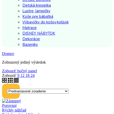
Detská kresielka
Lustre, lampičky
Koše pre bábätká
Výbavičky do košov,kolísok
Matrace
DISNEY NÁBYTOK
Dekorácie
Bazeniky
Domov
Zobrazený jediný výsledok
Zobraziť bočný panel
Zobraziť
9
12
18
24
Porovnaj
Rýchly náhľad