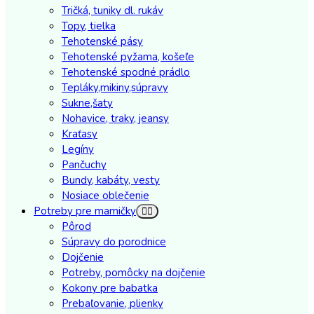
Tričká, tuniky dl. rukáv
Topy, tielka
Tehotenské pásy
Tehotenské pyžama, košeľe
Tehotenské spodné prádlo
Tepláky,mikiny,súpravy
Sukne,šaty
Nohavice, traky, jeansy
Kraťasy
Legíny
Pančuchy
Bundy, kabáty, vesty
Nosiace oblečenie
Potreby pre mamičky
Pôrod
Súpravy do porodnice
Dojčenie
Potreby, pomôcky na dojčenie
Kokony pre babatka
Prebaľovanie, plienky