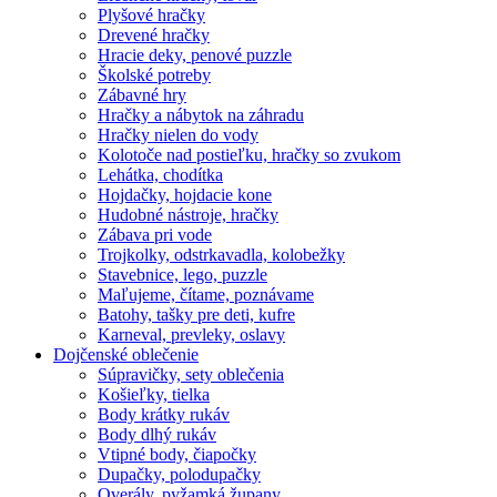
Plyšové hračky
Drevené hračky
Hracie deky, penové puzzle
Školské potreby
Zábavné hry
Hračky a nábytok na záhradu
Hračky nielen do vody
Kolotoče nad postieľku, hračky so zvukom
Lehátka, chodítka
Hojdačky, hojdacie kone
Hudobné nástroje, hračky
Zábava pri vode
Trojkolky, odstrkavadla, kolobežky
Stavebnice, lego, puzzle
Maľujeme, čítame, poznávame
Batohy, tašky pre deti, kufre
Karneval, prevleky, oslavy
Dojčenské oblečenie
Súpravičky, sety oblečenia
Košieľky, tielka
Body krátky rukáv
Body dlhý rukáv
Vtipné body, čiapočky
Dupačky, polodupačky
Overály, pyžamká,župany