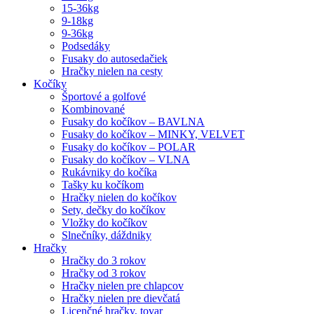
15-36kg
9-18kg
9-36kg
Podsedáky
Fusaky do autosedačiek
Hračky nielen na cesty
Kočíky
Športové a golfové
Kombinované
Fusaky do kočíkov – BAVLNA
Fusaky do kočíkov – MINKY, VELVET
Fusaky do kočíkov – POLAR
Fusaky do kočíkov – VLNA
Rukávniky do kočíka
Tašky ku kočíkom
Hračky nielen do kočíkov
Sety, dečky do kočíkov
Vložky do kočíkov
Slnečníky, dáždniky
Hračky
Hračky do 3 rokov
Hračky od 3 rokov
Hračky nielen pre chlapcov
Hračky nielen pre dievčatá
Licenčné hračky, tovar