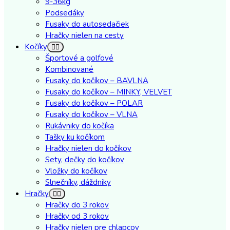
9-36kg
Podsedáky
Fusaky do autosedačiek
Hračky nielen na cesty
Kočíky
Športové a golfové
Kombinované
Fusaky do kočíkov – BAVLNA
Fusaky do kočíkov – MINKY, VELVET
Fusaky do kočíkov – POLAR
Fusaky do kočíkov – VLNA
Rukávniky do kočíka
Tašky ku kočíkom
Hračky nielen do kočíkov
Sety, dečky do kočíkov
Vložky do kočíkov
Slnečníky, dáždniky
Hračky
Hračky do 3 rokov
Hračky od 3 rokov
Hračky nielen pre chlapcov