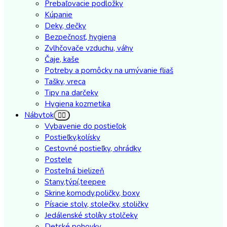
Prebaľovacie podložky
Kúpanie
Deky, dečky
Bezpečnosť, hygiena
Zvlhčovače vzduchu, váhy
Čaje, kaše
Potreby a pomôcky na umývanie fliaš
Tašky, vreca
Tipy na darčeky
Hygiena kozmetika
Nábytok
Vybavenie do postieľok
Postieľky,kolísky
Cestovné postieľky, ohrádky
Postele
Posteľná bielizeň
Stany,týpí,teepee
Skrine,komody,poličky, boxy
Písacie stoly, stolečky, stoličky
Jedálenské stolíky stolčeky
Detské pohovky