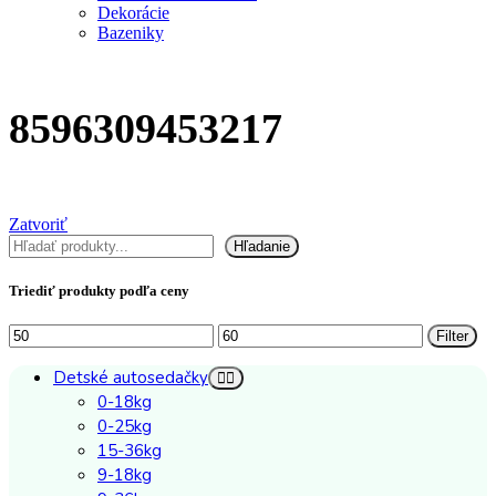
Dekorácie
Bazeniky
8596309453217
Zatvoriť
Hľadať
Hľadanie
Triediť produkty podľa ceny
Minimálna
Maximálna
Filter
cena
cena
Detské autosedačky
0-18kg
0-25kg
15-36kg
9-18kg