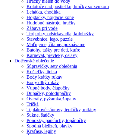
Hračky nielen do vody
Kolotoče nad postieľku, hračky so zvukom
Lehátka, chodítka
Hojdačky, hojdacie kone
Hudobné nástroje, hračky
Zábava pri vode
Trojkolky, odstrkavadla, kolobežky
Stavebnice, lego, puzzle
Maľujeme, čítame, poznávame
Batohy, tašky pre deti, kufre
Karneval, prevleky, oslavy
Dojčenské oblečenie
Súpravičky, sety oblečenia
Košieľky, tielka
Body krátky rukáv
Body dlhý rukáv
Vtipné body, čiapočky
Dupačky, polodupačky
Overály, pyžamká,župany
Tričká
Teplákové súpravy, tepláčky, mikiny
Sukne, šatičky
Ponožky, pančuchy, topánočky
Spodná bielizeň, plavky
Kraťase, legíny