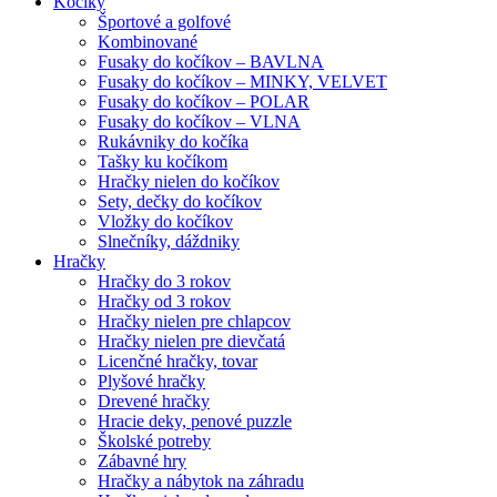
Kočíky
Športové a golfové
Kombinované
Fusaky do kočíkov – BAVLNA
Fusaky do kočíkov – MINKY, VELVET
Fusaky do kočíkov – POLAR
Fusaky do kočíkov – VLNA
Rukávniky do kočíka
Tašky ku kočíkom
Hračky nielen do kočíkov
Sety, dečky do kočíkov
Vložky do kočíkov
Slnečníky, dáždniky
Hračky
Hračky do 3 rokov
Hračky od 3 rokov
Hračky nielen pre chlapcov
Hračky nielen pre dievčatá
Licenčné hračky, tovar
Plyšové hračky
Drevené hračky
Hracie deky, penové puzzle
Školské potreby
Zábavné hry
Hračky a nábytok na záhradu