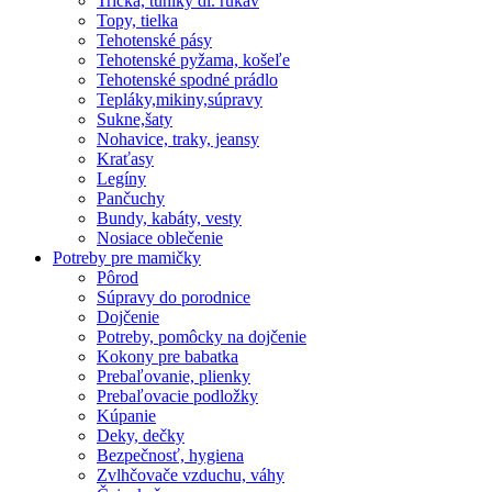
Tričká, tuniky dl. rukáv
Topy, tielka
Tehotenské pásy
Tehotenské pyžama, košeľe
Tehotenské spodné prádlo
Tepláky,mikiny,súpravy
Sukne,šaty
Nohavice, traky, jeansy
Kraťasy
Legíny
Pančuchy
Bundy, kabáty, vesty
Nosiace oblečenie
Potreby pre mamičky
Pôrod
Súpravy do porodnice
Dojčenie
Potreby, pomôcky na dojčenie
Kokony pre babatka
Prebaľovanie, plienky
Prebaľovacie podložky
Kúpanie
Deky, dečky
Bezpečnosť, hygiena
Zvlhčovače vzduchu, váhy