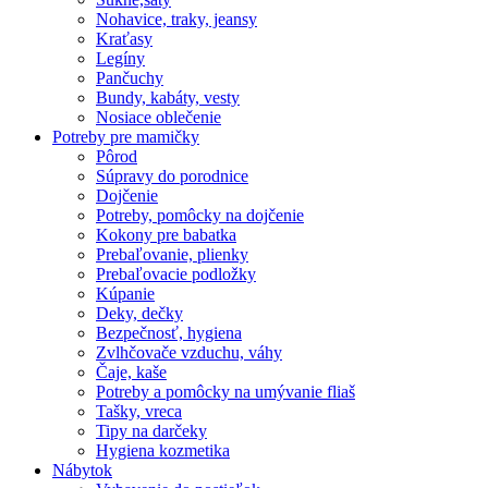
Nohavice, traky, jeansy
Kraťasy
Legíny
Pančuchy
Bundy, kabáty, vesty
Nosiace oblečenie
Potreby pre mamičky
Pôrod
Súpravy do porodnice
Dojčenie
Potreby, pomôcky na dojčenie
Kokony pre babatka
Prebaľovanie, plienky
Prebaľovacie podložky
Kúpanie
Deky, dečky
Bezpečnosť, hygiena
Zvlhčovače vzduchu, váhy
Čaje, kaše
Potreby a pomôcky na umývanie fliaš
Tašky, vreca
Tipy na darčeky
Hygiena kozmetika
Nábytok