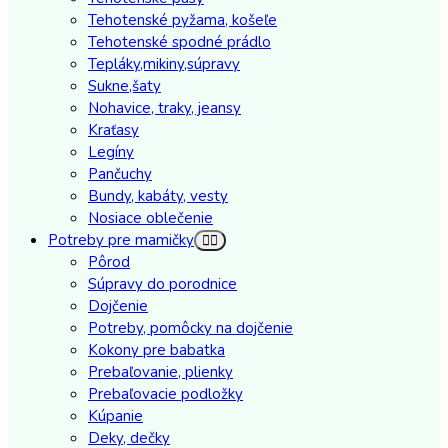
Tehotenské pyžama, košeľe
Tehotenské spodné prádlo
Tepláky,mikiny,súpravy
Sukne,šaty
Nohavice, traky, jeansy
Kraťasy
Legíny
Pančuchy
Bundy, kabáty, vesty
Nosiace oblečenie
Potreby pre mamičky
Pôrod
Súpravy do porodnice
Dojčenie
Potreby, pomôcky na dojčenie
Kokony pre babatka
Prebaľovanie, plienky
Prebaľovacie podložky
Kúpanie
Deky, dečky