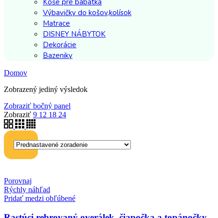
Koše pre bábätká
Výbavičky do košov,kolísok
Matrace
DISNEY NÁBYTOK
Dekorácie
Bazeniky
Domov
Zobrazený jediný výsledok
Zobraziť bočný panel
Zobraziť
9
12
18
24
Porovnaj
Rýchly náhľad
Pridať medzi obľúbené
Rastúci rebrovaný overálek, čiapočka a topánočky,