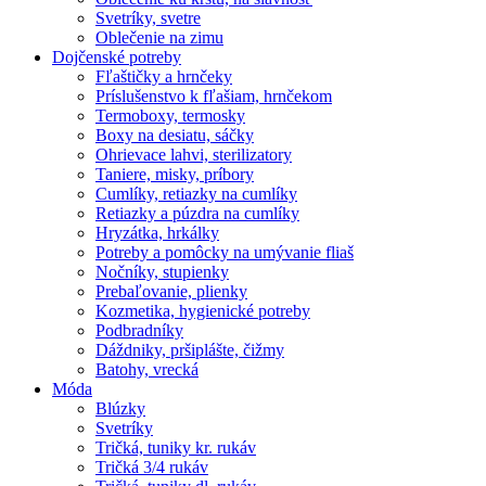
Svetríky, svetre
Oblečenie na zimu
Dojčenské potreby
Fľaštičky a hrnčeky
Príslušenstvo k fľašiam, hrnčekom
Termoboxy, termosky
Boxy na desiatu, sáčky
Ohrievace lahvi, sterilizatory
Taniere, misky, príbory
Cumlíky, retiazky na cumlíky
Retiazky a púzdra na cumlíky
Hryzátka, hrkálky
Potreby a pomôcky na umývanie fliaš
Nočníky, stupienky
Prebaľovanie, plienky
Kozmetika, hygienické potreby
Podbradníky
Dáždniky, pršiplášte, čižmy
Batohy, vrecká
Móda
Blúzky
Svetríky
Tričká, tuniky kr. rukáv
Tričká 3/4 rukáv