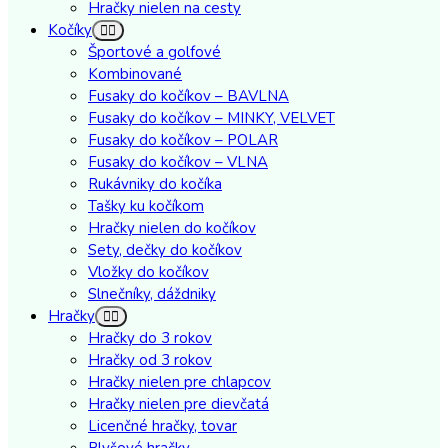
Hračky nielen na cesty
Kočíky
Športové a golfové
Kombinované
Fusaky do kočíkov – BAVLNA
Fusaky do kočíkov – MINKY, VELVET
Fusaky do kočíkov – POLAR
Fusaky do kočíkov – VLNA
Rukávniky do kočíka
Tašky ku kočíkom
Hračky nielen do kočíkov
Sety, dečky do kočíkov
Vložky do kočíkov
Slnečníky, dáždniky
Hračky
Hračky do 3 rokov
Hračky od 3 rokov
Hračky nielen pre chlapcov
Hračky nielen pre dievčatá
Licenčné hračky, tovar
Plyšové hračky