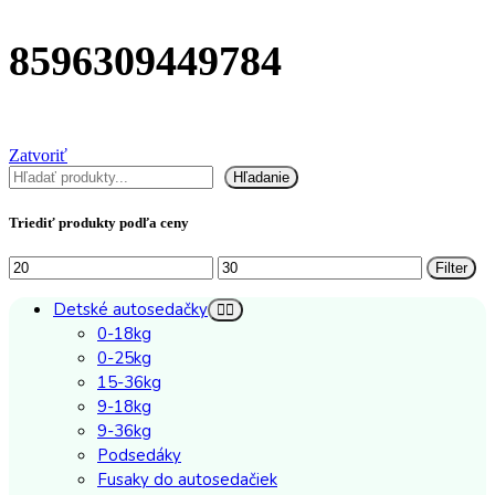
8596309449784
Zatvoriť
Hľadať
Hľadanie
Triediť produkty podľa ceny
Minimálna
Maximálna
Filter
cena
cena
Detské autosedačky
0-18kg
0-25kg
15-36kg
9-18kg
9-36kg
Podsedáky
Fusaky do autosedačiek