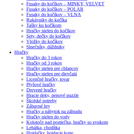
Fusaky do kočíkov – MINKY, VELVET
Fusaky do kočíkov – POLAR
Fusaky do kočíkov – VLNA
Rukávniky do kočíka
Tašky ku kočíkom
Hračky nielen do kočíkov
Sety, dečky do kočíkov
Vložky do kočíkov
Slnečníky, dáždniky
Hračky
Hračky do 3 rokov
Hračky od 3 rokov
Hračky nielen pre chlapcov
Hračky nielen pre dievčatá
Licenčné hračky, tovar
Plyšové hračky
Drevené hračky
Hracie deky, penové puzzle
Školské potreby
Zábavné hry
Hračky a nábytok na záhradu
Hračky nielen do vody
Kolotoče nad postieľku, hračky so zvukom
Lehátka, chodítka
Hojdačky, hojdacie kone