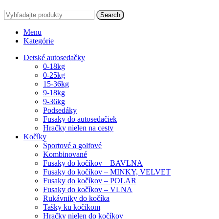
Search
Menu
Kategórie
Detské autosedačky
0-18kg
0-25kg
15-36kg
9-18kg
9-36kg
Podsedáky
Fusaky do autosedačiek
Hračky nielen na cesty
Kočíky
Športové a golfové
Kombinované
Fusaky do kočíkov – BAVLNA
Fusaky do kočíkov – MINKY, VELVET
Fusaky do kočíkov – POLAR
Fusaky do kočíkov – VLNA
Rukávniky do kočíka
Tašky ku kočíkom
Hračky nielen do kočíkov