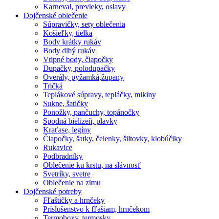
Karneval, prevleky, oslavy
Dojčenské oblečenie
Súpravičky, sety oblečenia
Košieľky, tielka
Body krátky rukáv
Body dlhý rukáv
Vtipné body, čiapočky
Dupačky, polodupačky
Overály, pyžamká,župany
Tričká
Teplákové súpravy, tepláčky, mikiny
Sukne, šatičky
Ponožky, pančuchy, topánočky
Spodná bielizeň, plavky
Kraťase, legíny
Čiapočky, šatky, čelenky, šiltovky, klobúčiky
Rukavice
Podbradníky
Oblečenie ku krstu, na slávnosť
Svetríky, svetre
Oblečenie na zimu
Dojčenské potreby
Fľaštičky a hrnčeky
Príslušenstvo k fľašiam, hrnčekom
Termoboxy, termosky