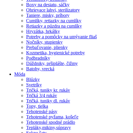
Boxy na desiatu, sáčky
Ohrievace lahvi, sterilizatory
Taniere, misky, príbory
Cumlíky, retiazky na cumlíky
Retiazky a púzdra na cumlíky
Hryzátka, hrkálky
Potreby a pomôcky na umývanie fliaš
Nočníky, stupienky
Prebaľovanie, plienky
Kozmetika, hygienické potreby
Podbradníky
Dáždniky, pršiplášte, čižmy
Batohy, vrecká
Móda
Blúzky
Svetríky
Tričká, tuniky kr. rukáv
Tričká 3/4 rukáv
Tričká, tuniky dl. rukáv
Topy, tielka
Tehotenské pásy
Tehotenské pyžama, košeľe
Tehotenské spodné prádlo
Tepláky,mikiny,súpravy
Sukne,šaty