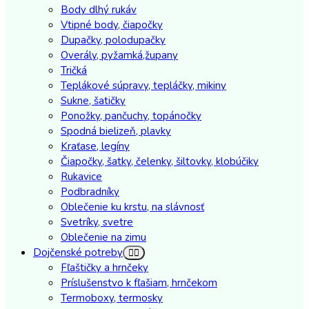
Body dlhý rukáv
Vtipné body, čiapočky
Dupačky, polodupačky
Overály, pyžamká,župany
Tričká
Teplákové súpravy, tepláčky, mikiny
Sukne, šatičky
Ponožky, pančuchy, topánočky
Spodná bielizeň, plavky
Kraťase, legíny
Čiapočky, šatky, čelenky, šiltovky, klobúčiky
Rukavice
Podbradníky
Oblečenie ku krstu, na slávnosť
Svetríky, svetre
Oblečenie na zimu
Dojčenské potreby
Fľaštičky a hrnčeky
Príslušenstvo k fľašiam, hrnčekom
Termoboxy, termosky