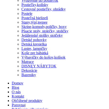
Vybavenie do postieľok
Postieľky,kolísky
Cestovné postieľky, ohrádky
Postele
Posteľná bielizeň
Stany,týpí,teepee
Skrine,komody,poličky, boxy
Písacie stoly, stolečky, stoličky
Jedálenské stolíky stolčeky
Detské pohovky
Detská kresielka
Lustre, lampičky
Koše pre bábätká
Výbavičky do košov,kolísok
Matrace
DISNEY NÁBYTOK
Dekorácie
Bazeniky
Domov
Blog
O nás
Kontakt
Obľúbené produkty
Porovnaj