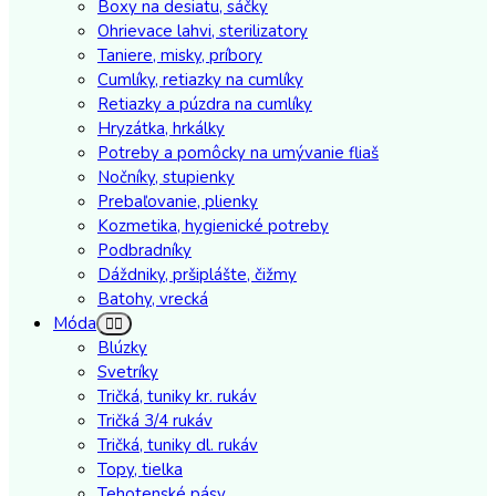
Boxy na desiatu, sáčky
Ohrievace lahvi, sterilizatory
Taniere, misky, príbory
Cumlíky, retiazky na cumlíky
Retiazky a púzdra na cumlíky
Hryzátka, hrkálky
Potreby a pomôcky na umývanie fliaš
Nočníky, stupienky
Prebaľovanie, plienky
Kozmetika, hygienické potreby
Podbradníky
Dáždniky, pršiplášte, čižmy
Batohy, vrecká
Móda
Blúzky
Svetríky
Tričká, tuniky kr. rukáv
Tričká 3/4 rukáv
Tričká, tuniky dl. rukáv
Topy, tielka
Tehotenské pásy