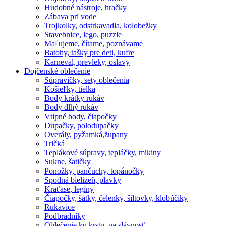
Hudobné nástroje, hračky
Zábava pri vode
Trojkolky, odstrkavadla, kolobežky
Stavebnice, lego, puzzle
Maľujeme, čítame, poznávame
Batohy, tašky pre deti, kufre
Karneval, prevleky, oslavy
Dojčenské oblečenie
Súpravičky, sety oblečenia
Košieľky, tielka
Body krátky rukáv
Body dlhý rukáv
Vtipné body, čiapočky
Dupačky, polodupačky
Overály, pyžamká,župany
Tričká
Teplákové súpravy, tepláčky, mikiny
Sukne, šatičky
Ponožky, pančuchy, topánočky
Spodná bielizeň, plavky
Kraťase, legíny
Čiapočky, šatky, čelenky, šiltovky, klobúčiky
Rukavice
Podbradníky
Oblečenie ku krstu, na slávnosť