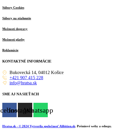
Súbory Cookies
Súbory na stiahnutie
Možnosti dopravy
Možnosti platby
Reklamácie
KONTAKTNÉ INFORMÁCIE
Bukovecká 14, 04012 Košice
+421 907 415 228
info@hratsa.sk
SME AJ NA SIEŤACH
acebook
Instagram
Whatsapp
Hratsa.sk
- © 2024 Vytvorila spoločnosť
Alibition.sk
. Prémiové weby a eshopy.