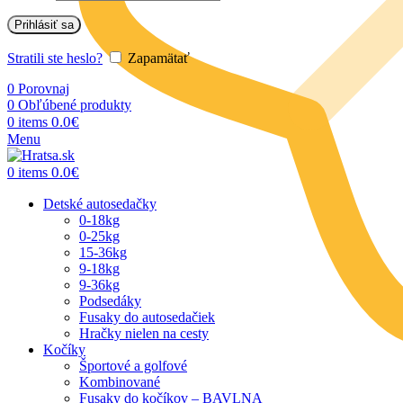
Prihlásiť sa
Stratili ste heslo?
Zapamätať
0
Porovnaj
0
Obľúbené produkty
0.0
€
0
items
Menu
0.0
€
0
items
Detské autosedačky
0-18kg
0-25kg
15-36kg
9-18kg
9-36kg
Podsedáky
Fusaky do autosedačiek
Hračky nielen na cesty
Kočíky
Športové a golfové
Kombinované
Fusaky do kočíkov – BAVLNA