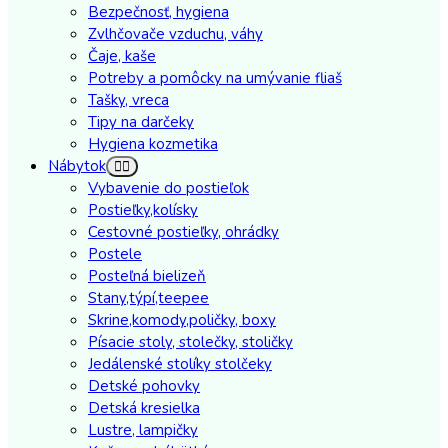
Bezpečnosť, hygiena
Zvlhčovače vzduchu, váhy
Čaje, kaše
Potreby a pomôcky na umývanie fliaš
Tašky, vreca
Tipy na darčeky
Hygiena kozmetika
Nábytok
Vybavenie do postieľok
Postieľky,kolísky
Cestovné postieľky, ohrádky
Postele
Posteľná bielizeň
Stany,týpí,teepee
Skrine,komody,poličky, boxy
Písacie stoly, stolečky, stoličky
Jedálenské stolíky stolčeky
Detské pohovky
Detská kresielka
Lustre, lampičky