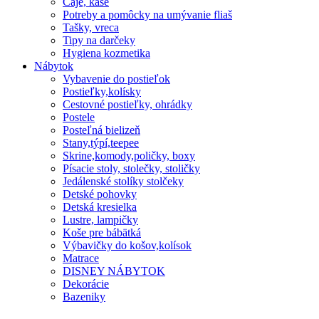
Čaje, kaše
Potreby a pomôcky na umývanie fliaš
Tašky, vreca
Tipy na darčeky
Hygiena kozmetika
Nábytok
Vybavenie do postieľok
Postieľky,kolísky
Cestovné postieľky, ohrádky
Postele
Posteľná bielizeň
Stany,týpí,teepee
Skrine,komody,poličky, boxy
Písacie stoly, stolečky, stoličky
Jedálenské stolíky stolčeky
Detské pohovky
Detská kresielka
Lustre, lampičky
Koše pre bábätká
Výbavičky do košov,kolísok
Matrace
DISNEY NÁBYTOK
Dekorácie
Bazeniky