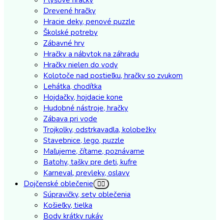
Drevené hračky
Hracie deky, penové puzzle
Školské potreby
Zábavné hry
Hračky a nábytok na záhradu
Hračky nielen do vody
Kolotoče nad postieľku, hračky so zvukom
Lehátka, chodítka
Hojdačky, hojdacie kone
Hudobné nástroje, hračky
Zábava pri vode
Trojkolky, odstrkavadla, kolobežky
Stavebnice, lego, puzzle
Maľujeme, čítame, poznávame
Batohy, tašky pre deti, kufre
Karneval, prevleky, oslavy
Dojčenské oblečenie
Súpravičky, sety oblečenia
Košieľky, tielka
Body krátky rukáv