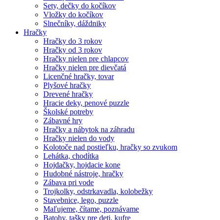
Sety, dečky do kočíkov
Vložky do kočíkov
Slnečníky, dáždniky
Hračky
Hračky do 3 rokov
Hračky od 3 rokov
Hračky nielen pre chlapcov
Hračky nielen pre dievčatá
Licenčné hračky, tovar
Plyšové hračky
Drevené hračky
Hracie deky, penové puzzle
Školské potreby
Zábavné hry
Hračky a nábytok na záhradu
Hračky nielen do vody
Kolotoče nad postieľku, hračky so zvukom
Lehátka, chodítka
Hojdačky, hojdacie kone
Hudobné nástroje, hračky
Zábava pri vode
Trojkolky, odstrkavadla, kolobežky
Stavebnice, lego, puzzle
Maľujeme, čítame, poznávame
Batohy, tašky pre deti, kufre