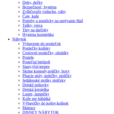
Deky, dečky
Bezpečnosť, hygiena
Zvlhčovače vzduchu, váhy
Čaje, kaše
Potreby a pomôcky na umývanie fliaš
Tašky, vreca
Tipy na darčeky
Hygiena kozmetika
Nábytok
Vybavenie do postieľok
Postieľky,kolísky
Cestovné postieľky, ohrádky
Postele
Posteľná bielizeň
Stany,týpí,teepee
Skrine,komody,poličky, boxy
Písacie stoly, stolečky, stoličky
Jedálenské stolíky stolčeky
Detské pohovky
Detská kresielka
Lustre, lampičky
Koše pre bábätká
Výbavičky do košov,kolísok
Matrace
DISNEY NÁBYTOK