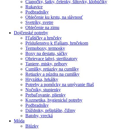
Čiapočky, šatky, čelenky, šiltovky, klobúčiky
Rukavice
Podbradníky
Oblečenie ku krstu, na slávnosť
Svetríky, svetre
Oblečenie na zimu
Dojčenské potreby
Fľaštičky a hrnčeky
Príslušenstvo k fľašiam, hrnčekom
Termoboxy, termosky
Boxy na desiatu, sáčky
Ohrievace lahvi, sterilizatory
Taniere, misky, príbory
Cumlíky, retiazky na cumlíky
Retiazky a púzdra na cumlíky
Hryzátka, hrkálky
Potreby a pomôcky na umývanie fliaš
Nočníky, stupienky
Prebaľovanie, plienky
Kozmetika, hygienické potreby
Podbradníky
Dáždniky, pršiplášte, čižmy
Batohy, vrecká
Móda
Blúzky