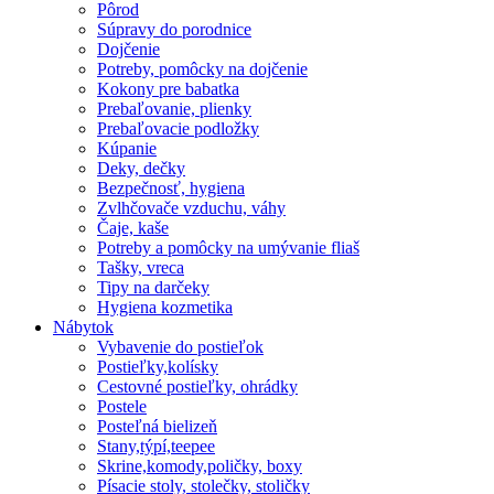
Pôrod
Súpravy do porodnice
Dojčenie
Potreby, pomôcky na dojčenie
Kokony pre babatka
Prebaľovanie, plienky
Prebaľovacie podložky
Kúpanie
Deky, dečky
Bezpečnosť, hygiena
Zvlhčovače vzduchu, váhy
Čaje, kaše
Potreby a pomôcky na umývanie fliaš
Tašky, vreca
Tipy na darčeky
Hygiena kozmetika
Nábytok
Vybavenie do postieľok
Postieľky,kolísky
Cestovné postieľky, ohrádky
Postele
Posteľná bielizeň
Stany,týpí,teepee
Skrine,komody,poličky, boxy
Písacie stoly, stolečky, stoličky