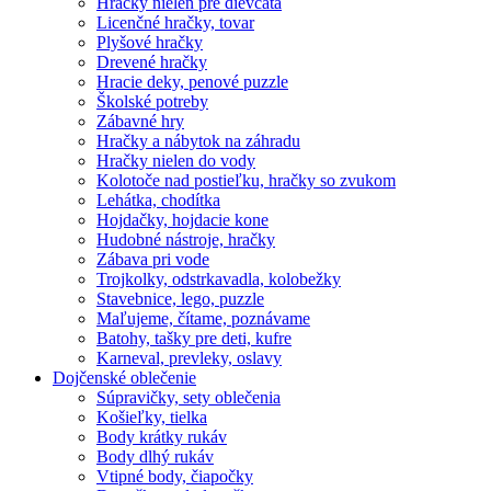
Hračky nielen pre dievčatá
Licenčné hračky, tovar
Plyšové hračky
Drevené hračky
Hracie deky, penové puzzle
Školské potreby
Zábavné hry
Hračky a nábytok na záhradu
Hračky nielen do vody
Kolotoče nad postieľku, hračky so zvukom
Lehátka, chodítka
Hojdačky, hojdacie kone
Hudobné nástroje, hračky
Zábava pri vode
Trojkolky, odstrkavadla, kolobežky
Stavebnice, lego, puzzle
Maľujeme, čítame, poznávame
Batohy, tašky pre deti, kufre
Karneval, prevleky, oslavy
Dojčenské oblečenie
Súpravičky, sety oblečenia
Košieľky, tielka
Body krátky rukáv
Body dlhý rukáv
Vtipné body, čiapočky