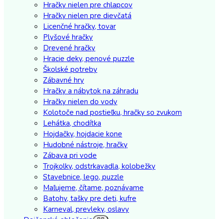
Hračky nielen pre chlapcov
Hračky nielen pre dievčatá
Licenčné hračky, tovar
Plyšové hračky
Drevené hračky
Hracie deky, penové puzzle
Školské potreby
Zábavné hry
Hračky a nábytok na záhradu
Hračky nielen do vody
Kolotoče nad postieľku, hračky so zvukom
Lehátka, chodítka
Hojdačky, hojdacie kone
Hudobné nástroje, hračky
Zábava pri vode
Trojkolky, odstrkavadla, kolobežky
Stavebnice, lego, puzzle
Maľujeme, čítame, poznávame
Batohy, tašky pre deti, kufre
Karneval, prevleky, oslavy