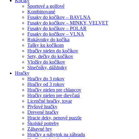
Kočíky
Športové a golfové
Kombinované
Fusaky do kočíkov – BAVLNA
Fusaky do kočíkov – MINKY, VELVET
Fusaky do kočíkov – POLAR
Fusaky do kočíkov – VLNA
Rukávniky do kočíka
Tašky ku kočíkom
Hračky nielen do kočíkov
Sety, dečky do kočíkov
Vložky do kočíkov
Slnečníky, dáždniky
Hračky
Hračky do 3 rokov
Hračky od 3 rokov
Hračky nielen pre chlapcov
Hračky nielen pre dievčatá
Licenčné hračky, tovar
Plyšové hračky
Drevené hračky
Hracie deky, penové puzzle
Školské potreby
Zábavné hry
Hračky a nábytok na záhradu