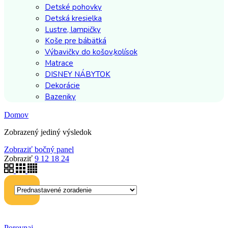
Detské pohovky
Detská kresielka
Lustre, lampičky
Koše pre bábätká
Výbavičky do košov,kolísok
Matrace
DISNEY NÁBYTOK
Dekorácie
Bazeniky
Domov
Zobrazený jediný výsledok
Zobraziť bočný panel
Zobraziť
9
12
18
24
Porovnaj