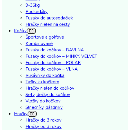
9-36kg
Podsedáky
Fusaky do autosedačiek
Hračky nielen na cesty
Kočíky
Športové a golfové
Kombinované
Fusaky do kočíkov – BAVLNA
Fusaky do kočíkov – MINKY, VELVET
Fusaky do kočíkov – POLAR
Fusaky do kočíkov – VLNA
Rukávniky do kočíka
Tašky ku kočíkom
Hračky nielen do kočíkov
Sety, dečky do kočíkov
Vložky do kočíkov
Slnečníky, dáždniky
Hračky
Hračky do 3 rokov
Hračky od 3 rokov