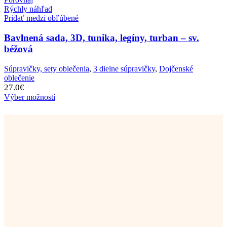
Rýchly náhľad
Pridať medzi obľúbené
Bavlnená sada, 3D, tunika, legíny, turban – sv.
béžová
Súpravičky, sety oblečenia
,
3 dielne súpravičky
,
Dojčenské
oblečenie
27.0
€
Výber možností