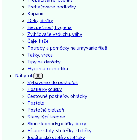
Prebaľovanie, plienky
Prebaľovacie podložky
Kúpanie
Deky, dečky
Bezpečnosť, hygiena
Zvlhčovače vzduchu, váhy
Čaje, kaše
Potreby a pomôcky na umývanie fliaš
Tašky, vreca
Tipy na darčeky
Hygiena kozmetika
Nábytok
Vybavenie do postieľok
Postieľky,kolísky
Cestovné postieľky, ohrádky
Postele
Posteľná bielizeň
Stany,týpí,teepee
Skrine,komody,poličky, boxy
Písacie stoly, stolečky, stoličky
Jedálenské stolíky stolčeky