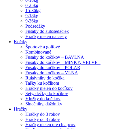
0-18kg
0-25kg
15-36kg
9-18kg
9-36kg
Podsedáky
Fusaky do autosedačiek
Hračky nielen na cesty
Kočíky
Športové a golfové
Kombinované
Fusaky do kočíkov – BAVLNA
Fusaky do kočíkov – MINKY, VELVET
Fusaky do kočíkov – POLAR
Fusaky do kočíkov – VLNA
Rukávniky do kočíka
Tašky ku kočíkom
Hračky nielen do kočíkov
Sety, dečky do kočíkov
Vložky do kočíkov
Slnečníky, dáždniky
Hračky
Hračky do 3 rokov
Hračky od 3 rokov
Hračky nielen pre chlapcov