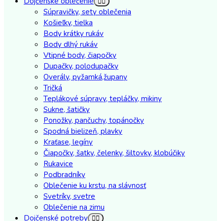
Dojčenské oblečenie
Súpravičky, sety oblečenia
Košieľky, tielka
Body krátky rukáv
Body dlhý rukáv
Vtipné body, čiapočky
Dupačky, polodupačky
Overály, pyžamká,župany
Tričká
Teplákové súpravy, tepláčky, mikiny
Sukne, šatičky
Ponožky, pančuchy, topánočky
Spodná bielizeň, plavky
Kraťase, legíny
Čiapočky, šatky, čelenky, šiltovky, klobúčiky
Rukavice
Podbradníky
Oblečenie ku krstu, na slávnosť
Svetríky, svetre
Oblečenie na zimu
Dojčenské potreby