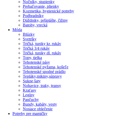
Nočníky, stupienky
Prebaľovanie, plienky
Kozmetika, hygienické potreby
Podbradníky
Dáždniky, pršiplášte, čižmy
Batohy, vrecká
Móda
Blúzky
Svetríky
Tričká, tuniky kr. rukáv
Tričká 3/4 rukáv
Tričká, tuniky dl. rukáv
Topy, tielka
Tehotenské pásy
Tehotenské pyžama, košeľe
Tehotenské spodné prádlo
Tepláky,mikiny,súpravy
Sukne,šaty
Nohavice, traky, jeansy
Kraťasy
Legíny
Pančuchy
Bundy, kabáty, vesty
Nosiace oblečenie
Potreby pre mamičky