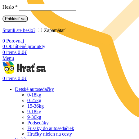
Heslo
*
Prihlásiť sa
Stratili ste heslo?
Zapamätať
0
Porovnaj
0
Obľúbené produkty
0.0
€
0
items
Menu
0.0
€
0
items
Detské autosedačky
0-18kg
0-25kg
15-36kg
9-18kg
9-36kg
Podsedáky
Fusaky do autosedačiek
Hračky nielen na cesty