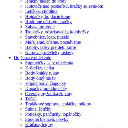
Hračky nielen do vody
Kolotoče nad postieľku, hračky so zvukom
Lehátka, chodítka
Hojdačky, hojdacie kone
Hudobné nástroje, hračky
Zábava pri vode
Trojkolky, odstrkavadla, kolobežky
Stavebnice, lego, puzzle
Maľujeme, čítame, poznávame
Batohy, tašky pre deti, kufre
Karneval, prevleky, oslavy
Dojčenské oblečenie
Súpravičky, sety oblečenia
Košieľky, tielka
Body krátky rukáv
Body dlhý rukáv
Vtipné body, čiapočky
Dupačky, polodupačky
Overály, pyžamká,župany
Tričká
Teplákové súpravy, tepláčky, mikiny
Sukne, šatičky
Ponožky, pančuchy, topánočky
Spodná bielizeň, plavky
Kraťase, legíny