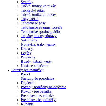
Svetríky
Tričká, tuniky kr. rukáv
Tričká 3/4 rukáv
Tričká, tuniky dl. rukáv
Topy, tielka
Tehotenské pásy
Tehotenské pyžama, košeľe
Tehotenské spodné prádlo
Tepláky,mikiny,súpravy
Sukne,šaty
Nohavice, traky, jeansy
Kraťasy
Legíny
Pančuchy
Bundy, kabáty, vesty
Nosiace oblečenie
Potreby pre mamičky
Pôrod
Súpravy do porodnice
Dojčenie
Potreby, pomôcky na dojčenie
Kokony pre babatka
Prebaľovanie, plienky
Prebaľovacie podložky
Kúpanie