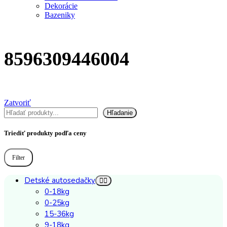
Dekorácie
Bazeniky
8596309446004
Zatvoriť
Hľadať
Hľadanie
Triediť produkty podľa ceny
Filter
Minimálna
Maximálna
cena
cena
Detské autosedačky
0-18kg
0-25kg
15-36kg
9-18kg