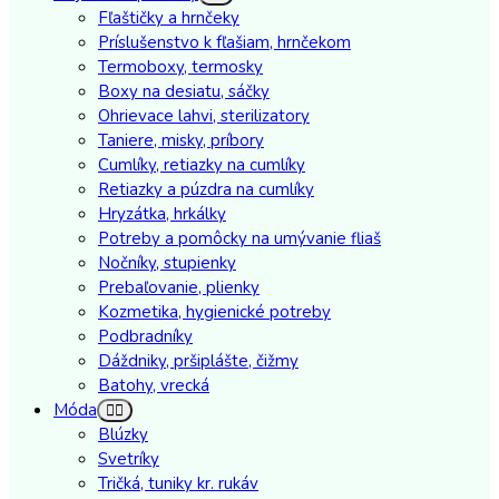
Fľaštičky a hrnčeky
Príslušenstvo k fľašiam, hrnčekom
Termoboxy, termosky
Boxy na desiatu, sáčky
Ohrievace lahvi, sterilizatory
Taniere, misky, príbory
Cumlíky, retiazky na cumlíky
Retiazky a púzdra na cumlíky
Hryzátka, hrkálky
Potreby a pomôcky na umývanie fliaš
Nočníky, stupienky
Prebaľovanie, plienky
Kozmetika, hygienické potreby
Podbradníky
Dáždniky, pršiplášte, čižmy
Batohy, vrecká
Móda
Blúzky
Svetríky
Tričká, tuniky kr. rukáv