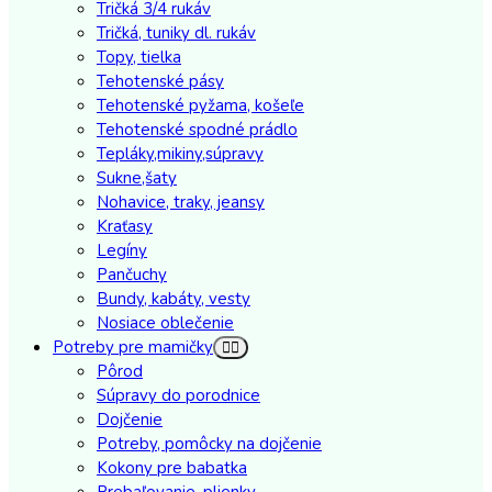
Tričká 3/4 rukáv
Tričká, tuniky dl. rukáv
Topy, tielka
Tehotenské pásy
Tehotenské pyžama, košeľe
Tehotenské spodné prádlo
Tepláky,mikiny,súpravy
Sukne,šaty
Nohavice, traky, jeansy
Kraťasy
Legíny
Pančuchy
Bundy, kabáty, vesty
Nosiace oblečenie
Potreby pre mamičky
Pôrod
Súpravy do porodnice
Dojčenie
Potreby, pomôcky na dojčenie
Kokony pre babatka