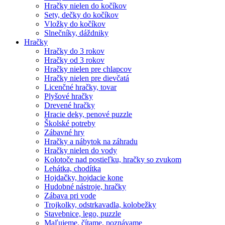
Hračky nielen do kočíkov
Sety, dečky do kočíkov
Vložky do kočíkov
Slnečníky, dáždniky
Hračky
Hračky do 3 rokov
Hračky od 3 rokov
Hračky nielen pre chlapcov
Hračky nielen pre dievčatá
Licenčné hračky, tovar
Plyšové hračky
Drevené hračky
Hracie deky, penové puzzle
Školské potreby
Zábavné hry
Hračky a nábytok na záhradu
Hračky nielen do vody
Kolotoče nad postieľku, hračky so zvukom
Lehátka, chodítka
Hojdačky, hojdacie kone
Hudobné nástroje, hračky
Zábava pri vode
Trojkolky, odstrkavadla, kolobežky
Stavebnice, lego, puzzle
Maľujeme, čítame, poznávame