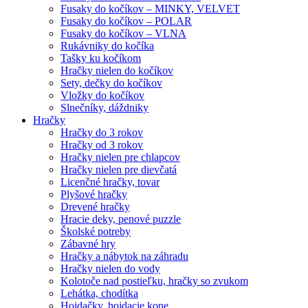
Fusaky do kočíkov – MINKY, VELVET
Fusaky do kočíkov – POLAR
Fusaky do kočíkov – VLNA
Rukávniky do kočíka
Tašky ku kočíkom
Hračky nielen do kočíkov
Sety, dečky do kočíkov
Vložky do kočíkov
Slnečníky, dáždniky
Hračky
Hračky do 3 rokov
Hračky od 3 rokov
Hračky nielen pre chlapcov
Hračky nielen pre dievčatá
Licenčné hračky, tovar
Plyšové hračky
Drevené hračky
Hracie deky, penové puzzle
Školské potreby
Zábavné hry
Hračky a nábytok na záhradu
Hračky nielen do vody
Kolotoče nad postieľku, hračky so zvukom
Lehátka, chodítka
Hojdačky, hojdacie kone