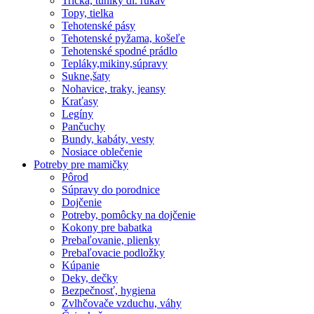
Tričká, tuniky dl. rukáv
Topy, tielka
Tehotenské pásy
Tehotenské pyžama, košeľe
Tehotenské spodné prádlo
Tepláky,mikiny,súpravy
Sukne,šaty
Nohavice, traky, jeansy
Kraťasy
Legíny
Pančuchy
Bundy, kabáty, vesty
Nosiace oblečenie
Potreby pre mamičky
Pôrod
Súpravy do porodnice
Dojčenie
Potreby, pomôcky na dojčenie
Kokony pre babatka
Prebaľovanie, plienky
Prebaľovacie podložky
Kúpanie
Deky, dečky
Bezpečnosť, hygiena
Zvlhčovače vzduchu, váhy