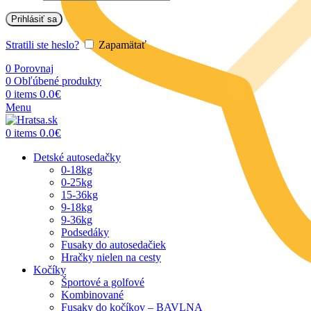
Prihlásiť sa
Stratili ste heslo?
Zapamätať
0
Porovnaj
0
Obľúbené produkty
0.0
€
0
items
Menu
0.0
€
0
items
Detské autosedačky
0-18kg
0-25kg
15-36kg
9-18kg
9-36kg
Podsedáky
Fusaky do autosedačiek
Hračky nielen na cesty
Kočíky
Športové a golfové
Kombinované
Fusaky do kočíkov – BAVLNA