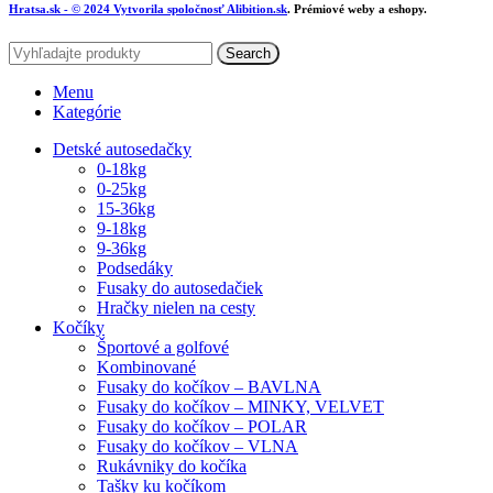
Hratsa.sk
- © 2024 Vytvorila spoločnosť
Alibition.sk
. Prémiové weby a eshopy.
Search
Menu
Kategórie
Detské autosedačky
0-18kg
0-25kg
15-36kg
9-18kg
9-36kg
Podsedáky
Fusaky do autosedačiek
Hračky nielen na cesty
Kočíky
Športové a golfové
Kombinované
Fusaky do kočíkov – BAVLNA
Fusaky do kočíkov – MINKY, VELVET
Fusaky do kočíkov – POLAR
Fusaky do kočíkov – VLNA
Rukávniky do kočíka
Tašky ku kočíkom