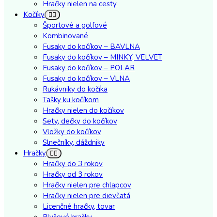
Hračky nielen na cesty
Kočíky
Športové a golfové
Kombinované
Fusaky do kočíkov – BAVLNA
Fusaky do kočíkov – MINKY, VELVET
Fusaky do kočíkov – POLAR
Fusaky do kočíkov – VLNA
Rukávniky do kočíka
Tašky ku kočíkom
Hračky nielen do kočíkov
Sety, dečky do kočíkov
Vložky do kočíkov
Slnečníky, dáždniky
Hračky
Hračky do 3 rokov
Hračky od 3 rokov
Hračky nielen pre chlapcov
Hračky nielen pre dievčatá
Licenčné hračky, tovar
Plyšové hračky