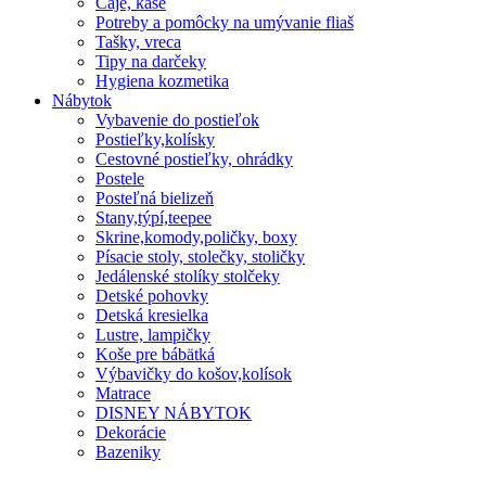
Čaje, kaše
Potreby a pomôcky na umývanie fliaš
Tašky, vreca
Tipy na darčeky
Hygiena kozmetika
Nábytok
Vybavenie do postieľok
Postieľky,kolísky
Cestovné postieľky, ohrádky
Postele
Posteľná bielizeň
Stany,týpí,teepee
Skrine,komody,poličky, boxy
Písacie stoly, stolečky, stoličky
Jedálenské stolíky stolčeky
Detské pohovky
Detská kresielka
Lustre, lampičky
Koše pre bábätká
Výbavičky do košov,kolísok
Matrace
DISNEY NÁBYTOK
Dekorácie
Bazeniky