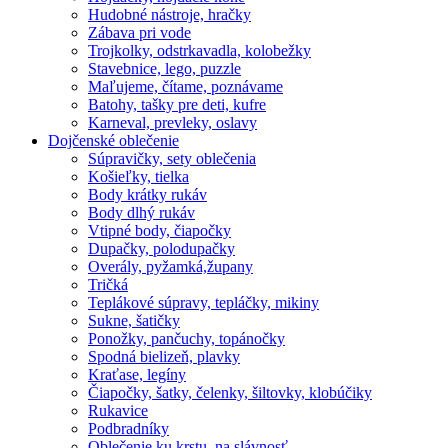
Hudobné nástroje, hračky
Zábava pri vode
Trojkolky, odstrkavadla, kolobežky
Stavebnice, lego, puzzle
Maľujeme, čítame, poznávame
Batohy, tašky pre deti, kufre
Karneval, prevleky, oslavy
Dojčenské oblečenie
Súpravičky, sety oblečenia
Košieľky, tielka
Body krátky rukáv
Body dlhý rukáv
Vtipné body, čiapočky
Dupačky, polodupačky
Overály, pyžamká,župany
Tričká
Teplákové súpravy, tepláčky, mikiny
Sukne, šatičky
Ponožky, pančuchy, topánočky
Spodná bielizeň, plavky
Kraťase, legíny
Čiapočky, šatky, čelenky, šiltovky, klobúčiky
Rukavice
Podbradníky
Oblečenie ku krstu, na slávnosť