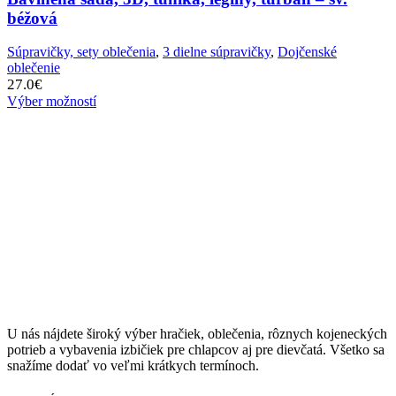
béžová
Súpravičky, sety oblečenia
,
3 dielne súpravičky
,
Dojčenské
oblečenie
27.0
€
Výber možností
U nás nájdete široký výber hračiek, oblečenia, rôznych kojeneckých
potrieb a vybavenia izbičiek pre chlapcov aj pre dievčatá. Všetko sa
snažíme dodať vo veľmi krátkych termínoch.