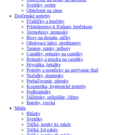
Svetríky, svetre
Oblečenie na zimu
Dojčenské potreby
Fľaštičky a hrnčeky
Príslušenstvo k fľašiam, hrnčekom
Termoboxy, termosky
Boxy na desiatu, sáčky
Ohrievace lahvi, sterilizatory
Taniere, misky, príbory
Cumlíky, retiazky na cumlíky
Retiazky a púzdra na cumlíky
Hryzátka, hrkálky
Potreby a pomôcky na umývanie fliaš
Nočníky, stupienky
Prebaľovanie, plienky
Kozmetika, hygienické potreby
Podbradníky
Dáždniky, pršiplášte, čižmy
Batohy, vrecká
Móda
Blúzky
Svetríky
Tričká, tuniky kr. rukáv
Tričká 3/4 rukáv