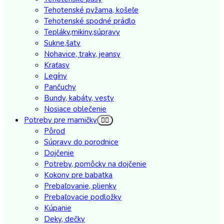
Tehotenské pyžama, košeľe
Tehotenské spodné prádlo
Tepláky,mikiny,súpravy
Sukne,šaty
Nohavice, traky, jeansy
Kraťasy
Legíny
Pančuchy
Bundy, kabáty, vesty
Nosiace oblečenie
Potreby pre mamičky
Pôrod
Súpravy do porodnice
Dojčenie
Potreby, pomôcky na dojčenie
Kokony pre babatka
Prebaľovanie, plienky
Prebaľovacie podložky
Kúpanie
Deky, dečky