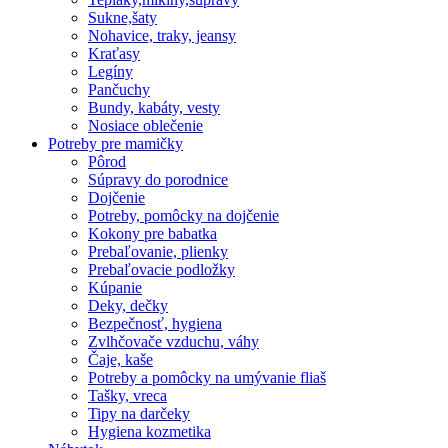
Sukne,šaty
Nohavice, traky, jeansy
Kraťasy
Legíny
Pančuchy
Bundy, kabáty, vesty
Nosiace oblečenie
Potreby pre mamičky
Pôrod
Súpravy do porodnice
Dojčenie
Potreby, pomôcky na dojčenie
Kokony pre babatka
Prebaľovanie, plienky
Prebaľovacie podložky
Kúpanie
Deky, dečky
Bezpečnosť, hygiena
Zvlhčovače vzduchu, váhy
Čaje, kaše
Potreby a pomôcky na umývanie fliaš
Tašky, vreca
Tipy na darčeky
Hygiena kozmetika