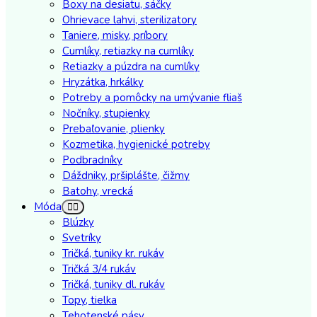
Boxy na desiatu, sáčky
Ohrievace lahvi, sterilizatory
Taniere, misky, príbory
Cumlíky, retiazky na cumlíky
Retiazky a púzdra na cumlíky
Hryzátka, hrkálky
Potreby a pomôcky na umývanie fliaš
Nočníky, stupienky
Prebaľovanie, plienky
Kozmetika, hygienické potreby
Podbradníky
Dáždniky, pršiplášte, čižmy
Batohy, vrecká
Móda
Blúzky
Svetríky
Tričká, tuniky kr. rukáv
Tričká 3/4 rukáv
Tričká, tuniky dl. rukáv
Topy, tielka
Tehotenské pásy