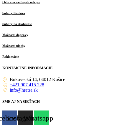
Ochrana osobných údajov
Súbory Cookies
Súbory na stiahnutie
Možnosti dopravy
Možnosti platby
Reklamácie
KONTAKTNÉ INFORMÁCIE
Bukovecká 14, 04012 Košice
+421 907 415 228
info@hratsa.sk
SME AJ NA SIEŤACH
cebook
Instagram
Whatsapp