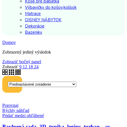
Koše pre bábätká
Výbavičky do košov,kolísok
Matrace
DISNEY NÁBYTOK
Dekorácie
Bazeniky
Domov
Zobrazený jediný výsledok
Zobraziť bočný panel
Zobraziť
9
12
18
24
Porovnaj
Rýchly náhľad
Pridať medzi obľúbené
Bavlnená sada, 3D, tunika, legíny, turban – sv.