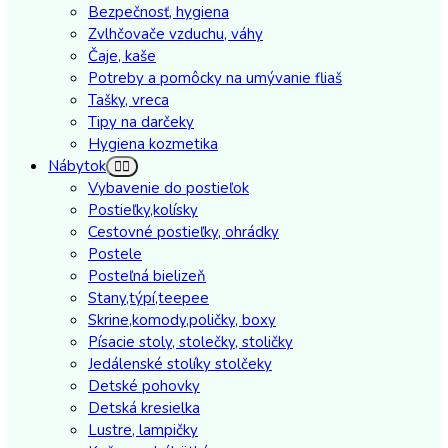
Bezpečnosť, hygiena
Zvlhčovače vzduchu, váhy
Čaje, kaše
Potreby a pomôcky na umývanie fliaš
Tašky, vreca
Tipy na darčeky
Hygiena kozmetika
Nábytok
Vybavenie do postieľok
Postieľky,kolísky
Cestovné postieľky, ohrádky
Postele
Posteľná bielizeň
Stany,týpí,teepee
Skrine,komody,poličky, boxy
Písacie stoly, stolečky, stoličky
Jedálenské stolíky stolčeky
Detské pohovky
Detská kresielka
Lustre, lampičky