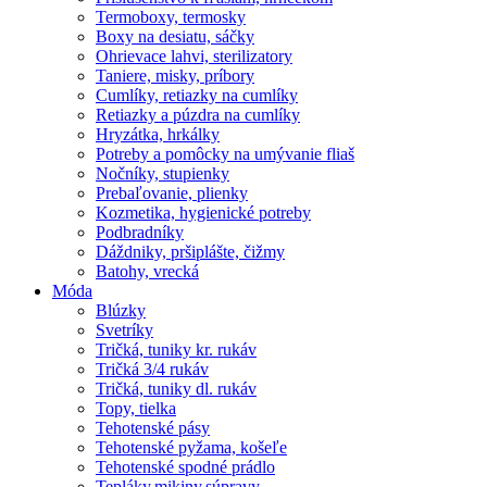
Termoboxy, termosky
Boxy na desiatu, sáčky
Ohrievace lahvi, sterilizatory
Taniere, misky, príbory
Cumlíky, retiazky na cumlíky
Retiazky a púzdra na cumlíky
Hryzátka, hrkálky
Potreby a pomôcky na umývanie fliaš
Nočníky, stupienky
Prebaľovanie, plienky
Kozmetika, hygienické potreby
Podbradníky
Dáždniky, pršiplášte, čižmy
Batohy, vrecká
Móda
Blúzky
Svetríky
Tričká, tuniky kr. rukáv
Tričká 3/4 rukáv
Tričká, tuniky dl. rukáv
Topy, tielka
Tehotenské pásy
Tehotenské pyžama, košeľe
Tehotenské spodné prádlo
Tepláky,mikiny,súpravy