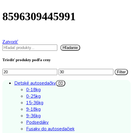
8596309445991
Zatvoriť
Hľadať
Hľadanie
Triediť produkty podľa ceny
Minimálna
Maximálna
Filter
cena
cena
Detské autosedačky
0-18kg
0-25kg
15-36kg
9-18kg
9-36kg
Podsedáky
Fusaky do autosedačiek