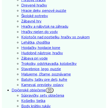
Drevené hračky
Hracie deky, penové puzzle
Školské potreby
Zábavné hry
Hračky a nábytok na záhradu
Hračky nielen do vody
Kolotoče nad postieľku, hračky so zvukom
Lehátka, chodítka
Hojdačky, hojdacie kone
Hudobné nástroje, hračky
Zábava pri vode
Trojkolky, odstrkavadla, kolobežky
Stavebnice, lego, puzzle
Maľujeme, čítame, poznávame
Batohy, tašky pre deti, kufre
Karneval, prevleky, oslavy
Dojčenské oblečenie
Súpravičky, sety oblečenia
Košieľky, tielka
Body krátky rukáv