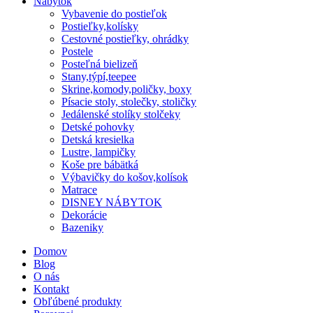
Nábytok
Vybavenie do postieľok
Postieľky,kolísky
Cestovné postieľky, ohrádky
Postele
Posteľná bielizeň
Stany,týpí,teepee
Skrine,komody,poličky, boxy
Písacie stoly, stolečky, stoličky
Jedálenské stolíky stolčeky
Detské pohovky
Detská kresielka
Lustre, lampičky
Koše pre bábätká
Výbavičky do košov,kolísok
Matrace
DISNEY NÁBYTOK
Dekorácie
Bazeniky
Domov
Blog
O nás
Kontakt
Obľúbené produkty