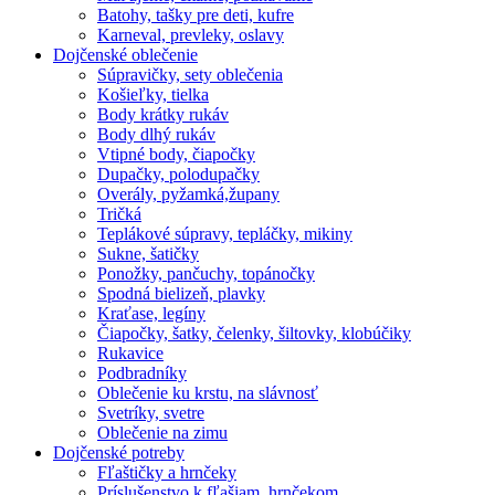
Batohy, tašky pre deti, kufre
Karneval, prevleky, oslavy
Dojčenské oblečenie
Súpravičky, sety oblečenia
Košieľky, tielka
Body krátky rukáv
Body dlhý rukáv
Vtipné body, čiapočky
Dupačky, polodupačky
Overály, pyžamká,župany
Tričká
Teplákové súpravy, tepláčky, mikiny
Sukne, šatičky
Ponožky, pančuchy, topánočky
Spodná bielizeň, plavky
Kraťase, legíny
Čiapočky, šatky, čelenky, šiltovky, klobúčiky
Rukavice
Podbradníky
Oblečenie ku krstu, na slávnosť
Svetríky, svetre
Oblečenie na zimu
Dojčenské potreby
Fľaštičky a hrnčeky
Príslušenstvo k fľašiam, hrnčekom