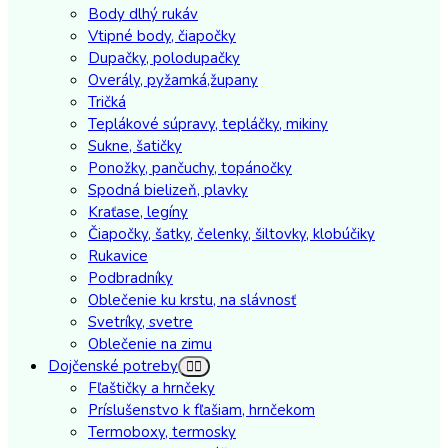
Body dlhý rukáv
Vtipné body, čiapočky
Dupačky, polodupačky
Overály, pyžamká,župany
Tričká
Teplákové súpravy, tepláčky, mikiny
Sukne, šatičky
Ponožky, pančuchy, topánočky
Spodná bielizeň, plavky
Kraťase, legíny
Čiapočky, šatky, čelenky, šiltovky, klobúčiky
Rukavice
Podbradníky
Oblečenie ku krstu, na slávnosť
Svetríky, svetre
Oblečenie na zimu
Dojčenské potreby
Fľaštičky a hrnčeky
Príslušenstvo k fľašiam, hrnčekom
Termoboxy, termosky