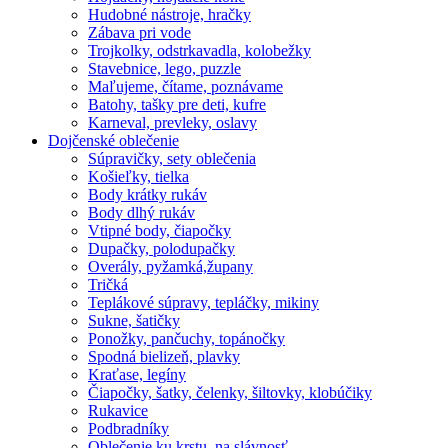
Hudobné nástroje, hračky
Zábava pri vode
Trojkolky, odstrkavadla, kolobežky
Stavebnice, lego, puzzle
Maľujeme, čítame, poznávame
Batohy, tašky pre deti, kufre
Karneval, prevleky, oslavy
Dojčenské oblečenie
Súpravičky, sety oblečenia
Košieľky, tielka
Body krátky rukáv
Body dlhý rukáv
Vtipné body, čiapočky
Dupačky, polodupačky
Overály, pyžamká,župany
Tričká
Teplákové súpravy, tepláčky, mikiny
Sukne, šatičky
Ponožky, pančuchy, topánočky
Spodná bielizeň, plavky
Kraťase, legíny
Čiapočky, šatky, čelenky, šiltovky, klobúčiky
Rukavice
Podbradníky
Oblečenie ku krstu, na slávnosť