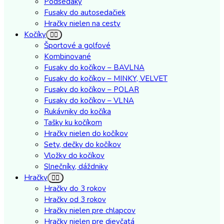
Podsedáky
Fusaky do autosedačiek
Hračky nielen na cesty
Kočíky
Športové a golfové
Kombinované
Fusaky do kočíkov – BAVLNA
Fusaky do kočíkov – MINKY, VELVET
Fusaky do kočíkov – POLAR
Fusaky do kočíkov – VLNA
Rukávniky do kočíka
Tašky ku kočíkom
Hračky nielen do kočíkov
Sety, dečky do kočíkov
Vložky do kočíkov
Slnečníky, dáždniky
Hračky
Hračky do 3 rokov
Hračky od 3 rokov
Hračky nielen pre chlapcov
Hračky nielen pre dievčatá