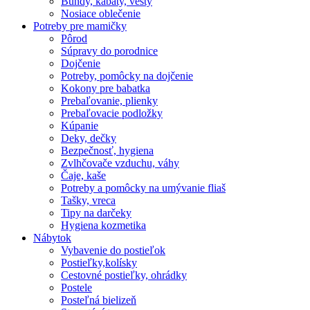
Bundy, kabáty, vesty
Nosiace oblečenie
Potreby pre mamičky
Pôrod
Súpravy do porodnice
Dojčenie
Potreby, pomôcky na dojčenie
Kokony pre babatka
Prebaľovanie, plienky
Prebaľovacie podložky
Kúpanie
Deky, dečky
Bezpečnosť, hygiena
Zvlhčovače vzduchu, váhy
Čaje, kaše
Potreby a pomôcky na umývanie fliaš
Tašky, vreca
Tipy na darčeky
Hygiena kozmetika
Nábytok
Vybavenie do postieľok
Postieľky,kolísky
Cestovné postieľky, ohrádky
Postele
Posteľná bielizeň