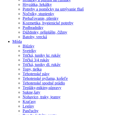
Hryzátka, hrkálky
Potreby a pomôcky na umývanie fliaš
Nočníky, stupienky
Prebaľovanie, plienky
Kozmetika, hygienické potreby
Podbradníky
Dáždniky, pršiplášte, čižmy
Batohy, vrecká
Móda
Blúzky
Svetríky
Tričká, tuniky kr. rukáv
Tričká 3/4 rukáv
Tričká, tuniky dl. rukáv
Topy, tielka
Tehotenské pásy
Tehotenské pyžama, košeľe
Tehotenské spodné prádlo
Tepláky,mikiny,súpravy
Sukne,šaty
Nohavice, traky, jeansy
Kraťasy
Legíny
Pančuchy