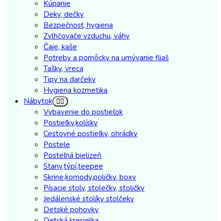
Kúpanie
Deky, dečky
Bezpečnosť, hygiena
Zvlhčovače vzduchu, váhy
Čaje, kaše
Potreby a pomôcky na umývanie fliaš
Tašky, vreca
Tipy na darčeky
Hygiena kozmetika
Nábytok
Vybavenie do postieľok
Postieľky,kolísky
Cestovné postieľky, ohrádky
Postele
Posteľná bielizeň
Stany,týpí,teepee
Skrine,komody,poličky, boxy
Písacie stoly, stolečky, stoličky
Jedálenské stolíky stolčeky
Detské pohovky
Detská kresielka