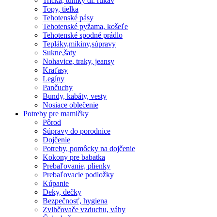
Tričká, tuniky dl. rukáv
Topy, tielka
Tehotenské pásy
Tehotenské pyžama, košeľe
Tehotenské spodné prádlo
Tepláky,mikiny,súpravy
Sukne,šaty
Nohavice, traky, jeansy
Kraťasy
Legíny
Pančuchy
Bundy, kabáty, vesty
Nosiace oblečenie
Potreby pre mamičky
Pôrod
Súpravy do porodnice
Dojčenie
Potreby, pomôcky na dojčenie
Kokony pre babatka
Prebaľovanie, plienky
Prebaľovacie podložky
Kúpanie
Deky, dečky
Bezpečnosť, hygiena
Zvlhčovače vzduchu, váhy