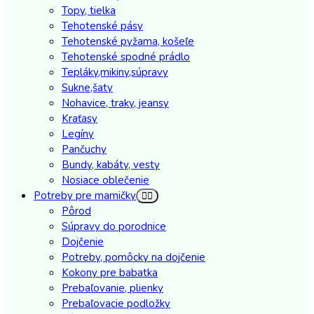
Topy, tielka
Tehotenské pásy
Tehotenské pyžama, košeľe
Tehotenské spodné prádlo
Tepláky,mikiny,súpravy
Sukne,šaty
Nohavice, traky, jeansy
Kraťasy
Legíny
Pančuchy
Bundy, kabáty, vesty
Nosiace oblečenie
Potreby pre mamičky
Pôrod
Súpravy do porodnice
Dojčenie
Potreby, pomôcky na dojčenie
Kokony pre babatka
Prebaľovanie, plienky
Prebaľovacie podložky