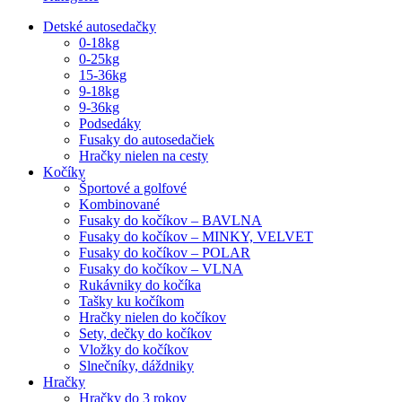
Detské autosedačky
0-18kg
0-25kg
15-36kg
9-18kg
9-36kg
Podsedáky
Fusaky do autosedačiek
Hračky nielen na cesty
Kočíky
Športové a golfové
Kombinované
Fusaky do kočíkov – BAVLNA
Fusaky do kočíkov – MINKY, VELVET
Fusaky do kočíkov – POLAR
Fusaky do kočíkov – VLNA
Rukávniky do kočíka
Tašky ku kočíkom
Hračky nielen do kočíkov
Sety, dečky do kočíkov
Vložky do kočíkov
Slnečníky, dáždniky
Hračky
Hračky do 3 rokov