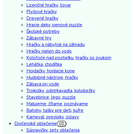
Licenčné hračky, tovar
Plyšové hračky
Drevené hračky
Hracie deky, penové puzzle
Školské potreby
Zábavné hry
Hračky a nábytok na záhradu
Hračky nielen do vody
Kolotoče nad postieľku, hračky so zvukom
Lehátka, chodítka
Hojdačky, hojdacie kone
Hudobné nástroje, hračky
Zábava pri vode
Trojkolky, odstrkavadla, kolobežky
Stavebnice, lego, puzzle
Maľujeme, čítame, poznávame
Batohy, tašky pre deti, kufre
Karneval, prevleky, oslavy
Dojčenské oblečenie
Súpravičky, sety oblečenia