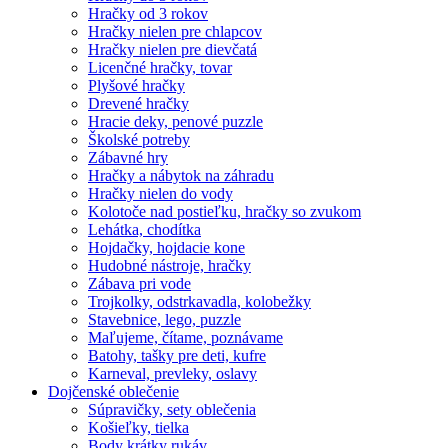
Hračky od 3 rokov
Hračky nielen pre chlapcov
Hračky nielen pre dievčatá
Licenčné hračky, tovar
Plyšové hračky
Drevené hračky
Hracie deky, penové puzzle
Školské potreby
Zábavné hry
Hračky a nábytok na záhradu
Hračky nielen do vody
Kolotoče nad postieľku, hračky so zvukom
Lehátka, chodítka
Hojdačky, hojdacie kone
Hudobné nástroje, hračky
Zábava pri vode
Trojkolky, odstrkavadla, kolobežky
Stavebnice, lego, puzzle
Maľujeme, čítame, poznávame
Batohy, tašky pre deti, kufre
Karneval, prevleky, oslavy
Dojčenské oblečenie
Súpravičky, sety oblečenia
Košieľky, tielka
Body krátky rukáv