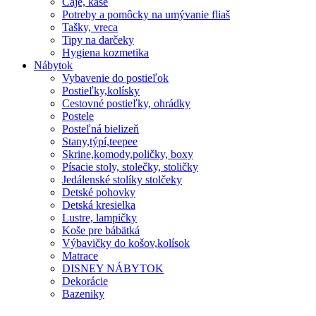
Čaje, kaše
Potreby a pomôcky na umývanie fliaš
Tašky, vreca
Tipy na darčeky
Hygiena kozmetika
Nábytok
Vybavenie do postieľok
Postieľky,kolísky
Cestovné postieľky, ohrádky
Postele
Posteľná bielizeň
Stany,týpí,teepee
Skrine,komody,poličky, boxy
Písacie stoly, stolečky, stoličky
Jedálenské stolíky stolčeky
Detské pohovky
Detská kresielka
Lustre, lampičky
Koše pre bábätká
Výbavičky do košov,kolísok
Matrace
DISNEY NÁBYTOK
Dekorácie
Bazeniky