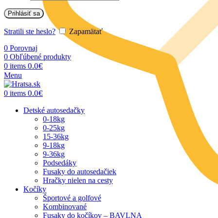
Prihlásiť sa
Stratili ste heslo?
Zapamätať
0
Porovnaj
0
Obľúbené produkty
0.0
€
0
items
Menu
0.0
€
0
items
Detské autosedačky
0-18kg
0-25kg
15-36kg
9-18kg
9-36kg
Podsedáky
Fusaky do autosedačiek
Hračky nielen na cesty
Kočíky
Športové a golfové
Kombinované
Fusaky do kočíkov – BAVLNA