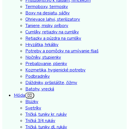
Príslušenstvo k fľašiam, hrnčekom
Termoboxy, termosky
Boxy na desiatu, sáčky
Ohrievace lahvi, sterilizatory
Taniere, misky, príbory
Cumlíky, retiazky na cumlíky
Retiazky a púzdra na cumlíky
Hryzátka, hrkálky
Potreby a pomôcky na umývanie fliaš
Nočníky, stupienky
Prebaľovanie, plienky
Kozmetika, hygienické potreby
Podbradníky
Dáždniky, pršiplášte, čižmy
Batohy, vrecká
Móda
Blúzky
Svetríky
Tričká, tuniky kr. rukáv
Tričká 3/4 rukáv
Tričká, tuniky dl. rukáv