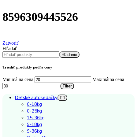
8596309445526
Zatvoriť
Hľadať
Hľadanie
Triediť produkty podľa ceny
Minimálna cena
Maximálna cena
Filter
Detské autosedačky
0-18kg
0-25kg
15-36kg
9-18kg
9-36kg