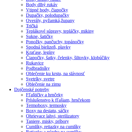
Body dlhý rukáv
Vtipné body, čiapočky
Dupačky, polodupačky
Overály, pyžamká,župany
Tričká
Teplákové súpravy, tepláčky, mikiny
Sukne, šatičky
Ponožky, pančuchy, topánočky
Spodná bielizeň, plavky
Kraťase, legíny
Čiapočky, šatky, čelenky, šiltovky, klobúčiky
Rukavice
Podbradníky
Oblečenie ku krstu, na slávnosť
Svetríky, svetre
Oblečenie na zimu
Dojčenské potreby
Fľaštičky a hrnčeky
Príslušenstvo k fľašiam, hrnčekom
Termoboxy, termosky
Boxy na desiatu, sáčky
Ohrievace lahvi, sterilizatory
Taniere, misky, príbory
Cumlíky, retiazky na cumlíky
Retiazky a púzdra na cumlíky