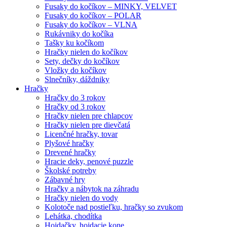
Fusaky do kočíkov – MINKY, VELVET
Fusaky do kočíkov – POLAR
Fusaky do kočíkov – VLNA
Rukávniky do kočíka
Tašky ku kočíkom
Hračky nielen do kočíkov
Sety, dečky do kočíkov
Vložky do kočíkov
Slnečníky, dáždniky
Hračky
Hračky do 3 rokov
Hračky od 3 rokov
Hračky nielen pre chlapcov
Hračky nielen pre dievčatá
Licenčné hračky, tovar
Plyšové hračky
Drevené hračky
Hracie deky, penové puzzle
Školské potreby
Zábavné hry
Hračky a nábytok na záhradu
Hračky nielen do vody
Kolotoče nad postieľku, hračky so zvukom
Lehátka, chodítka
Hojdačky, hojdacie kone