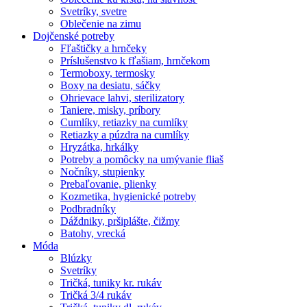
Svetríky, svetre
Oblečenie na zimu
Dojčenské potreby
Fľaštičky a hrnčeky
Príslušenstvo k fľašiam, hrnčekom
Termoboxy, termosky
Boxy na desiatu, sáčky
Ohrievace lahvi, sterilizatory
Taniere, misky, príbory
Cumlíky, retiazky na cumlíky
Retiazky a púzdra na cumlíky
Hryzátka, hrkálky
Potreby a pomôcky na umývanie fliaš
Nočníky, stupienky
Prebaľovanie, plienky
Kozmetika, hygienické potreby
Podbradníky
Dáždniky, pršiplášte, čižmy
Batohy, vrecká
Móda
Blúzky
Svetríky
Tričká, tuniky kr. rukáv
Tričká 3/4 rukáv