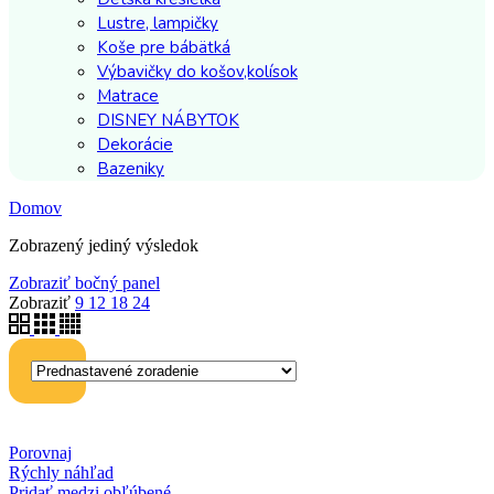
Lustre, lampičky
Koše pre bábätká
Výbavičky do košov,kolísok
Matrace
DISNEY NÁBYTOK
Dekorácie
Bazeniky
Domov
Zobrazený jediný výsledok
Zobraziť bočný panel
Zobraziť
9
12
18
24
Porovnaj
Rýchly náhľad
Pridať medzi obľúbené