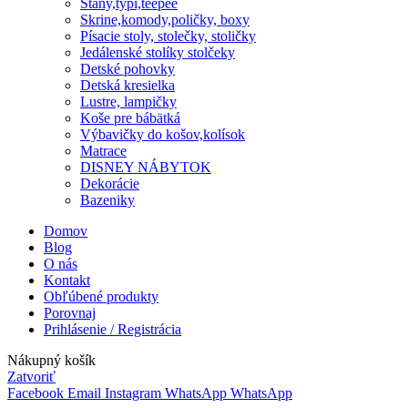
Stany,týpí,teepee
Skrine,komody,poličky, boxy
Písacie stoly, stolečky, stoličky
Jedálenské stolíky stolčeky
Detské pohovky
Detská kresielka
Lustre, lampičky
Koše pre bábätká
Výbavičky do košov,kolísok
Matrace
DISNEY NÁBYTOK
Dekorácie
Bazeniky
Domov
Blog
O nás
Kontakt
Obľúbené produkty
Porovnaj
Prihlásenie / Registrácia
Nákupný košík
Zatvoriť
Facebook
Email
Instagram
WhatsApp
WhatsApp