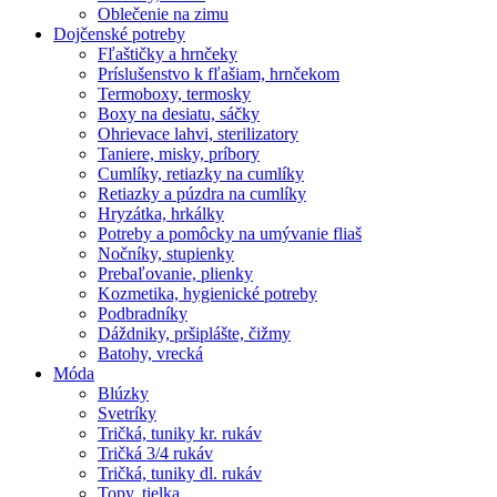
Oblečenie na zimu
Dojčenské potreby
Fľaštičky a hrnčeky
Príslušenstvo k fľašiam, hrnčekom
Termoboxy, termosky
Boxy na desiatu, sáčky
Ohrievace lahvi, sterilizatory
Taniere, misky, príbory
Cumlíky, retiazky na cumlíky
Retiazky a púzdra na cumlíky
Hryzátka, hrkálky
Potreby a pomôcky na umývanie fliaš
Nočníky, stupienky
Prebaľovanie, plienky
Kozmetika, hygienické potreby
Podbradníky
Dáždniky, pršiplášte, čižmy
Batohy, vrecká
Móda
Blúzky
Svetríky
Tričká, tuniky kr. rukáv
Tričká 3/4 rukáv
Tričká, tuniky dl. rukáv
Topy, tielka