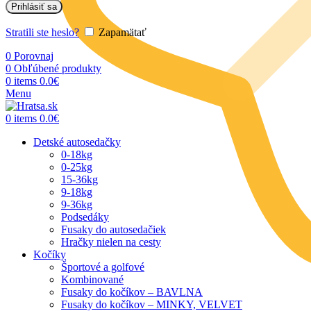
Prihlásiť sa
Stratili ste heslo?
Zapamätať
0
Porovnaj
0
Obľúbené produkty
0
items
0.0
€
Menu
0
items
0.0
€
Detské autosedačky
0-18kg
0-25kg
15-36kg
9-18kg
9-36kg
Podsedáky
Fusaky do autosedačiek
Hračky nielen na cesty
Kočíky
Športové a golfové
Kombinované
Fusaky do kočíkov – BAVLNA
Fusaky do kočíkov – MINKY, VELVET