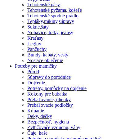
Tehotenské pásy
Tehotenské pyžama, košeľe
Tehotenské spodné prádlo
Tepláky,mikiny,súpravy
Sukne,šaty
Nohavice, traky, jeansy
Kraťasy
Legíny
Pančuchy
Bundy, kabáty, vesty
Nosiace oblečenie
Potreby pre mamičky
Pôrod
Súpravy do porodnice
Dojčenie
Potreby, pomôcky na dojčenie
Kokony pre babatka
Prebaľovanie, plienky
Prebaľovacie podložky
Kúpanie
Deky, dečky
Bezpečnosť, hygiena
Zvlhčovače vzduchu, váhy
Čaje, kaše
Potreby a pomôcky na umývanie fliaš