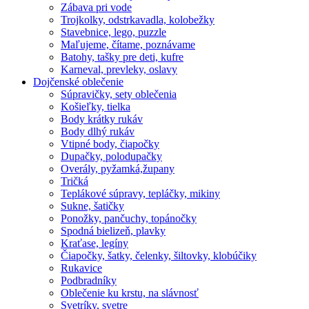
Zábava pri vode
Trojkolky, odstrkavadla, kolobežky
Stavebnice, lego, puzzle
Maľujeme, čítame, poznávame
Batohy, tašky pre deti, kufre
Karneval, prevleky, oslavy
Dojčenské oblečenie
Súpravičky, sety oblečenia
Košieľky, tielka
Body krátky rukáv
Body dlhý rukáv
Vtipné body, čiapočky
Dupačky, polodupačky
Overály, pyžamká,župany
Tričká
Teplákové súpravy, tepláčky, mikiny
Sukne, šatičky
Ponožky, pančuchy, topánočky
Spodná bielizeň, plavky
Kraťase, legíny
Čiapočky, šatky, čelenky, šiltovky, klobúčiky
Rukavice
Podbradníky
Oblečenie ku krstu, na slávnosť
Svetríky, svetre