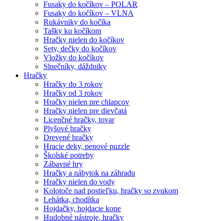
Fusaky do kočíkov – POLAR
Fusaky do kočíkov – VLNA
Rukávniky do kočíka
Tašky ku kočíkom
Hračky nielen do kočíkov
Sety, dečky do kočíkov
Vložky do kočíkov
Slnečníky, dáždniky
Hračky
Hračky do 3 rokov
Hračky od 3 rokov
Hračky nielen pre chlapcov
Hračky nielen pre dievčatá
Licenčné hračky, tovar
Plyšové hračky
Drevené hračky
Hracie deky, penové puzzle
Školské potreby
Zábavné hry
Hračky a nábytok na záhradu
Hračky nielen do vody
Kolotoče nad postieľku, hračky so zvukom
Lehátka, chodítka
Hojdačky, hojdacie kone
Hudobné nástroje, hračky