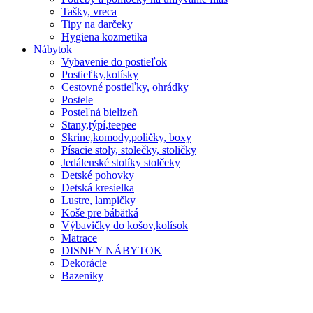
Tašky, vreca
Tipy na darčeky
Hygiena kozmetika
Nábytok
Vybavenie do postieľok
Postieľky,kolísky
Cestovné postieľky, ohrádky
Postele
Posteľná bielizeň
Stany,týpí,teepee
Skrine,komody,poličky, boxy
Písacie stoly, stolečky, stoličky
Jedálenské stolíky stolčeky
Detské pohovky
Detská kresielka
Lustre, lampičky
Koše pre bábätká
Výbavičky do košov,kolísok
Matrace
DISNEY NÁBYTOK
Dekorácie
Bazeniky