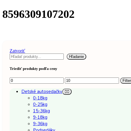
8596309107202
Zatvoriť
Hľadať
Hľadanie
Triediť produkty podľa ceny
Minimálna
Maximálna
Filter
cena
cena
Detské autosedačky
0-18kg
0-25kg
15-36kg
9-18kg
9-36kg
Podsedáky