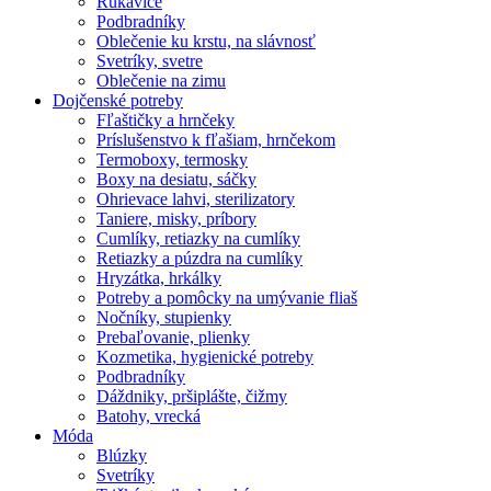
Rukavice
Podbradníky
Oblečenie ku krstu, na slávnosť
Svetríky, svetre
Oblečenie na zimu
Dojčenské potreby
Fľaštičky a hrnčeky
Príslušenstvo k fľašiam, hrnčekom
Termoboxy, termosky
Boxy na desiatu, sáčky
Ohrievace lahvi, sterilizatory
Taniere, misky, príbory
Cumlíky, retiazky na cumlíky
Retiazky a púzdra na cumlíky
Hryzátka, hrkálky
Potreby a pomôcky na umývanie fliaš
Nočníky, stupienky
Prebaľovanie, plienky
Kozmetika, hygienické potreby
Podbradníky
Dáždniky, pršiplášte, čižmy
Batohy, vrecká
Móda
Blúzky
Svetríky