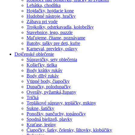
Lehátka, chodítka
Hojdačky, hojdacie kone
Hudobné nástroje, hračky
Zábava pri vode
Trojkolky, odstrkavadla, kolobežky
Stavebnice, lego, puzzle
Maľujeme, čítame, poznávame
Batohy, tašky pre deti, kufre
Karneval, prevleky, oslavy
Dojčenské oblečenie
Súpravičky, sety oblečenia
Košieľky, tielka
Body krátky rukáv
Body dlhý rukáv
Vtipné body, čiapočky
Dupačky, polodupačky
Overály, pyžamká,župany
Tričká
Teplákové súpravy, tepláčky, mikiny
Sukne, šatičky
Ponožky, pančuchy, topánočky
Spodná bielizeň, plavky
Kraťase, legíny
Čiapočky, šatky, čelenky, šiltovky, klobúčiky