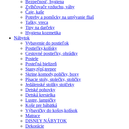
Bezpečnosť, hygiena
Zvlhčovače vzduchu, váhy
Čaje, kaše
Potreby a pomôcky na umývanie fliaš
Tašky, vreca
Tipy na darčeky
Hygiena kozmetika
Nábytok
Vybavenie do postieľok
Postieľky,kolísky
Cestovné postieľky, ohrádky
Postele
Posteľná bielizeň
Stany,týpí,teepee
Skrine,komody,poličky, boxy
Písacie stoly, stolečky, stoličky
Jedálenské stolíky stolčeky
Detské pohovky
Detská kresielka
Lustre, lampičky
Koše pre bábätká
Výbavičky do košov,kolísok
Matrace
DISNEY NÁBYTOK
Dekorácie