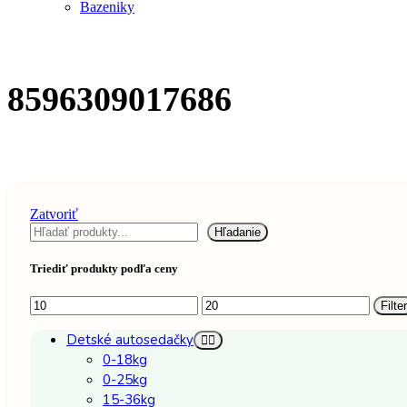
Bazeniky
8596309017686
Zatvoriť
Hľadať
Hľadanie
Triediť produkty podľa ceny
Minimálna
Maximálna
Filter
cena
cena
Detské autosedačky
0-18kg
0-25kg
15-36kg