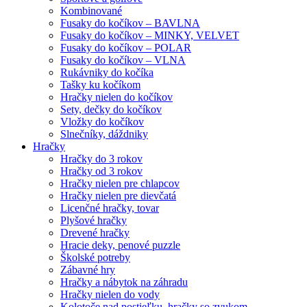
Kombinované
Fusaky do kočíkov – BAVLNA
Fusaky do kočíkov – MINKY, VELVET
Fusaky do kočíkov – POLAR
Fusaky do kočíkov – VLNA
Rukávniky do kočíka
Tašky ku kočíkom
Hračky nielen do kočíkov
Sety, dečky do kočíkov
Vložky do kočíkov
Slnečníky, dáždniky
Hračky
Hračky do 3 rokov
Hračky od 3 rokov
Hračky nielen pre chlapcov
Hračky nielen pre dievčatá
Licenčné hračky, tovar
Plyšové hračky
Drevené hračky
Hracie deky, penové puzzle
Školské potreby
Zábavné hry
Hračky a nábytok na záhradu
Hračky nielen do vody
Kolotoče nad postieľku, hračky so zvukom