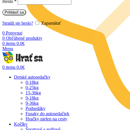
Heslo
*
Prihlásiť sa
Stratili ste heslo?
Zapamätať
0
Porovnaj
0
Obľúbené produkty
0
items
0.0
€
Menu
0
items
0.0
€
Detské autosedačky
0-18kg
0-25kg
15-36kg
9-18kg
9-36kg
Podsedáky
Fusaky do autosedačiek
Hračky nielen na cesty
Kočíky
Športové a golfové