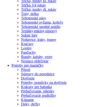
Tričká, tuniky kr. rukáv
Tričká 3/4 rukáv
Tričká, tuniky dl. rukáv
Topy, tielka
Tehotenské pásy
Tehotenské pyžama, košeľe
Tehotenské spodné prádlo
Tepláky,mikiny,súpravy
Sukne,šaty
Nohavice, traky, jeansy
Kraťasy
Legíny
Pančuchy
Bundy, kabáty, vesty
Nosiace oblečenie
Potreby pre mamičky
Pôrod
Súpravy do porodnice
Dojčenie
Potreby, pomôcky na dojčenie
Kokony pre babatka
Prebaľovanie, plienky
Prebaľovacie podložky
Kúpanie
Deky, dečky