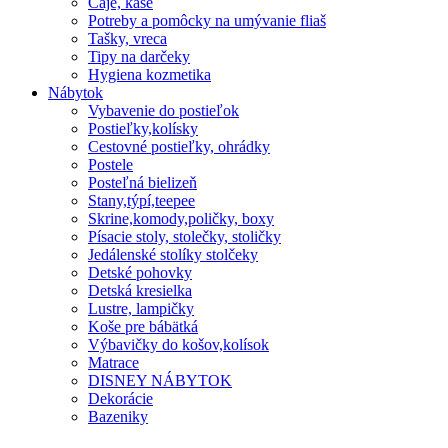
Čaje, kaše
Potreby a pomôcky na umývanie fliaš
Tašky, vreca
Tipy na darčeky
Hygiena kozmetika
Nábytok
Vybavenie do postieľok
Postieľky,kolísky
Cestovné postieľky, ohrádky
Postele
Posteľná bielizeň
Stany,týpí,teepee
Skrine,komody,poličky, boxy
Písacie stoly, stolečky, stoličky
Jedálenské stolíky stolčeky
Detské pohovky
Detská kresielka
Lustre, lampičky
Koše pre bábätká
Výbavičky do košov,kolísok
Matrace
DISNEY NÁBYTOK
Dekorácie
Bazeniky