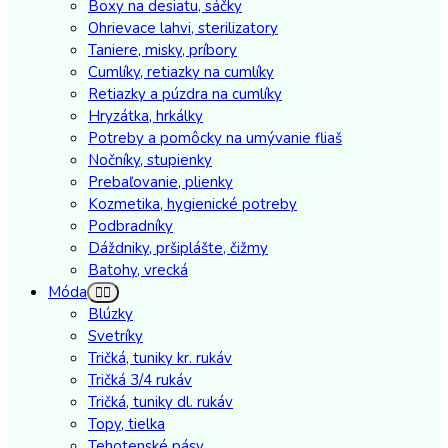
Boxy na desiatu, sáčky
Ohrievace lahvi, sterilizatory
Taniere, misky, príbory
Cumlíky, retiazky na cumlíky
Retiazky a púzdra na cumlíky
Hryzátka, hrkálky
Potreby a pomôcky na umývanie fliaš
Nočníky, stupienky
Prebaľovanie, plienky
Kozmetika, hygienické potreby
Podbradníky
Dáždniky, pršiplášte, čižmy
Batohy, vrecká
Móda
Blúzky
Svetríky
Tričká, tuniky kr. rukáv
Tričká 3/4 rukáv
Tričká, tuniky dl. rukáv
Topy, tielka
Tehotenské pásy