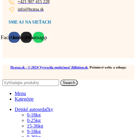
+421 907 415 228
info@hratsa.sk
SME AJ NA SIEŤACH
Facebook
Instagram
Whatsapp
Hratsa.sk
- © 2024 Vytvorila spoločnosť
Alibition.sk
. Prémiové weby a eshopy.
Search
Menu
Kategórie
Detské autosedačky
0-18kg
0-25kg
15-36kg
9-18kg
9-36kg