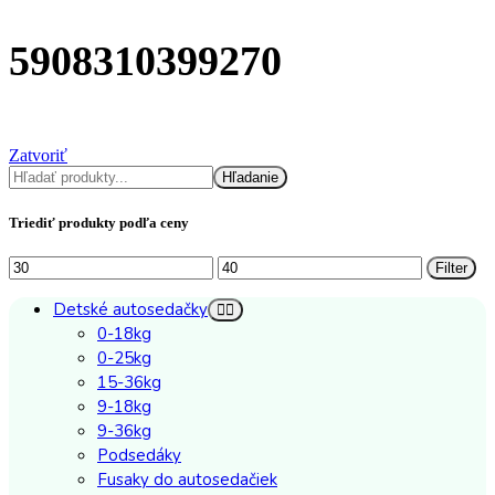
5908310399270
Zatvoriť
Hľadať
Hľadanie
Triediť produkty podľa ceny
Minimálna
Maximálna
Filter
cena
cena
Detské autosedačky
0-18kg
0-25kg
15-36kg
9-18kg
9-36kg
Podsedáky
Fusaky do autosedačiek