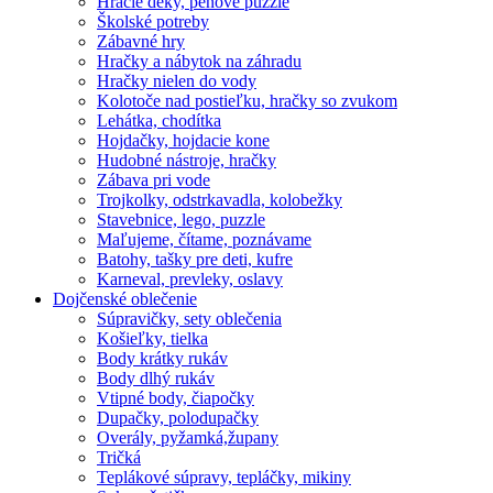
Hracie deky, penové puzzle
Školské potreby
Zábavné hry
Hračky a nábytok na záhradu
Hračky nielen do vody
Kolotoče nad postieľku, hračky so zvukom
Lehátka, chodítka
Hojdačky, hojdacie kone
Hudobné nástroje, hračky
Zábava pri vode
Trojkolky, odstrkavadla, kolobežky
Stavebnice, lego, puzzle
Maľujeme, čítame, poznávame
Batohy, tašky pre deti, kufre
Karneval, prevleky, oslavy
Dojčenské oblečenie
Súpravičky, sety oblečenia
Košieľky, tielka
Body krátky rukáv
Body dlhý rukáv
Vtipné body, čiapočky
Dupačky, polodupačky
Overály, pyžamká,župany
Tričká
Teplákové súpravy, tepláčky, mikiny