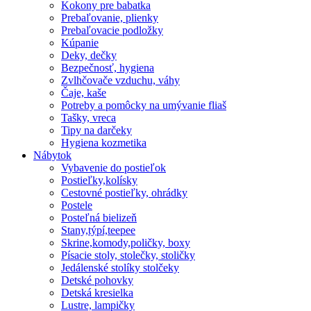
Kokony pre babatka
Prebaľovanie, plienky
Prebaľovacie podložky
Kúpanie
Deky, dečky
Bezpečnosť, hygiena
Zvlhčovače vzduchu, váhy
Čaje, kaše
Potreby a pomôcky na umývanie fliaš
Tašky, vreca
Tipy na darčeky
Hygiena kozmetika
Nábytok
Vybavenie do postieľok
Postieľky,kolísky
Cestovné postieľky, ohrádky
Postele
Posteľná bielizeň
Stany,týpí,teepee
Skrine,komody,poličky, boxy
Písacie stoly, stolečky, stoličky
Jedálenské stolíky stolčeky
Detské pohovky
Detská kresielka
Lustre, lampičky