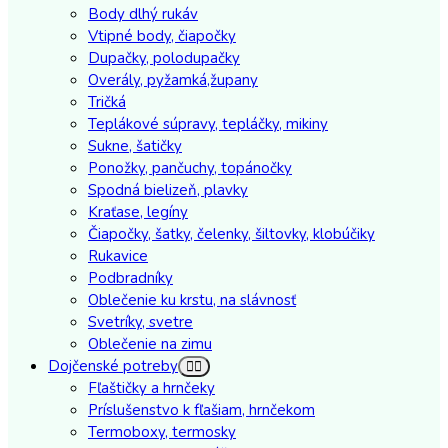
Body dlhý rukáv
Vtipné body, čiapočky
Dupačky, polodupačky
Overály, pyžamká,župany
Tričká
Teplákové súpravy, tepláčky, mikiny
Sukne, šatičky
Ponožky, pančuchy, topánočky
Spodná bielizeň, plavky
Kraťase, legíny
Čiapočky, šatky, čelenky, šiltovky, klobúčiky
Rukavice
Podbradníky
Oblečenie ku krstu, na slávnosť
Svetríky, svetre
Oblečenie na zimu
Dojčenské potreby
Fľaštičky a hrnčeky
Príslušenstvo k fľašiam, hrnčekom
Termoboxy, termosky