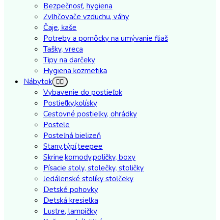
Bezpečnosť, hygiena
Zvlhčovače vzduchu, váhy
Čaje, kaše
Potreby a pomôcky na umývanie fliaš
Tašky, vreca
Tipy na darčeky
Hygiena kozmetika
Nábytok
Vybavenie do postieľok
Postieľky,kolísky
Cestovné postieľky, ohrádky
Postele
Posteľná bielizeň
Stany,týpí,teepee
Skrine,komody,poličky, boxy
Písacie stoly, stolečky, stoličky
Jedálenské stolíky stolčeky
Detské pohovky
Detská kresielka
Lustre, lampičky