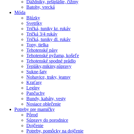
Dáždniky, pršiplášte, čižmy
Batohy, vrecká
Móda
Blúzky
Svetríky
Tričká, tuniky kr. rukáv
Tričká 3/4 rukáv
Tričká, tuniky dl. rukáv
Topy, tielka
Tehotenské pásy
Tehotenské pyžama, košeľe
Tehotenské spodné prádlo
Tepláky,mikiny,súpravy
Sukne,šaty
Nohavice, traky, jeansy
Kraťasy
Legíny
Pančuchy
Bundy, kabáty, vesty
Nosiace oblečenie
Potreby pre mamičky
Pôrod
Súpravy do porodnice
Dojčenie
Potreby, pomôcky na dojčenie