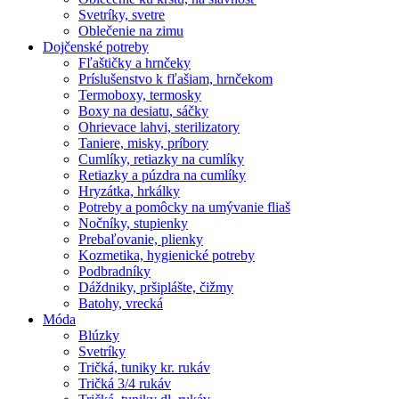
Svetríky, svetre
Oblečenie na zimu
Dojčenské potreby
Fľaštičky a hrnčeky
Príslušenstvo k fľašiam, hrnčekom
Termoboxy, termosky
Boxy na desiatu, sáčky
Ohrievace lahvi, sterilizatory
Taniere, misky, príbory
Cumlíky, retiazky na cumlíky
Retiazky a púzdra na cumlíky
Hryzátka, hrkálky
Potreby a pomôcky na umývanie fliaš
Nočníky, stupienky
Prebaľovanie, plienky
Kozmetika, hygienické potreby
Podbradníky
Dáždniky, pršiplášte, čižmy
Batohy, vrecká
Móda
Blúzky
Svetríky
Tričká, tuniky kr. rukáv
Tričká 3/4 rukáv