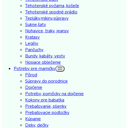
Tehotenské pyžama, košeľe
Tehotenské spodné prádlo
Tepláky,mikiny,súpravy
Sukne,šaty
Nohavice, traky, jeansy
Kraťasy
Legíny
Pančuchy
Bundy, kabáty, vesty
Nosiace oblečenie
Potreby pre mamičky
Pôrod
Súpravy do porodnice
Dojčenie
Potreby, pomôcky na dojčenie
Kokony pre babatka
Prebaľovanie, plienky
Prebaľovacie podložky
Kúpanie
Deky, dečky