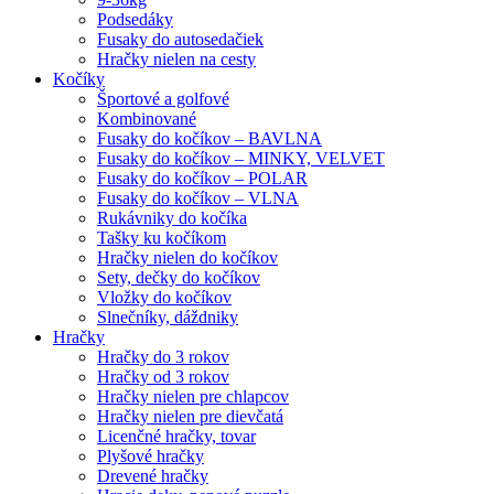
Podsedáky
Fusaky do autosedačiek
Hračky nielen na cesty
Kočíky
Športové a golfové
Kombinované
Fusaky do kočíkov – BAVLNA
Fusaky do kočíkov – MINKY, VELVET
Fusaky do kočíkov – POLAR
Fusaky do kočíkov – VLNA
Rukávniky do kočíka
Tašky ku kočíkom
Hračky nielen do kočíkov
Sety, dečky do kočíkov
Vložky do kočíkov
Slnečníky, dáždniky
Hračky
Hračky do 3 rokov
Hračky od 3 rokov
Hračky nielen pre chlapcov
Hračky nielen pre dievčatá
Licenčné hračky, tovar
Plyšové hračky
Drevené hračky