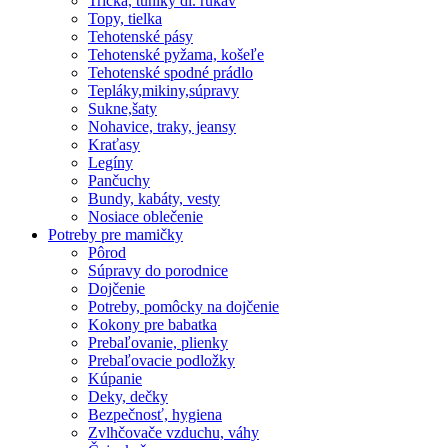
Tričká, tuniky dl. rukáv
Topy, tielka
Tehotenské pásy
Tehotenské pyžama, košeľe
Tehotenské spodné prádlo
Tepláky,mikiny,súpravy
Sukne,šaty
Nohavice, traky, jeansy
Kraťasy
Legíny
Pančuchy
Bundy, kabáty, vesty
Nosiace oblečenie
Potreby pre mamičky
Pôrod
Súpravy do porodnice
Dojčenie
Potreby, pomôcky na dojčenie
Kokony pre babatka
Prebaľovanie, plienky
Prebaľovacie podložky
Kúpanie
Deky, dečky
Bezpečnosť, hygiena
Zvlhčovače vzduchu, váhy