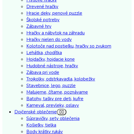
Drevené hračky
Hracie deky, penové puzzle
Školské potreby
Zábavné hry
Hračky a nábytok na záhradu
Hračky nielen do vody
Kolotoče nad postieľku, hračky so zvukom
Lehátka, chodítka
Hojdačky, hojdacie kone
Hudobné nástroje, hračky
Zábava pri vode
Trojkolky, odstrkavadla, kolobežky
Stavebnice, lego, puzzle
Maľujeme, čítame, poznávame
Batohy, tašky pre deti, kufre
Karneval, prevleky, oslavy
Dojčenské oblečenie
Súpravičky, sety oblečenia
Košieľky, tielka
Body krátky rukáv