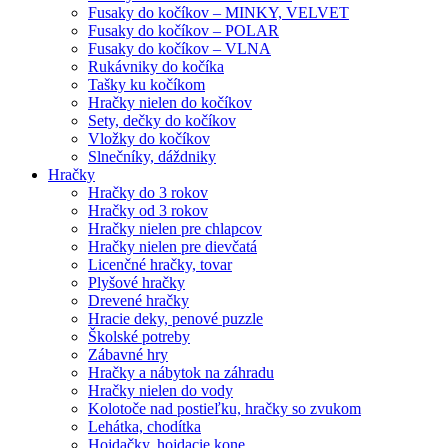
Fusaky do kočíkov – MINKY, VELVET
Fusaky do kočíkov – POLAR
Fusaky do kočíkov – VLNA
Rukávniky do kočíka
Tašky ku kočíkom
Hračky nielen do kočíkov
Sety, dečky do kočíkov
Vložky do kočíkov
Slnečníky, dáždniky
Hračky
Hračky do 3 rokov
Hračky od 3 rokov
Hračky nielen pre chlapcov
Hračky nielen pre dievčatá
Licenčné hračky, tovar
Plyšové hračky
Drevené hračky
Hracie deky, penové puzzle
Školské potreby
Zábavné hry
Hračky a nábytok na záhradu
Hračky nielen do vody
Kolotoče nad postieľku, hračky so zvukom
Lehátka, chodítka
Hojdačky, hojdacie kone