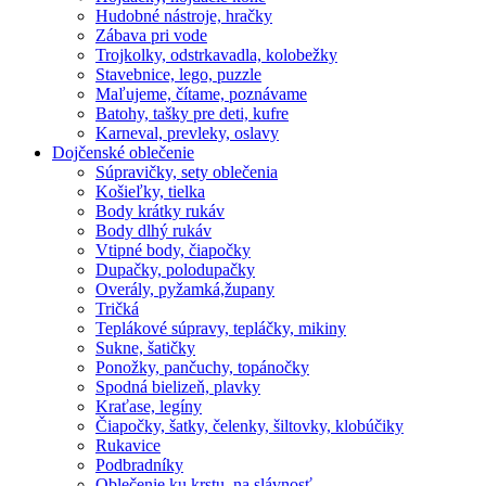
Hudobné nástroje, hračky
Zábava pri vode
Trojkolky, odstrkavadla, kolobežky
Stavebnice, lego, puzzle
Maľujeme, čítame, poznávame
Batohy, tašky pre deti, kufre
Karneval, prevleky, oslavy
Dojčenské oblečenie
Súpravičky, sety oblečenia
Košieľky, tielka
Body krátky rukáv
Body dlhý rukáv
Vtipné body, čiapočky
Dupačky, polodupačky
Overály, pyžamká,župany
Tričká
Teplákové súpravy, tepláčky, mikiny
Sukne, šatičky
Ponožky, pančuchy, topánočky
Spodná bielizeň, plavky
Kraťase, legíny
Čiapočky, šatky, čelenky, šiltovky, klobúčiky
Rukavice
Podbradníky
Oblečenie ku krstu, na slávnosť