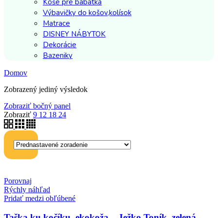
Koše pre bábätká
Výbavičky do košov,kolísok
Matrace
DISNEY NÁBYTOK
Dekorácie
Bazeniky
Domov
Zobrazený jediný výsledok
Zobraziť bočný panel
Zobraziť
9
12
18
24
Porovnaj
Rýchly náhľad
Pridať medzi obľúbené
Taška ku kočíku, ekokoža – Ježko Toník, zelená