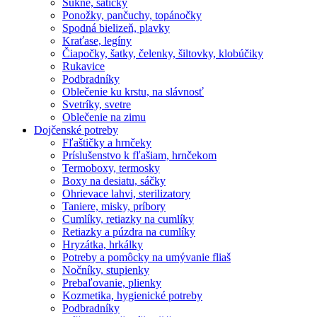
Sukne, šatičky
Ponožky, pančuchy, topánočky
Spodná bielizeň, plavky
Kraťase, legíny
Čiapočky, šatky, čelenky, šiltovky, klobúčiky
Rukavice
Podbradníky
Oblečenie ku krstu, na slávnosť
Svetríky, svetre
Oblečenie na zimu
Dojčenské potreby
Fľaštičky a hrnčeky
Príslušenstvo k fľašiam, hrnčekom
Termoboxy, termosky
Boxy na desiatu, sáčky
Ohrievace lahvi, sterilizatory
Taniere, misky, príbory
Cumlíky, retiazky na cumlíky
Retiazky a púzdra na cumlíky
Hryzátka, hrkálky
Potreby a pomôcky na umývanie fliaš
Nočníky, stupienky
Prebaľovanie, plienky
Kozmetika, hygienické potreby
Podbradníky