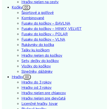
Hračky nielen na cesty
Kočíky
Športové a golfové
Kombinované
Fusaky do kočíkov – BAVLNA
Fusaky do kočíkov – MINKY, VELVET
Fusaky do kočíkov – POLAR
Fusaky do kočíkov – VLNA
Rukávniky do kočíka
Tašky ku kočíkom
Hračky nielen do kočíkov
Sety, dečky do kočíkov
Vložky do kočíkov
Slnečníky, dáždniky
Hračky
Hračky do 3 rokov
Hračky od 3 rokov
Hračky nielen pre chlapcov
Hračky nielen pre dievčatá
Licenčné hračky, tovar
Plyšové hračky