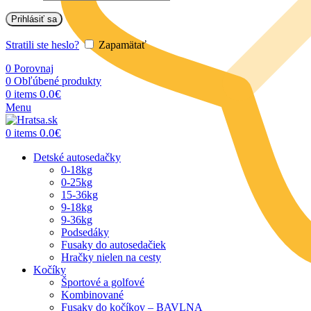
Prihlásiť sa
Stratili ste heslo?
Zapamätať
0
Porovnaj
0
Obľúbené produkty
0.0
€
0
items
Menu
0.0
€
0
items
Detské autosedačky
0-18kg
0-25kg
15-36kg
9-18kg
9-36kg
Podsedáky
Fusaky do autosedačiek
Hračky nielen na cesty
Kočíky
Športové a golfové
Kombinované
Fusaky do kočíkov – BAVLNA