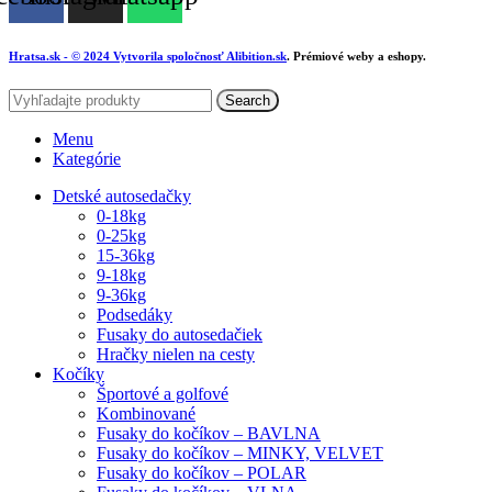
Hratsa.sk
- © 2024 Vytvorila spoločnosť
Alibition.sk
. Prémiové weby a eshopy.
Search
Menu
Kategórie
Detské autosedačky
0-18kg
0-25kg
15-36kg
9-18kg
9-36kg
Podsedáky
Fusaky do autosedačiek
Hračky nielen na cesty
Kočíky
Športové a golfové
Kombinované
Fusaky do kočíkov – BAVLNA
Fusaky do kočíkov – MINKY, VELVET
Fusaky do kočíkov – POLAR