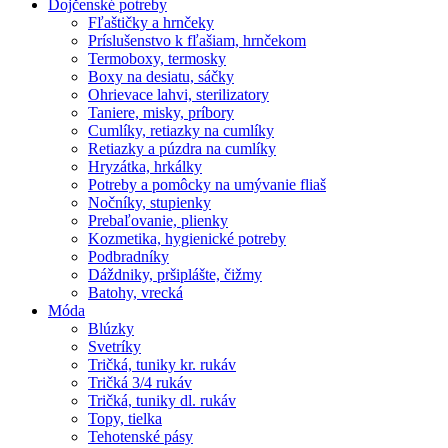
Dojčenské potreby
Fľaštičky a hrnčeky
Príslušenstvo k fľašiam, hrnčekom
Termoboxy, termosky
Boxy na desiatu, sáčky
Ohrievace lahvi, sterilizatory
Taniere, misky, príbory
Cumlíky, retiazky na cumlíky
Retiazky a púzdra na cumlíky
Hryzátka, hrkálky
Potreby a pomôcky na umývanie fliaš
Nočníky, stupienky
Prebaľovanie, plienky
Kozmetika, hygienické potreby
Podbradníky
Dáždniky, pršiplášte, čižmy
Batohy, vrecká
Móda
Blúzky
Svetríky
Tričká, tuniky kr. rukáv
Tričká 3/4 rukáv
Tričká, tuniky dl. rukáv
Topy, tielka
Tehotenské pásy