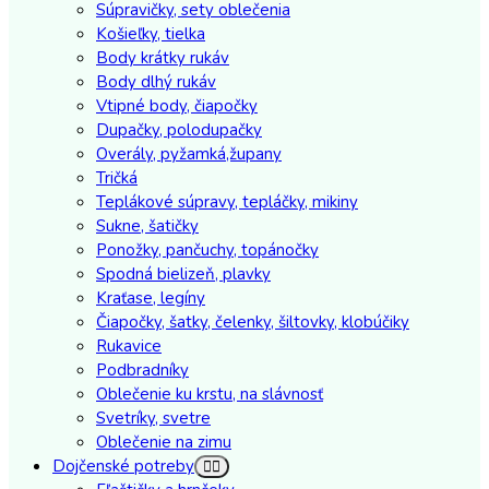
Súpravičky, sety oblečenia
Košieľky, tielka
Body krátky rukáv
Body dlhý rukáv
Vtipné body, čiapočky
Dupačky, polodupačky
Overály, pyžamká,župany
Tričká
Teplákové súpravy, tepláčky, mikiny
Sukne, šatičky
Ponožky, pančuchy, topánočky
Spodná bielizeň, plavky
Kraťase, legíny
Čiapočky, šatky, čelenky, šiltovky, klobúčiky
Rukavice
Podbradníky
Oblečenie ku krstu, na slávnosť
Svetríky, svetre
Oblečenie na zimu
Dojčenské potreby