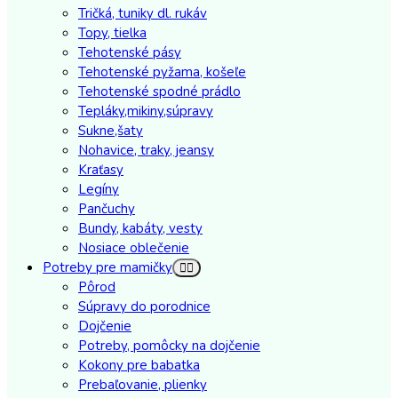
Tričká, tuniky dl. rukáv
Topy, tielka
Tehotenské pásy
Tehotenské pyžama, košeľe
Tehotenské spodné prádlo
Tepláky,mikiny,súpravy
Sukne,šaty
Nohavice, traky, jeansy
Kraťasy
Legíny
Pančuchy
Bundy, kabáty, vesty
Nosiace oblečenie
Potreby pre mamičky
Pôrod
Súpravy do porodnice
Dojčenie
Potreby, pomôcky na dojčenie
Kokony pre babatka
Prebaľovanie, plienky