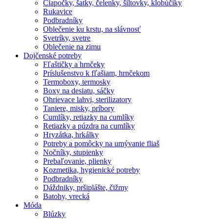
Čiapočky, šatky, čelenky, šiltovky, klobúčiky
Rukavice
Podbradníky
Oblečenie ku krstu, na slávnosť
Svetríky, svetre
Oblečenie na zimu
Dojčenské potreby
Fľaštičky a hrnčeky
Príslušenstvo k fľašiam, hrnčekom
Termoboxy, termosky
Boxy na desiatu, sáčky
Ohrievace lahvi, sterilizatory
Taniere, misky, príbory
Cumlíky, retiazky na cumlíky
Retiazky a púzdra na cumlíky
Hryzátka, hrkálky
Potreby a pomôcky na umývanie fliaš
Nočníky, stupienky
Prebaľovanie, plienky
Kozmetika, hygienické potreby
Podbradníky
Dáždniky, pršiplášte, čižmy
Batohy, vrecká
Móda
Blúzky