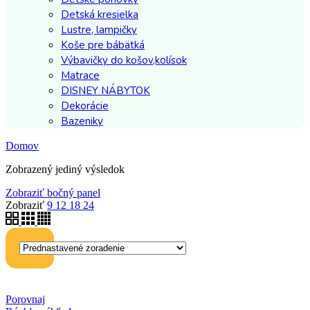
Detská kresielka
Lustre, lampičky
Koše pre bábätká
Výbavičky do košov,kolísok
Matrace
DISNEY NÁBYTOK
Dekorácie
Bazeniky
Domov
Zobrazený jediný výsledok
Zobraziť bočný panel
Zobraziť
9
12
18
24
Porovnaj