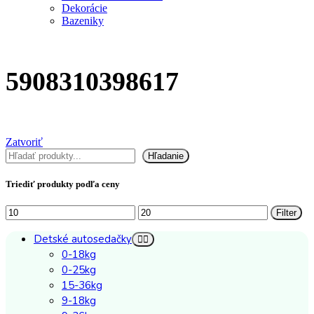
Dekorácie
Bazeniky
5908310398617
Zatvoriť
Hľadať
Hľadanie
Triediť produkty podľa ceny
Minimálna
Maximálna
Filter
cena
cena
Detské autosedačky
0-18kg
0-25kg
15-36kg
9-18kg