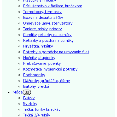
Fľaštičky a hrnčeky
Príslušenstvo k fľašiam, hrnčekom
Termoboxy, termosky
Boxy na desiatu, sáčky
Ohrievace lahvi, sterilizatory
Taniere, misky, príbory
Cumlíky, retiazky na cumlíky
Retiazky a púzdra na cumlíky
Hryzátka, hrkálky
Potreby a pomôcky na umývanie fliaš
Nočníky, stupienky
Prebaľovanie, plienky
Kozmetika, hygienické potreby
Podbradníky
Dáždniky, pršiplášte, čižmy
Batohy, vrecká
Móda
Blúzky
Svetríky
Tričká, tuniky kr. rukáv
Tričká 3/4 rukáv