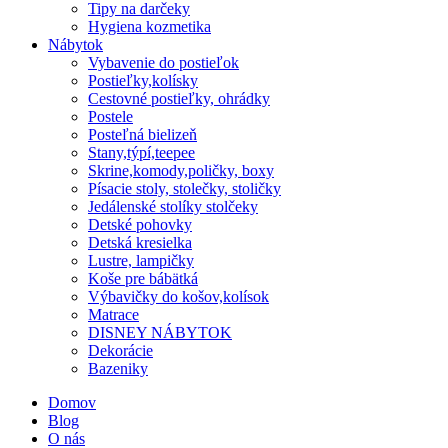
Tipy na darčeky
Hygiena kozmetika
Nábytok
Vybavenie do postieľok
Postieľky,kolísky
Cestovné postieľky, ohrádky
Postele
Posteľná bielizeň
Stany,týpí,teepee
Skrine,komody,poličky, boxy
Písacie stoly, stolečky, stoličky
Jedálenské stolíky stolčeky
Detské pohovky
Detská kresielka
Lustre, lampičky
Koše pre bábätká
Výbavičky do košov,kolísok
Matrace
DISNEY NÁBYTOK
Dekorácie
Bazeniky
Domov
Blog
O nás