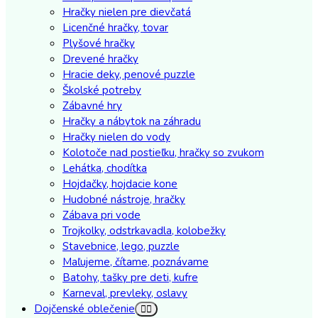
Hračky nielen pre dievčatá
Licenčné hračky, tovar
Plyšové hračky
Drevené hračky
Hracie deky, penové puzzle
Školské potreby
Zábavné hry
Hračky a nábytok na záhradu
Hračky nielen do vody
Kolotoče nad postieľku, hračky so zvukom
Lehátka, chodítka
Hojdačky, hojdacie kone
Hudobné nástroje, hračky
Zábava pri vode
Trojkolky, odstrkavadla, kolobežky
Stavebnice, lego, puzzle
Maľujeme, čítame, poznávame
Batohy, tašky pre deti, kufre
Karneval, prevleky, oslavy
Dojčenské oblečenie