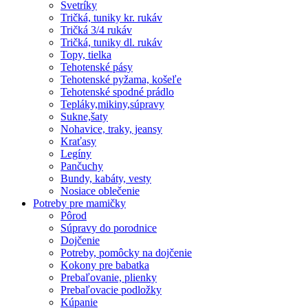
Svetríky
Tričká, tuniky kr. rukáv
Tričká 3/4 rukáv
Tričká, tuniky dl. rukáv
Topy, tielka
Tehotenské pásy
Tehotenské pyžama, košeľe
Tehotenské spodné prádlo
Tepláky,mikiny,súpravy
Sukne,šaty
Nohavice, traky, jeansy
Kraťasy
Legíny
Pančuchy
Bundy, kabáty, vesty
Nosiace oblečenie
Potreby pre mamičky
Pôrod
Súpravy do porodnice
Dojčenie
Potreby, pomôcky na dojčenie
Kokony pre babatka
Prebaľovanie, plienky
Prebaľovacie podložky
Kúpanie