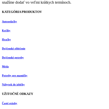
snažíme dodať vo veľmi krátkych termínoch.
KATEGÓRIA PRODUKTOV
Autosedačky
Kočíky
Hračky
Dojčenské oblečenie
Dojčenské potreby
Móda
Potreby pre mamičky
Nábytok do izbičky
UŽITOČNÉ ODKAZY
Časté otázky