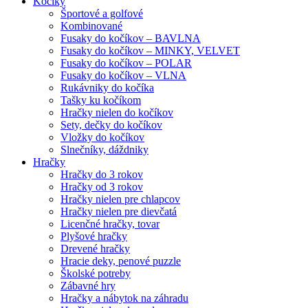
Kočíky
Športové a golfové
Kombinované
Fusaky do kočíkov – BAVLNA
Fusaky do kočíkov – MINKY, VELVET
Fusaky do kočíkov – POLAR
Fusaky do kočíkov – VLNA
Rukávniky do kočíka
Tašky ku kočíkom
Hračky nielen do kočíkov
Sety, dečky do kočíkov
Vložky do kočíkov
Slnečníky, dáždniky
Hračky
Hračky do 3 rokov
Hračky od 3 rokov
Hračky nielen pre chlapcov
Hračky nielen pre dievčatá
Licenčné hračky, tovar
Plyšové hračky
Drevené hračky
Hracie deky, penové puzzle
Školské potreby
Zábavné hry
Hračky a nábytok na záhradu