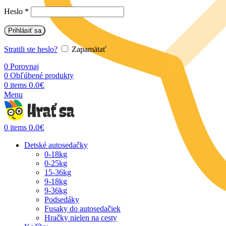
Heslo
*
Prihlásiť sa
Stratili ste heslo?
Zapamätať
0
Porovnaj
0
Obľúbené produkty
0.0
€
0
items
Menu
0.0
€
0
items
Detské autosedačky
0-18kg
0-25kg
15-36kg
9-18kg
9-36kg
Podsedáky
Fusaky do autosedačiek
Hračky nielen na cesty