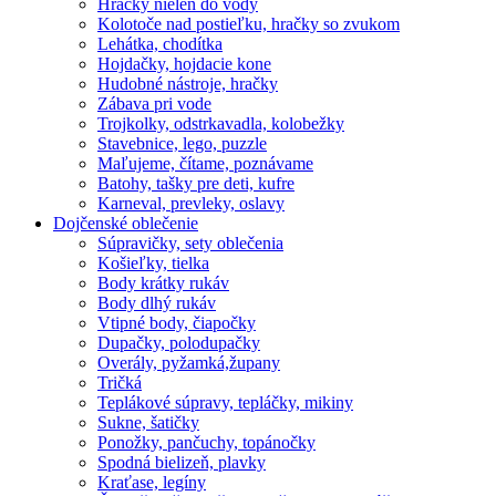
Hračky nielen do vody
Kolotoče nad postieľku, hračky so zvukom
Lehátka, chodítka
Hojdačky, hojdacie kone
Hudobné nástroje, hračky
Zábava pri vode
Trojkolky, odstrkavadla, kolobežky
Stavebnice, lego, puzzle
Maľujeme, čítame, poznávame
Batohy, tašky pre deti, kufre
Karneval, prevleky, oslavy
Dojčenské oblečenie
Súpravičky, sety oblečenia
Košieľky, tielka
Body krátky rukáv
Body dlhý rukáv
Vtipné body, čiapočky
Dupačky, polodupačky
Overály, pyžamká,župany
Tričká
Teplákové súpravy, tepláčky, mikiny
Sukne, šatičky
Ponožky, pančuchy, topánočky
Spodná bielizeň, plavky
Kraťase, legíny