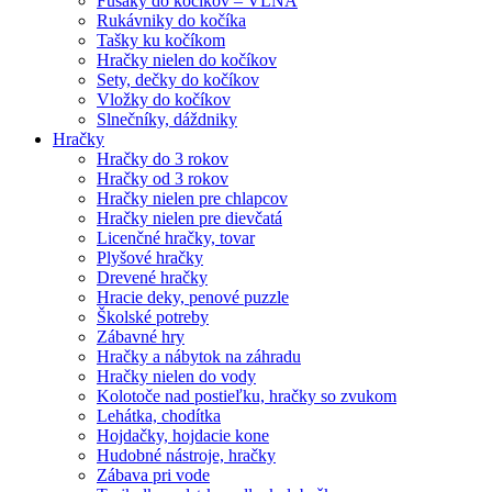
Fusaky do kočíkov – VLNA
Rukávniky do kočíka
Tašky ku kočíkom
Hračky nielen do kočíkov
Sety, dečky do kočíkov
Vložky do kočíkov
Slnečníky, dáždniky
Hračky
Hračky do 3 rokov
Hračky od 3 rokov
Hračky nielen pre chlapcov
Hračky nielen pre dievčatá
Licenčné hračky, tovar
Plyšové hračky
Drevené hračky
Hracie deky, penové puzzle
Školské potreby
Zábavné hry
Hračky a nábytok na záhradu
Hračky nielen do vody
Kolotoče nad postieľku, hračky so zvukom
Lehátka, chodítka
Hojdačky, hojdacie kone
Hudobné nástroje, hračky
Zábava pri vode