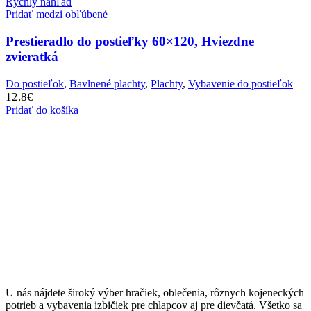
Rýchly náhľad
Pridať medzi obľúbené
Prestieradlo do postieľky 60×120, Hviezdne
zvieratká
Do postieľok
,
Bavlnené plachty
,
Plachty
,
Vybavenie do postieľok
12.8
€
Pridať do košíka
U nás nájdete široký výber hračiek, oblečenia, rôznych kojeneckých
potrieb a vybavenia izbičiek pre chlapcov aj pre dievčatá. Všetko sa