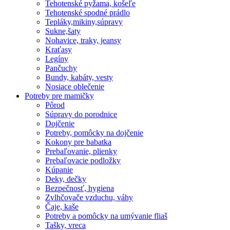
Tehotenské pyžama, košeľe
Tehotenské spodné prádlo
Tepláky,mikiny,súpravy
Sukne,šaty
Nohavice, traky, jeansy
Kraťasy
Legíny
Pančuchy
Bundy, kabáty, vesty
Nosiace oblečenie
Potreby pre mamičky
Pôrod
Súpravy do porodnice
Dojčenie
Potreby, pomôcky na dojčenie
Kokony pre babatka
Prebaľovanie, plienky
Prebaľovacie podložky
Kúpanie
Deky, dečky
Bezpečnosť, hygiena
Zvlhčovače vzduchu, váhy
Čaje, kaše
Potreby a pomôcky na umývanie fliaš
Tašky, vreca