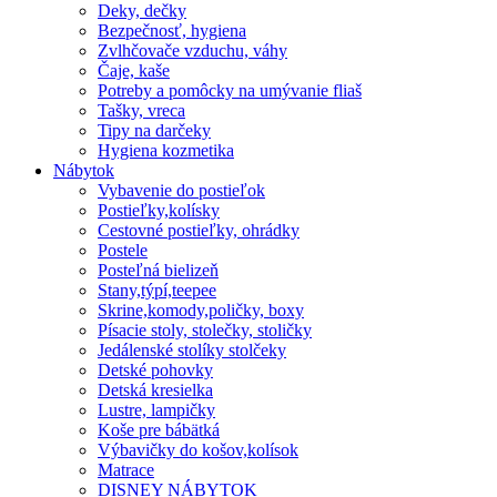
Deky, dečky
Bezpečnosť, hygiena
Zvlhčovače vzduchu, váhy
Čaje, kaše
Potreby a pomôcky na umývanie fliaš
Tašky, vreca
Tipy na darčeky
Hygiena kozmetika
Nábytok
Vybavenie do postieľok
Postieľky,kolísky
Cestovné postieľky, ohrádky
Postele
Posteľná bielizeň
Stany,týpí,teepee
Skrine,komody,poličky, boxy
Písacie stoly, stolečky, stoličky
Jedálenské stolíky stolčeky
Detské pohovky
Detská kresielka
Lustre, lampičky
Koše pre bábätká
Výbavičky do košov,kolísok
Matrace
DISNEY NÁBYTOK