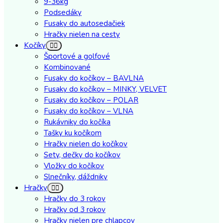
9-36kg
Podsedáky
Fusaky do autosedačiek
Hračky nielen na cesty
Kočíky
Športové a golfové
Kombinované
Fusaky do kočíkov – BAVLNA
Fusaky do kočíkov – MINKY, VELVET
Fusaky do kočíkov – POLAR
Fusaky do kočíkov – VLNA
Rukávniky do kočíka
Tašky ku kočíkom
Hračky nielen do kočíkov
Sety, dečky do kočíkov
Vložky do kočíkov
Slnečníky, dáždniky
Hračky
Hračky do 3 rokov
Hračky od 3 rokov
Hračky nielen pre chlapcov