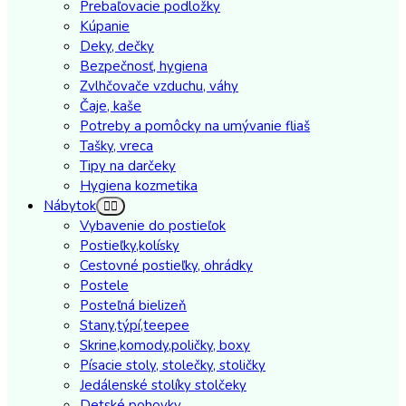
Prebaľovacie podložky
Kúpanie
Deky, dečky
Bezpečnosť, hygiena
Zvlhčovače vzduchu, váhy
Čaje, kaše
Potreby a pomôcky na umývanie fliaš
Tašky, vreca
Tipy na darčeky
Hygiena kozmetika
Nábytok
Vybavenie do postieľok
Postieľky,kolísky
Cestovné postieľky, ohrádky
Postele
Posteľná bielizeň
Stany,týpí,teepee
Skrine,komody,poličky, boxy
Písacie stoly, stolečky, stoličky
Jedálenské stolíky stolčeky
Detské pohovky