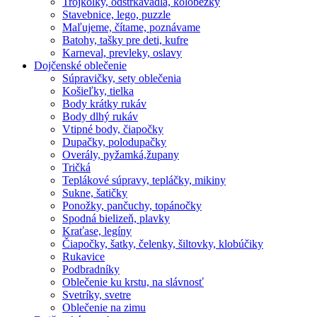
Trojkolky, odstrkavadla, kolobežky
Stavebnice, lego, puzzle
Maľujeme, čítame, poznávame
Batohy, tašky pre deti, kufre
Karneval, prevleky, oslavy
Dojčenské oblečenie
Súpravičky, sety oblečenia
Košieľky, tielka
Body krátky rukáv
Body dlhý rukáv
Vtipné body, čiapočky
Dupačky, polodupačky
Overály, pyžamká,župany
Tričká
Teplákové súpravy, tepláčky, mikiny
Sukne, šatičky
Ponožky, pančuchy, topánočky
Spodná bielizeň, plavky
Kraťase, legíny
Čiapočky, šatky, čelenky, šiltovky, klobúčiky
Rukavice
Podbradníky
Oblečenie ku krstu, na slávnosť
Svetríky, svetre
Oblečenie na zimu