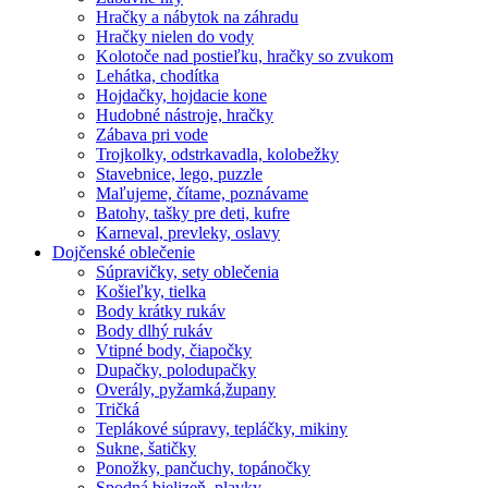
Hračky a nábytok na záhradu
Hračky nielen do vody
Kolotoče nad postieľku, hračky so zvukom
Lehátka, chodítka
Hojdačky, hojdacie kone
Hudobné nástroje, hračky
Zábava pri vode
Trojkolky, odstrkavadla, kolobežky
Stavebnice, lego, puzzle
Maľujeme, čítame, poznávame
Batohy, tašky pre deti, kufre
Karneval, prevleky, oslavy
Dojčenské oblečenie
Súpravičky, sety oblečenia
Košieľky, tielka
Body krátky rukáv
Body dlhý rukáv
Vtipné body, čiapočky
Dupačky, polodupačky
Overály, pyžamká,župany
Tričká
Teplákové súpravy, tepláčky, mikiny
Sukne, šatičky
Ponožky, pančuchy, topánočky
Spodná bielizeň, plavky