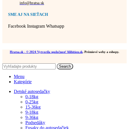
info@hratsa.sk
SME AJ NA SIEŤACH
Facebook
Instagram
Whatsapp
Hratsa.sk
- © 2024 Vytvorila spoločnosť
Alibition.sk
. Prémiové weby a eshopy.
Search
Menu
Kategórie
Detské autosedačky
0-18kg
0-25kg
15-36kg
9-18kg
9-36kg
Podsedáky
Fusaky do autosedačiek