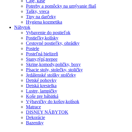
Čaje, kaše
Potreby a pomôcky na umývanie fliaš
Tašky, vreca
Tipy na darčeky
Hygiena kozmetika
Nábytok
Vybavenie do postieľok
Postieľky,kolísky
Cestovné postieľky, ohrádky
Postele
Posteľná bielizeň
Stany,týpí,teepee
Skrine,komody,poličky, boxy
Písacie stoly, stolečky, stoličky
Jedálenské stolíky stolčeky
Detské pohovky
Detská kresielka
Lustre, lampičky
Koše pre bábätká
Výbavičky do košov,kolísok
Matrace
DISNEY NÁBYTOK
Dekorácie
Bazeniky