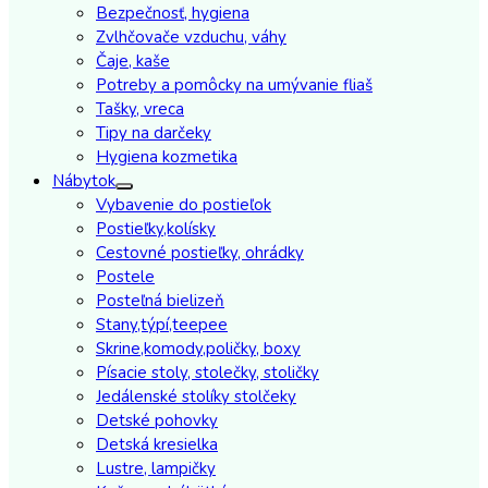
Bezpečnosť, hygiena
Zvlhčovače vzduchu, váhy
Čaje, kaše
Potreby a pomôcky na umývanie fliaš
Tašky, vreca
Tipy na darčeky
Hygiena kozmetika
Nábytok
Vybavenie do postieľok
Postieľky,kolísky
Cestovné postieľky, ohrádky
Postele
Posteľná bielizeň
Stany,týpí,teepee
Skrine,komody,poličky, boxy
Písacie stoly, stolečky, stoličky
Jedálenské stolíky stolčeky
Detské pohovky
Detská kresielka
Lustre, lampičky