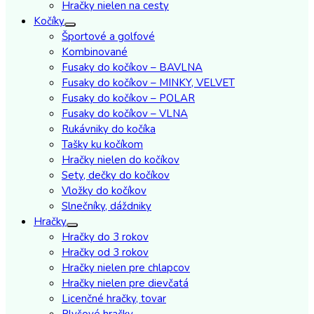
Hračky nielen na cesty
Kočíky
Športové a golfové
Kombinované
Fusaky do kočíkov – BAVLNA
Fusaky do kočíkov – MINKY, VELVET
Fusaky do kočíkov – POLAR
Fusaky do kočíkov – VLNA
Rukávniky do kočíka
Tašky ku kočíkom
Hračky nielen do kočíkov
Sety, dečky do kočíkov
Vložky do kočíkov
Slnečníky, dáždniky
Hračky
Hračky do 3 rokov
Hračky od 3 rokov
Hračky nielen pre chlapcov
Hračky nielen pre dievčatá
Licenčné hračky, tovar
Plyšové hračky