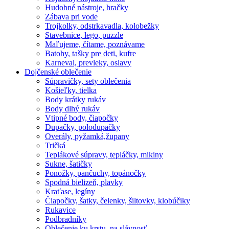
Hudobné nástroje, hračky
Zábava pri vode
Trojkolky, odstrkavadla, kolobežky
Stavebnice, lego, puzzle
Maľujeme, čítame, poznávame
Batohy, tašky pre deti, kufre
Karneval, prevleky, oslavy
Dojčenské oblečenie
Súpravičky, sety oblečenia
Košieľky, tielka
Body krátky rukáv
Body dlhý rukáv
Vtipné body, čiapočky
Dupačky, polodupačky
Overály, pyžamká,župany
Tričká
Teplákové súpravy, tepláčky, mikiny
Sukne, šatičky
Ponožky, pančuchy, topánočky
Spodná bielizeň, plavky
Kraťase, legíny
Čiapočky, šatky, čelenky, šiltovky, klobúčiky
Rukavice
Podbradníky
Oblečenie ku krstu, na slávnosť