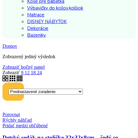
Koše pre bábätká
Výbavičky do košov,kolísok
Matrace
DISNEY NÁBYTOK
Dekorácie
Bazeniky
Domov
Zobrazený jediný výsledok
Zobraziť bočný panel
Zobraziť
9
12
18
24
Porovnaj
Rýchly náhľad
Pridať medzi obľúbené
Detský sedák na stoličke 32x32x8cm – šedý so