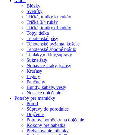
Móda
Blúzky
Svetríky
Tričká, tuniky kr. rukáv
Tričká 3/4 rukáv
Tričká, tuniky dl. rukáv
Topy, tielka
Tehotenské pásy
Tehotenské pyžama, košeľe
Tehotenské spodné prádlo
Tepláky,mikiny,súpravy
Sukne,šaty
Nohavice, traky, jeansy
Kraťasy
Legíny
Pančuchy
Bundy, kabáty, vesty
Nosiace oblečenie
Potreby pre mamičky
Pôrod
Súpravy do porodnice
Dojčenie
Potreby, pomôcky na dojčenie
Kokony pre babatka
Prebaľovanie, plienky