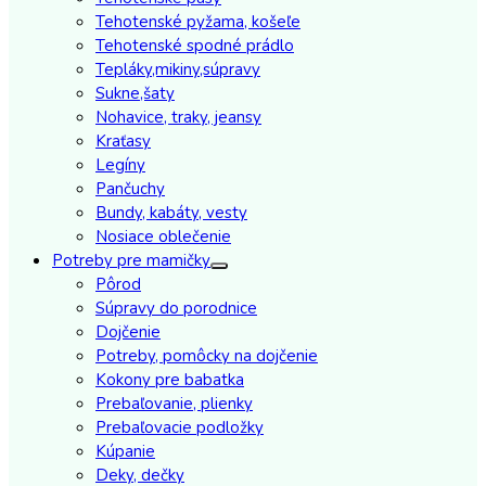
Tehotenské pyžama, košeľe
Tehotenské spodné prádlo
Tepláky,mikiny,súpravy
Sukne,šaty
Nohavice, traky, jeansy
Kraťasy
Legíny
Pančuchy
Bundy, kabáty, vesty
Nosiace oblečenie
Potreby pre mamičky
Pôrod
Súpravy do porodnice
Dojčenie
Potreby, pomôcky na dojčenie
Kokony pre babatka
Prebaľovanie, plienky
Prebaľovacie podložky
Kúpanie
Deky, dečky