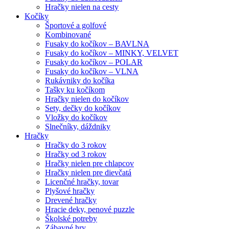
Hračky nielen na cesty
Kočíky
Športové a golfové
Kombinované
Fusaky do kočíkov – BAVLNA
Fusaky do kočíkov – MINKY, VELVET
Fusaky do kočíkov – POLAR
Fusaky do kočíkov – VLNA
Rukávniky do kočíka
Tašky ku kočíkom
Hračky nielen do kočíkov
Sety, dečky do kočíkov
Vložky do kočíkov
Slnečníky, dáždniky
Hračky
Hračky do 3 rokov
Hračky od 3 rokov
Hračky nielen pre chlapcov
Hračky nielen pre dievčatá
Licenčné hračky, tovar
Plyšové hračky
Drevené hračky
Hracie deky, penové puzzle
Školské potreby
Zábavné hry