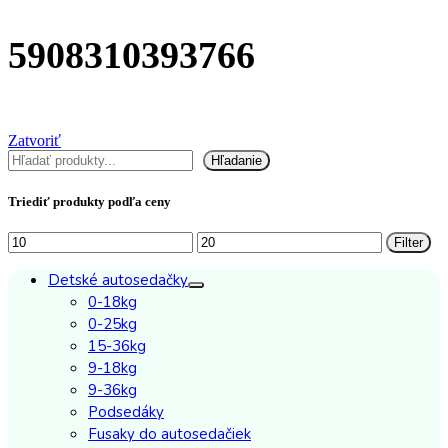
5908310393766
Zatvoriť
Hľadať
Hľadanie
Triediť produkty podľa ceny
Minimálna
Maximálna
Filter
cena
cena
Detské autosedačky
0-18kg
0-25kg
15-36kg
9-18kg
9-36kg
Podsedáky
Fusaky do autosedačiek