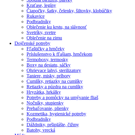
Kraťase, legíny
Čiapočky, šatky, čelenky, šiltovky, klobúčiky
Rukavice
Podbradníky
Oblečenie ku krstu, na slávnosť
Svetríky, svetre
Oblečenie na zimu
Dojčenské potreby
Fľaštičky a hrnčeky
Príslušenstvo k fľašiam, hrnčekom
Termoboxy, termosky
Boxy na desiatu, sáčky
Ohrievace lahvi, sterilizatory
Taniere, misky, príbory
Cumlíky, retiazky na cumlíky
Retiazky a púzdra na cumlíky
Hryzátka, hrkálky
Potreby a pomôcky na umývanie fliaš
Nočníky, stupienky
Prebaľovanie, plienky
Kozmetika, hygienické potreby
Podbradníky
Dáždniky, pršiplášte, čižmy
Batohy, vrecká