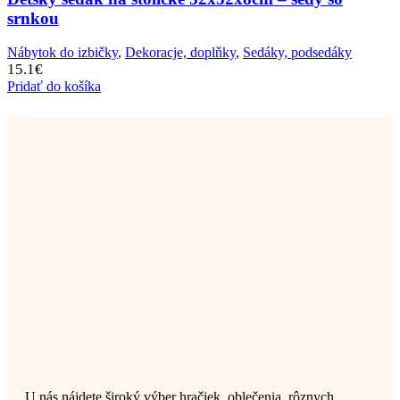
srnkou
Nábytok do izbičky
,
Dekoracje, doplňky
,
Sedáky, podsedáky
15.1
€
Pridať do košíka
U nás nájdete široký výber hračiek, oblečenia, rôznych