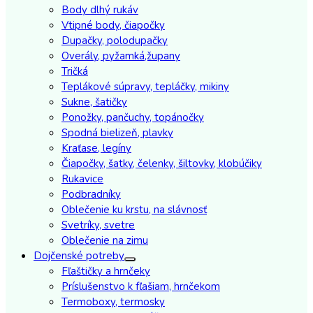
Body dlhý rukáv
Vtipné body, čiapočky
Dupačky, polodupačky
Overály, pyžamká,župany
Tričká
Teplákové súpravy, tepláčky, mikiny
Sukne, šatičky
Ponožky, pančuchy, topánočky
Spodná bielizeň, plavky
Kraťase, legíny
Čiapočky, šatky, čelenky, šiltovky, klobúčiky
Rukavice
Podbradníky
Oblečenie ku krstu, na slávnosť
Svetríky, svetre
Oblečenie na zimu
Dojčenské potreby
Fľaštičky a hrnčeky
Príslušenstvo k fľašiam, hrnčekom
Termoboxy, termosky