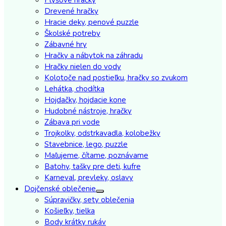
Drevené hračky
Hracie deky, penové puzzle
Školské potreby
Zábavné hry
Hračky a nábytok na záhradu
Hračky nielen do vody
Kolotoče nad postieľku, hračky so zvukom
Lehátka, chodítka
Hojdačky, hojdacie kone
Hudobné nástroje, hračky
Zábava pri vode
Trojkolky, odstrkavadla, kolobežky
Stavebnice, lego, puzzle
Maľujeme, čítame, poznávame
Batohy, tašky pre deti, kufre
Karneval, prevleky, oslavy
Dojčenské oblečenie
Súpravičky, sety oblečenia
Košieľky, tielka
Body krátky rukáv