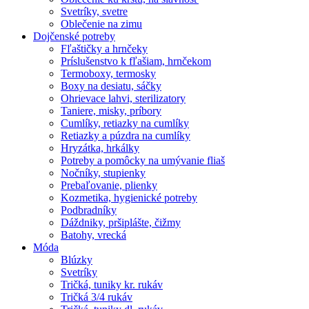
Svetríky, svetre
Oblečenie na zimu
Dojčenské potreby
Fľaštičky a hrnčeky
Príslušenstvo k fľašiam, hrnčekom
Termoboxy, termosky
Boxy na desiatu, sáčky
Ohrievace lahvi, sterilizatory
Taniere, misky, príbory
Cumlíky, retiazky na cumlíky
Retiazky a púzdra na cumlíky
Hryzátka, hrkálky
Potreby a pomôcky na umývanie fliaš
Nočníky, stupienky
Prebaľovanie, plienky
Kozmetika, hygienické potreby
Podbradníky
Dáždniky, pršiplášte, čižmy
Batohy, vrecká
Móda
Blúzky
Svetríky
Tričká, tuniky kr. rukáv
Tričká 3/4 rukáv