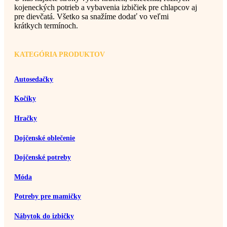
kojeneckých potrieb a vybavenia izbičiek pre chlapcov aj
pre dievčatá. Všetko sa snažíme dodať vo veľmi
krátkych termínoch.
KATEGÓRIA PRODUKTOV
Autosedačky
Kočíky
Hračky
Dojčenské oblečenie
Dojčenské potreby
Móda
Potreby pre mamičky
Nábytok do izbičky