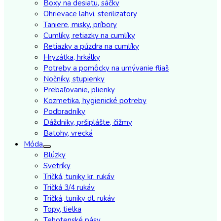
Boxy na desiatu, sáčky
Ohrievace lahvi, sterilizatory
Taniere, misky, príbory
Cumlíky, retiazky na cumlíky
Retiazky a púzdra na cumlíky
Hryzátka, hrkálky
Potreby a pomôcky na umývanie fliaš
Nočníky, stupienky
Prebaľovanie, plienky
Kozmetika, hygienické potreby
Podbradníky
Dáždniky, pršiplášte, čižmy
Batohy, vrecká
Móda
Blúzky
Svetríky
Tričká, tuniky kr. rukáv
Tričká 3/4 rukáv
Tričká, tuniky dl. rukáv
Topy, tielka
Tehotenské pásy