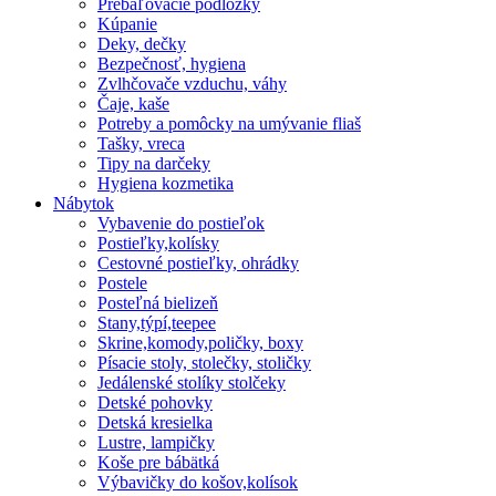
Prebaľovacie podložky
Kúpanie
Deky, dečky
Bezpečnosť, hygiena
Zvlhčovače vzduchu, váhy
Čaje, kaše
Potreby a pomôcky na umývanie fliaš
Tašky, vreca
Tipy na darčeky
Hygiena kozmetika
Nábytok
Vybavenie do postieľok
Postieľky,kolísky
Cestovné postieľky, ohrádky
Postele
Posteľná bielizeň
Stany,týpí,teepee
Skrine,komody,poličky, boxy
Písacie stoly, stolečky, stoličky
Jedálenské stolíky stolčeky
Detské pohovky
Detská kresielka
Lustre, lampičky
Koše pre bábätká
Výbavičky do košov,kolísok