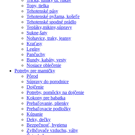
Tričká, tuniky dl. rukáv
Topy, tielka
Tehotenské pásy
Tehotenské pyžama, košeľe
Tehotenské spodné prádlo
Tepláky,mikiny,súpravy
Sukne,šaty
Nohavice, traky, jeansy
Kraťasy
Legíny
Pančuchy
Bundy, kabáty, vesty
Nosiace oblečenie
Potreby pre mamičky
Pôrod
Súpravy do porodnice
Dojčenie
Potreby, pomôcky na dojčenie
Kokony pre babatka
Prebaľovanie, plienky
Prebaľovacie podložky
Kúpanie
Deky, dečky
Bezpečnosť, hygiena
Zvlhčovače vzduchu, váhy