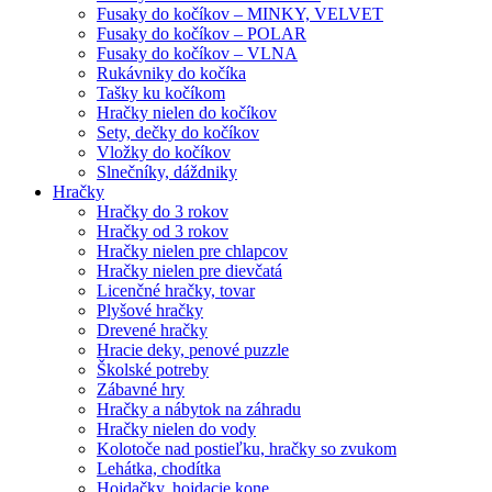
Fusaky do kočíkov – MINKY, VELVET
Fusaky do kočíkov – POLAR
Fusaky do kočíkov – VLNA
Rukávniky do kočíka
Tašky ku kočíkom
Hračky nielen do kočíkov
Sety, dečky do kočíkov
Vložky do kočíkov
Slnečníky, dáždniky
Hračky
Hračky do 3 rokov
Hračky od 3 rokov
Hračky nielen pre chlapcov
Hračky nielen pre dievčatá
Licenčné hračky, tovar
Plyšové hračky
Drevené hračky
Hracie deky, penové puzzle
Školské potreby
Zábavné hry
Hračky a nábytok na záhradu
Hračky nielen do vody
Kolotoče nad postieľku, hračky so zvukom
Lehátka, chodítka
Hojdačky, hojdacie kone