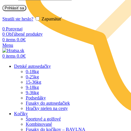
Prihlásiť sa
Stratili ste heslo?
Zapamätať
0
Porovnaj
0
Obľúbené produkty
0.0
€
0
items
Menu
0.0
€
0
items
Detské autosedačky
0-18kg
0-25kg
15-36kg
9-18kg
9-36kg
Podsedáky
Fusaky do autosedačiek
Hračky nielen na cesty
Kočíky
Športové a golfové
Kombinované
Fusaky do kočíkov – BAVLNA