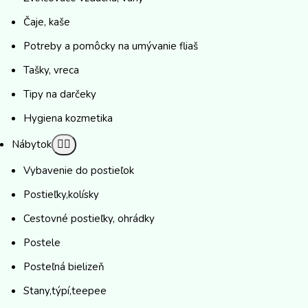
Čaje, kaše
Potreby a pomôcky na umývanie fliaš
Tašky, vreca
Tipy na darčeky
Hygiena kozmetika
Nábytok
Vybavenie do postieľok
Postieľky,kolísky
Cestovné postieľky, ohrádky
Postele
Posteľná bielizeň
Stany,týpí,teepee