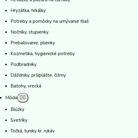
Hryzátka, hrkálky
Potreby a pomôcky na umývanie fliaš
Nočníky, stupienky
Prebaľovanie, plienky
Kozmetika, hygienické potreby
Podbradníky
Dáždniky, pršiplášte, čižmy
Batohy, vrecká
Móda
Blúzky
Svetríky
Tričká, tuniky kr. rukáv