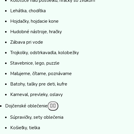
Kolotoče nad postieľku, hračky so zvukom
Lehátka, chodítka
Hojdačky, hojdacie kone
Hudobné nástroje, hračky
Zábava pri vode
Trojkolky, odstrkavadla, kolobežky
Stavebnice, lego, puzzle
Maľujeme, čítame, poznávame
Batohy, tašky pre deti, kufre
Karneval, prevleky, oslavy
Dojčenské oblečenie
Súpravičky, sety oblečenia
Košieľky, tielka