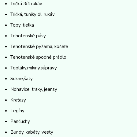
Tričká 3/4 rukáv
Tričká, tuniky dl. rukáv
Topy, tielka
Tehotenské pásy
Tehotenské pyžama, košeľe
Tehotenské spodné prádlo
Tepláky,mikiny,súpravy
Sukne,šaty
Nohavice, traky, jeansy
Kraťasy
Legíny
Pančuchy
Bundy, kabáty, vesty