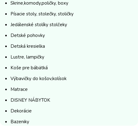
Skrine,komody,poličky, boxy
Písacie stoly, stolečky, stoličky
Jedálenské stolíky stolčeky
Detské pohovky
Detská kresielka
Lustre, lampičky
Koše pre bábätká
Výbavičky do košov,kolísok
Matrace
DISNEY NÁBYTOK
Dekorácie
Bazeniky