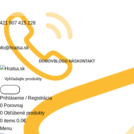
421 907 415 228
nfo@hratsa.sk
DOMOV
BLOG
O NÁS
KONTAKT
Search
Prihlásenie / Registrácia
0
Porovnaj
0
Obľúbené produkty
0.0
€
0
items
Menu