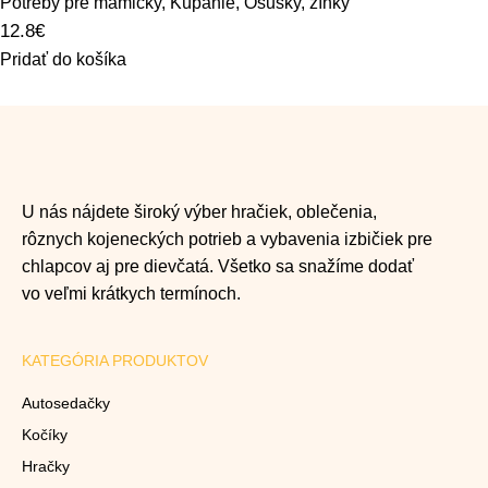
Potreby pre mamičky
,
Kúpanie
,
Osušky, žínky
12.8
€
Pridať do košíka
U nás nájdete široký výber hračiek, oblečenia,
rôznych kojeneckých potrieb a vybavenia izbičiek pre
chlapcov aj pre dievčatá. Všetko sa snažíme dodať
vo veľmi krátkych termínoch.
KATEGÓRIA PRODUKTOV
Autosedačky
Kočíky
Hračky